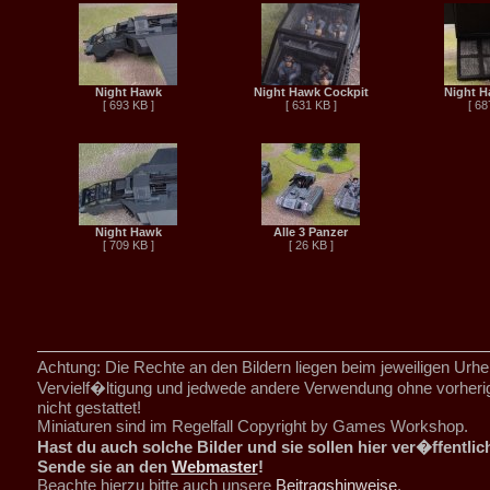
Night Hawk
Night Hawk Cockpit
Night H
[ 693 KB ]
[ 631 KB ]
[ 68
Night Hawk
Alle 3 Panzer
[ 709 KB ]
[ 26 KB ]
Achtung: Die Rechte an den Bildern liegen beim jeweiligen Urhe
Vervielf�ltigung und jedwede andere Verwendung ohne vorher
nicht gestattet!
Miniaturen sind im Regelfall Copyright by Games Workshop.
Hast du auch solche Bilder und sie sollen hier ver�ffentli
Sende sie an den
Webmaster
!
Beachte hierzu bitte auch unsere
Beitragshinweise
.