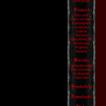
Lexicanum
Top-Liste
Geschichten
Kampagnen
Codizes
Galerie
Taktiken
Kampfberichte
Workshop
Projekte
Awards
Computerspiele
Rezensionen
Brettspiele
Spezial!