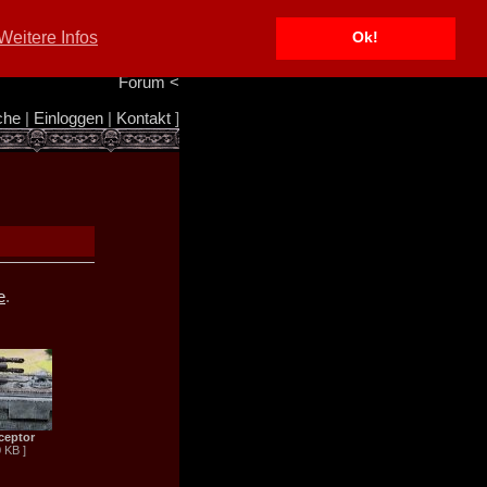
Portal
<
Weitere Infos
Ok!
Info/Impressum
<
Team
<
Forum
<
che
|
Einloggen
|
Kontakt
]
e
.
rceptor
0 KB ]