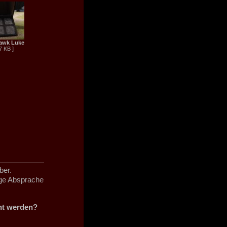
awk Luke
7 KB ]
ber.
ige Absprache
cht werden?