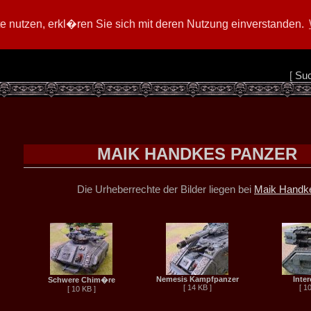
 nutzen, erkl�ren Sie sich mit deren Nutzung einverstanden.
[
Su
MAIK HANDKES PANZER
Die Urheberrechte der Bilder liegen bei
Maik Handk
Nemesis Kampfpanzer
Inte
Schwere Chim�re
[ 14 KB ]
[ 1
[ 10 KB ]