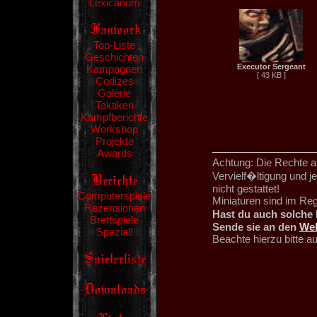
Lexicanum
Top-Liste
Geschichten
Executor Sergeant
Kampagnen
[ 43 KB ]
Codizes
Galerie
Taktiken
Kampfberichte
Workshop
Projekte
Awards
Achtung: Die Rechte an
Vervielf�ltigung und 
nicht gestattet!
Computerspiele
Miniaturen sind im Re
Rezensionen
Hast du auch solche 
Brettspiele
Sende sie an den
We
Spezial!
Beachte hierzu bitte 