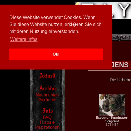
Diese Website verwendet Cookies. Wenn
Sie diese Website nutzen, erkl�ren Sie sich
mit deren Nutzung einverstanden.
[
600026/M3
]
Weitere Infos
Ok!
JENS
Die Urheber
Nachrichten
Gerüchte
FAQ
Executor Terminator-
Sergeant
Historie
[ 75 KB ]
Inspirationen