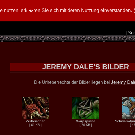
 nutzen, erkl�ren Sie sich mit deren Nutzung einverstanden.
[
Su
JEREMY DALE'S BILDER
Die Urheberrechte der Bilder liegen bei
Jeremy Dal
Zerfleischer
Warpspinne
Schwarmtyra
[ 61 KB ]
[ 76 KB ]
[ 4