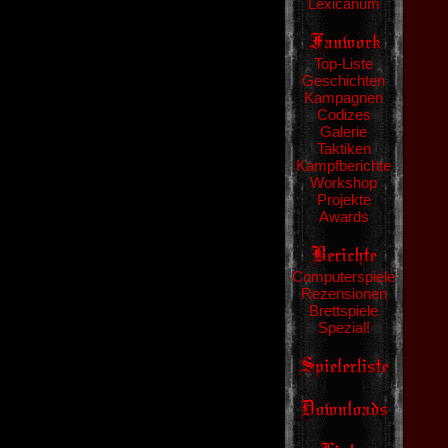
Lexicanum
Top-Liste
Geschichten
Kampagnen
Codizes
Galerie
Taktiken
Kampfberichte
Workshop
Projekte
Awards
Computerspiele
Rezensionen
Brettspiele
Spezial!