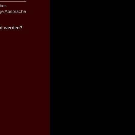
ber.
ige Absprache
cht werden?