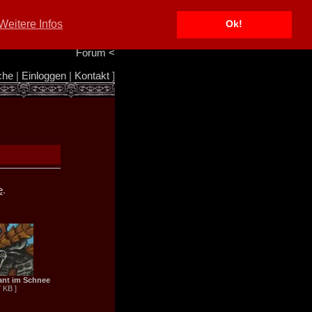
Portal
<
Weitere Infos
Ok!
Info/Impressum
<
Team
<
Forum
<
che
|
Einloggen
|
Kontakt
]
e
.
nt im Schnee
7 KB ]