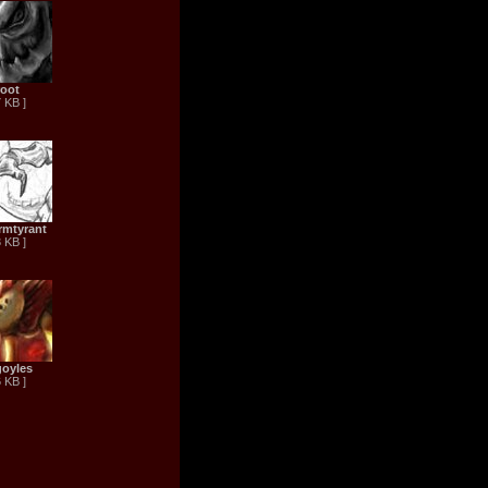
oot
7 KB ]
mtyrant
3 KB ]
oyles
6 KB ]