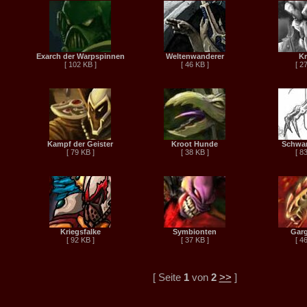
Exarch der Warpspinnen
Weltenwanderer
Kr
[ 102 KB ]
[ 46 KB ]
[ 2
Kampf der Geister
Kroot Hunde
Schwar
[ 79 KB ]
[ 38 KB ]
[ 8
Kriegsfalke
Symbionten
Garg
[ 92 KB ]
[ 37 KB ]
[ 4
[ Seite
1
von
2
>>
]