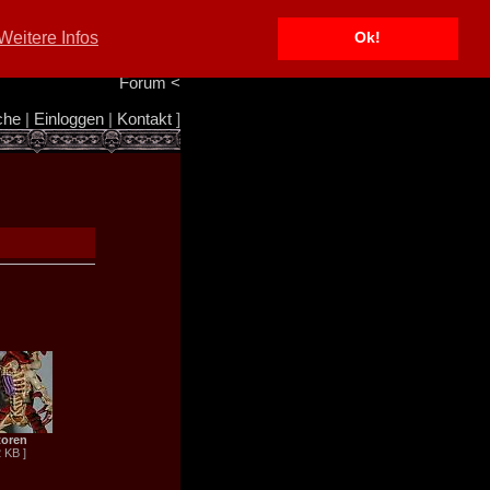
Portal
<
Weitere Infos
Ok!
Info/Impressum
<
Team
<
Forum
<
che
|
Einloggen
|
Kontakt
]
toren
2 KB ]