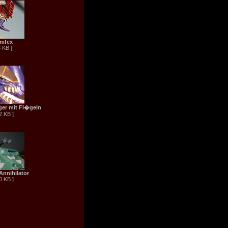
nifex
3 KB ]
ger mit Fl�geln
2 KB ]
Annihilator
0 KB ]