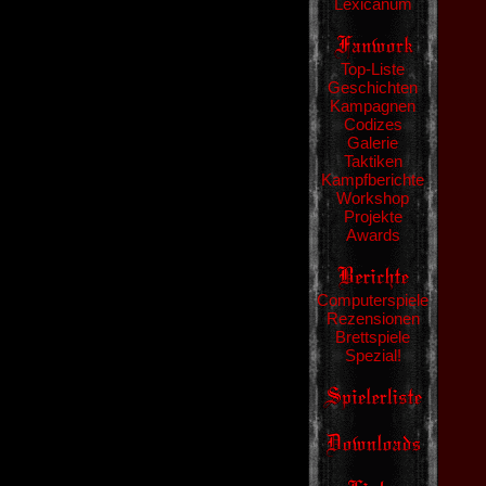
Lexicanum
Top-Liste
Geschichten
Kampagnen
Codizes
Galerie
Taktiken
Kampfberichte
Workshop
Projekte
Awards
Computerspiele
Rezensionen
Brettspiele
Spezial!