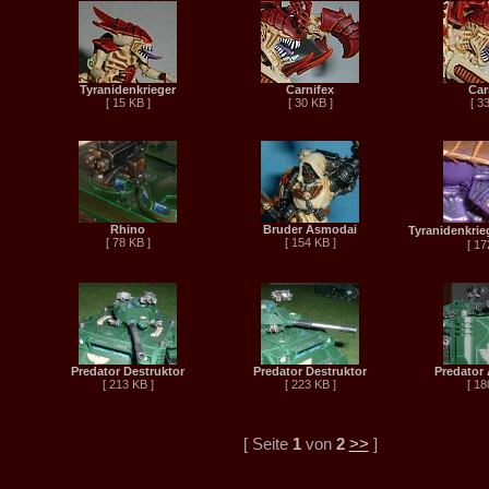
Tyranidenkrieger
Carnifex
Car
[ 15 KB ]
[ 30 KB ]
[ 3
Rhino
Bruder Asmodai
Tyranidenkrie
[ 78 KB ]
[ 154 KB ]
[ 17
Predator Destruktor
Predator Destruktor
Predator 
[ 213 KB ]
[ 223 KB ]
[ 18
[ Seite
1
von
2
>>
]