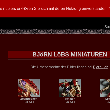
 nutzen, erkl�ren Sie sich mit deren Nutzung einverstanden.
[
Su
BJöRN LöBS MINIATUREN
Die Urheberrechte der Bilder liegen bei
Björn Löb
.
Zoantrophen
Venator
Lik
[ 33 KB ]
[ 21 KB ]
[ 3