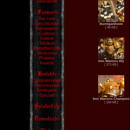
Lexicanum
Top-Liste
Geschichten
Sturmgardisten
[ 46 KB ]
Kampagnen
Codizes
Galerie
Taktiken
Kampfberichte
Workshop
Projekte
Iron Warriors HQ
Awards
[ 373 KB ]
Computerspiele
Rezensionen
Brettspiele
Spezial!
Iron Warriors Champion
[ 168 KB ]