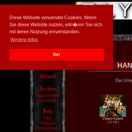
Diese Website verwendet Cookies. Wenn
Sie diese Website nutzen, erkl�ren Sie sich
mit deren Nutzung einverstanden.
[
597026/M3
]
Weitere Infos
Ok!
HAN
Die Urhe
Nachrichten
Gerüchte
FAQ
Chaos-Cybot
[ 57 KB ]
Historie
Inspirationen