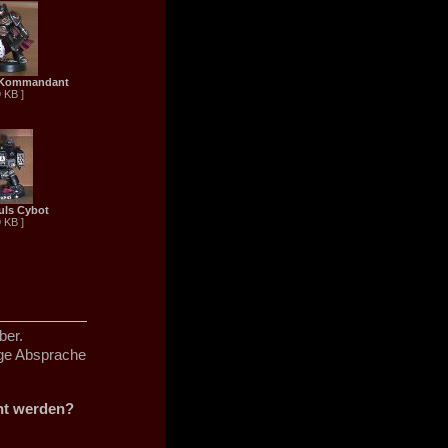
 Kommandant
9 KB ]
uls Cybot
9 KB ]
ber.
ige Absprache
cht werden?