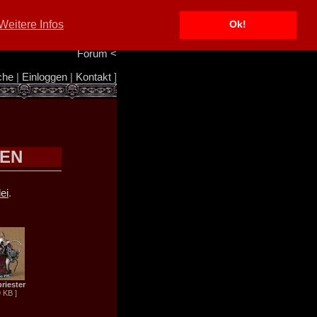
Portal
<
Weitere Infos
Ok!
Info/Impressum
<
Team
<
Forum
<
che
|
Einloggen
|
Kontakt
]
REN
ei
.
riester
9 KB ]