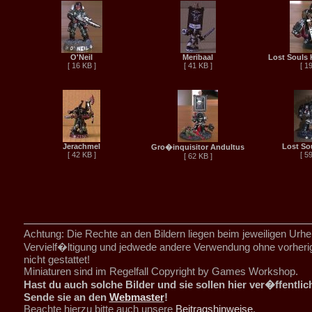
O'Neil
Meribaal
Lost Souls
[ 16 KB ]
[ 41 KB ]
[ 1
Jerachmel
Lost So
Gro�inquisitor Andultus
[ 42 KB ]
[ 5
[ 62 KB ]
Achtung: Die Rechte an den Bildern liegen beim jeweiligen Urhe
Vervielf�ltigung und jedwede andere Verwendung ohne vorher
nicht gestattet!
Miniaturen sind im Regelfall Copyright by Games Workshop.
Hast du auch solche Bilder und sie sollen hier ver�ffentli
Sende sie an den
Webmaster
!
Beachte hierzu bitte auch unsere
Beitragshinweise
.