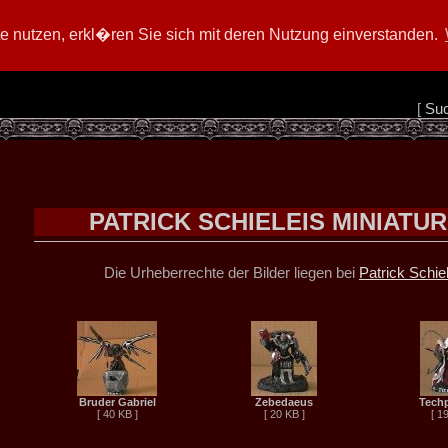
 nutzen, erkl�ren Sie sich mit deren Nutzung einverstanden.
[
Su
PATRICK SCHIELEIS MINIATU
Die Urheberrechte der Bilder liegen bei
Patrick Schiel
Bruder Gabriel
Zebedaeus
Techp
[ 40 KB ]
[ 20 KB ]
[ 1