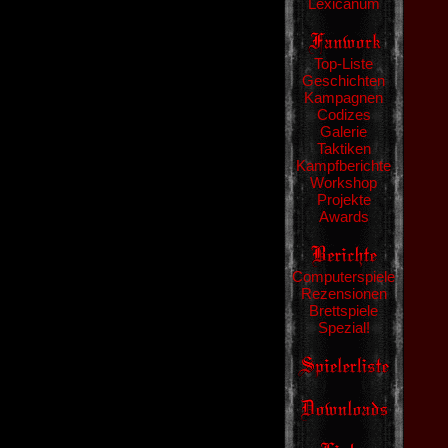
Lexicanum
Top-Liste
Geschichten
Kampagnen
Codizes
Galerie
Taktiken
Kampfberichte
Workshop
Projekte
Awards
Computerspiele
Rezensionen
Brettspiele
Spezial!