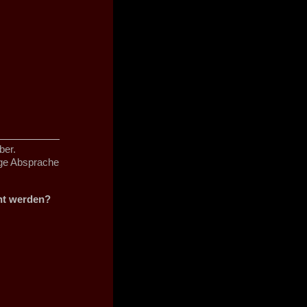
ber.
ige Absprache
cht werden?