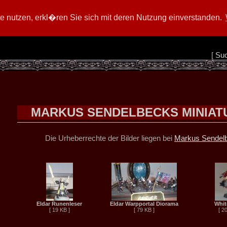
 nutzen, erkl�ren Sie sich mit deren Nutzung einverstanden.
[
Su
MARKUS SENDELBECKS MINIAT
Die Urheberrechte der Bilder liegen bei
Markus Sendel
Eldar Runenleser
Eldar Warpportal Diorama
Whit
[ 19 KB ]
[ 79 KB ]
[ 2