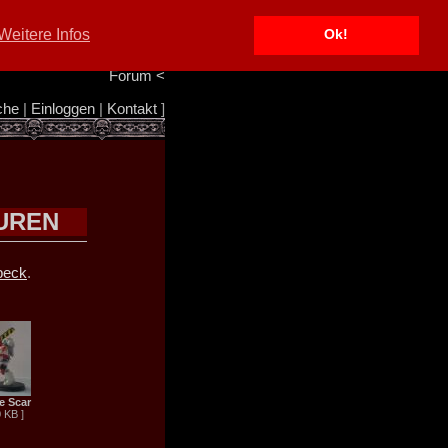
Portal
<
Weitere Infos
Ok!
Info/Impressum
<
Team
<
Forum
<
che
|
Einloggen
|
Kontakt
]
UREN
beck
.
e Scar
0 KB ]