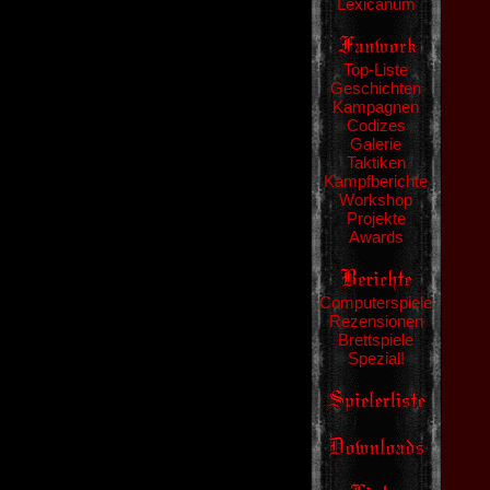
Lexicanum
Top-Liste
Geschichten
Kampagnen
Codizes
Galerie
Taktiken
Kampfberichte
Workshop
Projekte
Awards
Computerspiele
Rezensionen
Brettspiele
Spezial!