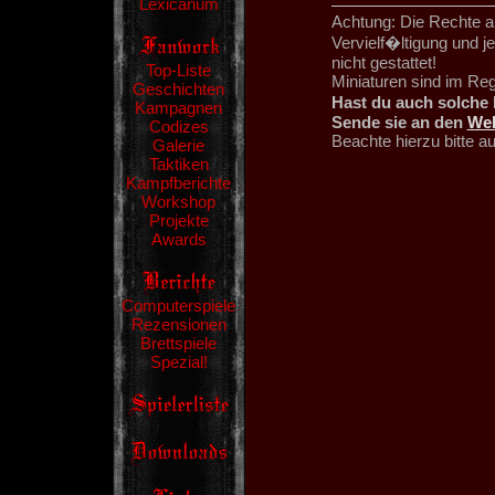
Lexicanum
Achtung: Die Rechte an
Vervielf�ltigung und 
nicht gestattet!
Top-Liste
Miniaturen sind im Re
Geschichten
Hast du auch solche 
Kampagnen
Sende sie an den
We
Codizes
Beachte hierzu bitte 
Galerie
Taktiken
Kampfberichte
Workshop
Projekte
Awards
Computerspiele
Rezensionen
Brettspiele
Spezial!