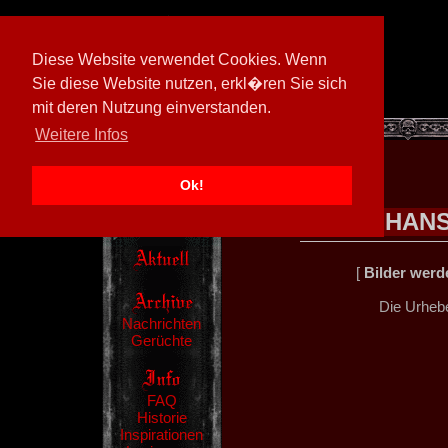
Diese Website verwendet Cookies. Wenn
Sie diese Website nutzen, erkl�ren Sie sich
mit deren Nutzung einverstanden.
[
594026/M3
]
Weitere Infos
Ok!
HANS
[
Bilder werde
Die Urhebe
Nachrichten
Gerüchte
FAQ
Historie
Inspirationen