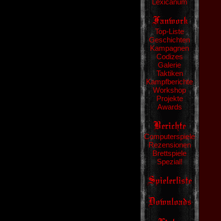
Lexicanum
Top-Liste
Geschichten
Kampagnen
Codizes
Galerie
Taktiken
Kampfberichte
Workshop
Projekte
Awards
Computerspiele
Rezensionen
Brettspiele
Spezial!