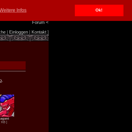
Portal
<
Weitere Infos
Ok!
Info/Impressum
<
Team
<
Forum
<
che
|
Einloggen
|
Kontakt
]
o
.
agant
2 KB ]