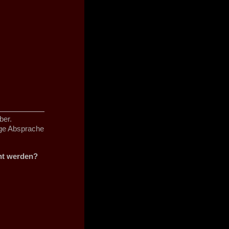
ber.
ige Absprache
cht werden?