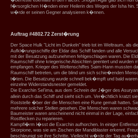
f�rsorglichen H�nden einer Heilerin des Weges der Isha hin.
w�rde er seinen Gegner analysieren k�nnen.
Auftrag #4802.72 Zerst�rung
Der Space Hulk "Licht im Dunkeln" trieb tot im Weltraum, als di
Aufkl�rungsschiffe der Eldar das Schiff fanden und alle Versu
mit der Besatzung aufzunehmen fehlgeschlagen waren. Die Eld
Raumschiff ohne kriegerische Absichten geentert und wurden m
empfangen. Krieger des Weltenschiffes Saim-Hann mussten d
Raumschiff betreten, um die blind um sich schie�enden Mens
t�ten. Die Besatzung wurde schnell bek�mpft und bald waren
einzelne Widerstandsnester gemeldet.
Die Exarchin Sel'ima, aus dem Schrein der J�ger des Asuryan
allein durch das Schiff und sieht sich um. Ver�chtlich kratzt sie
Roststelle �ber der die Menschen eine Rune gemalt hatten. Sie
mehrere solcher Stellen gesehen. Die Menschen waren schwac
Baumeister waren anscheinend nicht einmal in der Lage, einfac
Rostflecken zu reparieren.
Kampfl�rm l�sst die Exarchin aufhorchen. In einiger Entfer
Skorpione, was sie am Zischen der Mandiblaster erkennt. Freud
beschleunigt sie ihre Schritte. Vielleicht w�rde der Tag au�erh