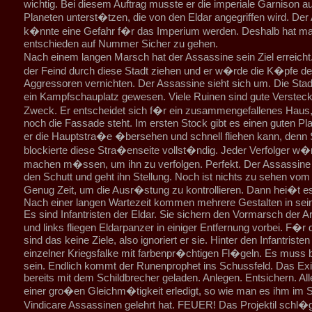
wichtig. Bei diesem Auftrag musste er die imperiale Garnison a
Planeten unterst�tzen, die von den Eldar angegriffen wird. De
k�nnte eine Gefahr f�r das Imperium werden. Deshalb hat m
entschieden auf Nummer Sicher zu gehen.
Nach einem langen Marsch hat der Assassine sein Ziel erreich
der Feind durch diese Stadt ziehen und er w�rde die K�pfe de
Aggressoren vernichten. Der Assassine sieht sich um. Die Stad
ein Kampfschauplatz gewesen. Viele Ruinen sind gute Verstec
Zweck. Er entscheidet sich f�r ein zusammengefallenes Haus
noch die Fassade steht. Im ersten Stock gibt es einen guten Pl
er die Hauptstra�e �bersehen und schnell fliehen kann, denn 
blockierte diese Stra�enseite vollst�ndig. Jeder Verfolger 
machen m�ssen, um ihn zu verfolgen. Perfekt. Der Assassine 
den Schutt und geht ihn Stellung. Noch ist nichts zu sehen vom
Genug Zeit, um die Ausr�stung zu kontrollieren. Dann hei�t e
Nach einer langen Wartezeit kommen mehrere Gestalten in sein 
Es sind Infantristen der Eldar. Sie sichern den Vormarsch der 
und links fliegen Eldarpanzer in einiger Entfernung vorbei. F�r 
sind das keine Ziele, also ignoriert er sie. Hinter den Infantrist
einzelner Kriegsfalke mit farbenpr�chtigen Fl�geln. Es muss b
sein. Endlich kommt der Runenprophet ins Schussfeld. Das Exi
bereits mit dem Schildbrecher geladen. Anlegen. Entsichern. All
einer gro�en Gleichm�tigkeit erledigt, so wie man es ihm im S
Vindicare Assassinen gelehrt hat. FEUER! Das Projektil schl�gt