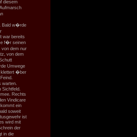
uf diesem
r Aufmarsch
an
t. Bald w�rde
r
t war bereits
ke f�r seinen
, von dem nur
atz, von dem
Schutt
w�rde Umwege
klettert �ber
 Feind.
s warten.
Sichtfeld.
Armee. Rechts
den Vindicare
en kommt ein
ald soweit
tusgewehr ist
es wird mit
chrein der
 in die