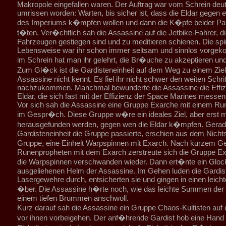
Makropole eingefallen waren. Der Auftrag war vom Schrein deut
umrissen worden: Warten, bis sicher ist, dass die Eldar gegen 
des Imperiums k�mpfen wollen und dann die K�pfe beider Par
t�ten. Ver�chtlich sah die Assassine auf die Jetbike-Fahrer, di
Fahrzeugen gestiegen sind und zu meditieren schienen. Die spir
Lebensweise war ihr schon immer seltsam und sinnlos vorge
im Schrein hat man ihr gelehrt, die Br�uche zu akzeptieren und
Zum Gl�ck ist die Gardisteneinheit auf dem Weg zu einem Ziel
Assassine nicht kennt. Es fiel ihr nicht schwer den weiten Schri
nachzukommen. Manchmal bewunderte die Assassine die Effiz
Eldar, die sich fast mit der Effizienz der Space Marines messen
Vor sich sah die Assassine eine Gruppe Exarche mit einem Ru
im Gespr�ch. Diese Gruppe w�re ein ideales Ziel, aber erst 
herausgefunden werden, gegen wen die Eldar k�mpfen. Gerade
Gardisteneinheit die Gruppe passierte, erschien aus dem Nichts
Gruppe, eine Einheit Warpspinnen mit Exarch. Nach kurzem 
Runenpropheten mit dem Exarch zerstreute sich die Gruppe E
die Warpspinnen verschwanden wieder. Dann ert�nte ein Gloc
ausgeliehenen Helm der Assassine. Im Gehen luden die Gardist
Lasergewehre durch, entsicherten sie und gingen in einen leicht
�ber. Die Assassine h�rte noch, wie das leichte Summen der 
einem tiefen Brummen anschwoll.
Kurz darauf sah die Assassine ein Gruppe Chaos-Kultisten auf
vor ihnen vorbeigehen. Der anf�hrende Gardist hob eine Hand 