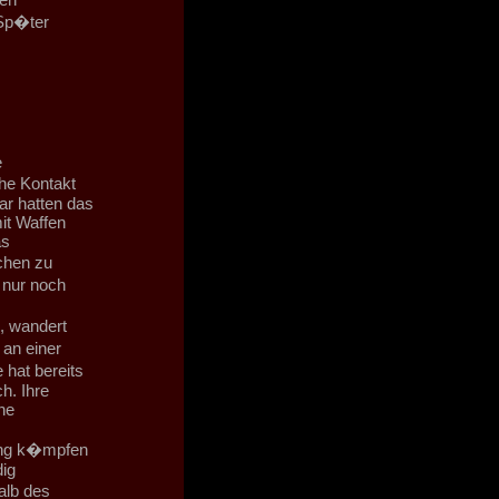
 Sp�ter
e
che Kontakt
ar hatten das
it Waffen
as
chen zu
 nur noch
, wandert
 an einer
 hat bereits
h. Ihre
he
nung k�mpfen
ig
alb des