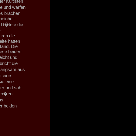
er Kultisten
ce und warfen
es brachen
einheit
d t�tete die
-
urch die
eite hatten
tand. Die
ese beiden
eicht und
richt die
 langsam aus
 eine
ie eine
ter und sah
 gro�en
as
r beiden