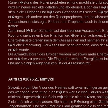
Runenr�stung des Runenpropheten ein und macht sie unbrauch
wird ein neues Projektil geladen und abgefeuert. Doch ein Fu�so
sich in die Flugbahn und h�lt das Geschoss mit seinem K�rper
dr�ngen sich andere um den Runenpropheten, um ihn abzusc
Assassinen ist dies egal. Er kann den Propheten auch in di
treffen.
Auf einmal f�llt ein Schatten auf den knienden Assassinen. Er 
Kopf und sieht einen Eldar Phantomlord �ber sich aufragen. Di
Energief�uste greifen nach dem Assassinen und nehmen ihn in
t�dliche Umarmung. Der Assassine bedauert noch, dass der Au
erf�llt wurde.
Die Armaktivatoren des Droiden werden mit etwas mehr Energie
um st�rker zu pressen. Die Finger der rechten Energiefaust b
und nach einigen Augenblicken ist der Assassine tot.
Auftrag #1875.21 Mimykri
Soweit, so gut. Der Visor des Helmes saß zwar nicht genau ger
das war ohne Bedeutung. Schlie�lich war sie eine Callidus-Ass
minimal eingeschr�nkte Sicht w�rde sie nicht st�ren, solang
Ziele auf sich warten lassen. Sie hatte die R�stung einer Gardi
"angenommen" und sich unter die Eldar gemischt, die in der imp