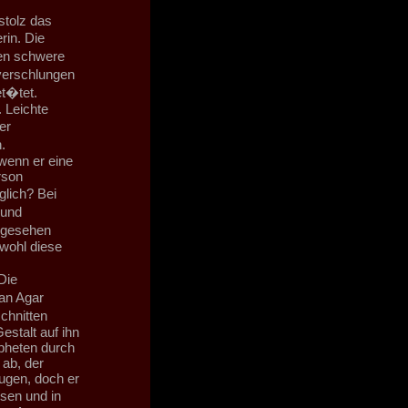
tolz das
in. Die
en schwere
verschlungen
t�tet.
 Leichte
er
.
wenn er eine
rson
glich? Bei
 und
 gesehen
bwohl diese
Die
an Agar
chnitten
stalt auf ihn
pheten durch
 ab, der
ugen, doch er
sen und in