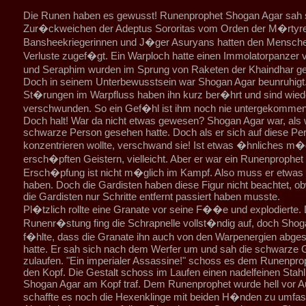
Die Runen haben es gewusst! Runenprophet Shogan Agar sah s
Zur�ckweichen der Adeptus Sororitas vom Orden der M�rtyrer
Bansheekriegerinnen und J�ger Asuryans hatten den Mensch
Verluste zugef�gt. Ein Warploch hatte einen Immolatorpanzer 
und Seraphim wurden im Sprung von Raketen der Khaindhar ge
Doch in seinem Unterbewusstsein war Shogan Agar beunruhigt.
St�rungen im Warpfluss haben ihn kurz ber�hrt und sind wied
verschwunden. So ein Gef�hl ist ihm noch nie untergekommen
Doch halt! War da nicht etwas gewesen? Shogan Agar war, als 
schwarze Person gesehen hatte. Doch als er sich auf diese Pe
konzentrieren wollte, verschwand sie! Ist etwas �hnliches m�
ersch�pften Geistern, vielleicht. Aber er war ein Runenprophet
Ersch�pfung ist nicht m�glich im Kampf. Also muss er etwas
haben. Doch die Gardisten haben diese Figur nicht beachtet, o
die Gardisten nur Schritte entfernt passiert haben musste.
Pl�tzlich rollte eine Granate vor seine F��e und explodierte. 
Runenr�stung fing die Schrapnelle vollst�ndig auf, doch Shog
f�hlte, dass die Granate ihn auch von den Warpenergien abges
hatte. Er sah sich nach dem Werfer um und sah die schwarze Ge
zulaufen. "Ein imperialer Assassine!" schoss es dem Runenpro
den Kopf. Die Gestalt schoss im Laufen einen nadelfeinen Stahl
Shogan Agar am Kopf traf. Dem Runenprophet wurde hell vor A
schaffte es noch die Hexenklinge mit beiden H�nden zu umfas