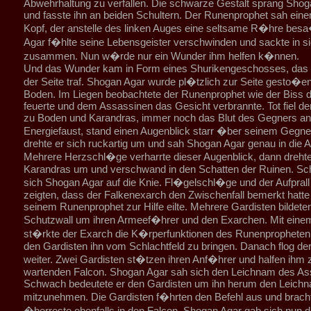
Abwehrhaltung zu verfallen. Die schwarze Gestalt sprang Shog
und fasste ihn an beiden Schultern. Der Runenprophet sah eine
Kopf, der anstelle des linken Auges eine seltsame R�hre bes
Agar f�hlte seine Lebensgeister verschwinden und sackte in s
zusammen. Nun w�rde nur ein Wunder ihm helfen k�nnen.
Und das Wunder kam in Form eines Shurikengeschosses, das d
der Seite traf. Shogan Agar wurde pl�tzlich zur Seite gesto�en 
Boden. Im Liegen beobachtete der Runenprophet wie der Biss 
feuerte und dem Assassinen das Gesicht verbrannte. Tot fiel d
zu Boden und Karandras, immer noch das Blut des Gegners an
Energiefaust, stand einen Augenblick starr �ber seinem Gegne
drehte er sich ruckartig um und sah Shogan Agar genau in die 
Mehrere Herzschl�ge verharrte dieser Augenblick, dann drehte
Karandras um und verschwand in den Schatten der Ruinen. Sc
sich Shogan Agar auf die Knie. Fl�gelschl�ge und der Aufprall 
zeigten, dass der Falkenexarch den Zwischenfall bemerkt hatte
seinem Runenprophet zur Hilfe eilte. Mehrere Gardisten bildete
Schutzwall um ihren Armeef�hrer und den Exarchen. Mit eine
st�rkte der Exarch die K�rperfunktionen des Runenpropheten 
den Gardisten ihn vom Schlachtfeld zu bringen. Danach flog de
weiter. Zwei Gardisten st�tzen ihren Anf�hrer und halfen ihm
wartenden Falcon. Shogan Agar sah sich den Leichnam des As
Schwach bedeutete er den Gardisten um ihn herum den Leich
mitzunehmen. Die Gardisten f�hrten den Befehl aus und brach
�berreste ebenfalls in den Falcon. Shogan Agar gab sich nun 