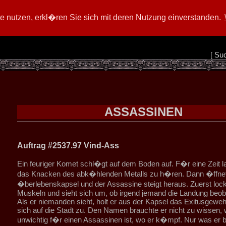
 nutzen, erkl�ren Sie sich mit deren Nutzung einverstanden.
[
Su
ASSASSINEN
Auftrag #2537.97 Vind-Ass
Ein feuriger Komet schl�gt auf dem Boden auf. F�r eine Zeit la
das Knacken des abk�hlenden Metalls zu h�ren. Dann �ffnet 
�berlebenskapsel und der Assassine steigt heraus. Zuerst locke
Muskeln und sieht sich um, ob irgend jemand die Landung beoba
Als er niemanden sieht, holt er aus der Kapsel das Exitusgewe
sich auf die Stadt zu. Den Namen brauchte er nicht zu wissen, 
unwichtig f�r einen Assassinen ist, wo er k�mpf. Nur was er 