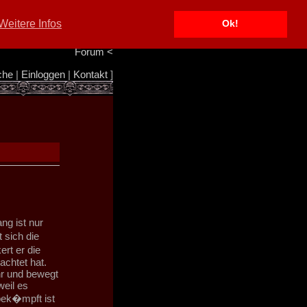
Portal
<
Weitere Infos
Ok!
Info/Impressum
<
Team
<
Forum
<
che
|
Einloggen
|
Kontakt
]
ng ist nur
sich die
rt er die
chtet hat.
hr und bewegt
weil es
bek�mpft ist