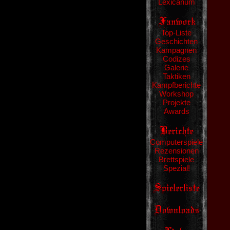
Lexicanum
Top-Liste
Geschichten
Kampagnen
Codizes
Galerie
Taktiken
Kampfberichte
Workshop
Projekte
Awards
Computerspiele
Rezensionen
Brettspiele
Spezial!