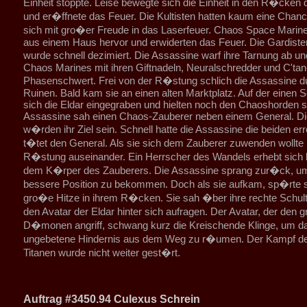
Einheit stoppte. Leise bewegte sich die Einheit in den R�cken d
und er�ffnete das Feuer. Die Kultisten hatten kaum eine Chan
sich mit gro�er Freude in das Laserfeuer. Chaos Space Marin
aus einem Haus hervor und erwiderten das Feuer. Die Gardisten
wurde schnell dezimiert. Die Assassine warf ihre Tarnung ab un
Chaos Marines mit ihren Giftnadeln, Neuralschredder und C'tan
Phasenschwert. Frei von der R�stung schlich die Assassine d
Ruinen. Bald kam sie an einen alten Marktplatz. Auf der einen S
sich die Eldar eingegraben und hielten noch den Chaoshorden s
Assassine sah einen Chaos-Zauberer neben einem General. Di
w�rden ihr Ziel sein. Schnell hatte die Assassine die beiden err
t�tet den General. Als sie sich dem Zauberer zuwenden wollte b
R�stung auseinander. Ein Herrscher des Wandels erhebt sich
dem K�rper des Zauberers. Die Assassine sprang zur�ck, um
bessere Position zu bekommen. Doch als sie aufkam, sp�rte s
gro�e Hitze in ihrem R�cken. Sie sah �ber ihre rechte Schul
den Avatar der Eldar hinter sich aufragen. Der Avatar, der den
D�monen angriff, schwang kurz die Kreischende Klinge, um d
ungebetene Hindernis aus dem Weg zu r�umen. Der Kampf de
Titanen wurde nicht weiter gest�rt.
Auftrag #3450.94 Culexus Schrein