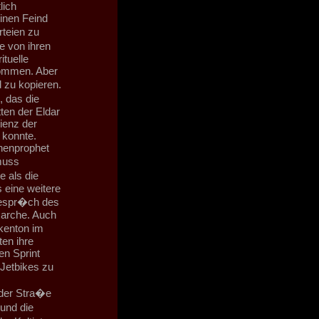
lich
einen Feind
teien zu
e von ihren
ituelle
kommen. Aber
 zu kopieren.
, das die
tten der Eldar
ienz der
 konnte.
nenprophet
muss
 als die
 eine weitere
Gespr�ch des
xarche. Auch
kenton im
en ihre
en Sprint
Jetbikes zu
 der Stra�e
und die