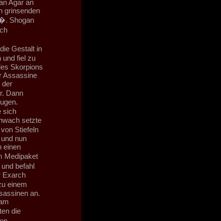
an Agar an
n grinsenden
a�. Shogan
ich
ie Gestalt in
und fiel zu
des Skorpions
er Assassine
 der
r. Dann
Augen.
 sich
hwach setzte
von Stiefeln
 und nun
n einen
m Medipaket
und befahl
r Exarch
 zu einem
sassinen an.
nam
ten die
den