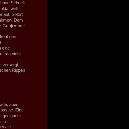
bar. Schnell
ldat wirft
 auf. Sofort
hirmen. Dem
esem Get�mmel
dreht den
e
 eine
ftrag nicht
 versorgt,
rechen Rippen
ade, aber
assine. Eine
e geeignete
stin
eriale