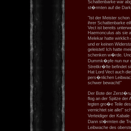
Schattenbarke war ab
st�rmten auf die Dark
"Ist der Meister schon
ihrer Schattenbarke ei
Vect ist bereits unterw
Haemonculus als sie au
Melekar hatte wirklich
und er keinen Widersta
geleistet! Ich hatte m
schenken w�rde. Und j
Dummk�pfe nun nur noc
Streitkr�fte befindet 
Hat Lord Vect auch die
pers�nlichen Leibwache
schwer bewacht!"
Der Bote der Zerst�ru
flog an der Spitze der
legten gro�e Teile des
vernichtet sie alle!" 
Verteidiger der Kabal
Dann st�rmten die Tr
Leibwache des oberst