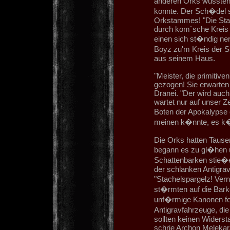
anderen Orks wussten 
konnte. Der Sch�del 
Orkstammes! "Die Stac
durch kom`sche Kreis i
einen sich st�ndig n
Boyz zu'm Kreis der S
aus seinem Haus.
"Meister, die primitiv
gezogen! Sie erwarten w
Dranei. "Der wird auch 
wartet nur auf unser Z
Boten der Apokalypse 
meinen k�nnte, es k
Die Orks hatten Tause
begann es zu gl�hen u
Schattenbarken stie�e
der schlanken Antigra
"Stachelspargelz! Vern
st�rmten auf die Bark
unf�rmige Kanonen feu
Antigravfahrzeuge, di
sollten keinen Widersta
schrie Archon Melekar,