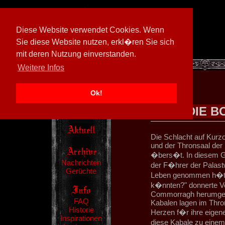
Diese Website verwendet Cookies. Wenn
Sie diese Website nutzen, erkl�ren Sie sich
mit deren Nutzung einverstanden.
[
594026/M3
]
Weitere Infos
Ok!
DIE B
Die Schlacht auf Kurzo
und der Thronsaal der
�bers�t. In diesem G
Nachrichten
der F�hrer der Palastw
Gerüchte
Leben genommen h�tte
k�nnten?" donnerte Vec
Commorragh herumgesp
FAQ
Kabalen lagen im Thro
Historie
Herzen f�r ihre eigen
Inspirationen
diese Kabale zu einem