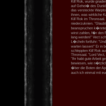
Kill`Rok, wurde gnade
auf Gehei� des Dunkl
das versteckte Warptor
ihnen, was wirkliche 
Kill`Rok im Thronsaal.
niederzuknien. "Glaubt
beanspruchen k�nntest
wirst zahlen, f�r den
lang werden!" Vect sch
L�cheln fortfuhr: "Un
warten lassen!" Er in 
schleppten Kill`Rok au
Thronsaal. "Lord Vect, 
"Ihr habt gute Arbeit ge
bewiesen, wie n�tzlic
�ber die Boten der Ap
auch ich einmal mit e