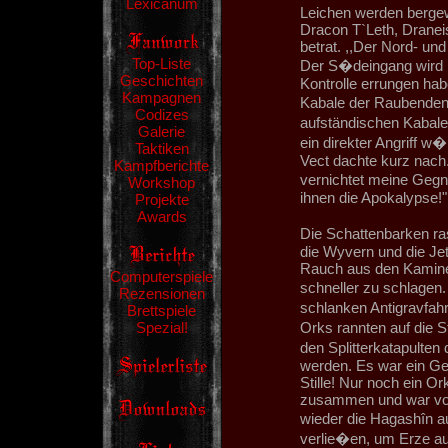
Lexicanum
Leichen werden bergew
Dracon T`Leth, Draneis 
betrat. ,,Der Nord- un
Top-Liste
Der S�deingang wird n
Geschichten
Kontrolle errungen hab
Kampagnen
Kabale der Raubenden
Codizes
aufständischen Kabale
Galerie
ein direkter Angriff w
Taktiken
Vect dachte kurz nach.
Kampfberichte
vernichtet meine Gegne
Workshop
ihnen die Apokalypse!"
Projekte
Awards
Die Schattenbarken ra
die Wyvern und die Je
Rauch aus den Kamine
Computerspiele
schneller zu schlagen.
Rezensionen
schlanken Antigravfah
Brettspiele
Spezial!
Orks rannten auf die 
den Splitterkatapulten
werden. Es war ein Ge
Stille! Nur noch ein O
zusammen und war von 
wieder die Hagashîn au
verlie�en, um Erze au