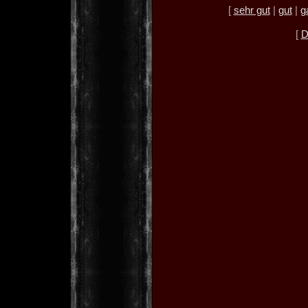
[
sehr gut
|
gut
|
g
[
D