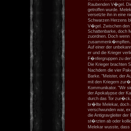
Raubenden V�gel. Die
getroffen wurde. Mele
versetzte ihn in eine 
Schwarzen Herzens blo
V�gel. Zwischen den 
Schattenbarke, doch M
zuordnen. Doch wenn 
zusammenk�mpften...
Auf einer der unbekann
er und die Krieger ver
F�nfergruppen zu den 
Die Krieger brachten 
Nachdem die vier Pake
Barke. "Meister, der Au
mit den Kriegern zur�c
Kommunikator. "Wir si
der Apokalypse der K
durch das Tor zur�ck. 
br�llte Melekar, doch
verschwunden war, exp
die Antigravgleiter de
st�rzten ab oder koll
Melekar wusste, dass 