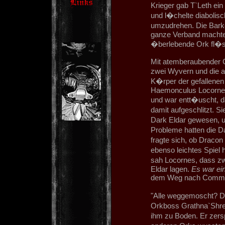
Krieger gab T`Leth ein
und l�chelte diabolis
umzudrehen. Die Barke
ganze Verband machte
�berlebende Ork fl�st
Mit atemberaubender Ge
zwei Wyvern und die a
K�rper der gefallenen
Haemonculus Locornes 
und war entt�uscht, da
damit aufgeschlitzt. S
Dark Eldar gewesen,
Probleme hatten die D
fragte sich, ob Dracon
ebenso leichtes Spiel 
sah Locornes, dass zw
Eldar lagen.
Es war ei
dem Weg nach Commo
"Alle weggemoscht? Di
Orkboss Grathna`Shref
ihm zu Boden. Er zerspl