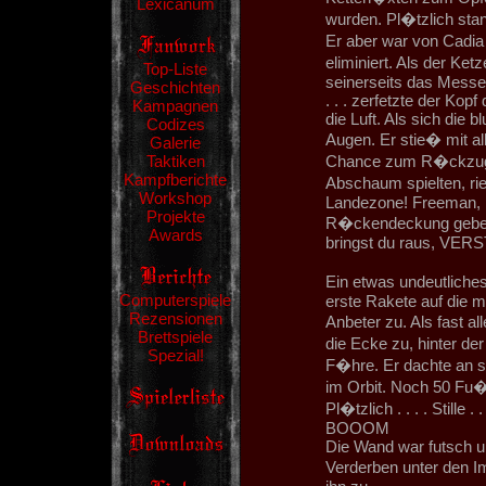
Lexicanum
wurden. Pl�tzlich stan
Er aber war von Cadia
eliminiert. Als der Ke
Top-Liste
seinerseits das Messer
Geschichten
. . . zerfetzte der Ko
Kampagnen
die Luft. Als sich die 
Codizes
Augen. Er stie� mit al
Galerie
Taktiken
Chance zum R�ckzug 
Kampfberichte
Abschaum spielten, r
Workshop
Landezone! Freeman, br
Projekte
R�ckendeckung geben, 
Awards
bringst du raus, VE
Ein etwas undeutliche
Computerspiele
erste Rakete auf die 
Rezensionen
Anbeter zu. Als fast a
Brettspiele
die Ecke zu, hinter de
Spezial!
F�hre. Er dachte an s
im Orbit. Noch 50 Fu
Pl�tzlich . . . . Stille . . 
BOOOM
Die Wand war futsch un
Verderben unter den I