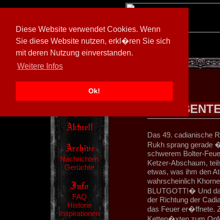
Diese Website verwendet Cookies. Wenn
Sie diese Website nutzen, erkl�ren Sie sich
mit deren Nutzung einverstanden.
[
600026/M3
]
Weitere Infos
Ok!
ABENTE
Das 49. cadianische 
Rukh sprang gerade �b
schwerem Bolter-Feuer
Nachrichten
Ketzer-Abschaum, tei
Gerüchte
etwas, was ihm den At
wahrscheinlich Khor
BLUTGOTT!� Und dann 
FAQ
der Richtung der Cadi
Historie
das Feuer er�ffnete. 
Inspirationen
Ketten�xten zum Opfer