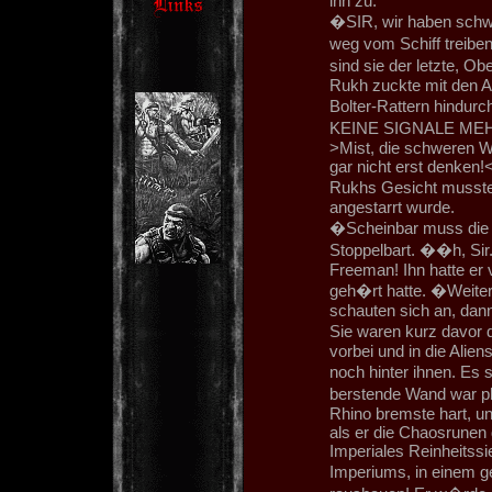
ihn zu.
�SIR, wir haben schwer
weg vom Schiff treiben
sind sie der letzte, O
Rukh zuckte mit den A
Bolter-Rattern hindu
KEINE SIGNALE ME
>Mist, die schweren Wa
gar nicht erst denken!
Rukhs Gesicht musste
angestarrt wurde.
�Scheinbar muss die K
Stoppelbart. ��h, Sir.
Freeman! Ihn hatte er 
geh�rt hatte. �Weiter
schauten sich an, dann
Sie waren kurz davor 
vorbei und in die Alie
noch hinter ihnen. Es 
berstende Wand war pl
Rhino bremste hart, un
als er die Chaosrunen 
Imperiales Reinheitss
Imperiums, in einem g