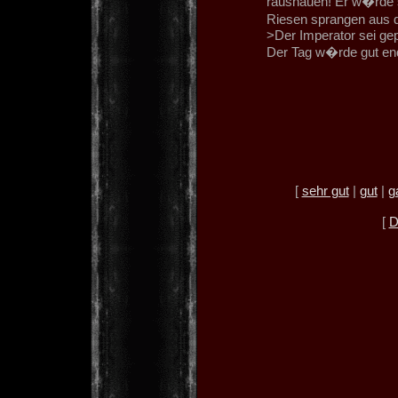
raushauen! Er w�rde s
Riesen sprangen aus d
>Der Imperator sei gep
Der Tag w�rde gut en
[
sehr gut
|
gut
|
g
[
D