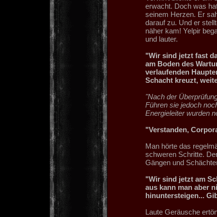
erwacht. Doch was hat
seinem Herzen. Er sah 
darauf zu. Und er stell
näher kam! Yelpir beg
und lauter.
"Wir sind jetzt fast 
am Boden des Wartun
verlaufenden Haupten
Schacht kreuzt, weit
"Nach der Überprüfun
Führen sie jedoch noc
Energieleiter wurden n
"Verstanden, Corpora
Man hörte das regelmä
schweren Schritte. Der
Gängen und Schächten
"Wir sind jetzt am Sc
aus kann man aber ni
hinuntersteigen... Gi
Laute Geräusche ertönt