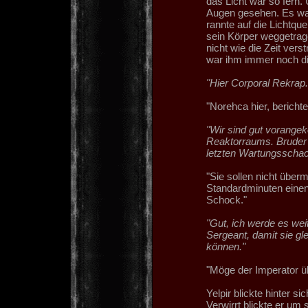
das Licht war so fern. 
Augen gesehen. Es war
rannte auf die Lichtqu
sein Körper weggetrag
nicht wie die Zeit ver
war ihm immer noch dic
"Hier Corporal Rekrap
"Norehca hier, berichte
"Wir sind gut vorang
Reaktorraums. Bruder
letzten Wartungsschac
"Sie sollen nicht überm
Standardminuten einen
Schock."
"Gut, ich werde es wei
Sergeant, damit sie gl
können."
"Möge der Imperator 
Yelpir blickte hinter s
Verwirrt blickte er um