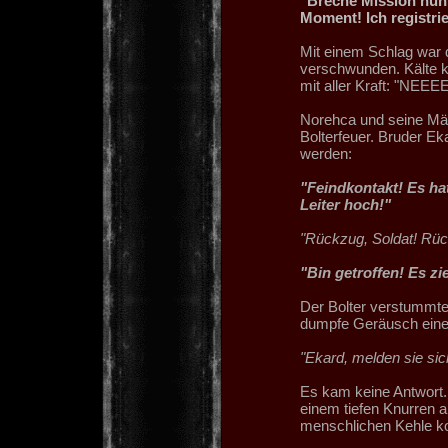
"Breche Mission nun 
Moment! Ich registri
Mit einem Schlag war d
verschwunden. Kälte kr
mit aller Kraft: "NEEE
Norehca und seine Männ
Bolterfeuer. Bruder Ek
werden:
"Feindkontakt! Es ha
Leiter hoch!"
"Rückzug, Soldat! Rüc
"Bin getroffen! Es zi
Der Bolter verstummte 
dumpfe Geräusch eines
"Ekard, melden sie sic
Es kam keine Antwort.
einem tiefen Knurren a
menschlichen Kehle 