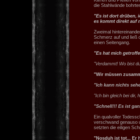
die Stahlwände bohrte
"Es ist dort drüben
es kommt direkt auf 
Zweimal hintereinande
Schmerz auf und ließ d
einen Seitengang.
"Es hat mich getroffe
"Verdammt! Wo bist du
"Wir müssen zusamm
"Ich kann nichts sehe
"Ich bin gleich bei dir, 
"Schnell!!! Es ist g
Ein qualvoller Todessc
verschwand genauso un
setzten die eiligen Schr
"Nosduh ist tot... Er 