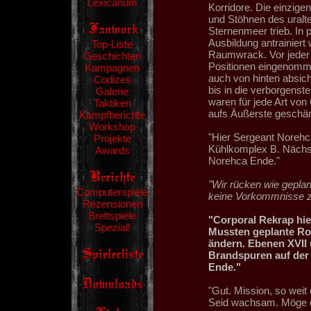
Lexicanum
Korridore. Die einzig
und Stöhnen des uralt
Sternenmeer trieb. In 
Ausbildung antrainier
Top-Liste
Raumwrack. Vor jeder
Geschichten
Positionen eingenomme
Kampagnen
auch von hinten absich
Codizes
bis in die verborgenst
Galerie
waren für jede Art von
Taktiken
aufs Äußerste geschärf
Kampfberichte
Workshop
"Hier Sergeant Norehca.
Projekte
Kühlkomplex B. Nächst
Awards
Norehca Ende."
"Wir rücken wie geplan
Computerspiele
keine Vorkommnisse z
Rezensionen
Brettspiele
"Corporal Rekrap hie
Spezial!
Mussten geplante Ro
ändern. Ebenen XVII u
Brandspuren auf der 
Ende."
"Gut. Mission, so weit 
Seid wachsam. Möge de