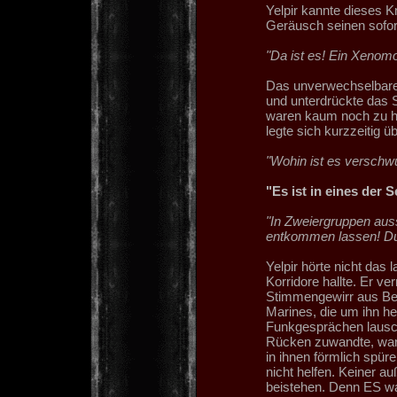
Yelpir kannte dieses Kn
Geräusch seinen sofor
"Da ist es! Ein Xenom
Das unverwechselbare 
und unterdrückte das 
waren kaum noch zu hör
legte sich kurzzeitig 
"Wohin ist es verschw
"Es ist in eines der 
"In Zweiergruppen aus
entkommen lassen! Du
Yelpir hörte nicht das 
Korridore hallte. Er v
Stimmengewirr aus Be
Marines, die um ihn h
Funkgesprächen lausch
Rücken zuwandte, war 
in ihnen förmlich spür
nicht helfen. Keiner au
beistehen. Denn ES war