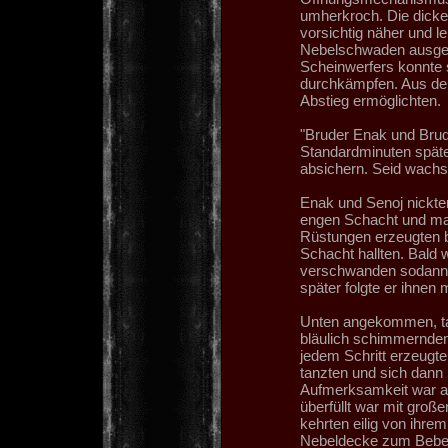
umherkroch. Die dicke
vorsichtig näher und l
Nebelschwaden ausgefü
Scheinwerfers konnte
durchkämpfen. Aus den
Abstieg ermöglichten.
"Bruder Enak und Bruder
Standardminuten späte
absichern. Seid wach
Enak und Senoj nickten
engen Schacht und mac
Rüstungen erzeugten b
Schacht hallten. Bald
verschwanden sodann a
später folgte er ihnen
Unten angekommen, tau
bläulich schimmernden 
jedem Schritt erzeugte
tanzten und sich dann 
Aufmerksamkeit war auf
überfüllt war mit groß
kehrten eilig von ihr
Nebeldecke zum Bebe