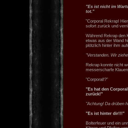
"Es ist nicht im War
tot."
"Corporal Rekrap! Hier
sofort zurück und verr
Während Rekrap den K
etwas aus der Wand hin
plötzlich hinter ihm au
"Verstanden. Wir ziehen
Rekrap konnte nicht we
messerscharfe Klauen
"Corporal!?"
"Es hat den Corporal
zurück!"
"Achtung! Da drüben h
"Es ist hinter dir!!!"
Bolterfeuer und ein u
Klirren und Pfeifen von