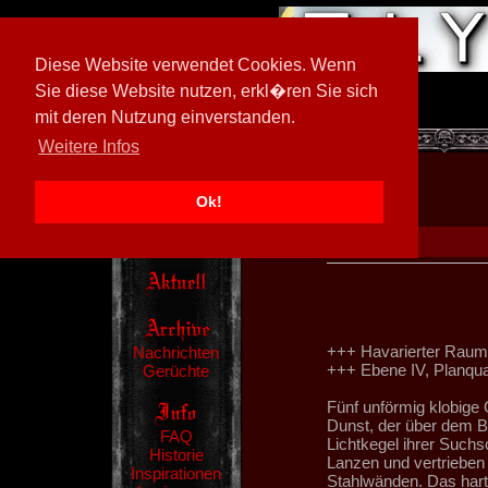
Diese Website verwendet Cookies. Wenn
Sie diese Website nutzen, erkl�ren Sie sich
mit deren Nutzung einverstanden.
[
600026/M3
]
Weitere Infos
Ok!
+++ Havarierter Raumf
Nachrichten
+++ Ebene IV, Planqua
Gerüchte
Fünf unförmig klobige
Dunst, der über dem B
FAQ
Lichtkegel ihrer Such
Historie
Lanzen und vertrieben 
Inspirationen
Stahlwänden. Das harte