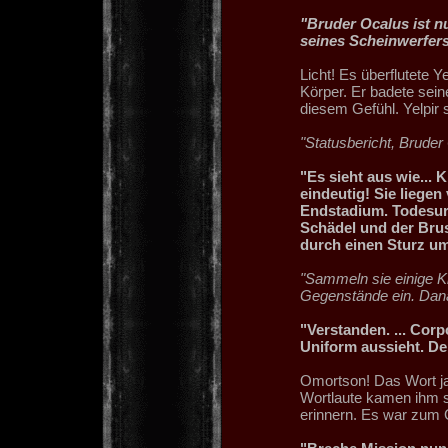
"Bruder Ocalus ist n
seines Scheinwerfers
Licht! Es überflutete 
Körper. Er badete sei
diesem Gefühl. Yelpir 
"Statusbericht, Brude
"Es sieht aus wie... 
eindeutig! Sie liege
Endstadium. Todesurs
Schädel und der Bru
durch einen Sturz u
"Sammeln sie einige Kn
Gegenstände ein. Danac
"Verstanden. ... Corp
Uniform aussieht. De
Omortson! Das Wort jag
Wortlaute kamen ihm s
erinnern. Es war zum 