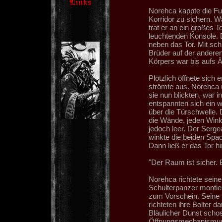
Norehca kappte die Fu
Korridor zu sichern. 
trat er an ein großes T
leuchtenden Konsole. D
neben das Tor. Mit sch
Brüder auf der anderen
Körpers war bis aufs 
Plötzlich öffnete sich
strömte aus. Norehca 
sie nun blickten, war i
entspannten sich ein w
über die Türschwelle. D
die Wände, jeden Win
jedoch leer. Der Sergea
winkte die beiden Spac
Dann ließ er das Tor hi
"Der Raum ist sicher.
Norehca richtete seine
Schulterpanzer montier
zum Vorschein. Seine M
richteten ihre Bolter d
Bläulicher Dunst schos
Öffnungsmechanismus 