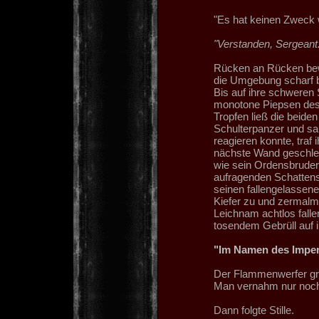
"Es hat keinen Zweck w
"Verstanden, Sergeant.
Rücken an Rücken bew
die Umgebung scharf 
Bis auf ihre schweren 
monotone Piepsen des S
Tropfen ließ die beiden
Schulterpanzer und sah
reagieren konnte, traf
nächste Wand geschleu
wie sein Ordensbruder
aufragenden Schatten
seinen fallengelassen
Kiefer zu und zermalmt
Leichnam achtlos falle
tosendem Gebrüll auf i
"Im Namen des Impe
Der Flammenwerfer grol
Man vernahm nur noch 
Dann folgte Stille.