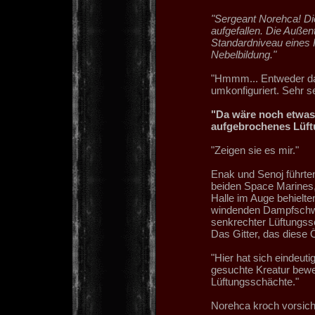
"Sergeant Norehca! Die 
aufgefallen. Die Außen
Standardniveau eines
Nebelbildung."
"Hmmm... Entweder das
umkonfiguriert. Sehr se
"Da wäre noch etwas,
aufgebrochenes Lüft
"Zeigen sie es mir."
Enak und Senoj führte
beiden Space Marines,
Halle im Auge behielte
windenden Dampfschwad
senkrechter Lüftungssc
Das Gitter, das diese
"Hier hat sich eindeu
gesuchte Kreatur beweg
Lüftungsschächte."
Norehca kroch vorsicht