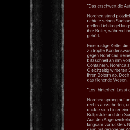
"Das erschwert die Aufs
Norehca stand plötzlich
richtete seinen Suchsc
grellen Lichtkegel lan
ihre Bolter, während ih
gehört.
Eine rostige Kette, d
zu tropfte Kondenswass
gegen Norehcas Beine u
blitzschnell an ihm v
Containern. Norehca zo
Gleichzeitig wirbelten
ihren Boltern ab. Doch
das fliehende Wesen.
"Los, hinterher! Lasst
Norehca sprang auf un
rechts ausscherten, 
duckte sich hinter eine
Boltpistole und den Su
Aus den Augenwinkeln 
langsam vorrückten. No
dann mit gezogener Waf