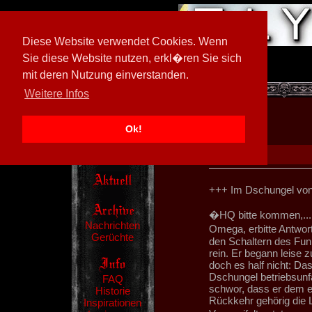
Diese Website verwendet Cookies. Wenn
Sie diese Website nutzen, erkl�ren Sie sich
mit deren Nutzung einverstanden.
[
600026/M3
]
Weitere Infos
Ok!
+++ Im Dschungel von S
�HQ bitte kommen,... 
Nachrichten
Omega, erbitte Antwor
Gerüchte
den Schaltern des Fun
rein. Er begann leise 
doch es half nicht: Da
Dschungel betriebsunf
FAQ
schwor, dass er dem e
Historie
Rückkehr gehörig die L
Inspirationen