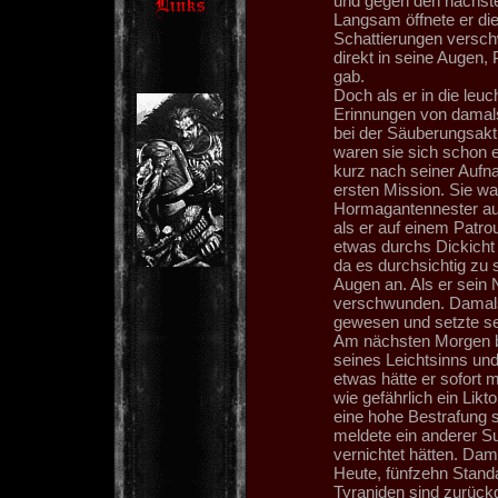
und gegen den nächs
Langsam öffnete er di
Schattierungen versch
direkt in seine Augen,
gab.
Doch als er in die leu
Erinnungen von damals 
bei der Säuberungsakti
waren sie sich schon 
kurz nach seiner Aufn
ersten Mission. Sie wa
Hormagantennester aus
als er auf einem Patrou
etwas durchs Dickicht 
da es durchsichtig zu 
Augen an. Als er sein N
verschwunden. Damals 
gewesen und setzte sein
Am nächsten Morgen b
seines Leichtsinns und
etwas hätte er sofort
wie gefährlich ein Likt
eine hohe Bestrafung 
meldete ein anderer Su
vernichtet hätten. Dam
Heute, fünfzehn Stand
Tyraniden sind zurückg