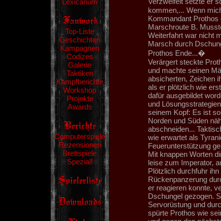
Verzweifelt setzte er 
Lexicanum
kommen,... Wenn mich 
Kommandant Prothos d
Marschroute B. Musste
Top-Liste
Weiterfahrt war nicht
Geschichten
Marsch durch Dschungel
Kampagnen
Prothos Ende...�
Codizes
Verärgert steckte Prot
Galerie
und machte seinen Männ
Taktiken
absicherten, Zeichen i
Kampfberichte
als er plötzlich wie er
Workshop
dafür ausgebildet word
Projekte
und Lösungsstrategien 
Awards
seinem Kopf: Es ist so s
Norden und Süden nähe
abschneiden... Taktisc
Computerspiele
wie erwartet als Tyran
Rezensionen
Feuerunterstützung geb
Brettspiele
Mit knappen Worten dir
Spezial!
leise zum Imperator, a
Plötzlich durchfuhr ih
Rückenpanzerung durch
er reagieren konnte, v
Dschungel gezogen. Sc
Servorüstung und durc
spürte Prothos wie sei