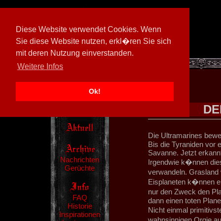
Diese Website verwendet Cookies. Wenn
Sie diese Website nutzen, erkl�ren Sie sich
mit deren Nutzung einverstanden.
[
594026/M3
]
Weitere Infos
Ok!
DE
Die Ultramarines bew
Bis die Tyraniden vor 
Savanne. Jetzt erkann
Nachrichten
Irgendwie k�nnen dies
Gerüchte
verwandeln. Grasland 
Eisplaneten k�nnen e
nur den Zweck den Pla
FAQ
dann einen toten Plane
Historie
Nicht einmal primitivst
Inspirationen
wahnsinnigen Orgie au