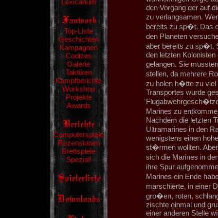
Lexicanum
den Vorgang der auf d
zu verlangsamen. Wenn
bereits zu sp�t. Das 
Top-Liste
den Planeten versuche
Geschichten
aber bereits zu sp�t. 
Kampagnen
den letzten Kolonisten
Codizes
Galerie
gelangen. Sie mussten
Taktiken
stellen, da mehrere Ro
Kampfberichte
zu holen h�tte zu viel
Workshop
Transportes wurde gesta
Projekte
Flugabwehrgesch�tzen 
Awards
Marines zu entkommen d
Nachdem die letzten Tr
Ultramarines in den 
Computerspiele
wenigstens einen hohe
Rezensionen
st�rmen wollten. Aber
Brettspiele
sich die Marines in d
Spezial!
ihre Spur aufgenomme
Marines ein Ende habe
marschierte, in einer 
gro�en, roten, schla
zischte einmal und gru
einer anderen Stelle 