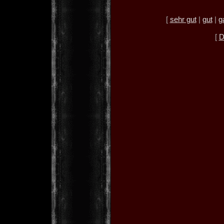
[
sehr gut
|
gut
|
g
[
D