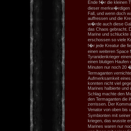
Ende f�r die kleinen 
dieser merkw�rdigen 
Fall, und wenn doch wa
auffressen und die Kr
w�rde auch diese Gal
das Chaos gebracht. D
Marine und schluckte i
erschossen so viele K
f�r jede Kreatur die 
einen weiteren Space M
Tyranidenkrieger einen
einen blutigen Haufen
Minuten nur noch 20 �
Termaganten vernichten
Aufmerksamkeit eines 
konnten nicht viel geg
Marines halbierte und
Schlag machte den Me
den Termaganten die ihn
zerrissen. Der Komman
Venator von oben bis 
Symbionten mit seiner
kriegen, das wusste er
Marines waren nur noch