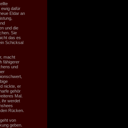
ellte
f ewig dafür
neue Eldar an
üstung,
und
en und die
chen. Sie
nicht das es
in Schicksal
or, macht
h fähigerer
chens und
ner
ionschwert,
rbige
d nickte, er
charfe gehör
weiteres Mal.
 ihr werdet
anshees
n den Rücken.
 geht von
kung geben.