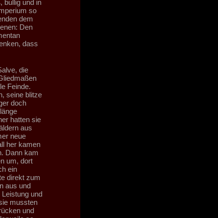
 bullig und in
Imperium so
usenden dem
ienen: Den
mentan
denken, dass
alve, die
 Gliedmaßen
le Feinde.
 seine blitze
äger doch
slänge
er hatten sie
äldern aus
mer neue
all her kamen
ln. Dann kam
en um, dort
ch ein
te direkt zum
rn aus und
e Leistung und
 sie mussten
drücken und