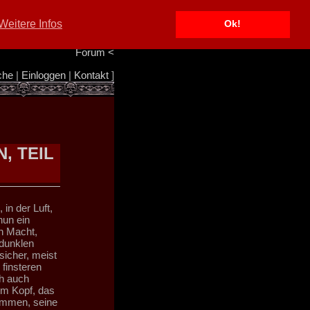
Portal
<
Weitere Infos
Ok!
Info/Impressum
<
Team
<
Forum
<
che
|
Einloggen
|
Kontakt
]
, TEIL
in der Luft,
nun ein
n Macht,
 dunklen
sicher, meist
finsteren
ch auch
em Kopf, das
kommen, seine