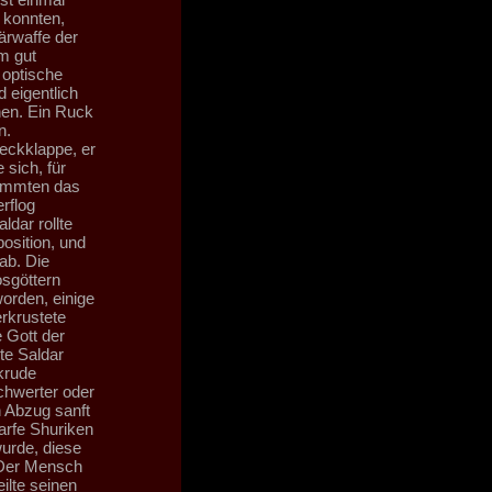
 konnten,
ärwaffe der
m gut
 optische
 eigentlich
nen. Ein Ruck
n.
eckklappe, er
 sich, für
dämmten das
rflog
ldar rollte
osition, und
ab. Die
osgöttern
orden, einige
rkrustete
 Gott der
te Saldar
krude
chwerter oder
n Abzug sanft
arfe Shuriken
wurde, diese
. Der Mensch
ilte seinen