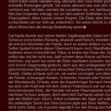
Sofort traten seine Vasallen weg, allesamt über zwei Meter groß,
entstellte Rüstungen gehüllt. Sie waren allesamt das was dem 
verhasst war, Verräter, nannten die Loyalisten sie, vor Jahrta
falschen Imperator entsagt, nur um den wahren Gottheiten zu d
Chaosgöttern. Abrix kannte seinen Gegner: Die Eldar, aber Mo
schlachteten sie nur Vieh ab, entbehrlich. Sie waren töricht zu 
diese Menschen die einzige Bedrohung waren�
Dar'harda feuerte aus seinen beiden Jagdkatapulten Salve um S
Schüsse zerschnitten Rüstung, Muskeln und Fleisch, trennten
ab und durchlöcherten die Feinde, doch es waren einfach zu vie
Selbst Iquilard konnte dieser Übermacht kaum noch Standhalten,
forderten einen schrecklichen Tribut, er lenkte das Feuer der J
selbst das reichte nicht aus, bald würden diese Ketzer auf Arm
kommen, und auch nur wenn die Eldar nachladen mussten, bish
sich immer Gegenseitig gedeckt, doch aus den umliegenden W
geschmolzenen Bäumen und versuchten Sträuchern traten im
Feinde. Saldar schaute sich um, sie waren umzingelt, von über
die Feinde, schwangen Keulen, Schwerter, Hacken oder Siche
der Wendepunkt, Si'neda, einer der Aspektkrieger fiel nach hint
wo einst sein Kopf war mit dem stolzen Federbusch war nur no
Geschmolzener Klotz, der Verräter mit einer Plasmapistole woll
nächsten Schuss anlegen, doch dann ließ Dar'harda seinen Zo
gab den Befehl zum Sturm. Sofort schalteten die Jäger auf voll
ein unbändiger Sturm aus Geschossen jagte aus ihren Waffen,
nicht mehr zielen, sie mussten eigentlich nur den Abzug durch