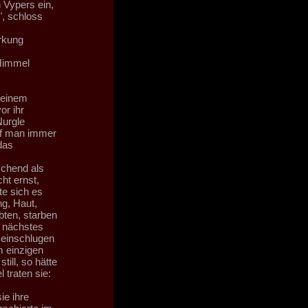
 Vypers ein,
", schloss
ärkung
 Himmel
n einem
or ihr
Nurgle
af man immer
das
schend als
ht ernst,
te sich es
ng, Haut,
bten, starben
s nächstes
 einschlugen
m einzigen
ill, so hätte
traten sie:
ie ihre