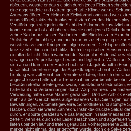
abfeuern, wusste er das sie sich durch jedes Fleisch schneiden
eine abgerundete und extrem geschärfte Klinge war die Sekund
Asuryans Jäger. Der Helm gab Zielinformationen und war extre
ausgeklügelt, taktische Analysen blitzten über das Helmdisplay,
Verstärkungen steigerten die Sicht der Eldar noch zusätzlich und
konnte man selbst auf hohe reichweite noch jedes Detail erken
zehrte Saldar aus seinen Gedanken, alle Blickten zum Exarche
"Aufstehen!", befahl er, ohne auch nur umzusehen ging er zur H
wusste dass seine Krieger ihn folgen würden. Die Klappe öffnete
kurze Zeit schien ein Lichtblitz, doch die optischen Sensoren 
einfallende Licht. Noch während der Serpent in Bodennähe weite
sprangen die Aspektkrieger heraus und legten ihre Waffen an. Sa
sich ab und kam in der Hocke hoch, sein Jagdkatapult in Feuerp
tatsächlich feuerten einige der Aspektkrieger schon ihre Waffen 
Lichtung war voll von ihnen, Verrätersoldaten, die sich den Cha
angeschlossen hatten, ihre Treue zu ihnen war bereits belohnt w
besaßen ekelhafte Eitergeschwüre, zusätzliche Gliedmaßen, ve
harte haut und Verbrennungen durch Warpflammen. Der finstere
Verwesung hatte diese Männer gewandelt. Und der Anblick ekel
mehr als der Geruch eines aufgerissenen Orks. Sie trugen nur 
Bewaffnungen, Automatikgewehre, Schrotflinten und stumpfe S
Hacken, doch sie waren Zahlreich. Instinktiv drückte Saldar de
durch, er spürte geradezu wie das Magazin in rasiermessersch
zerteilt, wenn es durch den Laser zerschnitten und abgefeuert 
liefen über den lauf und trafen genau das vorhergesehene Ziel
merkte nicht einmal das er getroffen wurde, doch die Salve zerte