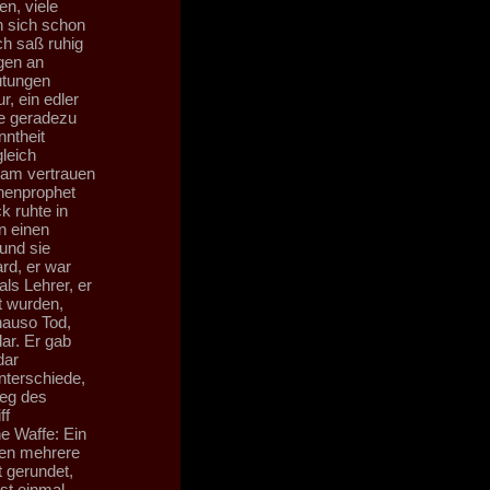
en, viele
n sich schon
ch saß ruhig
gen an
utungen
r, ein edler
te geradezu
ntheit
leich
 am vertrauen
nenprophet
k ruhte in
n einen
und sie
rd, er war
ls Lehrer, er
t wurden,
nauso Tod,
ar. Er gab
dar
nterschiede,
Weg des
ff
ne Waffe: Ein
ngen mehrere
 gerundet,
st einmal