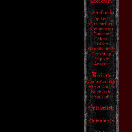
Lexicanum
Top-Liste
Geschichten
Kampagnen
Codizes
Galerie
Taktiken
Kampfberichte
Workshop
Projekte
Awards
Computerspiele
Rezensionen
Brettspiele
Spezial!