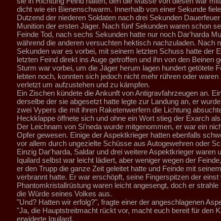
sie in Richtung Feind halten, den die Masse von diesen war mitt
dicht wie ein Bienenschwarm. Innerhalb von einer Sekunde fiele
Dutzend der niederen Soldaten nach drei Sekunden Dauerfeuer 
Munition der ersten Jäger. Nach fünf Sekunden waren schon s
Feinde Tod, nach sechs Sekunden hatte nur noch Dar'harda Mun
während die anderen versuchten hektisch nachzuladen. Nach 
Sekunden war es vorbei, mit seinem letzten Schuss hatte der 
letzten Feind direkt ins Auge getroffen und ihn von den Beinen g
Sturm war vorbei, um die Jäger herum lagen hundert getötete Fe
lebten noch, konnten sich jedoch nicht mehr rühren oder waren
verletzt um aufzustehen und zu kämpfen.
Ein Zischen kündete die Ankunft von Antigravfahrzeugen an. Ei
derselbe der sie abgesetzt hatte legte zur Landung an, er wurde 
zwei Vypers die mit ihren Raketenwerfern die Lichtung absucht
Heckklappe öffnete sich und ohne ein Wort stieg der Exarch als 
Der Leichnam von Si'neda wurde mitgenommen, er war ein nich
Opfer gewesen. Einige der Aspektkrieger hatten ebenfalls sch
vor allem durch ungezielte Schüsse aus Autogewehren oder Schr
Einzig Dar'harda, Saldar und drei weitere Aspektkrieger waren 
Iquilard selbst war leicht lädiert, aber weniger wegen der Feinde
er den Trupp die ganze Zeit geleitet hatte und Feinde mit seinem
verbrannt hatte. Er war erschöpft, seine Fingerspitzen der eins
Phantomkristallrüstung waren leicht angesengt, doch er strahl
die Würde seines Volkes aus.
"Und? Hatten wir erfolg?", fragte einer der angeschlagenen Aspe
"Ja, die Hauptstreitmacht rückt vor, macht euch bereit für den 
erwiderte Iquilard.