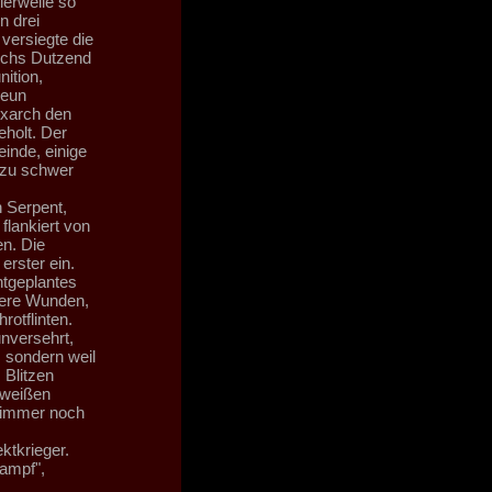
lerweile so
n drei
versiegte die
echs Dutzend
ition,
neun
Exarch den
eholt. Der
inde, einige
 zu schwer
n Serpent,
flankiert von
en. Die
erster ein.
tgeplantes
were Wunden,
otflinten.
unversehrt,
, sondern weil
 Blitzen
t weißen
e immer noch
ktkrieger.
Kampf",