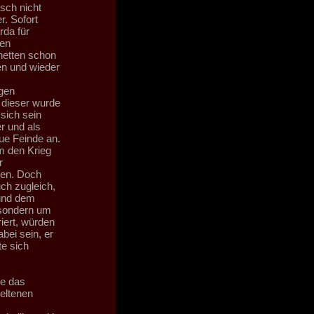
sch nicht
r. Sofort
rda für
den
netten schon
en und wieder
igen
 dieser wurde
 sich sein
r und als
eue Feinde an.
m den Krieg
r
ken. Doch
ch zugleich,
und dem
 sondern um
iert, würden
bei sein, er
te sich
te das
seltenen