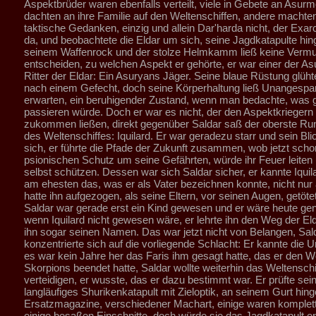
Aspektbrüder waren ebenfalls verteilt, viele in Gebete an Asurm
dachten an ihre Familie auf den Weltenschiffen, andere machte
taktische Gedanken, einzig und allein Dar'harda nicht, der Exar
da, und beobachtete die Eldar um sich, seine Jagdkatapulte hin
seinem Waffenrock und der stolze Helmkamm ließ keine Verm
entscheiden, zu welchen Aspekt er gehörte, er war einer der Asu
Ritter der Eldar: Ein Asuryans Jäger. Seine blaue Rüstung glüh
nach einem Gefecht, doch seine Körperhaltung ließ Unangespan
erwarten, ein beruhigender Zustand, wenn man bedachte, was g
passieren würde. Doch er war es nicht, der den Aspektkriegern
zukommen ließen, direkt gegenüber Saldar saß der oberste Ru
des Weltenschiffes: Iquilard. Er war geradezu starr und sein Blic
sich, er führte die Pfade der Zukunft zusammen, wob jetzt scho
psionischen Schutz um seine Gefährten, würde ihr Feuer leiten 
selbst schützen. Dessen war sich Saldar sicher, er kannte Iquila
am ehesten das, was er als Vater bezeichnen konnte, nicht nur a
hatte ihn aufgezogen, als seine Eltern, vor seinen Augen, getöte
Saldar war gerade erst ein Kind gewesen und er wäre heute ge
wenn Iquilard nicht gewesen wäre, er lehrte ihn den Weg der Eld
ihn sogar seinen Namen. Das war jetzt nicht von Belangen, Sal
konzentrierte sich auf die vorliegende Schlacht: Er kannte die U
es war kein Jahre her das Faris ihm gesagt hatte, das er den 
Skorpions beendet hatte, Saldar wollte weiterhin das Weltenschi
verteidigen, er wusste, das er dazu bestimmt war. Er prüfte sei
langläufiges Shurikenkatapult mit Zieloptik, an seinem Gurt hi
Ersatzmagazine, verschiedener Machart, einige waren komplett
einige besaßen Einschnitte, doch würde sie das Jagdkatapult er