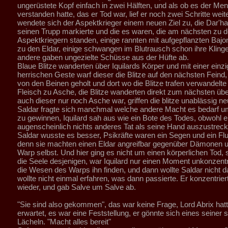
ungerüstete Kopf einfach in zwei Hälften, und als ob es der Men
verstanden hatte, das er Tod war, lief er noch zwei Schritte weite
wendete sich der Aspektkrieger einem neuen Ziel zu, die Dar'ha
seinen Trupp markierte und die es waren, die am nächsten zu 
Aspektkriegern standen, einige rannten mit aufgepflanzten Bajo
zu den Eldar, einige schwangen im Blutrausch schon ihre Kling
andere gaben ungezielte Schüsse aus der Hüfte ab.
Blaue Blitze wanderten über Iquilards Körper und mit einer einz
herrischen Geste warf dieser die Blitze auf den nächsten Feind,
von den Beinen geholt und dort wo die Blitze trafen verwandelte
Fleisch zu Asche, die Blitze wanderten direkt zum nächsten übe
auch dieser nur noch Asche war, griffen die blitze unablässig n
Saldar fragte sich manchmal welche andere Macht es bedarf u
zu gewinnen, Iquilard sah aus wie ein Bote des Todes, obwohl e
augenscheinlich nichts anderes Tat als seine Hand auszustrec
Saldar wusste es besser, Psikräfte waren ein Segen und ein Flu
denn sie machten einen Eldar angreifbar gegenüber Dämonen 
Warp selbst. Und hier ging es nicht um einen körperlichen Tod,
die Seele desjenigen, war Iquilard nur einen Moment unkonzentr
die Wesen des Warps ihn finden, und dann wollte Saldar nicht da
wollte nicht einmal erfahren, was dann passierte. Er konzentrier
wieder, und gab Salve um Salve ab.
"Sie sind also gekommen", das war keine Frage, Lord Abrix hat
erwartet, es war eine Feststellung, er gönnte sich eines seiner 
Lächeln. "Macht alles bereit"