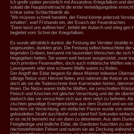
Ich greife später persönlich mit Assandros Kriegsfalken und den
sobald die Hauptstreitmacht die erste Verteidigungslinie erreicht
Ichkar seine Schlachttaktik ab.
"Wir müssen schnell handeln, der Feind könnte jederzeit Verst
erhalten", warf Fi'shando ein, der Exarch der Feuerdrachen.
"Dann lasst uns aufbrechen", befahl der Autarch und stieg gen
begleitet vom Schrei der Kriegsfalken.
Es wurde allmählich dunkel, die Festung der Verräter strahlte i
ungesunden, dunklen grün. Die Festung selbst beleuchtete die v
liegenden Gräben, bemannt mit tausenden Menschen die sich 
hingegeben hatten. Sie waren weit besser ausgerüstet, zwar tr
noch primitive Feuerwaffen, doch auch militärische Waffen wie 
Lasergewehr oder eine schwere Waffe waren zu finden.
Der Angriff der Eldar begann für diese Männer teilweise Überra
silbrige Netze vom Himmel fielen, erst nahmen die Ketzer es nic
doch als sie die Todesschreie ihrer Kameraden hörten, dämmer
ihnen: Die Netze waren tödliche Waffen, sie zerschnitten Rüstu
Fleisch und Knochen mit gleicher Verachtung und die die überle
dadurch das sie versuchten sich aus dem netzt zu befreien. Al
zischten gewaltige Energiestrahlen aus dem Dunkel und wo sie
brachten sie Vernichtung, ein einfacher Panzer wurde von eine
gebündelten Strahl durchbohrt und stand fünf Sekunden einfach st
er es nicht bemerkt nur um dann zu detonieren. Aus dem Dunkel 
Feingliedrige und tödliche Eldar, die Gardisten huschten zu den
nächststehenden Felsen und nutzen sie als Deckung während s