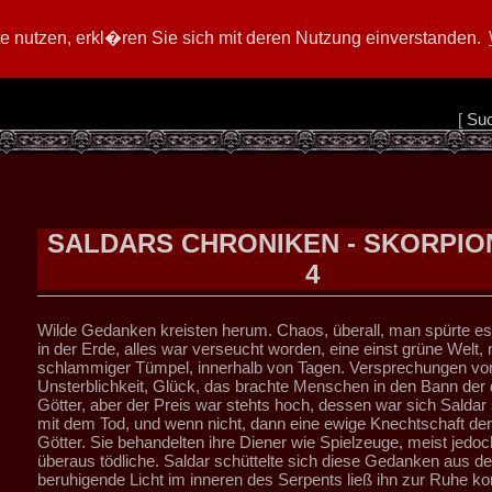
 nutzen, erkl�ren Sie sich mit deren Nutzung einverstanden.
[
Su
SALDARS CHRONIKEN - SKORPION
4
Wilde Gedanken kreisten herum. Chaos, überall, man spürte es, 
in der Erde, alles war verseucht worden, eine einst grüne Welt, 
schlammiger Tümpel, innerhalb von Tagen. Versprechungen vo
Unsterblichkeit, Glück, das brachte Menschen in den Bann der
Götter, aber der Preis war stehts hoch, dessen war sich Saldar 
mit dem Tod, und wenn nicht, dann eine ewige Knechtschaft der 
Götter. Sie behandelten ihre Diener wie Spielzeuge, meist jedo
überaus tödliche. Saldar schüttelte sich diese Gedanken aus d
beruhigende Licht im inneren des Serpents ließ ihn zur Ruhe 