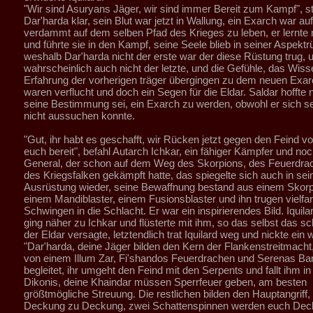
"Wir sind Asuryans Jäger, wir sind immer Bereit zum Kampf", st
Dar'harda klar, sein Blut war jetzt in Wallung, ein Exarch war au
verdammt auf dem selben Pfad des Krieges zu leben, er lernte 
und führte sie in den Kampf, seine Seele blieb in seiner Aspektr
weshalb Dar'harda nicht der erste war der diese Rüstung trug, 
wahrscheinlich auch nicht der letzte, und die Gefühle, das Wiss
Erfahrung der vorherigen träger übergingen zu dem neuen Exar
waren verflucht und doch ein Segen für die Eldar. Saldar hoffte 
seine Bestimmung sei, ein Exarch zu werden, obwohl er sich se
nicht aussuchen konnte.
"Gut, ihr habt es geschafft, wir Rücken jetzt gegen den Feind v
euch bereit", befahl Autarch Ichkar, ein fähiger Kämpfer und noc
General, der schon auf dem Weg des Skorpions, des Feuerdra
des Kriegsfalken gekämpft hatte, das spiegelte sich auch in sei
Ausrüstung wieder, seine Bewaffnung bestand aus einem Skorp
einem Mandiblaster, einem Fusionsblaster und ihn trugen vielfa
Schwingen in die Schlacht. Er war ein inspirierendes Bild. Iquilar
ging näher zu Ichkar und flüsterte mit ihm, so das selbst das s
der Eldar versagte, letztendlich trat Iquilard weg und nickte ein 
"Dar'harda, deine Jäger bilden den Kern der Flankenstreitmacht,
von einem Illum Zar, Fi'shandos Feuerdrachen und Serenas B
begleitet, ihr umgeht den Feind mit den Serpents und fallt ihm i
Dikonis, deine Khaindar müssen Sperrfeuer geben, am besten
größtmögliche Streuung. Die restlichen bilden den Hauptangriff,
Deckung zu Deckung, zwei Schattenspinnen werden euch Dec