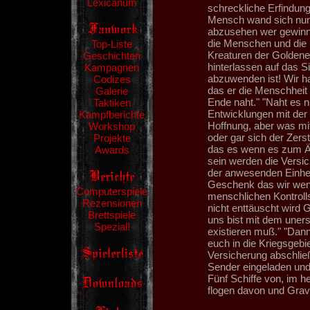
Lexicanum
schreckliche Erfindung
Mensch wand sich nun 
abzusehen wer gewinne
die Menschen und die 
Top-Liste
Kreaturen der Goldene
Geschichten
hinterlassen auf das 
Kampagnen
abzuwenden ist! Wir h
Codizes
das er die Menschheit
Galerie
Ende naht." "Naht es ni
Taktiken
Entwicklungen mit der 
Kampfberichte
Hoffnung, aber was mit
Workshop
oder gar sich der Zers
Projekte
das es wenn es zum 
Awards
sein werden die Versic
der anwesenden Einheit
Geschenk das wir wen
Computerspiele
menschlichen Kontrolls
Rezensionen
nicht enttäuscht wird G
Brettspiele
uns bist mit dem uners
Spezial!
existieren muß." "Dann
euch in die Kriegsgebi
Versicherung abschlie
Sender eingeladen und 
Fünf Schiffe von, im 
flogen davon und Grav