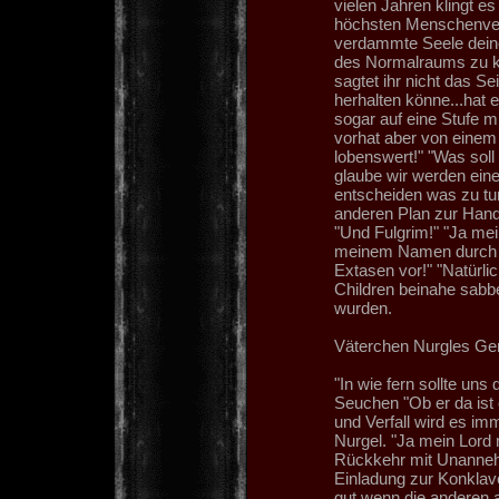
vielen Jahren klingt e
höchsten Menschenvertr
verdammte Seele deines
des Normalraums zu kä
sagtet ihr nicht das Se
herhalten könne...hat e
sogar auf eine Stufe mi
vorhat aber von eine
lobenswert!" "Was soll
glaube wir werden ein
entscheiden was zu tun
anderen Plan zur Hand.
"Und Fulgrim!" "Ja me
meinem Namen durch die
Extasen vor!" "Natürli
Children beinahe sabb
wurden.
Väterchen Nurgles G
"In wie fern sollte uns
Seuchen "Ob er da ist o
und Verfall wird es im
Nurgel. "Ja mein Lord n
Rückkehr mit Unannehm
Einladung zur Konklave n
gut wenn die anderen a