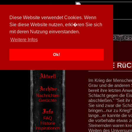
Diese Website verwendet Cookies. Wenn
Sie diese Website nutzen, erkl�ren Sie sich
mit deren Nutzung einverstanden.
[
600026/M3
]
Weitere Infos
Ok!
DIE Rü
Im Krieg der Mensche
Grav und die anderen S
bereit ihre letzten An
Nachrichten
Schlacht gegen die Eis
Gerüchte
abschließen." "Seit ih
Sie sind zwar die Schö
bringen...nur zu Krieg!
lange...er kannte die
FAQ
die vorbehalte etwas z
Historie
Steinernden waren krea
Inspirationen
Weiten des Universum