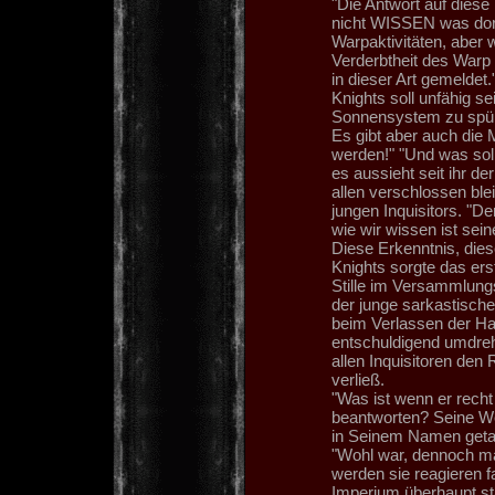
"Die Antwort auf diese 
nicht WISSEN was dort
Warpaktivitäten, aber 
Verderbtheit des Warp s
in dieser Art gemeldet.
Knights soll unfähig s
Sonnensystem zu spüre
Es gibt aber auch die
werden!" "Und was soll
es aussieht seit ihr d
allen verschlossen ble
jungen Inquisitors. "D
wie wir wissen ist sei
Diese Erkenntnis, die
Knights sorgte das ers
Stille im Versammlungs
der junge sarkastische
beim Verlassen der Hal
entschuldigend umdreh
allen Inquisitoren de
verließ.
"Was ist wenn er recht
beantworten? Seine We
in Seinem Namen getan
"Wohl war, dennoch m
werden sie reagieren fa
Imperium überhaupt st