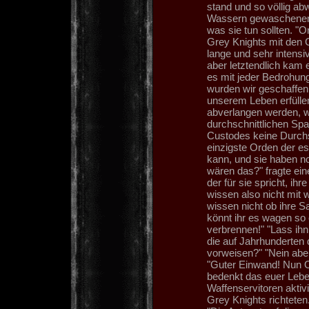
stand und so völlig ab
Wassern gewaschenen 
was sie tun sollten. "
Grey Knights mit den 
lange und sehr intensi
aber letztendlich kam 
es mit jeder Bedrohun
wurden wir geschaffen
unserem Leben erfüllen
abverlangen werden, w
durchschnittlichen Spac
Custodes keine Durchs
einzigste Orden der e
kann, und sie haben no
wären das?" fragte ein
der für sie spricht, ihr
wissen also nicht mit 
wissen nicht ob ihre S
könnt ihr es wagen so 
verbrennen!" "Lass ihn
die auf Jahrhunderten
vorweisen?" "Nein aber
"Guter Einwand! Nun O
bedenkt das euer Lebe
Waffenservitoren aktiv
Grey Knights richteten