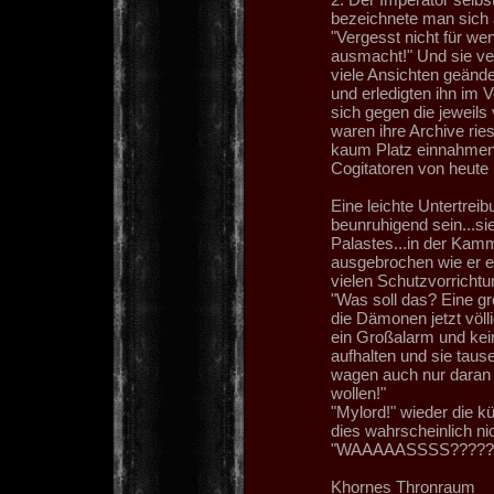
bezeichnete man sich a
"Vergesst nicht für we
ausmacht!" Und sie ve
viele Ansichten geände
und erledigten ihn im
sich gegen die jeweils
waren ihre Archive ri
kaum Platz einnahmen 
Cogitatoren von heute 
Eine leichte Untertrei
beunruhigend sein...si
Palastes...in der Kam
ausgebrochen wie er e
vielen Schutzvorrichtu
"Was soll das? Eine g
die Dämonen jetzt völl
ein Großalarm und kei
aufhalten und sie taus
wagen auch nur daran z
wollen!"
"Mylord!" wieder die k
dies wahrscheinlich ni
"WAAAAASSSS?????
Khornes Thronraum