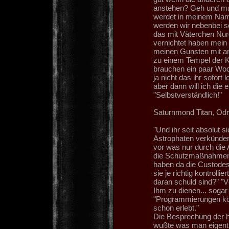
anstehen? Geh und ma
werdet in meinem Namen
werden wir nebenbei s
das mit Väterchen Nurge
vernichtet haben mein 
meinen Gunsten mit an
zu einem Tempel der Kr
brauchen ein paar Woch
ja nicht das ihr sofort
aber dann will ich die
"Selbstverständlich!"
Saturnmond Titan, Odr
"Und ihr seit absolut 
Astrophaten verkünden 
vor was nur durch die 
die Schutzmaßnahmen s
haben da die Custodes!
sie je richtig kontroll
daran schuld sind?" "V
Ihm zu dienen... sogar
"Programmierungen kö
schon erlebt."
Die Besprechung der h
wußte was man eigentli