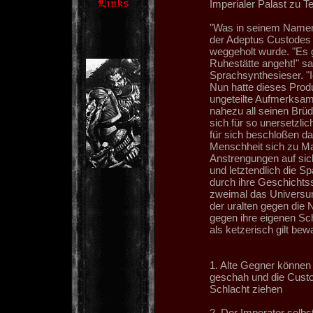
Imperialer Palast zu Te
"Was in seinem Namen 
der Adeptus Custodes 
weggeholt wurde. "Es 
Ruhestätte angeht!" s
Sprachsynthesieser. "Ic
Nun hatte dieses Prod
ungeteilte Aufmerksa
nahezu all seinen Brü
sich für so unersetzli
für sich beschloßen da
Menschheit sich zu Ma
Anstrengungen auf sic
und letztendlich die S
durch ihre Geschichtss
zweimal das Universum
der uralten gegen die
gegen ihre eigenen Sc
als ketzerisch gilt b
1. Alte Gegner können
geschah und die Custod
Schlacht ziehen
2. Der Imperator selbs