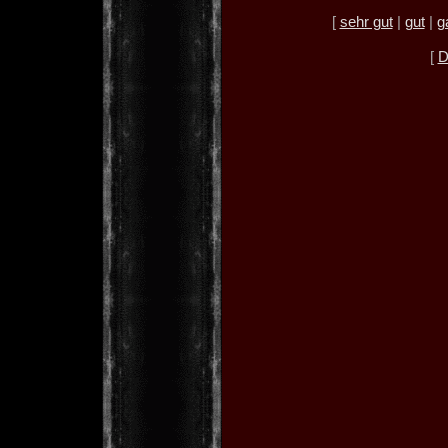
[
sehr gut
|
gut
|
g
[
D