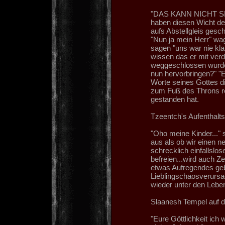
"DAS KANN NICHT SEIN!!
haben diesen Wicht der 
aufs Abstellgleis gesch
"Nun ja mein Herr" wa
sagen "uns war nie kla
wissen das er mit ver
weggeschlossen wurde.
nun hervorbringen?" "E
Worte seines Gottes d
zum Fuß des Throns rol
gestanden hat.
Tzeentch's Aufenthalts
"Oho meine Kinder..." 
aus als ob wir einen n
schrecklich einfallslo
befreien...wird auch Z
etwas Aufregendes geb
Lieblingschaosverursac
wieder unter den Lebe
Slaanesh Tempel auf 
"Eure Göttlichkeit ich