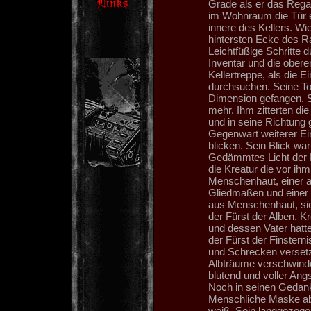
Grade als er das Regal
im Wohnraum die Tür e
innere des Kellers. Wie
hintersten Ecke des R
Leichtfüßige Schritte
Inventar und die oberen
Kellertreppe, als die 
durchsuchen. Seine To
Dimension gefangen. S
mehr. Ihm zitterten die
und in seine Richtung 
Gegenwart weiterer Ein
blicken. Sein Blick war
Gedämmtes Licht der N
die Kreatur die vor ih
Menschenhaut, einer 
Gliedmaßen und einer 
aus Menschenhaut, sie
der Fürst der Alben, 
und dessen Vater hatte
der Fürst der Finstern
und Schrecken versetz
Albträume verschwinde
blutend und voller Ang
Noch in seinen Gedank
Menschliche Maske ab 
weiß. Sein langgezogen