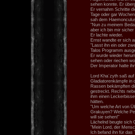
sehen konnte. Er übe
Er vernahm Schritte di
Tage oder gar Wochen 
sah dem Haemonculus n
"Nun zu meinem Bedaue
aber ich bin mir siche
Er lachte wieder.
Ernst wandte er sich a
"Lasst ihn ein oder z
Talos Programm ausge
Er wurde wieder herum
sehen oder riechen wo
Der Imperator hatte ihn
Lord Kha´zyth saß auf
Gladiatorenkämpfe in d
Rassen bekämpften di
gestreckt. Rechts neb
ihm einen Leckerbisse
hätten.
"Um welche Art von Üb
Grakuyen? Welche Perve
will sie sehen!"
Lächelnd beugte sich 
"Mein Lord, der Mensch
Ich befand ihn für das