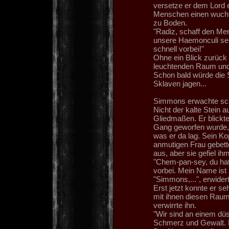
versetze er dem Lord 
Menschen einen wucht
zu Boden.
"Radiz, schaff den Me
unsere Haemonculi sei
schnell vorbei!"
Ohne ein Blick zurück
leuchtenden Raum und 
Schon bald würde die S
Sklaven jagen...
Simmons erwachte sch
Nicht der kalte Stein 
Gliedmaßen. Er blickt
Gang geworfen wurde, w
was er da lag. Sein K
anmutigen Frau gebett
aus, aber sie gefiel ihm
"Chem-pan-sey, du hatt
vorbei. Mein Name ist
"Simmons,...", erwider
Erst jetzt konnte er 
mit ihnen diesen Raum t
verwirrte ihn.
"Wir sind an einem düst
Schmerz und Gewalt. 