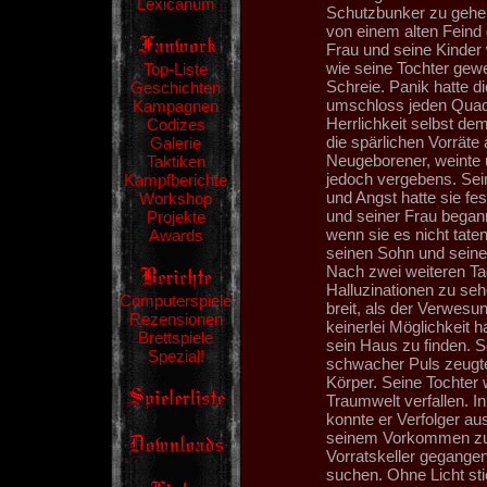
Lexicanum
Schutzbunker zu gehen
von einem alten Feind
Frau und seine Kinder
wie seine Tochter gew
Top-Liste
Schreie. Panik hatte di
Geschichten
umschloss jeden Quadr
Kampagnen
Herrlichkeit selbst de
Codizes
die spärlichen Vorräte
Galerie
Neugeborener, weinte u
Taktiken
jedoch vergebens. Sei
Kampfberichte
und Angst hatte sie f
Workshop
und seiner Frau begann
Projekte
wenn sie es nicht taten
Awards
seinen Sohn und seine
Nach zwei weiteren Ta
Halluzinationen zu se
Computerspiele
breit, als der Verwes
Rezensionen
keinerlei Möglichkeit 
Brettspiele
sein Haus zu finden. S
Spezial!
schwacher Puls zeugte
Körper. Seine Tochter
Traumwelt verfallen. I
konnte er Verfolger au
seinem Vorkommen zu hi
Vorratskeller gegangen
suchen. Ohne Licht sti