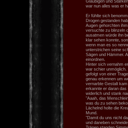
Gläubigen und Starken
war nun alles was er ha
Er fühlte sich benomme
Drogen gestanden haben
Augen gehorchten ihm n
versuchte zu blinzeln 
ausatmen würde ihn be
klar sehen konnte, son
wenn man es so nennen
unterstrichen seine s
Sägen und Hämmer. Au
einordnen.
Hinter sich vernahm er
war schier unmöglich. 
gefolgt von einer Trage
genau erkennen um wen
vernarbte Gestalt kam 
erkannte er daran das 
widerlich und stank na
"Aaah, das Menschlein
was du zu sehen bek
Lächelnd holte die Kre
Mund.
"Damit du uns nicht da
und daneben schneiden.
Tränen standen Simmon