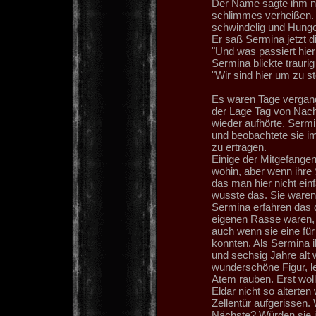
Der Name sagte ihm nic
schlimmes verheißen. 
schwindelig und Hunger
Er saß Sermina jetzt d
"Und was passiert hier
Sermina blickte traurig
"Wir sind hier um zu s
Es waren Tage vergang
der Lage Tag von Nach
wieder aufhörte. Sermi
und beobachtete sie im
zu ertragen.
Einige der Mitgefange
wohin, aber wenn ihre
das man hier nicht ein
wusste das. Sie waren 
Sermina erfahren das d
eigenen Rasse waren, v
auch wenn sie eine fü
konnten. Als Sermina i
und sechsig Jahre alt w
wunderschöne Figur, l
Atem rauben. Erst woll
Eldar nicht so altert
Zellentür aufgerissen. 
Nächste? Würden sie ih