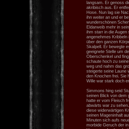
langsam. Er genoss di
akribisch aus. Er entf
Hose. Nun lag sie Na
ihn weiter an und er be
wunderschönen Schenke
Eldarweib mehr in sei
ihm starr in die Augen
angenehmes Kribbeln i
über den ganzen Körper
Skalpell. Er bewegte 
geeignete Stelle um de
Oberschenkel und fing
schaute hoch zu seinem
weg und nahm das gro
steigerte seine Laune w
den Knochen frei. Sie h
Wille war stark doch e
Simmons hing seid St
seinen Blick von dem 
hatte er vom Fleisch f
abwärts war zu sehen
diese widerwärtigen Kr
seinen Mageninhalt aus
Minuten sich aufs neu
morbide Geruch der in 