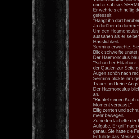
und er sah sie. SERM
Er wehrte sich heftig d
gefesselt.
"Hängt ihn dort herüber
Ja darüber du dummes
Um den Heamonculus wa
aussahen als er selber
Hässlichkeit.
Sermina erwachte. Sie
Blick schweifte unstet 
Der Haemonculus bäugt
"Schau her Eldarhure.
der Qualen zur Seite ges
Augen schön nach recht
Sermina blickte ihm ge
Trauer und keine Angs
Der Haemonculus blickt
an.
"Richtet seinen Kopf n
Moment verpasst."
Eilig zerrten und schr
mehr bewegen.
Zufrieden lächelte de
Aufgabe. Er griff nac
genau. Sie hatte die F
Er führte das Messer 