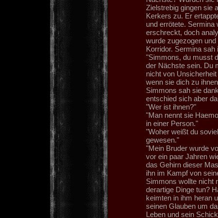
Zielstrebig gingen sie
Kerkers zu. Er ertappt
und errötete. Sermina 
erschreckt, doch analys
wurde zugezogen und d
Korridor. Sermina sah 
"Simmons, du musst di
der Nächste sein. Du m
nicht von Unsicherhei
wenn sie dich zu ihnen
Simmons sah sie dankba
entschied sich aber da
"Wer ist ihnen?"
"Man nennt sie Haemon
in einer Person."
"Woher weißt du soviel
gewesen."
"Mein Bruder wurde vor
vor ein paar Jahren w
das Gehirn dieser Masc
ihn im Kampf von seine
Simmons wollte nicht 
derartige Dinge tun? Ha
keimten in ihm heran u
seinen Glauben um das
Leben und sein Schicks