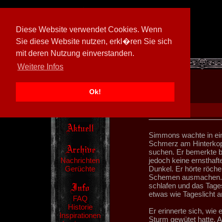
Diese Website verwendet Cookies. Wenn
Sie diese Website nutzen, erkl�ren Sie sich
mit deren Nutzung einverstanden.
[
597026/M3
]
Weitere Infos
Ok!
Simmons wachte in ei
Schmerz am Hinterkopf 
suchen. Er bemerkte b
Nachrichten
jedoch keine ernsthafte
Gerüchte
Dunkel. Er hörte röche
Schemen ausmachen. Er
schlafen und das Tages
etwas wie Tageslicht a
FAQ
Historie
Er erinnerte sich, wie e
Inspirationen
Sturm gewütet hatte. A