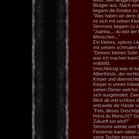
Blutgier aus. Nach ei
begann die Kreatur zu
"Was haben wir denn d
es sich mit seinen Kle
Simmons begann zu st
"Jaahha,... du bist der
Menschen..."
Ein kleines, spitzes L
mit seinem schmalen F
"Deinem kleinen Sohn s
was ich machen kann?
entblößt.
Unschlüssig was er tun 
Albenfürsts, der rech
Körper und überreicht
Körper in seinen Hände
seinen Diener welcher 
sich ausgebreitet. Zwe
Blick ab und schloss d
entzweite die Hände vo
"Fein, dieses Geschöpf
Hörst du Mensch!? Sie g
Zukunft tun wird?"
Simmons weinte und fle
Finsternis kam näher 
seine Tochter erwarte