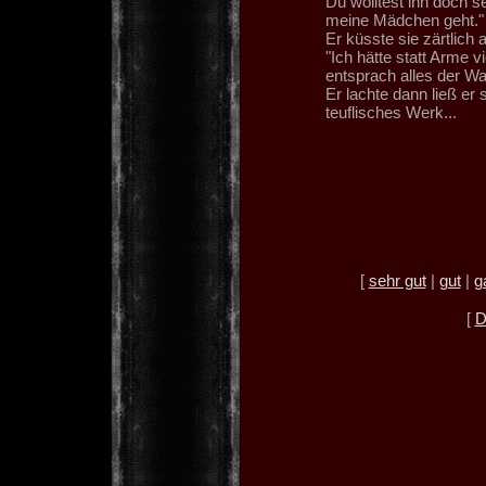
Du wolltest ihn doch 
meine Mädchen geht."
Er küsste sie zärtlich
"Ich hätte statt Arme 
entsprach alles der Wa
Er lachte dann ließ er 
teuflisches Werk...
[
sehr gut
|
gut
|
g
[
D