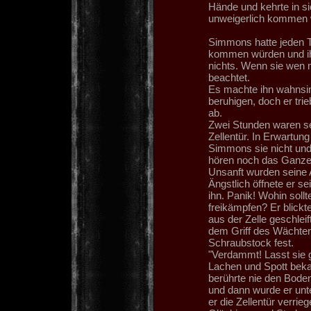
Hände und kehrte in si
unweigerlich kommen 
Simmons hatte jeden T
kommen würden und ih
nichts. Wenn sie wen 
beachtet.
Es machte ihn wahnsin
beruhigen, doch er tri
ab.
Zwei Stunden waren sei
Zellentür. In Erwartun
Simmons sie nicht und
hören noch das Ganze
Unsanft wurden seine 
Ängstlich öffnete er s
ihn. Panik! Wohin sollt
freikämpfen? Er blick
aus der Zelle geschleif
dem Griff des Wächters
Schraubstock fest.
"Verdammt! Lasst sie g
Lachen und Spott beka
berührte nie den Bode
und dann wurde er unt
er die Zellentür verrie