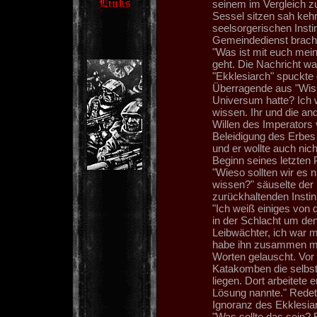
seinem im Vergleich z
Sessel sitzen sah kehrt
seelsorgerischen Insti
Gemeindedienst brach 
"Was ist mit euch mei
geht. Die Nachricht war
"Ekklesiarch" spuckte
Überragende aus "Wisst
Universum hatte? Ich w
wissen. Ihr und die a
Willen des Imperators 
Beleidigung des Erbes 
und er wollte auch ni
Beginn seines letzten 
"Wieso sollten wir es 
wissen?" säuselte der E
zurückhaltenden Instin
"Ich weiß einiges von 
in der Schlacht um den
Leibwächter, ich war m
habe ihn zusammen mit
Worten gelauscht. Vor 
Katakomben die selbs
liegen. Dort arbeitete 
Lösung nannte." Redet
Ignoranz des Ekklesia
"Was sollte das sein? E