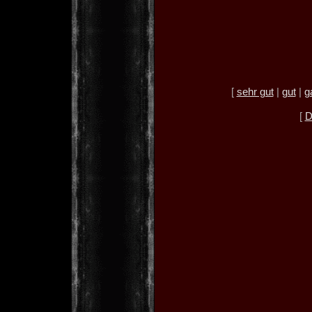
[
sehr gut
|
gut
|
g
[
D