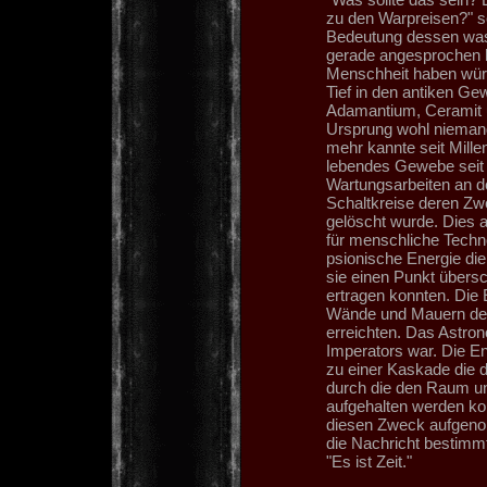
zu den Warpreisen?" sc
Bedeutung dessen was 
gerade angesprochen h
Menschheit haben wür
Tief in den antiken Ge
Adamantium, Ceramit u
Ursprung wohl niemand,
mehr kannte seit Mille
lebendes Gewebe seit l
Wartungsarbeiten an de
Schaltkreise deren Z
gelöscht wurde. Dies al
für menschliche Techn
psionische Energie di
sie einen Punkt übersc
ertragen konnten. Die 
Wände und Mauern des 
erreichten. Das Astro
Imperators war. Die En
zu einer Kaskade die d
durch die den Raum un
aufgehalten werden kon
diesen Zweck aufgenom
die Nachricht bestimm
"Es ist Zeit."