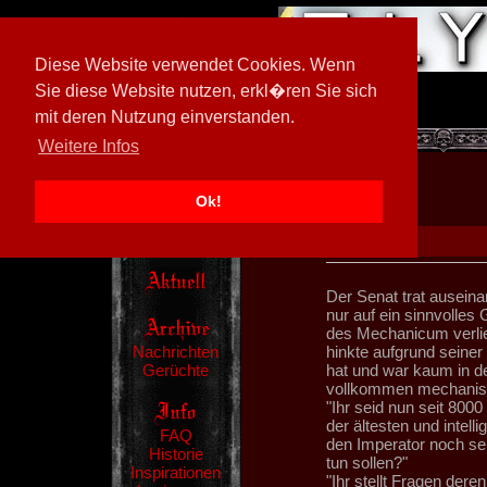
Diese Website verwendet Cookies. Wenn
Sie diese Website nutzen, erkl�ren Sie sich
mit deren Nutzung einverstanden.
[
602026/M3
]
Weitere Infos
Ok!
Der Senat trat ausein
nur auf ein sinnvolles 
des Mechanicum verlie
Nachrichten
hinkte aufgrund seiner
Gerüchte
hat und war kaum in de
vollkommen mechanisc
"Ihr seid nun seit 8000
der ältesten und intel
FAQ
den Imperator noch sel
Historie
tun sollen?"
Inspirationen
"Ihr stellt Fragen dere