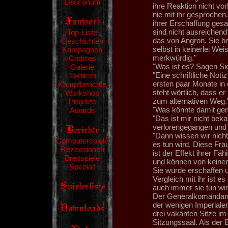
Lexicanum
ihre Reaktion nicht v
nie mit ihr gesprochen
ihrer Erschaffung gesa
sind nicht ausreichend 
Top-Liste
das von Angron. Sie b
Geschichten
selbst in keinerlei Weis
Kampagnen
merkwürdig."
Codizes
"Was ist es? Sagen Sie
Galerie
"Eine schriftliche Not
Taktiken
ersten paar Monate in 
Kampfberichte
steht wörtlich, dass er
Workshop
zum alternativen Weg.
Projekte
"Was könnte damit gem
Awards
"Das ist mir nicht bek
verlorengegangen und i
"Dann wissen wir nicht
Computerspiele
es tun wird. Diese Fr
Rezensionen
ist der Effekt ihrer Fä
Brettspiele
und können von keiner
Spezial!
Sie wurde erschaffen 
Vergleich mit ihr ist 
auch immer sie tun wird
Der Generalkomandant
der wenigen Imperialen
drei vakanten Sitze im
Sitzungssaal. Als der