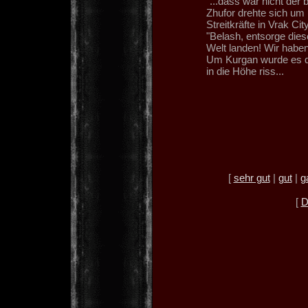
"...dass war nicht der 
Zhufor drehte sich um
Streitkräfte in Vrak City
"Belash, entsorge dies
Welt landen! Wir habe
Um Kurgan wurde es du
in die Höhe riss...
[
sehr gut
|
gut
|
g
[
D