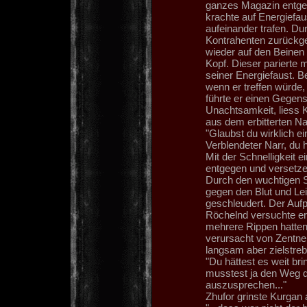
ganzes Magazin entgeg
krachte auf Energiefau
aufeinander trafen. D
Kontrahenten zurückges
wieder auf den Beinen
Kopf. Dieser parierte 
seiner Energiefaust. 
wenn er treffen würde,
führte er einen Gegen
Unachtsamkeit, liess K
aus dem erbitterten N
"Glaubst du wirklich 
Verblendeter Narr, du h
Mit der Schnelligkeit
entgegen und versetze
Durch den wuchtigen 
gegen den Blut und Le
geschleudert. Der Aufp
Röchelnd versuchte er
mehrere Rippen hatten
verursacht von Zentne
langsam aber zielstreb
"Du hättest es weit br
musstest ja den Weg d
auszusprechen..."
Zhufor grinste Kurgan 