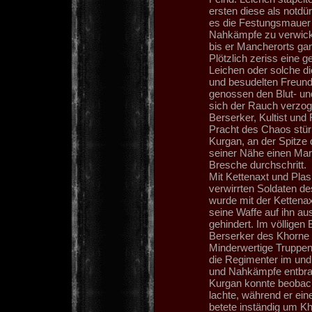
ersten diese als notdü
es die Festungsmauer z
Nahkämpfe zu verwicke
bis er Mancherorts ga
Plötzlich zeriss eine g
Leichen oder solche di
und besudelten Freund
genossen den Blut- un
sich der Rauch verzog
Berserker, Kultist un
Pracht des Chaos stür
Kurgan, an der Spitze 
seiner Nähe einen Mark
Bresche durchschritt.
Mit Kettenaxt und Plas
verwirrten Soldaten d
wurde mit der Kettenaxt
seine Waffe auf ihn au
gehindert. Im völligen
Berserker des Khorne 
Minderwertige Truppen
die Regimenter im un
und Nahkämpfe entbra
Kurgan konnte beobach
lachte, während er e
betete inständig um K