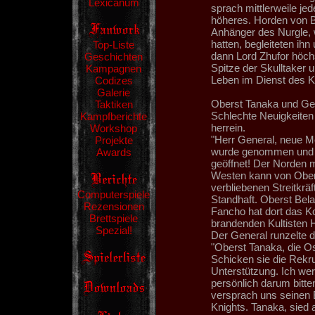
Lexicanum
sprach mittlerweile jede
höheres. Horden von Bl
Anhänger des Nurgle, 
hatten, begleiteten ih
Top-Liste
dann Lord Zhufor höchs
Geschichten
Spitze der Skulltaker
Kampagnen
Leben im Dienst des Kri
Codizes
Galerie
Oberst Tanaka und Gene
Taktiken
Schlechte Neuigkeiten
Kampfberichte
herrein.
Workshop
"Herr General, neue Me
Projekte
wurde genommen und ha
Awards
geöffnet! Der Norden 
Westen kann von Obers
verbliebenen Streitkräf
Computerspiele
Standhaft. Oberst Bela
Rezensionen
Fancho hat dort das 
Brettspiele
brandenden Kultisten 
Spezial!
Der General runzelte d
"Oberst Tanaka, die Ost
Schicken sie die Rekr
Unterstützung. Ich wer
persönlich darum bitte
versprach uns seinen B
Knights. Tanaka, sied 