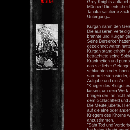
Grey Knights auftauche
Männer! Die entscheid
Tanaka salutierte zacki
Untergang...
Kurgan nahm den Geruc
Die äusseren Verteidi
brannte und Kurgan gen
Seine Berserker hatten
gezeichnet waren hatt
Kurgan stand erhöht, w
betrachtete seine Sold
Krankheiten und pumpte
das sie lieber Gefang
schlachten oder ihnen
sammele sich wieder, d
Aufgabe und ein Ziel.
"Krieger des Blutgotte
lassen, um sein Werk 
bringen der Ihn nicht a
dem Schlachtfeld und a
Die Meute jubelte. Hier
auf die eine oder and
Kriegern des Khorne w
anzustimmen.
"Säht Tod und Verderb
hat keine Macht mehr!