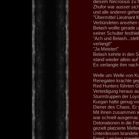
diesem Necrosius zu t
Zhufor war ausser sich
und alle anderen gehor
"Übermittel Lieutnant 
Verbündeten ansehen so
Belash wollte gerade 
seiner Schulter festhiel
"Ach und Belash...stel
verlangt!"
"Ja Meister!"
Belash kehrte in den 
stand wieder allein auf
Es verlangte ihm nach 
Welle um Welle von Ku
Renegaten krachte geg
Red Hunters führten Ge
Verteidigung heraus a
Sturmtruppen der Loyal
Kurgan hatte genug von
Diener des Chaos. Er 
Mit ihnen zusammen wü
war schnell ausgemacht
Detonationen in die F
gezielt platzierte Melt
Unterdessen brandete
Feind. Leichen stapelt