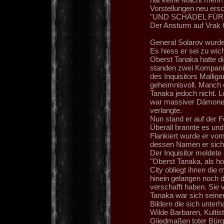
Vorstellungen neu e
"UND SCHÄDEL FÜR S
Der Ansturm auf Vrak C
General Solarov wurde
Es hiess er sei zu wich
Oberst Tanaka hatte die
standen zwei Kompanie
des Inquisitors Mallig
geheimnisvoll. Manch e
Tanaka jedoch nicht. L
war massiver Dämonenb
verlangte.
Nun stand er auf der 
Überall brannte es un
Flankiert wurde er vom
dessen Namen er sich 
Der Inquisitor meldete
"Oberst Tanaka, als ho
City obliegt ihnen die
hinein gelangen noch da
verschafft haben. Sie v
Tanaka war sich seine
Bildern die sich unter
Wilde Barbaren, Kultis
Gliedmaßen toter Bürg