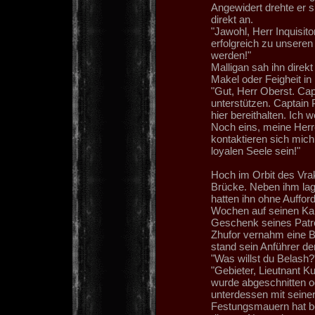
Angewidert drehte er 
direkt an.
"Jawohl, Herr Inquisito
erfolgreich zu unseren
werden!"
Malligan sah ihn direk
Makel oder Feigheit in
"Gut, Herr Oberst. Cap
unterstützen. Captain 
hier bereithalten. Ich
Noch eins, meine Herr
kontaktieren sich mich
loyalen Seele sein!"
Hoch im Orbit des Vr
Brücke. Neben ihm lag
hatten ihn ohne Auffo
Wochen auf seinen Kam
Geschenk seines Patron
Zhufor vernahm eine B
stand sein Anführer de
"Was willst du Belash?
"Gebieter, Lieutnant K
wurde abgeschnitten od
unterdessen mit seine
Festungsmauern hat ber