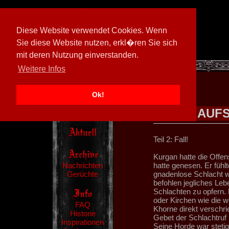
Diese Website verwendet Cookies. Wenn
Sie diese Website nutzen, erkl�ren Sie sich
mit deren Nutzung einverstanden.
[
597026/M3
]
Weitere Infos
Ok!
AUFS
Teil 2: Fall!
Kurgan hatte die Offen
Nachrichten
hatte genesen. Er fühlt
Gerüchte
gnadenlose Schlacht w
befohlen jegliches L
Schlachten zu opfern.
oder Kirchen wie die w
FAQ
Khorne direkt verschri
Historie
Gebet der Schlachtruf 
Inspirationen
Seine Horde war stetig