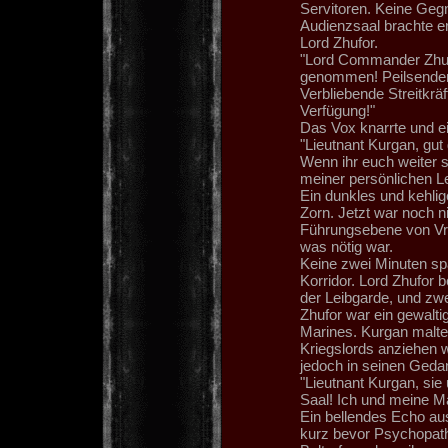
Servitoren. Keine Gegn
Audienzsaal brachte er
Lord Zhufor.
"Lord Commander Zhufo
genommen! Peilsender 
Verbliebende Streitkrä
Verfügung!"
Das Vox knarrte und e
"Lieutnant Kurgan, gut
Wenn ihr euch weiter so
meiner persönlichen Lei
Ein dunkles und kehli
Zorn. Jetzt war noch ni
Führungsebene von Vra
was nötig war.
Keine zwei Minuten spät
Korridor. Lord Zhufor 
der Leibgarde, und zwe
Zhufor war ein gewalt
Marines. Kurgan malte 
Kriegslords anziehen 
jedoch in seinen Geda
"Lieutnant Kurgan, sie
Saal! Ich und meine Mä
Ein bellendes Echo au
kurz bevor Psychopath