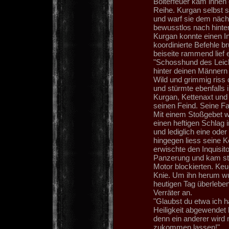
Bolterfeuer kam ihnen 
Reihe. Kurgan selbst 
und warf sie dem nächs
bewusstlos nach hinten
Kurgan konnte einen I
koordinierte Befehle br
beiseite rammend lief e
"Schosshund des Leiche
hinter deinen Männern
Wild und grimmig riss
und stürmte ebenfalls 
Kurgan, Kettenaxt und
seinen Feind. Seine Fa
Mit einem Stoßgebet wa
einen heftigen Schlag 
und lediglich eine ode
hingegen liess seine 
erwischte den Inquisito
Panzerung und kam st
Motor blockierten. Keuc
Knie. Um ihn herum wu
heutigen Tag überleben
Verräter an.
"Glaubst du etwa ich h
Heiligkeit abgewendet
denn ein anderer wird 
zukommen lassen!"