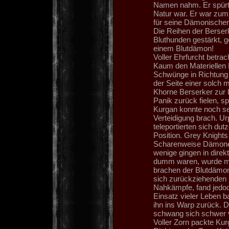
Namen nahm. Er spürte
Natur war. Er war zum
für seine Dämonischen
Die Reihen der Berser
Bluthunden gestärkt, 
einem Blutdämon!
Voller Ehrfurcht betra
Kaum den Materiellen R
Schwünge in Richtung d
der Seite einer solch 
Khorne Berserker zur 
Panik zurück fielen, s
Kurgan konnte noch seh
Verteidigung brach. U
teleportierten sich du
Position. Grey Knights
Scharenweise Dämonen
wenige gingen in direk
dumm waren, wurde mit
brachen der Blutdämon
sich zurückziehenden 
Nahkämpfe, fand jedoc
Einsatz vieler Leben 
ihn ins Warp zurück. 
schwang sich schwer ve
Voller Zorn packte Ku