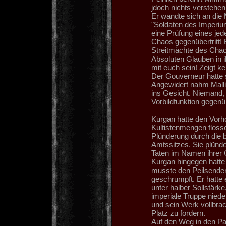
jdoch nichts verstehen
Er wandte sich an die
"Soldaten des Imperiu
eine Prüfung eines jed
Chaos gegenübertritt!
Streitmächte des Chaos
Absoluten Glauben in i
mit euch sein! Zeigt k
Der Gouverneur hatte s
Angewidert nahm Mallig
ins Gesicht. Niemand, 
Vorbildfunktion gegen
Kurgan hatte den Vorh
Kultistenmengen floss
Plünderung durch die
Amtssitzes. Sie plünd
Taten im Namen ihrer G
Kurgan hingegen hatte 
musste den Peilsender
geschrumpft. Er hatte
unter halber Sollstärk
imperiale Truppe nied
und sein Werk vollbrac
Platz zu fordern.
Auf den Weg in den Pa