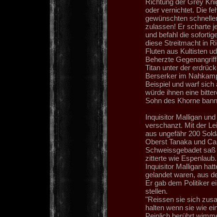
Richtung der Grey Kn
oder vernichtet. Die 
gewünschten schnellen
zulassen! Er scharte 
und befahl die soforti
diese Streitmacht in 
Fluten aus Kultisten u
Beherzte Gegenangriff
Titan unter der erdrüc
Berserker im Nahkampf
Beispiel und warf sich
würde ihnen eine bitter
Sohn des Khorne bann
Inquisitor Malligan u
verschanzt. Mit der Le
aus ungefähr 200 Sold
Oberst Tanaka und Cap
Schweissgebadet saß 
zitterte wie Espenlaub.
Inquisitor Malligan ha
gelandet waren, aus d
Er gab dem Politiker e
stellen.
"Reissen sie sich zus
halten wenn sie wie ei
Peinlich berührt wimm