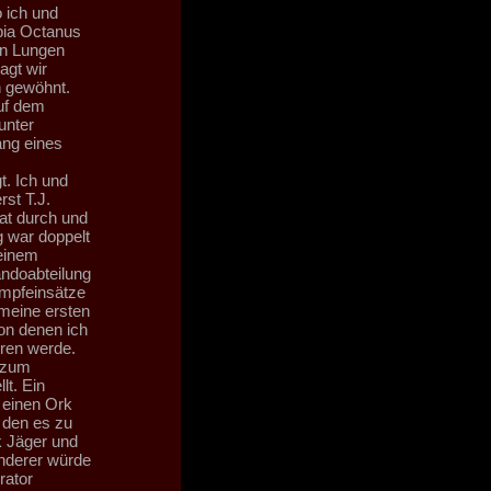
 ich und
pia Octanus
en Lungen
agt wir
n gewöhnt.
uf dem
unter
ang eines
t. Ich und
st T.J.
at durch und
 war doppelt
 einem
ndoabteilung
ampfeinsätze
meine ersten
on denen ich
ören werde.
e zum
lt. Ein
 einen Ork
 den es zu
k Jäger und
nderer würde
rator