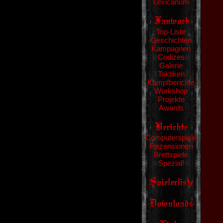
Lexicanum
Top-Liste
Geschichten
Kampagnen
Codizes
Galerie
Taktiken
Kampfberichte
Workshop
Projekte
Awards
Computerspiele
Rezensionen
Brettspiele
Spezial!