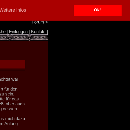
Portal
<
Weitere Infos
Ok!
Info/Impressum
<
Team
<
Forum
<
che
|
Einloggen
|
Kontakt
]
achtet war
rt für den
zu sein.
tte für das
eß, aber auch
ng dessen
as mich dazu
im Anfang