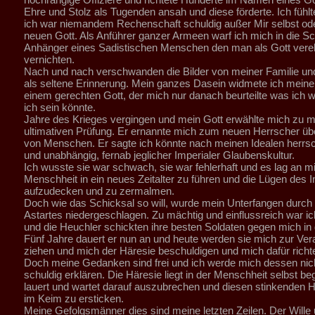
Ehre und Stolz als Tugenden ansah und diese förderte. Ich fühlte
ich war niemandem Rechenschaft schuldig außer Mir selbst o
neuen Gott. Als Anführer ganzer Armeen warf ich mich in die Sc
Anhänger eines Sadistischen Menschen den man als Gott vere
vernichten.
Nach und nach verschwanden die Bilder von meiner Familie un
als seltene Erinnerung. Mein ganzes Dasein widmete ich meine
einem gerechten Gott, der mich nur danach beurteilte was ich 
ich sein könnte.
Jahre des Krieges vergingen und mein Gott erwählte mich zu m
ultimativen Prüfung. Er ernannte mich zum neuen Herrscher übe
von Menschen. Er sagte ich könnte nach meinen Idealen herrs
und unabhängig, fernab jeglicher Imperialer Glaubenskultur.
Ich wusste sie war schwach, sie war fehlerhaft und es lag an mi
Menschheit in ein neues Zeitalter zu führen und die Lügen des
aufzudecken und zu zermalmen.
Doch wie das Schicksal so will, wurde mein Unterfangen durch
Astartes niedergeschlagen. Zu mächtig und einflussreich war i
und die Heuchler schickten ihre besten Soldaten gegen mich in 
Fünf Jahre dauert er nun an und heute werden sie mich zur Ver
ziehen und mich der Häresie beschuldigen und mich dafür richt
Doch meine Gedanken sind frei und ich werde mich dessen nich
schuldig erklären. Die Häresie liegt in der Menschheit selbst be
lauert und wartet darauf auszubrechen und diesen stinkenden 
im Keim zu ersticken.
Meine Gefolgsmänner dies sind meine letzten Zeilen. Der Wille