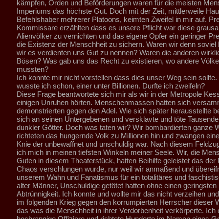
kämpfen, Orden und Beförderungen waren für die meisten Me
Imperiums das höchste Gut. Doch mit der Zeit, mittlerweile H
Befehlshaber mehrerer Platoons, keimten Zweifel in mir auf. Pr
Kommissare erzählten dass es unsere Pflicht war diese graus
Alienvölker zu vernichten und das eigene Opfer ein geringer Pre
die Existenz der Menschheit zu sichern. Waren wir denn soviel
wir es verdienten uns Gut zu nennen? Waren die anderen wirkli
Bösen? Was gab uns das Recht zu existieren, wo andere Völke
mussten?
Ich konnte mir nicht vorstellen dass dies unser Weg sein sollte
wusste ich schon, einer unter Billionen. Durfte ich zweifeln?
Diese Frage beantwortete sich mir als wir in der Metropole Kess
einigen Unruhen hörten. Menschenmassen hatten sich versam
demonstrierten gegen den Adel. Wie sich später herausstellte be
sich an seinen Untergebenen und versklavte und töte Tausen
dunkler Götter. Doch was taten wir? Wir bombardierten ganze 
richteten das hungernde Volk zu Millionen hin und zwangen eine
Knie der unbewaffnet und unschuldig war. Nach diesem Feldzu
ich mich in meinen tiefsten Winkeln meiner Seele. Wir, die Mens
Guten in diesem Theaterstück, hatten Beihilfe geleistet das der
Chaos verschlungen wurde, nur weil wir anmaßend und übereifri
unserem Wahn und Fanatismus für ein totalitäres und faschist
alter Männer, Unschuldige getötet hatten ohne einen geringsten
Abtrünnigkeit. Ich konnte und wollte mir das nicht verzeihen u
im folgenden Krieg gegen den korrumpierten Herrscher dieser 
das was die Menschheit in ihrer Verdorbenheit verkörperte. Ich
hochrangige Offiziere und richtete Hunderte im Namen eines Go