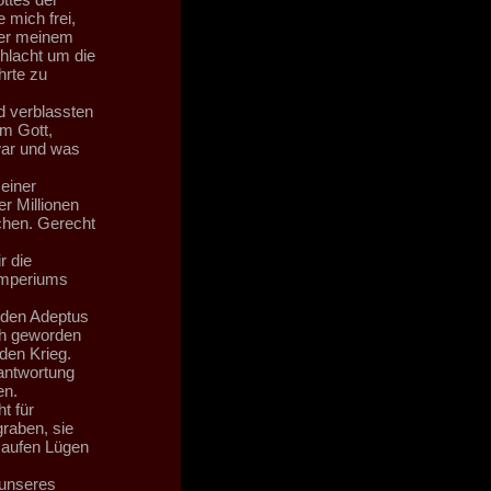
 mich frei,
der meinem
hlacht um die
hrte zu
d verblassten
m Gott,
war und was
einer
r Millionen
chen. Gerecht
r die
 Imperiums
 den Adeptus
ch geworden
den Krieg.
antwortung
en.
t für
graben, sie
Haufen Lügen
 unseres