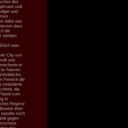
nschen des
auptmann und
ediger und
amen
is dafür war
 besser dass
ch die
r sterben
. Doch was
ler City von
melt und
reicherte er
de im Namen
Wohnblöcke,
n Feind in die
g veränderte
chheit, die
 Planet vom
g in
isches Regime
 Beweis ihrer
nd wandte mich
Welt gegen
 erschoss
ttes der