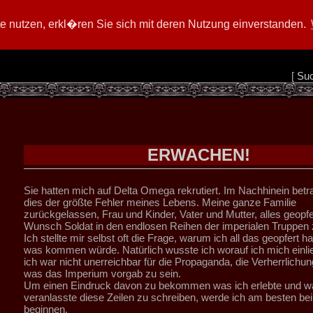
 nutzen, erkl�ren Sie sich mit deren Nutzung einverstanden.
[
Su
ERWACHEN!
Sie hatten mich auf Delta Omega rekrutiert. Im Nachhinein betr
dies der größte Fehler meines Lebens. Meine ganze Familie
zurückgelassen, Frau und Kinder, Vater und Mutter, alles geopfe
Wunsch Soldat in den endlosen Reihen der imperialen Truppen 
Ich stellte mir selbst oft die Frage, warum ich all das geopfert ha
was kommen würde. Natürlich wusste ich worauf ich mich einli
ich war nicht unerreichbar für die Propaganda, die Verherrlichu
was das Imperium vorgab zu sein.
Um einen Eindruck davon zu bekommen was ich erlebte und w
veranlasste diese Zeilen zu schreiben, werde ich am besten be
beginnen.