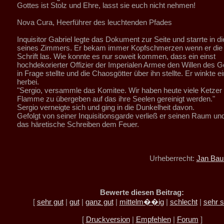
Gottes ist Stolz und Ehre, lasst sie euch nicht nehmen!
Nova Cura, Heerführer des leuchtenden Pfades
Inquisitor Gabriel legte das Dokument zur Seite und starrte in d
seines Zimmers. Er bekam immer Kopfschmerzen wenn er die 
Schrift las. Wie konnte es nur soweit kommen, dass ein einst
hochdekorierter Offizier der Imperialen Armee den Willen des G
in Frage stellte und die Chaosgötter über ihn stellte. Er winkte e
herbei.
"Sergio, versammle das Komitee. Wir haben heute viele Ketzer d
Flamme zu übergeben auf das ihre Seelen gereinigt werden."
Sergio verneigte sich und ging in die Dunkelheit davon.
Gefolgt von seiner Inquisitionsgarde verließ er seinen Raum un
das häretische Schreiben dem Feuer.
Urheberrecht:
Jan Bau
Bewerte diesen Beitrag:
[
sehr gut
|
gut
|
ganz gut
|
mittelm��ig
|
schlecht
|
sehr s
[
Druckversion
|
Empfehlen
|
Forum
]