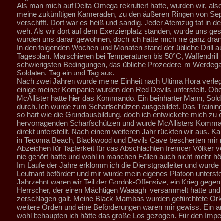
Als man mich auf Delta Omega rekrutiert hatte, wurden wir, also
meine zukünftigen Kameraden, zu den äußeren Ringen von Se
verschifft. Dort war es heiß und sandig. Jeder Atemzug tat in d
weh. Als wir dort auf dem Exerzierplatz standen, wurde uns ges
würden uns daran gewöhnen, doch ich hatte mich nie ganz dra
In den folgenden Wochen und Monaten stand der übliche Drill a
Tagesplan. Marschieren bei Temperaturen bis 50°C, Waffendrill 
schwierigsten Bedingungen, das übliche Prozedere im Werdeg
Soldaten. Tag ein und Tag aus.
Nach zwei Jahren wurde meine Einheit nach Ultima Hora verleg
einige meiner Kompanie wurden den Red Devils unterstellt. Ober
McAllister hatte hier das Kommando. Ein beinharter Mann, Sold
durch. Ich wurde zum Scharfschützen ausgebildet. Das Training
so hart wie die Grundausbildung, doch ich entwickelte mich zu
hervorragenden Scharfschützen und wurde McAllisters Komma
direkt unterstellt. Nach einem weiteren Jahr rückten wir aus. K
in Tecoma Beach, Blackwood und Devils Cave bescherten mir 
Abzeichen für Tapferkeit für das Abschlachten fremder Völker v
nie gehört hatte und wohl in manchen Fällen auch nicht mehr h
Im Laufe der Jahre erklomm ich die Dienstgradleiter und wurd
Leutnant befördert und mir wurde mein eigenes Platoon unterstel
Jahrzehnt waren wir Teil der Gordok-Offensive, ein Krieg gegen
Herrscher, der einen Mächtigen Waaagh! versammelt hatte und
zerschlagen galt. Meine Black Mambas wurden gefürchtete Or
weitere Orden und eine Beförderungen waren mir gewiss. Ein a
wohl behaupten ich hätte das große Los gezogen. Für den Impe