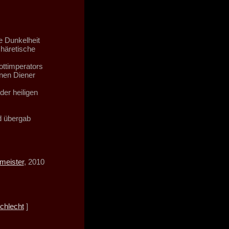
ie Dunkelheit
häretische
ottimperators
inen Diener
er heiligen
d übergab
meister
, 2010
chlecht
]