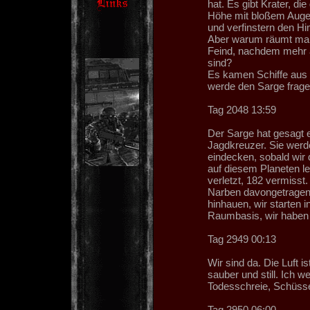
hat. Es gibt Krater, di
Höhe mit bloßem Auge
und verfinstern den Hi
Aber warum räumt man
Feind, nachdem mehr a
sind?
Es kamen Schiffe aus 
werde den Sarge frage
Tag 2048 13:59
Der Sarge hat gesagt e
Jagdkreuzer. Sie wer
eindecken, sobald wir 
auf diesem Planeten l
verletzt, 182 vermisst
Narben davongetragen n
hinhauen, wir starten i
Raumbasis, wir haben
Tag 2949 00:13
Wir sind da. Die Luft is
sauber und still. Ich
Todesschreie, Schüss
Tag 2950 06:00