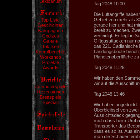
Lexicanum
Tag 2048 10:00
Die Luftangriffe habe
Gebiet von mehr als 3
Top-Liste
gerade hier und hat mi
Geschichten
bereit zu machen. Zwe
Kampagnen
verteidigt. Er liegt in
Codizes
Giftgasattacken nur noc
Galerie
das 221. Cadianische R
Taktiken
Landungsboote benötig
Kampfberichte
Planetenoberfläche zu
Workshop
Projekte
Tag 2048 11:28
Awards
Wir haben den Sammelp
wir auf die Ausschiffun
Computerspiele
Rezensionen
Tag 2048 13:46
Brettspiele
Spezial!
Wir haben angedockt. E
Überbleibsel von zwei
Aussichtsdeck gegang
mich dass beim Umbau 
Transporter das Beobac
dass es so ist. Aus ei
man die Schäden erahn