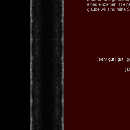
eines einzelnen ist eine
glaube wir sind reine St
[
sehr gut
|
gut
|
g
[
D