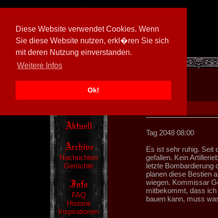
Diese Website verwendet Cookies. Wenn
Sie diese Website nutzen, erkl�ren Sie sich
mit deren Nutzung einverstanden.
[
605026/M3
]
Weitere Infos
Ok!
Tag 2048 08:00
Es ist sehr ruhig. Seit
Nachrichten
gefallen. Kein Artilleri
Gerüchte
letzte Bombardierung die
planen diese Bestien a
wiegen. Kommissar Gelt
mitbekommt, dass ich 
FAQ
bauen kann, muss was
Historie
Inspirationen