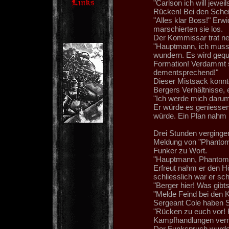
"Carlson ich will jewe
Rücken! Bei den Schei
"Alles klar Boss!" Erwi
marschierten sie los.
Der Kommissar trat ne
"Hauptmann, ich muss m
wundern. Es wird gequa
Formation! Verdammt si
dementsprechend!"
Dieser Mistsack konnte 
Bergers Verhältnisse, 
"Ich werde mich daru
Er würde es geniessen
würde. Ein Plan nahm i
Drei Stunden vergingen
Meldung von "Phantom" 
Funker zu Wort.
"Hauptmann, Phantom
Erfreut nahm er den Hö
schliesslich war er sc
"Berger hier! Was gibt
"Melde Feind bei den 
Sergeant Cole haben S
"Rücken zu euch vor! 
Kampfhandlungen verme
Der Funkspruch wurde