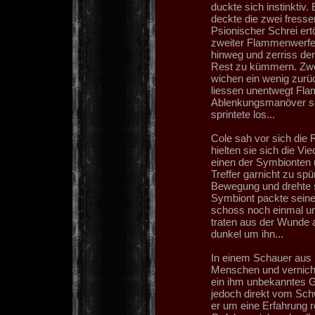
duckte sich instinktiv
deckte die zwei fress
Psionischer Schrei ert
zweiter Flammenwerfer 
hinweg und zerriss de
Rest zu kümmern. Zwei
wichen ein wenig zurüc
liessen unentwegt Fla
Ablenkungsmanöver sein
sprintete los...
Cole sah vor sich die
hielten sie sich die Vi
einen der Symbionten u
Treffer garnicht zu s
Bewegung und drehte si
Symbiont packte seine
schoss noch einmal un
traten aus der Wunde 
dunkel um ihn...
In einem Schauer aus 
Menschen und vernicht
ein ihm unbekanntes G
jedoch direkt vom Sc
er um eine Erfahrung 