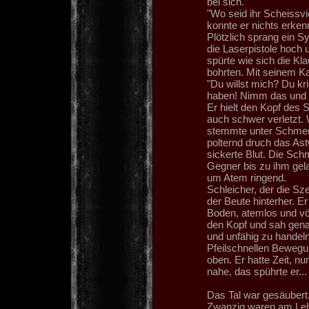
bei sich.
"Wo seid ihr Scheissvie
konnte er nichts erken
Plötzlich sprang ein S
die Laserpistole hoch 
spürte wie sich die Kl
bohrten. Mit seinem K
"Du willst mich? Du kri
haben! Nimm das und 
Er hielt den Kopf des 
auch schwer verletzt. 
stemmte unter Schmerz
polternd druch das As
sickerte Blut. Die Sch
Gegner bis zu ihm gel
um Atem ringend.
Schleicher, der die Sze
der Beute hinterher. E
Boden, atemlos und völ
den Kopf und sah gena
und unfähig zu handeln,
Pfeilschnellen Bewegun
oben. Er hatte Zeit, 
nahe, das spührte er...
Das Tal war gesäubert
Zwanzig waren am Leben