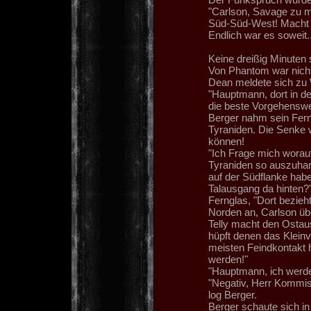
"Carlson, Savage zu m
Süd-Süd-West! Macht eu
Endlich war es soweit..
Keine dreißig Minuten 
Von Phantom war nicht
Dean meldete sich zu 
"Hauptmann, dort in de
die beste Vorgehenswe
Berger nahm sein Fern
Tyraniden. Die Senke 
können!
"Ich Frage mich worauf
Tyraniden so auszuhar
auf der Südflanke habe
Talausgang da hinten?"
Fernglas, "Dort bezieh
Norden an, Carlson üb
Telly macht den Ostaus
hüpft denen das Kleinv
meisten Feindkontakt h
werden!"
"Hauptmann, ich werde 
"Negativ, Herr Kommissa
log Berger.
Berger schaute sich i