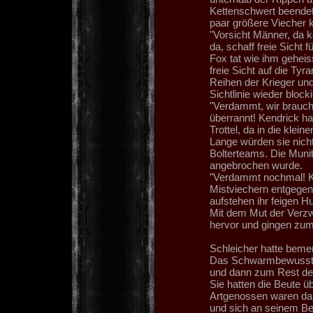
Kettenschwert beende
paar größere Viecher k
"Vorsicht Männer, da k
da, schaff freie Sicht 
Fox tat wie ihm geheis
freie Sicht auf die Tyr
Reihen der Krieger un
Sichtlinie wieder blocki
"Verdammt, wir brauch
überrannt! Kendrick ha
Trottel, da in die klei
Lange würden sie nicht
Bolterteams. Die Munit
angebrochen wurde.
"Verdammt nochmal! K
Mistviechern entgegen
aufstehen ihr feigen Hu
Mit dem Mut der Verz
hervor und gingen zum 
Schleicher hatte bemer
Das Schwarmbewusstsei
und dann zum Rest de
Sie hatten die Beute ü
Artgenossen waren dam
und sich an seinem Be