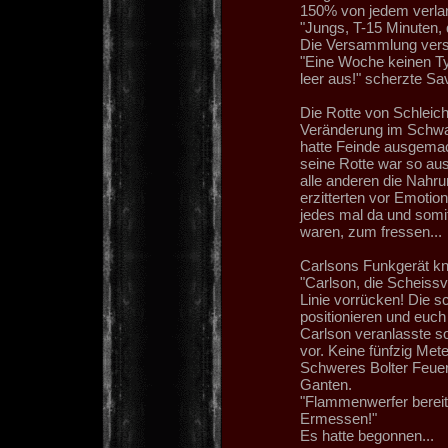
150% von jedem verla
"Jungs, T-15 Minuten, d
Die Versammlung vers
"Eine Woche keinen Ty
leer aus!" scherzte Sa
Die Rotte von Schleich
Veränderung im Schwar
hatte Feinde ausgemach
seine Rotte war so aus
alle anderen die Nahru
erzitterten vor Emotion
jedes mal da und somit
waren, zum fressen...
Carlsons Funkgerät kn
"Carlson, die Scheissv
Linie vorrücken! Die s
positionieren und eu
Carlson veranlasste s
vor. Keine fünfzig Met
Schweres Bolter Feuer
Ganten.
"Flammenwerfer bereit 
Ermessen!"
Es hatte begonnen...