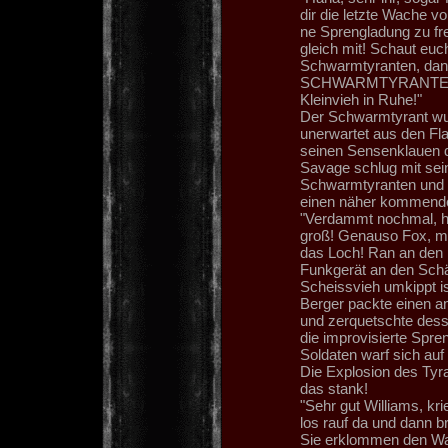
dir die letzte Wache v
ne Sprengladung zu fr
gleich mit! Schaut euc
Schwarmtyranten, dan
SCHWARMTYRANTEN, be
Kleinvieh in Ruhe!"
Der Schwarmtyrant wu
unerwartet aus den Fl
seinen Sensenklauen du
Savage schlug mit se
Schwarmtyranten und tr
einen näher kommenden
"Verdammt nochmal, ha
groß! Genauso Fox, mit
das Loch! Ran an den 
Funkgerät an den Schä
Scheissvieh umkippt is
Berger packte einen a
und zerquetschte dess
die improvisierte Spre
Soldaten warf sich auf
Die Explosion des Tyran
das stank!
"Sehr gut Williams, kri
los rauf da und dann b
Sie erklommen den Wall