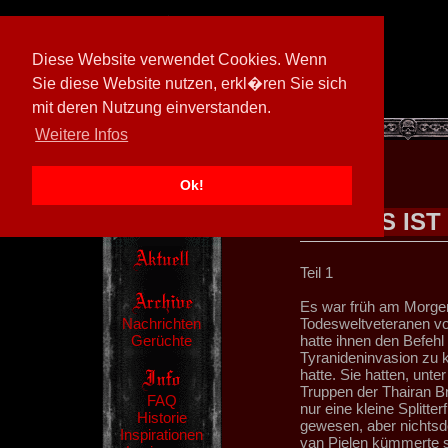
Diese Website verwendet Cookies. Wenn
Sie diese Website nutzen, erkl�ren Sie sich
mit deren Nutzung einverstanden.
[
602026/M3
]
Weitere Infos
Ok!
ES IST
Teil 1
Es war früh am Morge
Nachrichten
Todesweltveteranen v
Gerüchte
hatte ihnen den Befehl
Tyranideninvasion zu 
hatte. Sie hatten, unte
Truppen der Thairan Br
FAQ
nur eine kleine Splitte
Historie
gewesen, aber nichtsd
Inspirationen
van Pielen kümmerte s