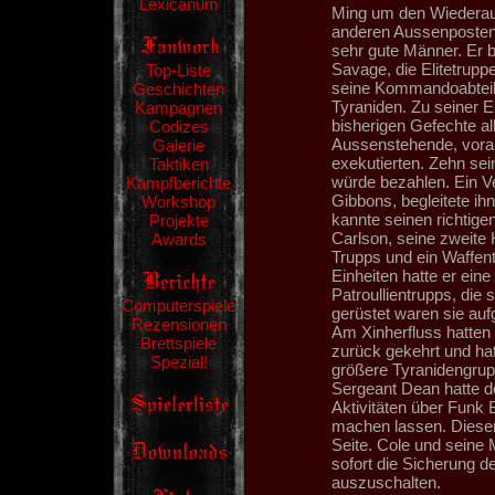
Lexicanum
Ming um den Wiederauf
anderen Aussenposten 
sehr gute Männer. Er b
Savage, die Elitetrup
Top-Liste
seine Kommandoabteil
Geschichten
Tyraniden. Zu seiner E
Kampagnen
bisherigen Gefechte al
Codizes
Aussenstehende, voral
Galerie
exekutierten. Zehn se
Taktiken
würde bezahlen. Ein V
Kampfberichte
Gibbons, begleitete ih
Workshop
kannte seinen richtige
Projekte
Carlson, seine zweite H
Awards
Trupps und ein Waffent
Einheiten hatte er eine
Patroullientrupps, die
Computerspiele
gerüstet waren sie au
Rezensionen
Am Xinherfluss hatten s
Brettspiele
zurück gekehrt und hat
Spezial!
größere Tyranidengru
Sergeant Dean hatte d
Aktivitäten über Funk 
machen lassen. Dieser
Seite. Cole und seine
sofort die Sicherung d
auszuschalten.