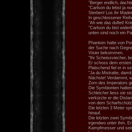
"Berger endlich, dach
"Carlson du lebst ja no
Sterben! Los ihr Maden, 
In geschlossener Reihe
"Ah wie das duftet! Kri
"Carlson du bist widerl
unten sind noch ein Pa
Phantom hatte von Pos
der Suche nach Gegner
Visier bekommen.
"Ihr Scheissviecher, be
Er schoss dem ersten Z
Platschend fiel er in s
"Ja du Mistratte, dami
Nächste! Verdammt, we
Zorn des Imperators ge
Die Symbionten hatten
Schleicher liess sie s
verkürzte er die Dista
von dem Scharfschütze
Die letzten 3 Meter sp
hinauf.
Die letzten zwei Symb
irgendwo unter ihm. Er
Kampfmesser und sein