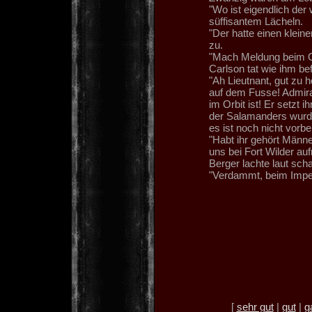
"Wo ist eigendlich der
süffisantem Lächeln.
"Der hatte einen kleine
zu.
"Mach Meldung beim Obe
Carlson tat wie ihm be
"Ah Lieutnant, gut zu 
auf dem Fusse! Admira
im Orbit ist! Er setzt
der Salamanders wurde 
es ist noch nicht vorbe
"Habt ihr gehört Männer
uns bei Fort Wilder au
Berger lachte laut scha
"Verdammt, beim Impera
[
sehr gut
|
gut
|
g