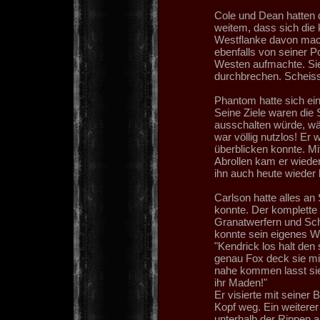
Cole und Dean hatten
weitem, dass sich die 
Westflanke davon mach
ebenfalls von seiner P
Westen aufmachte. Sie
durchbrechen. Scheissi
Phantom hatte sich ei
Seine Ziele waren die
ausschalten würde, wär
war völlig nutzlos! Er
überblicken konnte. M
Abrollen kam er wieder
ihn auch heute wieder l
Carlson hatte alles a
konnte. Der komplette
Granatwerfern und Sch
konnte sein eigenes W
"Kendrick los halt den
genau Fox deck sie mi
nahe kommen lasst sie
ihr Maden!"
Er visierte mit seiner
Kopf weg. Ein weiterer
unterhalb der Rippen a