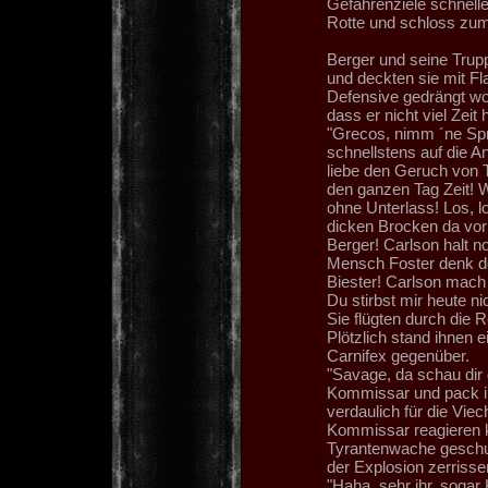
Gefahrenziele schnelle
Rotte und schloss zum
Berger und seine Trup
und deckten sie mit F
Defensive gedrängt wor
dass er nicht viel Zeit 
"Grecos, nimm ´ne Spr
schnellstens auf die An
liebe den Geruch von T
den ganzen Tag Zeit! W
ohne Unterlass! Los, l
dicken Brocken da vor 
Berger! Carlson halt n
Mensch Foster denk do
Biester! Carlson mach 
Du stirbst mir heute n
Sie flügten durch die
Plötzlich stand ihnen
Carnifex gegenüber.
"Savage, da schau dir 
Kommissar und pack ih
verdaulich für die Vie
Kommissar reagieren k
Tyrantenwache geschub
der Explosion zerrisse
"Haha, sehr ihr, soga