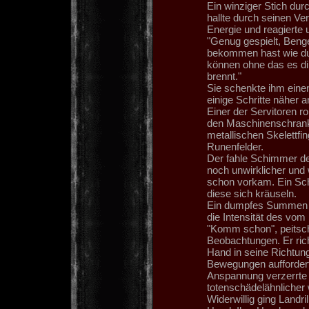
Ein winziger Stich dur
hallte durch seinen Ve
Energie und reagierte 
"Genug gespielt, Benge
bekommen hast wie du 
können ohne das es di
brennt."
Sie schenkte ihm einen
einige Schritte näher a
Einer der Servitoren r
den Maschinenschrank 
metallischen Skelettfi
Runenfelder.
Der fahle Schimmer de
noch unwirklicher und 
schon vorkam. Ein Scha
diese sich kräuseln.
Ein dumpfes Summen erk
die Intensität des vom
"Komm schon", peitscht
Beobachtungen. Er rich
Hand in seine Richtung
Bewegungen auffordert
Anspannung verzerrte 
totenschädelähnlicher 
Widerwillig ging Landr