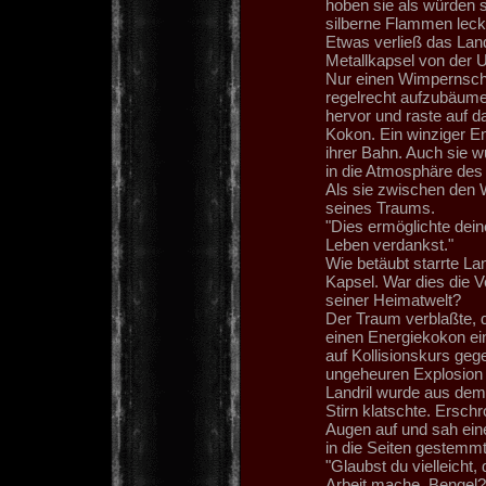
hoben sie als würden s
silberne Flammen leck
Etwas verließ das Land
Metallkapsel von der U
Nur einen Wimpernschl
regelrecht aufzubäume
hervor und raste auf da
Kokon. Ein winziger En
ihrer Bahn. Auch sie w
in die Atmosphäre des 
Als sie zwischen den 
seines Traums.
"Dies ermöglichte dei
Leben verdankst."
Wie betäubt starrte La
Kapsel. War dies die V
seiner Heimatwelt?
Der Traum verblaßte, 
einen Energiekokon ein
auf Kollisionskurs geg
ungeheuren Explosion 
Landril wurde aus dem 
Stirn klatschte. Ersch
Augen auf und sah eine
in die Seiten gestemmt
"Glaubst du vielleicht
Arbeit mache, Bengel?