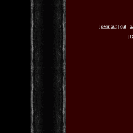
[
sehr gut
|
gut
|
g
[
D