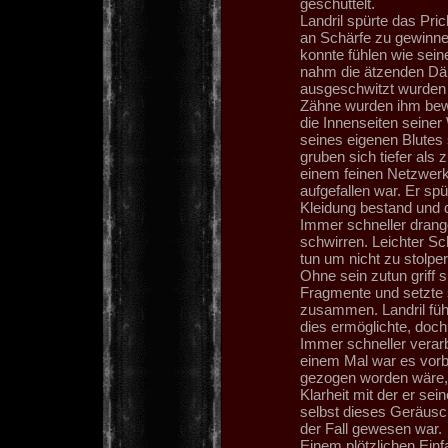
geschüttelt.
Landril spürte das Pri
an Schärfe zu gewinnen
konnte fühlen wie sein
nahm die ätzenden Däm
ausgeschwitzt wurden
Zähne wurden ihm bewu
die Innenseiten seine
seines eigenen Blutes
gruben sich tiefer als
einem feinen Netzwerk
aufgefallen war. Er s
Kleidung bestand und d
Immer schneller drange
schwirren. Leichter Sc
tun um nicht zu stolper
Ohne sein zutun griff 
Fragmente und setzte 
zusammen. Landril fühl
dies ermöglichte, doch 
Immer schneller verar
einem Mal war es vorbe
gezogen worden wäre, d
Klarheit mit der er s
selbst dieses Geräusc
der Fall gewesen war.
Einem plötzlichen Einfal