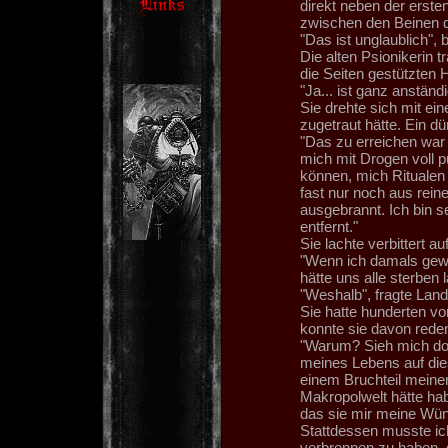
direkt neben der erst
zwischen den Beinen 
"Das ist unglaublich",
Die alten Psionikerin t
die Seiten gestützten 
"Ja... ist ganz anständ
Sie drehte sich mit ein
zugetraut hätte. Ein dür
"Das zu erreichen war 
mich mit Drogen voll
können, mich Ritualen 
fast nur noch aus rei
ausgebrannt. Ich bin s
entfernt."
Sie lachte verbittert auf
"Wenn ich damals gewu
hätte uns alle sterben 
"Weshalb", fragte Landr
Sie hatte hunderten vo
konnte sie davon reden
"Warum? Sieh mich doc
meines Lebens auf dies
einem Bruchteil meiner 
Makropolwelt hätte hab
das sie mir meine Wün
Stattdessen musste ic
verbrennen zu haben, da