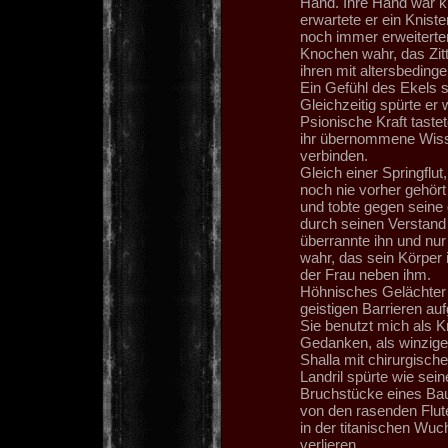
Hand. Ihre Hand war k
erwartete er ein Kniste
noch immer erweiterte
Knochen wahr, das Zit
ihren mit altersbedin
Ein Gefühl des Ekels 
Gleichzeitig spürte er
Psionische Kraft tastet
ihr übernommene Wisse
verbinden.
Gleich einer Springflut
noch nie vorher gehör
und tobte gegen seine
durch seinen Verstand
überrannte ihn und nu
wahr, das sein Körper 
der Frau neben ihm.
Höhnisches Gelächter s
geistigen Barrieren auf
Sie benutzt mich als K
Gedanken, als winzige
Shalla mit chirurgisch
Landril spürte wie se
Bruchstücke eines Bau
von den rasenden Fluten
in der titanischen Wuc
verlieren.