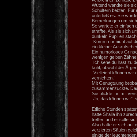
Wütend wandte sie sic
Schultern bebten. Für 
unterließ es. Sie würd
Bemerkungen um sich 
So wartete er einfach a
straffte. Als sie sich 
dunkeln Pupillen stach
"Komm nur nicht auf d
ein kleiner Ausrutscher,
Ein humorloses Grinsen
wenigen gelben Zähne. 
"Ich sehe du hast zu d
kühl, obwohl der Ärger 
"Vielleicht können wir
vernichten."
Mit Genugtuung beobach
zusammenzuckte. Das w
Sie blickte ihn mit ve
"Ja, das können wir", 
Etliche Stunden späte
hatte Shalla ihn zurec
treffen und er solle sic
Also hatte er sich auf
verzierten Säulen gele
einige der leuchtenden