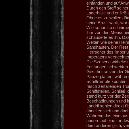
einfanden und auf Anwe
Durch den Stoff seiner
Lagerhalle und er ließ
Ohne es zu wollen dämm
seine Brust sank, war
Wie schon so oft wirb
ihm von den Menschen 
schauderte es ihn. Da
Welten wie seine Heima
Sandhaufen. Der Rest 
Herrscher des Imperiu
Imperators versteckte
Die Szenerie wirbelte 
Festungen schwebten üb
Geschosse von der Grö
Panzerplatten, während
Schiffrümpfe kochten. 
rasch zerfallenden T
Schiffsteilen. Schließl
stand kurz vor der Zer
Beschädigungen und i
Landril schien direkt 
ähnelten sich und doc
Während das eine aus 
andere auf eine merkw
dem anderen glich, ver