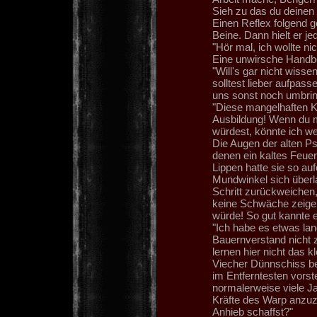
Sieh zu das du deinen
Einen Reflex folgend g
Beine. Dann hielt er je
"Hör mal, ich wollte nich
Eine unwirsche Handbe
"Will's gar nicht wiss
solltest lieber aufpas
uns sonst noch umbrin
"Diese mangelhaften K
Ausbildung! Wenn du m
würdest, könnte ich wese
Die Augen der alten Ps
denen ein kaltes Feuer 
Lippen hatte sie so auf
Mundwinkel sich überla
Schritt zurückweichen, 
keine Schwäche zeigen
würde! So gut kannte e
"Ich habe es etwas la
Bauernverstand nicht z
lernen hier nicht das 
Viecher Dünnschiss be
im Entferntesten vorst
normalerweise viele Ja
Kräfte des Warp anzuz
Anhieb schaffst?"