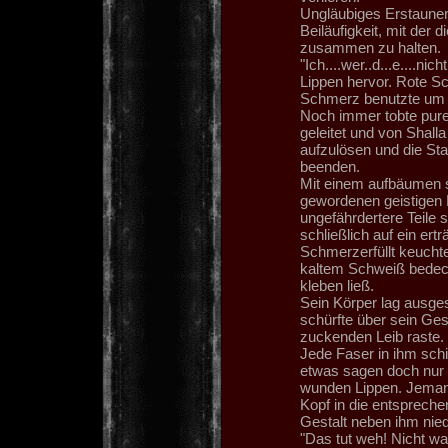
Ungläubiges Erstaunen
Beiläufigkeit, mit der d
zusammen zu halten.
"Ich....wer..d...e....nic
Lippen hervor. Rote S
Schmerz benutzte um 
Noch immer tobte pure
geleitet und von Shall
aufzulösen und die St
beenden.
Mit einem aufbäumen s
gewordenen geistigen B
ungefährdertere Teile
schließlich auf ein ert
Schmerzerfüllt keuchte 
kaltem Schweiß bedeckt
kleben ließ.
Sein Körper lag ausges
schürfte über sein Ge
zuckenden Leib raste.
Jede Faser in ihm schi
etwas sagen doch nur e
wunden Lippen. Jemand 
Kopf in die entspreche
Gestalt neben ihm nied
"Das tut weh! Nicht wa