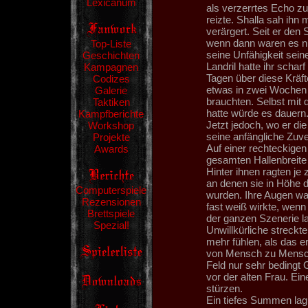
Lexicanum
als verzerrtes Echo z
reizte. Shalla sah ihn 
verärgert. Seit er den
wenn dann waren es n
Top-Liste
seine Unfähigkeit sein
Geschichten
Landril hatte ihr schar
Kampagnen
Tagen über diese Kräft
Codizes
etwas in zwei Wochen 
Galerie
brauchten. Selbst mit
Taktiken
hatte würde es dauern.
Kampfberichte
Jetzt jedoch, wo er di
Workshop
seine anfängliche Zuver
Projekte
Auf einer rechteckigen
Awards
gesamten Hallenbreite
Hinter ihnen ragten je
an denen sie in Höhe 
Computerspiele
wurden. Ihre Augen wa
Rezensionen
fast weiß wirkte, wenn
Brettspiele
der ganzen Szenerie la
Spezial!
Unwillkürliche streckt
mehr fühlen, als das 
von Mensch zu Mensch u
Feld nur sehr bedingt 
vor der alten Frau. Ein
stürzen.
Ein tiefes Summen lag 