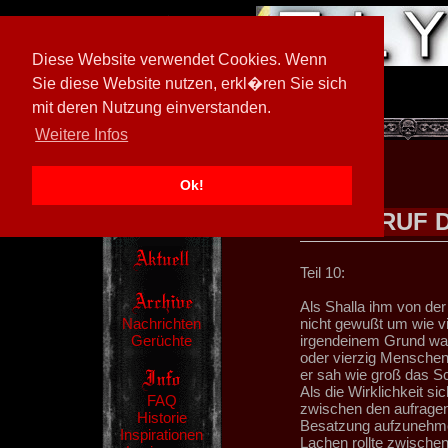
Diese Website verwendet Cookies. Wenn
Sie diese Website nutzen, erkl�ren Sie sich
mit deren Nutzung einverstanden.
[
602026/M3
]
Weitere Infos
Ok!
RUF 
Teil 10:
Als Shalla ihm von der
Nachrichten
nicht gewußt um wie v
Gerüchte
irgendeinem Grund war
oder vierzig Menschen 
er sah wie groß das Sc
Als die Wirklichkeit si
FAQ
zwischen den aufragend
Historie
Besatzung aufzunehmen
Inspirationen
Lachen rollte zwische