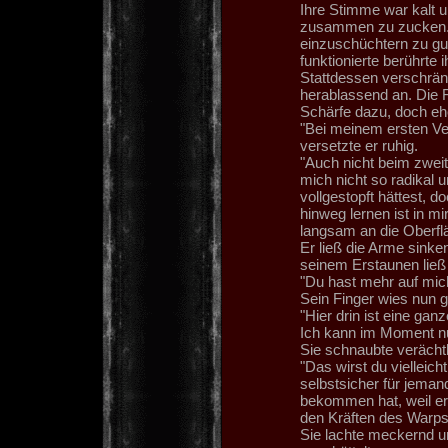
Ihre Stimme war kalt u
zusammen zu zucken. M
einzuschüchtern zu gu
funktionierte berührte
Stattdessen verschränk
herablassend an. Die
Schärfe dazu, doch ehe
"Bei meinem ersten Ve
versetzte er ruhig.
"Auch nicht beim zwei
mich nicht so radikal 
vollgestopft hättest, 
hinweg lernen ist in mi
langsam an die Oberflä
Er ließ die Arme sinken
seinem Erstaunen ließ
"Du hast mehr auf mich 
Sein Finger wies nun g
"Hier drin ist eine g
Ich kann im Moment nur
Sie schnaubte verächtl
"Das wirst du vielleic
selbstsicher für jemand
bekommen hat, weil er 
den Kräften des Warps 
Sie lachte meckernd u