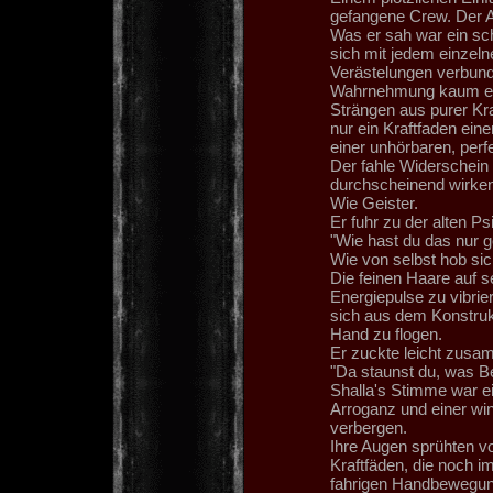
gefangene Crew. Der An
Was er sah war ein sc
sich mit jedem einzel
Verästelungen verbunde
Wahrnehmung kaum erk
Strängen aus purer Kr
nur ein Kraftfaden ein
einer unhörbaren, perf
Der fahle Widerschein 
durchscheinend wirken,
Wie Geister.
Er fuhr zu der alten Ps
"Wie hast du das nur g
Wie von selbst hob sic
Die feinen Haare auf s
Energiepulse zu vibrie
sich aus dem Konstrukt
Hand zu flogen.
Er zuckte leicht zusam
"Da staunst du, was B
Shalla's Stimme war ei
Arroganz und einer wi
verbergen.
Ihre Augen sprühten vo
Kraftfäden, die noch i
fahrigen Handbewegun