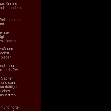
aus Krefeld
rgendjemandem
elic-Leute in
und
er sie
öglich
en können.
 DoW und
nächst
chieden
nds aller
ihr da freie
n Sachen.
, und dann
so richtige
mliches
ns letzten
n und hörte,