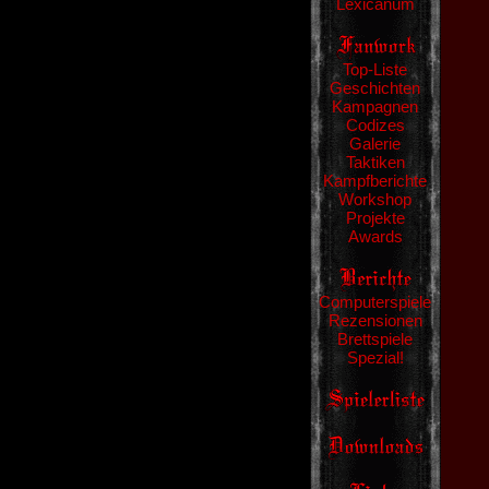
Lexicanum
Top-Liste
Geschichten
Kampagnen
Codizes
Galerie
Taktiken
Kampfberichte
Workshop
Projekte
Awards
Computerspiele
Rezensionen
Brettspiele
Spezial!