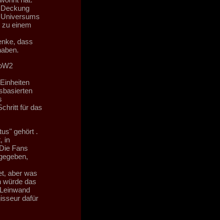
s Deckung
0 Universums
r zu einem
denke, dass
haben.
DoW2
Einheiten
sbasierten
s
hritt für das
us" gehört .
 in
 Die Fans
fgegeben,
et, aber was
ch würde das
 Leinwand
isseur dafür