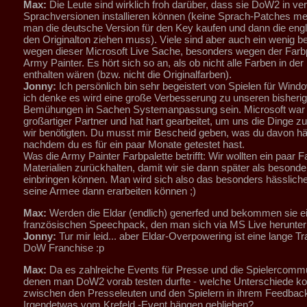
Max:
Die Leute sind wirklich froh darüber, dass sie DoW2 in v
Sprachversionen installieren können (keine Sprach-Patches me
man die deutsche Version für den Key kaufen und dann die engl
den Originalton ziehen muss). Viele sind aber auch ein wenig b
wegen dieser Microsoft Live Sache, besonders wegen der Farbp
Army Painter. Es hört sich so an, als ob nicht alle Farben in der
enthalten wären (bzw. nicht die Originalfarben).
Jonny:
Ich persönlich bin sehr begeistert von Spielen für Wind
ich denke es wird eine große Verbesserung zu unseren bisheri
Bemühungen in Sachen Systemanpassung sein. Microsoft war b
großartiger Partner und hat hart gearbeitet, um uns die Dinge zu 
wir benötigten. Du musst mir Bescheid geben, was du davon häl
nachdem du es für ein paar Monate getestet hast.
Was die Army Painter Farbpalette betrifft: Wir wollten ein paar 
Materialien zurückhalten, damit wir sie dann später als besonde
einbringen können. Man wird sich also das besonders hässliche
seine Armee dann erarbeiten können ;)
Max:
Werden die Eldar (endlich) generfed und bekommen sie e
französischen Speechpack, den man sich via MS Live herunte
Jonny:
Tur mir leid... aber Eldar-Overpowering ist eine lange Tr
DoW Franchise :p
Max:
Da es zahlreiche Events für Presse und die Spielercommu
denen man DoW2 vorab testen durfte - welche Unterschiede ko
zwischen den Presseleuten und den Spielern in ihrem Feedback 
Irgendetwas vom Krefeld -Event hängen geblieben?