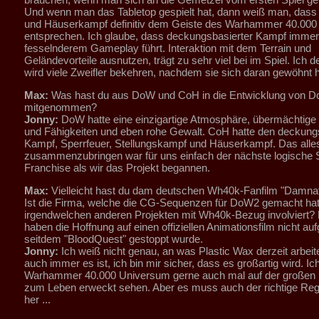
Und wenn man das Tabletop gespielt hat, dann weiß man, das
und Häuserkampf definitiv dem Geiste des Warhammer 40.00
entsprechen. Ich glaube, dass deckungsbasierter Kampf imme
fesselnderem Gameplay führt. Interaktion mit dem Terrain und
Geländevorteile ausnutzen, trägt zu sehr viel bei im Spiel. Ich 
wird viele Zweifler bekehren, nachdem sie sich daran gewöhnt 
Max:
Was hast du aus DoW und CoH in die Entwicklung von 
mitgenommen?
Jonny:
DoW hatte eine einzigartige Atmosphäre, übermächtige 
und Fähigkeiten und eben rohe Gewalt. CoH hatte den deckung
Kampf, Sperrfeuer, Stellungskampf und Häuserkampf. Das alle
zusammenzubringen war für uns einfach der nächste logische Sc
Franchise als wir das Projekt begannen.
Max:
Vielleicht hast du dam deutschen Wh40k-Fanfilm "Damnat
Ist die Firma, welche die CG-Sequenzen für DoW2 gemacht hat,
irgendwelchen anderen Projekten mit Wh40k-Bezug involviert?
haben die Hoffnung auf einen offiziellen Animationsfilm nicht au
seitdem "BloodQuest" gestoppt wurde.
Jonny:
Ich weiß nicht genau, an was Plastic Wax derzeit arbeit
auch immer es ist, ich bin mir sicher, dass es großartig wird. I
Warhammer 40.000 Universum gerne auch mal auf der großen
zum Leben erweckt sehen. Aber es muss auch der richtige Reg
her ...