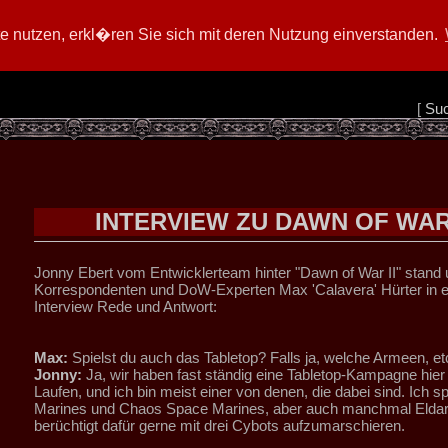
 nutzen, erkl�ren Sie sich mit deren Nutzung einverstanden.
[
Su
INTERVIEW ZU DAWN OF WAR 
Jonny Ebert vom Entwicklerteam hinter "Dawn of War II" stand
Korrespondenten und DoW-Experten Max 'Calavera' Hürter in 
Interview Rede und Antwort:
Max:
Spielst du auch das Tabletop? Falls ja, welche Armeen, et
Jonny:
Ja, wir haben fast ständig eine Tabletop-Kampagne hier
Laufen, und ich bin meist einer von denen, die dabei sind. Ich s
Marines und Chaos Space Marines, aber auch manchmal Eldar.
berüchtigt dafür gerne mit drei Cybots aufzumarschieren.