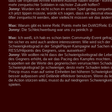
dass die Imperiale Armee kleinere Auftritte haben würde - könne
mehr zerquetschte Soldaten in nächster Zukunft hoffen?
Jonny:
Wurden sie nicht schon im ersten Spiel genug zerquet
ich jetzt tippen müsste, würde ich sagen, dass sie diesmal et
öfter zerquetscht werden, aber vielleicht müssen wir das ändern
Max:
Warum gibt es keine Relic Points mehr bei DoW2/Relic Ei
Jonny:
Die Schleichwerbung war uns zu peinlich :p
Max:
Ich weiß, ich hab es schon beim Community-Event gefragt
bin sicher es wird auch andere interessieren: Wie wird sich der
Schwierigkeitsgrad in der SinglePlayer-Kampagne auf Sachen 
RESS/Hitpoints des Gegners, usw. auswirken?
Jonny:
Wir wollten nicht dass der Schwierigskeitsgrad die Leb
des Gegners erhöht, da wir das Pacing des Kampfes mochten. 
koppelten wir die Werte des gegnerischen verursachten Schad
Schwierigkeitsgrad (je schwieriger, desto mehr Schaden teilen s
Prinzip muss man auf seine Einheiten bei höheren Schwierigkei
besser aufpassen und Gelände effektiver benutzen. Wenn du lieb
die Action stürzen willst, musst du auf niedrigeren Schwierigkei
spielen.