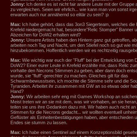
Jonny:
Ich denke es ist nicht fair andere Leute mit der Gruppe 
zu vergleichen. Seien wir ehrlich... wie kann man von sonst i
erwarten auch nur annähernd so elitär zu sein? :p
Max:
Ich habe gehört, dass das 3on3 Siegerteam, welches die R
Krefeld niedergemacht hat, besondere"Relic Stomper" Banner 
Abzeichen für DoW2 erhalten wird?
Jonny:
Unsere Artists haben den Hintern ganz gut getroffen, ab
arbeiten noch Tag und Nacht, um den Stiefel noch so gut wie m
hinzubekommen. Hoffentlich werden wir es rechtzeitig rausgeb
Max:
Wie wichtig war euch der "Fluff" bei der Entwicklung von
DoW2? Einer eurer Leute in Krefeld erzählte mir, dass Relic zu
vorhatte den Necrons Stimmen zu geben, aber dann doch ents
wurde, sie "fluff"-gerechter zu machen. Gleiches gilt für das
Schwarmbewusstsein, ich mochte die Stimme sehr und die Sou
Tyraniden. Arbeitet ihr zusammen mit GW an so etwas oder habt 
Hand?
Jonny:
Wir arbeiten sehr eng mit Games Workshop an solche
Meist treten wir an sie mit dem, was wir vorhaben, an sie heran
teilen sie uns ihre Gedanken dazu mit. Wir haben auch nicht an 
Stimmen für die Necrons gedacht... wir wollten eventuell unhei
Geflüster als Einheitenbestätigungen haben, aber entschieden u
Endes sie stumm zu lassen.
Max:
Ich habe einen Sentinel auf einem Konzeptionsbild gesehe