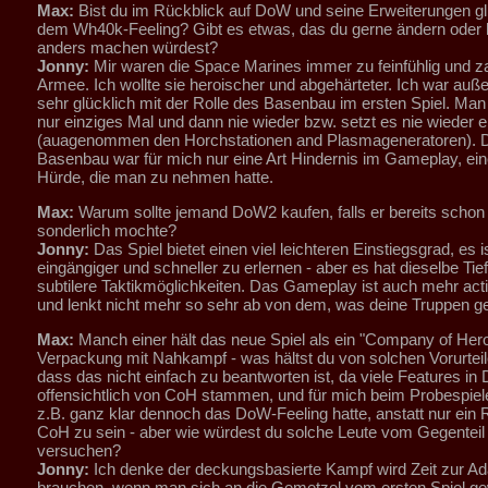
Max:
Bist du im Rückblick auf DoW und seine Erweiterungen gl
dem Wh40k-Feeling? Gibt es etwas, das du gerne ändern oder 
anders machen würdest?
Jonny:
Mir waren die Space Marines immer zu feinfühlig und za
Armee. Ich wollte sie heroischer und abgehärteter. Ich war auß
sehr glücklich mit der Rolle des Basenbau im ersten Spiel. Man 
nur einziges Mal und dann nie wieder bzw. setzt es nie wieder e
(auagenommen den Horchstationen and Plasmageneratoren). 
Basenbau war für mich nur eine Art Hindernis im Gameplay, ein
Hürde, die man zu nehmen hatte.
Max:
Warum sollte jemand DoW2 kaufen, falls er bereits schon
sonderlich mochte?
Jonny:
Das Spiel bietet einen viel leichteren Einstiegsgrad, es is
eingängiger und schneller zu erlernen - aber es hat dieselbe Tie
subtilere Taktikmöglichkeiten. Das Gameplay ist auch mehr actio
und lenkt nicht mehr so sehr ab von dem, was deine Truppen ge
Max:
Manch einer hält das neue Spiel als ein "Company of Her
Verpackung mit Nahkampf - was hältst du von solchen Vorurteil
dass das nicht einfach zu beantworten ist, da viele Features i
offensichtlich von CoH stammen, und für mich beim Probespi
z.B. ganz klar dennoch das DoW-Feeling hatte, anstatt nur ein 
CoH zu sein - aber wie würdest du solche Leute vom Gegentei
versuchen?
Jonny:
Ich denke der deckungsbasierte Kampf wird Zeit zur Ad
brauchen, wenn man sich an die Gemetzel vom ersten Spiel ge