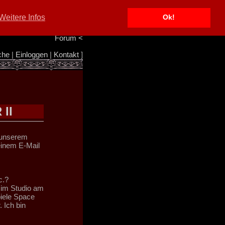
Portal
<
Weitere Infos
Ok!
Info/Impressum
<
Team
<
Forum
<
che
|
Einloggen
|
Kontakt
]
II
 unserem
einem E-Mail
c.?
 im Studio am
piele Space
 Ich bin