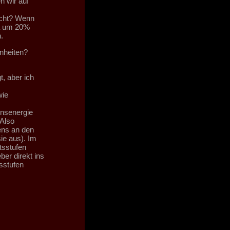
n wir auf
scht? Wenn
wa um 20%
.
nheiten?
, aber ich
wie
ensenergie
Also
ens an den
ie aus). Im
tsstufen
er direkt ins
tsstufen