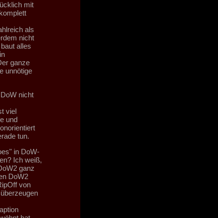
ücklich mit
komplett
hlreich als
erdem nicht
baut alles
in
Der ganze
e unnötige
 DoW nicht
t viel
fe und
norientiert
rade tun.
oes" in DoW-
en? Ich weiß,
n DoW2 ganz
elen DoW2
RipOff von
l überzeugen
aption
wöhnt hat.