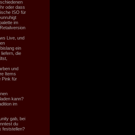
erschiedenen
hr oder dass
ische ISO für
eunruhigt
alette im
 Retailversion
ows Live, und
gen
islang ein
liefern, die
tst,
Farben und
re Items
 Pink für
inen
rladen kann?
adition im
nity gab, bei
nntest du
feststellen?