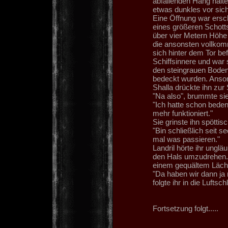
abfallenden Hang halte
etwas dunkles vor sic
Eine Öffnung war ersch
eines größeren Schott
über vier Metern Höhe u
die ansonsten vollkom
sich hinter dem Tor bef
Schiffsinnere und war 
den steingrauen Boden
bedeckt wurden. Anson
Shalla drückte ihn zu
"Na also", brummte sie
"Ich hatte schon bede
mehr funktioniert."
Sie grinste ihn spöttis
"Bin schließlich seit 
mal was passieren."
Landril hörte ihr unglä
den Hals umzudrehen. 
einem gequältem Läch
"Da haben wir dann ja
folgte ihr in die Luftsc
Fortsetzung folgt.....