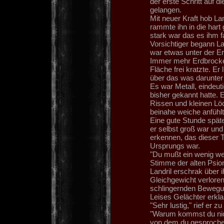
der erste Schritt auf d
gelangen.
Mit neuer Kraft hob La
rammte ihn in die hart
stark war das es ihm f
Vorsichtiger begann L
war etwas unter der Erd
Immer mehr Erdbrocken 
Fläche frei kratzte. Er
über das was darunte
Es war Metall, eindeuti
bisher gekannt hatte. 
Rissen und kleinen Lö
beinahe weiche anfühlt
Eine gute Stunde später
er selbst groß war und
erkennen, das dieser T
Ursprungs war.
"Du mußt ein wenig wei
Stimme der alten Psion
Landril erschrak über 
Gleichgewicht verloren
schlingernden Bewegung
Leises Gelächter erk
"Sehr lustig," rief er zu 
"Warum kommst du nich
von dem du gesprochen