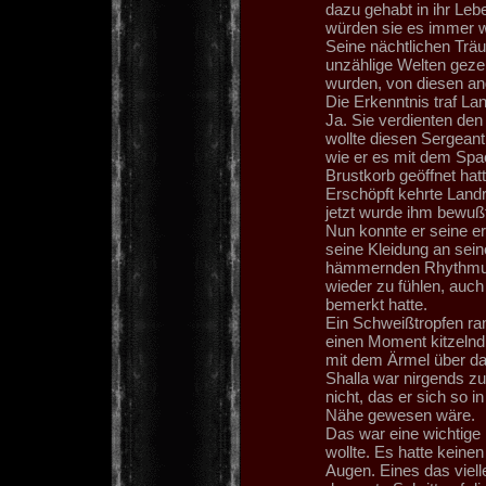
dazu gehabt in ihr Leb
würden sie es immer w
Seine nächtlichen Träu
unzählige Welten gezei
wurden, von diesen a
Die Erkenntnis traf Lan
Ja. Sie verdienten den 
wollte diesen Sergeant 
wie er es mit dem Spac
Brustkorb geöffnet hatt
Erschöpft kehrte Landri
jetzt wurde ihm bewußt
Nun konnte er seine e
seine Kleidung an sei
hämmernden Rhythmus s
wieder zu fühlen, auch
bemerkt hatte.
Ein Schweißtropfen ran
einen Moment kitzelnd 
mit dem Ärmel über da
Shalla war nirgends zu
nicht, das er sich so i
Nähe gewesen wäre.
Das war eine wichtige
wollte. Es hatte keinen
Augen. Eines das vielle