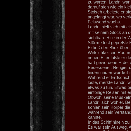
zu warten. Landril war 
darauf sich wie ein kl
Stoisch arbeitete er si
angelangt war, wo ver
Felswand wuchs.
Landril hielt sich mit
mit seinem Stock an de
sichtbare Rille in der
Stürme fest gepreßte E
Er ließ den Blick über
Wirklichkeit ein Raums
neuen Eifer faßte er d
hart gewordene Erde, d
Besessener. Neugier un
finden und er würde ih
Während er Erdschich
löste, merkte Landril 
etwas zu tun. Etwas b
eintönige Reisen mit e
Obwohl seine Muskeln 
Landril sich wohler. B
schien sein Körper di
während sein Verstand w
kannte.
In das Schiff hinein zu
Es war sein Ausweg. Au