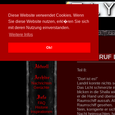
Diese Website verwendet Cookies. Wenn
Sie diese Website nutzen, erkl�ren Sie sich
mit deren Nutzung einverstanden.
[
602026/M3
]
Weitere Infos
Ok!
RUF 
Teil 8:
"Dort ist es!"
Nachrichten
Landril konnte nichts 
Gerüchte
Das Licht schmerzte in
blicken in die Shalla 
er die Hand und übersc
Raumschiff aussah. All
FAQ
Raumschiff gesehen.
Historie
Nein, korrigierte er si
Inspirationen
Nacht heimsuchten, ha