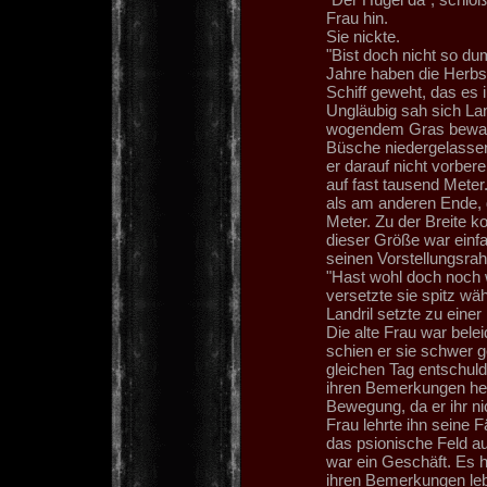
Frau hin.
Sie nickte.
"Bist doch nicht so du
Jahre haben die Herbs
Schiff geweht, das es
Ungläubig sah sich Lan
wogendem Gras bewach
Büsche niedergelassen
er darauf nicht vorbere
auf fast tausend Meter
als am anderen Ende, 
Meter. Zu der Breite k
dieser Größe war einfa
seinen Vorstellungsra
"Hast wohl doch noch w
versetzte sie spitz wäh
Landril setzte zu einer
Die alte Frau war bele
schien er sie schwer 
gleichen Tag entschuld
ihren Bemerkungen hei
Bewegung, da er ihr ni
Frau lehrte ihn seine 
das psionische Feld au
war ein Geschäft. Es ha
ihren Bemerkungen le