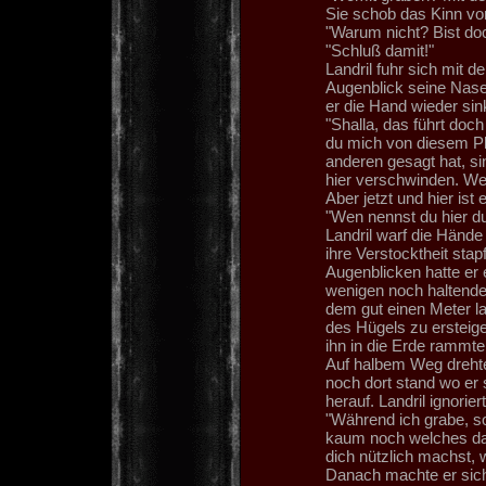
Sie schob das Kinn vor
"Warum nicht? Bist doc
"Schluß damit!"
Landril fuhr sich mit 
Augenblick seine Nase
er die Hand wieder sin
"Shalla, das führt doch 
du mich von diesem Pl
anderen gesagt hat, si
hier verschwinden. Wenn
Aber jetzt und hier ist
"Wen nennst du hier 
Landril warf die Hände
ihre Verstocktheit sta
Augenblicken hatte er 
wenigen noch haltende
dem gut einen Meter la
des Hügels zu ersteigen
ihn in die Erde rammte
Auf halbem Weg drehte
noch dort stand wo er s
herauf. Landril ignorier
"Während ich grabe, s
kaum noch welches da.
dich nützlich machst, 
Danach machte er sich 