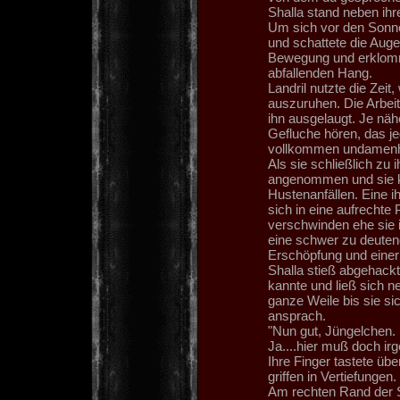
Shalla stand neben ihr
Um sich vor den Sonne
und schattete die Auge
Bewegung und erklomm a
abfallenden Hang.
Landril nutzte die Zeit
auszuruhen. Die Arbei
ihn ausgelaugt. Je näh
Gefluche hören, das jed
vollkommen undamenha
Als sie schließlich zu 
angenommen und sie ke
Hustenanfällen. Eine i
sich in eine aufrechte 
verschwinden ehe sie i
eine schwer zu deuten
Erschöpfung und einer S
Shalla stieß abgehackt
kannte und ließ sich n
ganze Weile bis sie si
ansprach.
"Nun gut, Jüngelchen. 
Ja....hier muß doch irg
Ihre Finger tastete üb
griffen in Vertiefunge
Am rechten Rand der Ste