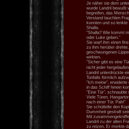
Je näher sie dem unt
wurde Landril bewußt 
begreifen, das Mensch
Verstand tauchten Frag
konnten und so lenkte 
Shalla.
"Shalla? Wie kommt ma
oder Luke geben."
Sie warf ihm einen fin
zu ihm herüber drehte.
geschwungenen Lippen s
wirkten.
"Sicher gibt es eine Tür
nicht jeder hergelaufe
Landril unterdrückte e
Tonfalls förmlich aufz
"Ich meine", erwiderte
in das Schiff hinein 
"Eine Tür", schnaubte s
Viele Türen. Hangartor
nach einer Tür. Pah!"
Sie schüttelte den Kop
Dummheit gestraft sei
Mit zusammengekniffen
Landril zu der alten Fr
zu reizen. Er merkte 