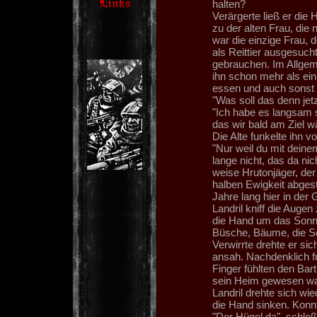
halten?
Verärgerte ließ er die
zu der alten Frau, die 
war die einzige Frau, d
als Reittier ausgesucht
gebrauchen. Im Allgem
ihn schon mehr als ein
essen und auch sonst n
"Was soll das denn jetz
"Ich habe es langsam 
das wir bald am Ziel wä
Die Alte funkelte ihn v
"Nur weil du mit dein
lange nicht, das da ni
weise Hrutonjäger, der
halben Ewigkeit abges
Jahre lang hier in der
Landril kniff die Aug
die Hand um das Sonne
Büsche, Bäume, die Se
Verwirrte drehte er sic
ansah. Nachdenklich fu
Finger fühlten den Bar
sein Heim gewesen war
Landril drehte sich wied
die Hand sinken. Konn
"Der Hügel da", schloß