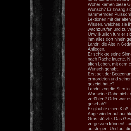
Woher kamen diese Ge
Wunsch? Er zwang sich
hämmernden Pulsschlag
Lektionen mit der alten
Wissen, welches sie ih
wachzurufen und zu ve
Unwillkürlich fuhr er 
ihm alles dort hinein ge
Landril die Alte in Ged
Anliegen.
Er schickte seine Sinn
nach Rache lauerte. N
alten Leben, mit dem er
Wunsch gehabt.
Erst seit der Begegnun
ermordeten und seinen
gezeigt hatte?
Landril zog die Stirn 
War seine Gabe nicht e
verübten? Oder war es 
geschah?
Er glaubte einen Kloß 
Auge wieder auftauchte
Gras stürzte. Das Ges
vergessen können! Lan
aufsteigen. Und auf die