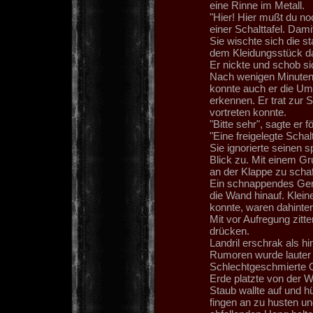
eine Rinne im Metall.
"Hier! Hier mußt du no
einer Schalttafel. Damit
Sie wischte sich die s
dem Kleidungsstück dab
Er nickte und schob si
Nach wenigen Minuten 
konnte auch er die Umr
erkennen. Er trat zur 
vortreten konnte.
"Bitte sehr", sagte er f
"Eine freigelegte Schalt
Sie ignorierte seinen s
Blick zu. Mit einem G
an der Klappe zu schaf
Ein schnappendes Geräu
die Wand hinauf. Kleine
konnte, waren dahinter
Mit vor Aufregung zitt
drücken.
Landril erschrak als h
Rumoren wurde lauter 
Schlechtgeschmierte 
Erde platzte von der W
Staub wallte auf und h
fingen an zu husten un