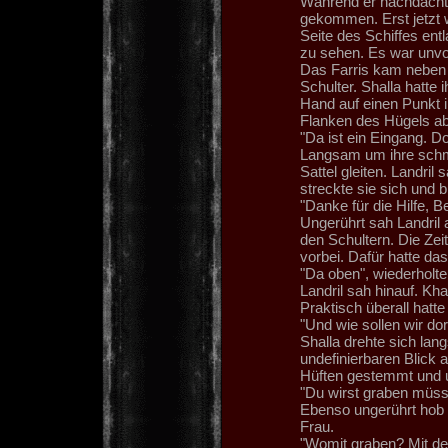
Während er nachdacht
gekommen. Erst jetzt w
Seite des Schiffes en
zu sehen. Es war unvor
Das Farris kam neben 
Schulter. Shalla hatte
Hand auf einen Punkt i
Flanken des Hügels ab
"Da ist ein Eingang. D
Langsam um ihre schm
Sattel gleiten. Landri
streckte sie sich und b
"Danke für die Hilfe, B
Ungerührt sah Landril 
den Schultern. Die Zei
vorbei. Dafür hatte das
"Da oben", wiederholte
Landril sah hinauf. Kh
Praktisch überall hatt
"Und wie sollen wir dor
Shalla drehte sich la
undefinierbaren Blick 
Hüften gestemmt und u
"Du wirst graben müsse
Ebenso ungerührt hob L
Frau.
"Womit graben? Mit d