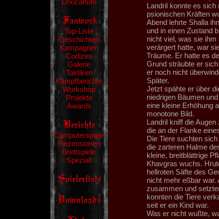
Lexicanum
Landril konnte es sich 
psionischen Kräften w
Abend lehrte Shalla ih
und in einen Zustand 
Top-Liste
nicht viel, was sie ihm
Geschichten
verärgert hatte, war s
Kampagnen
Träume. Er hatte es de
Codizes
Grund sträubte er sic
Galerie
er noch nicht überwind
Taktiken
Später.
Kampfberichte
Jetzt spähte er über d
Workshop
niedrigen Bäumen und 
Projekte
eine kleine Erhöhung 
Awards
monotone Bild.
Landril kniff die Auge
die an der Flanke eine
Computerspiele
Die Tiere suchten si
Rezensionen
die zarteren Halme de
Brettspiele
kleine, breitblättrig
Spezial!
Khavgras wuchs. Hruton
hellroten Säfte des G
nicht mehr eßbar war. 
zusammen und setzten 
konnten die Tiere verk
seit er ein Kind war.
Was er nicht wußte, wa