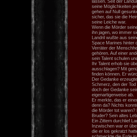
lassen. Seit der Land
seine Möglichkeiten je
gehen auf Null gesunke
sicher, das sie die H
seine Leiche war.
Wenn die Mörder seine
ihn jagen, wo immer si
Landril wußte aus sein
Space Marines hinter 
Verräter der Menschhei
gehören. Auf einer and
sein Talent schulen un
Ihr Talent erhob sie ü
ausschlagen? Mit genü
finden können. Er würd
Der Gedanke erzeugte 
Schmerz, den der Tod 
doch der Gedanke sein
eigenartigerweise ab.
Er merkte, das er ein
denn da? Nichts konnt
die Mörder tot waren?
Bruder? Sein altes Le
Ein Zittern durchlief La
Inzwischen war er übe
die er los gekratzt hat
schmeckte die Erde in