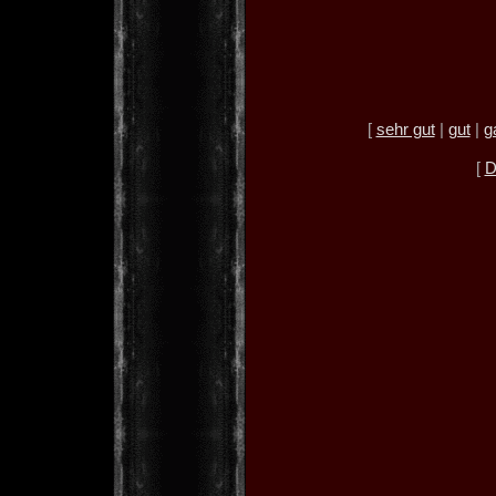
[
sehr gut
|
gut
|
g
[
D