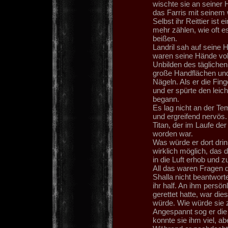
wischte sie an seiner
das Farris mit seine
Selbst ihr Reittier ist 
mehr zählen, wie oft e
beißen.
Landril sah auf seine
waren seine Hände vol
Unbilden des täglichen
große Handflächen und
Nägeln. Als er die Fing
und er spürte den leic
begann.
Es lag nicht an der Te
und ergreifend nervös. 
Titan, der im Laufe de
worden war.
Was würde er dort dri
wirklich möglich, das
in die Luft erhob und 
All das waren Fragen d
Shalla nicht beantwor
ihr half. An ihm persönl
gerettet hatte, war d
würde. Wie würde sie z
Angespannt sog er die
konnte sie ihm viel, a