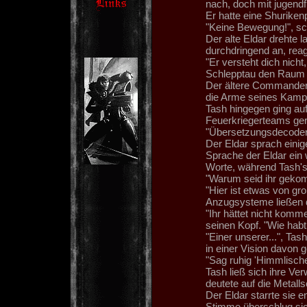
nach, doch mit jugendf
Er hatte eine Shurikenp
"Keine Bewegung!", sc
Der alte Eldar drehte 
durchdringend an, reag
"Er versteht dich nicht
Schlepptau den Raum b
Der ältere Commander 
die Arme seines Kampf
Tash hingegen ging auf
Feuerkriegerteams ger
"Übersetzungsdecoder 
Der Eldar sprach einig
Sprache der Eldar ein 
Worte, während Tash's
"Warum seid ihr gek
"Hier ist etwas von gr
Anzugsysteme ließen 
"Ihr hättet nicht komm
seinen Kopf. "Wie habt
"Einer unserer...", Tas
in einer Vision davon 
"Sag ruhig 'Himmlischer
Tash ließ sich ihre Ve
deutete auf die Metalls
Der Eldar starrte sie e
Stimme überschlug sic