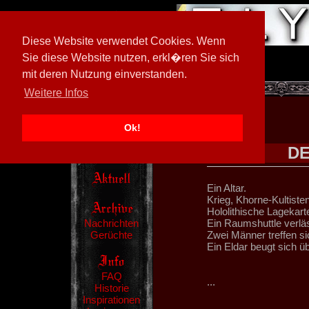
Diese Website verwendet Cookies. Wenn
Sie diese Website nutzen, erkl�ren Sie sich
mit deren Nutzung einverstanden.
[
602026/M3
]
Weitere Infos
Ok!
DE
Ein Altar.
Krieg, Khorne-Kultiste
Hololithische Lagekart
Nachrichten
Ein Raumshuttle verläs
Gerüchte
Zwei Männer treffen si
Ein Eldar beugt sich üb
FAQ
...
Historie
Inspirationen