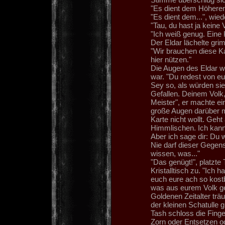
"Es dient dem Höhere
"Es dient dem...", wied
"Tau, du hast ja keine 
"Ich weiß genug. Eine 
Der Eldar lächelte grim
"Wir brauchen diese Ka
hier nützen."
Die Augen des Eldar we
war. "Du redest von e
Sey so, als würden sie 
Gefallen. Deinem Vol
Meister", er machte ei
große Augen darüber ma
Karte nicht wollt. Geht
Himmlischen. Ich kann 
Aber ich sage dir: Du
Nie darf dieser Gegens
wissen, was..."
"Das genügt!", platzte
Kristalltisch zu. "Ich
euch eure ach so kostb
was aus eurem Volk ge
Goldenen Zeitalter trä
der kleinen Schatulle g
Tash schloss die Finge
Zorn oder Entsetzen o