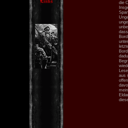
die 
Insg
Span
Unge
unge
unbe
dass
Bord 
unte
letzt
Bord
dadu
Begr
wied
Lese
aus 
offen
davon
mein
Eldar
dies