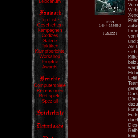
Lexicanum
Von 
Wirb
Xeno
Top-Liste
Phän
ISBN
Geschichten
auße
1-844-16365-2
Kampagnen
Impe
[
Kaufen
]
Codizes
von 
Galerie
und 
Taktiken
Als 
Kampfberichte
sich 
Workshop
Kill
Projekte
beiz
Awards
werd
Elda
Leli
Team 
Computerspiele
gerät
Rezensionen
Dark 
Brettspiele
Dämo
Spezial!
dazu
komm
Fort
durc
Diese
Reih
kein