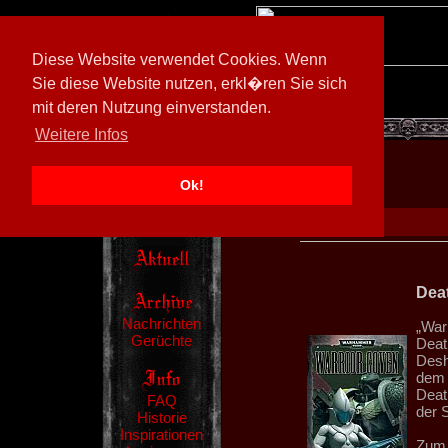
Diese Website verwendet Cookies. Wenn
Sie diese Website nutzen, erkl�ren Sie sich
mit deren Nutzung einverstanden.
[
600026/M3
]
Weitere Infos
Ok!
Deat
Nachrichten
„War
Gerüchte
Deat
Desh
dem 
Deat
FAQ
der 
Historie
Inspirationen
Zum 