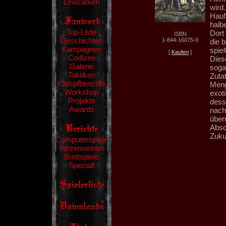
Lexicanum
wird
Hauf
halb
Top-Liste
Dort
ISBN
Geschichten
1-844-16075-0
die 
Kampagnen
spielt
[
Kaufen
]
Codizes
Dies
Galerie
soga
Taktiken
Zutat
Kampfberichte
Meng
Workshop
exot
Projekte
dess
Awards
nach
über
Absc
Zukun
Computerspiele
Rezensionen
Brettspiele
Spezial!