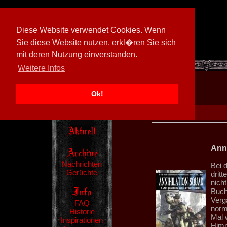
Diese Website verwendet Cookies. Wenn
Sie diese Website nutzen, erkl�ren Sie sich
mit deren Nutzung einverstanden.
[
600026/M3
]
Weitere Infos
Ok!
Anni
Nachrichten
Bei 
Gerüchte
drit
nich
Buch
Verg
FAQ
norm
Historie
Mal w
Inspirationen
Himm