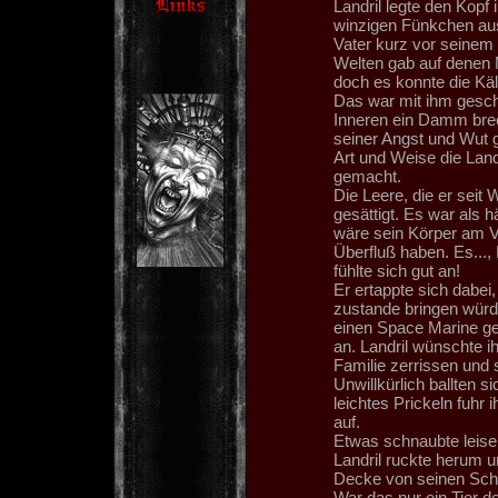
Landril legte den Kopf
winzigen Fünkchen aus 
Vater kurz vor seinem 
Welten gab auf denen 
doch es konnte die Kält
Das war mit ihm gesche
Inneren ein Damm breche
seiner Angst und Wut g
Art und Weise die Landr
gemacht.
Die Leere, die er seit 
gesättigt. Es war als 
wäre sein Körper am 
Überfluß haben. Es...,
fühlte sich gut an!
Er ertappte sich dabei
zustande bringen würde
einen Space Marine get
an. Landril wünschte i
Familie zerrissen und 
Unwillkürlich ballten 
leichtes Prickeln fuhr
auf.
Etwas schnaubte leise 
Landril ruckte herum u
Decke von seinen Schu
War das nur ein Tier d