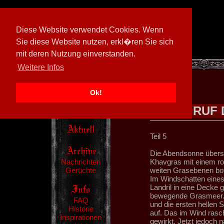
Diese Website verwendet Cookies. Wenn
Sie diese Website nutzen, erkl�ren Sie sich
mit deren Nutzung einverstanden.
[
602026/M3
]
Weitere Infos
Ok!
RUF 
Teil 5
Die Abendsonne übersc
Nachrichten
Khavgras mit einem ro
Gerüchte
weiten Grasebenen bo
Im Windschatten eines
Landril in eine Decke g
bewegende Grasmeer. 
FAQ
und die ersten hellen 
Historie
auf. Das im Wind rasch
Inspirationen
gewirkt. Jetzt jedoch