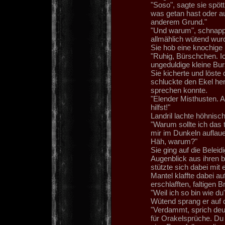
"Soso", sagte sie spött
was getan hast oder au
anderem Grund."
"Und warum", schnappte
allmählich wütend wurd
Sie hob eine knochige 
"Ruhig, Bürschchen. Ic
ungeduldige kleine Bu
Sie kicherte und löste 
schluckte den Ekel her
sprechen konnte.
"Elender Misthusten. A
hilfst!"
Landril lachte höhnisch
"Warum sollte ich das t
mir im Dunkeln aufla
Häh, warum?"
Sie ging auf die Beleid
Augenblick aus ihren 
stützte sich dabei mit
Mantel klaffte dabei auf
erschlafften, faltigen 
"Weil ich so bin wie du"
Wütend sprang er auf di
"Verdammt, sprich deut
für Orakelsprüche. Du b