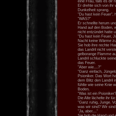
eine Frau, falls es dir n
Er drehte sich von ihr 
Dunkelheit sprang.
"Du hast kein Feuer", h
"WAS?"
Er schnellte herum und 
Hand auf den Boden, w
nicht entzündet hatte
"Du hast kein Feuer, J
Nacht keine Wärme zu
Sie hob ihre rechte Ha
das Landril nicht vers
gelborange Flamme aus
Landril schluckte sein
das Feuer.
"Aber wie....?"
"Ganz einfach, Jüngelc
Psioniker. Das Wort ha
dem Blitz den Landril 
fühlte wie seine Knie 
Boden.
"Was ist ein Psioniker
Die Alte lächelte ihr l
"Ganz ruhig, Junge. Vo
was wir sind? Wir sin
"Ja, aber...."
Sie hob die Hand und 