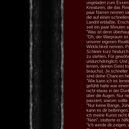
ungeladen zum Essen
Kreaturen, die das Re
paar Narren nennen sie
die auf einen schnelle
Landril erblaßte. Ersc
seit ein paar Minuten a
"Was ist denn überhau
"Oh, der Warpraum ist e
unserer eigenen Realit
Wirklichkeit nennen. 
Schleier kurz hindurc
zu stehlen. Für gewöhn
undurchdringlich. Und 
lernen, deinen Geist tr
brauchst. Je schnelle
sind deine Chancen h
"Wie kann ich es lerne
gefühlt hatte war ei
nicht etwas in der Dunk
über die Augen. Nur ni
passiert, warum sollte
"Nur keine Bange, Jün
kann es dir beibringen.
ich meine Kunst nicht
"Nein", stotterte er hilfl
"Ich werde dir zeigen,