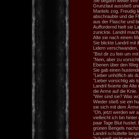
Sie begann weiter ihre
Grunzlaut ausstieß und
Mantels zog. Freudig l
abschraubte und die F
aus der Flasche und br
Auffordernd hielt sie 
zunickte. Landril macht
Alte sie nach einem M
Sie blickte Landril mi
Lidern verschwanden, l
"Bist dir zu fein um mi
"Nein, aber zu vorsich
Ebenen über den Weg l
Sie gab einen hustende
"Lieber unhöflich als 
"Lieber vorsichtig als 
Landril fixierte die Alt
die Arme auf die Knie.
"Wer sind sie? Was wol
Wieder stieß sie ein h
sie sich mit dem Ärme
"Oh, jetzt werden wir 
vielleicht ich bin hinter
paar Tage Blut hustet. 
grünen Bengels nachzu
Landril schüttelte lan
"Ich weiß nicht was sie