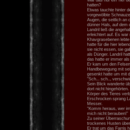
hatten?
Etwas tauchte hinter d
vorgewölbte Schnauze
Augen, die seitlich a
dünner Hals, auf dem 
Landril ließ die angeh
erleichtert auf. Es war
Khavgrasebenen lebte 
hatte für die hier le
sie nicht essen, sie ga
als Dünger. Landril ha
das hatte er immer al
Er kam um den Felsen
Handbewegung mit sein
gesenkt hatte um mit 
"Sch... sch.., verschwi
Sein Blick wanderte übe
dort nicht hingehörte
Körper des Tieres ver
Erschrocken sprang La
Messer.
"Komm heraus, wer imm
mich nicht berauben!"
Zu seiner Überraschung
trockenes Husten über
Er trat um das Farris 