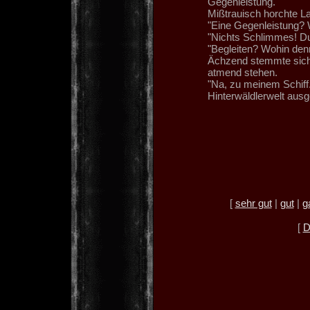
Gegenleistung."
Mißtrauisch horchte Lan
"Eine Gegenleistung?
"Nichts Schlimmes! Du
"Begleiten? Wohin den
Ächzend stemmte sich 
atmend stehen.
"Na, zu meinem Schiff.
Hinterwäldlerwelt ausge
[
sehr gut
|
gut
|
g
[
D