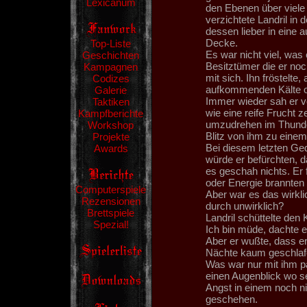
Lexicanum
den Ebenen über viele
verzichtete Landril in d
dessen lieber in eine
Decke.
Top-Liste
Es war nicht viel, was
Geschichten
Besitztümer die er noc
Kampagnen
mit sich. Ihn fröstelte,
Codizes
aufkommenden Kälte od
Galerie
Immer wieder sah er v
Taktiken
wie eine reife Frucht 
Kampfberichte
umzudrehen im Thunde
Workshop
Blitz von ihm zu einem
Projekte
Bei diesem letzten Ge
Awards
würde er befürchten, d
es geschah nichts. Er 
oder Energie brannten 
Computerspiele
Aber war es das wirkl
Rezensionen
durch unwirklich?
Brettspiele
Landril schüttelte den 
Spezial!
Ich bin müde, dachte e
Aber er wußte, dass er
Nächte kaum geschlafen
Was war nur mit ihm pa
einen Augenblick wo s
Angst in einem noch n
geschehen.