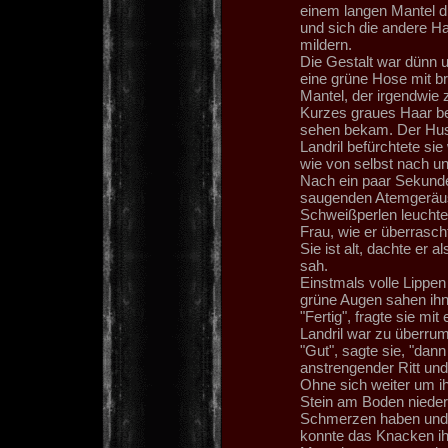
einem langen Mantel di
und sich die andere H
mildern.
Die Gestalt war dünn u
eine grüne Hose mit br
Mantel, der irgendwie 
Kurzes graues Haar bed
sehen bekam. Der Hust
Landril befürchtete s
wie von selbst nach un
Nach ein paar Sekunden 
saugenden Atemgeräus
Schweißperlen leuchtet
Frau, wie er überrascht 
Sie ist alt, dachte er a
sah.
Einstmals volle Lippe
grüne Augen sahen ihn 
"Fertig", fragte sie mit
Landril war zu überru
"Gut", sagte sie, "dann
anstrengender Ritt und 
Ohne sich weiter um ih
Stein am Boden nieder
Schmerzen haben und 
konnte das Knacken ih