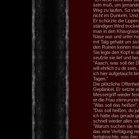
sein muß, um jemande
Weg zu laufen. So vie
nicht im Dunkeln. Und e
Er schürzte die Lippen
ständigen Wind trocke
man in den Khavgraseb
Nase aus und unter no
mit Talg gehabt um sic
den Ruinen keinen meh
Sie legte den Kopf in 
seufzte sie tief und be
"Aaach, was soll der D
will ehrlich zu dir sei
ich hier aufgetaucht bi
Tagen."
Die plötzliche Offenhe
Geplänkel. Er setzte 
Messergriff wieder fe
er die Frau stirnrunzel
"Was soll das heißen", 
"Das soll heißen, du ju
ich hätte das gerade ge
schnell wieder alles v
"Warum suchen sie mich
das eine Verfolgung re
fertigbrachte, was ihm 