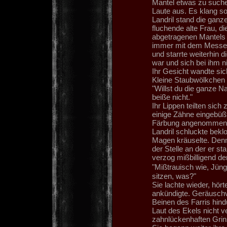
Mantel etwas zu suche
Laute aus. Es klang so 
Landril stand die ganze 
fluchende alte Frau, d
abgetragenen Mantels a
immer mit dem Messer i
und starrte weiterhin d
war und sich bei ihm n
Ihr Gesicht wandte sic
Kleine Staubwölkchen 
"Willst du die ganze N
beiße nicht."
Ihr Lippen teilten sic
einige Zähne eingebüßt
Färbung angenommen 
Landril schluckte bek
Magen kräuselte. Denn
der Stelle an der er st
verzog mißbilligend d
"Mißtrauisch wie, Jün
sitzen, was?"
Sie lachte wieder, hört
ankündigte. Geräuschv
Beinen des Farris hind
Laut des Ekels nicht v
zahnlückenhaften Grin