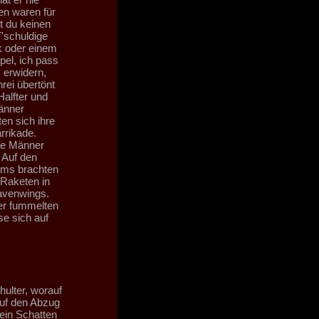
en waren für
st du keinen
'schuldige
k oder einem
pel, ich pass
 erwidern,
rei übertönt
Halfter und
Männer
en sich ihre
rrikade.
ine Männer
 Auf den
ams brachten
 Raketen in
Ravenwings.
der fummelten
e sich auf
hulter, worauf
auf den Abzug
 ein Schatten