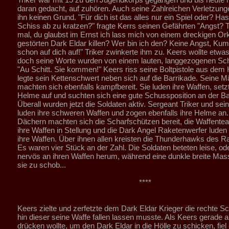
daran gedacht, auf zuhören. Auch seine Zahlreichen Verletzung
ihn keinen Grund. "Für dich ist das alles nur ein Spiel oder? Ha
Schiss ab zu kratzen?" fragte Kerrs seinen Gefährten "Angst? T
mal, du glaubst im Ernst ich lass mich von einem dreckigen Or
gestörten Dark Eldar killen? Wer bin ich den? Keine Angst, Kum
schon auf dich auf!" Triker zwinkerte ihm zu. Keers wollte etwas
doch seine Worte wurden von einem lauten, langgezogenen Sch
"Au Schitt. Sie kommen!" Keers riss seine Boltpistole aus dem 
legte sein Kettenschwert neben sich auf die Barrikade. Seine 
machten sich ebenfalls kampfbereit. Sie luden ihre Waffen, setzt
Helme auf und suchten sich eine gute Schussposition an der Ba
Überall wurden jetzt die Soldaten aktiv. Sergeant Triker und se
luden ihre schweren Waffen und zogen ebenfalls ihre Helme an.
Dächern machten sich die Scharfschützen bereit, die Waffente
ihre Waffen in Stellung und die Dark Angel Raketenwerfer luden
ihre Waffen. Über ihnen allen kreisten die Thunderhawks des 
Es waren vier Stück an der Zahl. Die Soldaten beteten leise, o
nervös an ihren Waffen herum, während eine dunkle breite Mass
sie zu schob...
****
Keers zielte und zerfetzte dem Dark Eldar Krieger die rechte Sc
hin dieser seine Waffe fallen lassen musste. Als Keers gerade 
drücken wollte, um den Dark Eldar in die Hölle zu schicken, fiel