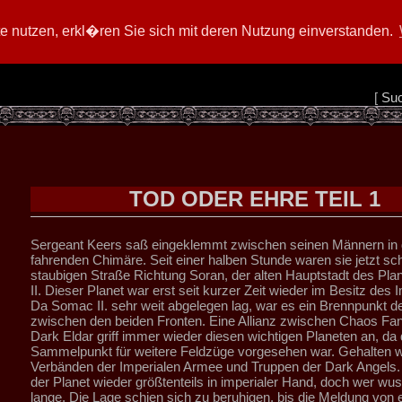
 nutzen, erkl�ren Sie sich mit deren Nutzung einverstanden.
[
Su
TOD ODER EHRE TEIL 1
Sergeant Keers saß eingeklemmt zwischen seinen Männern in 
fahrenden Chimäre. Seit einer halben Stunde waren sie jetzt sc
staubigen Straße Richtung Soran, der alten Hauptstadt des Pl
II. Dieser Planet war erst seit kurzer Zeit wieder im Besitz des
Da Somac II. sehr weit abgelegen lag, war es ein Brennpunkt de
zwischen den beiden Fronten. Eine Allianz zwischen Chaos Fan
Dark Eldar griff immer wieder diesen wichtigen Planeten an, da 
Sammelpunkt für weitere Feldzüge vorgesehen war. Gehalten w
Verbänden der Imperialen Armee und Truppen der Dark Angels. 
der Planet wieder größtenteils in imperialer Hand, doch wer wus
lange. Die Lage schien sich zu beruhigen, bis die Meldung von 