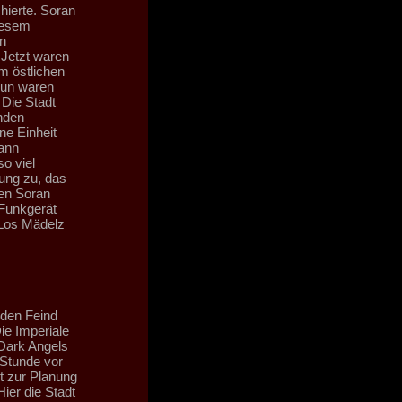
hierte. Soran
iesem
n
 Jetzt waren
im östlichen
 Nun waren
 Die Stadt
enden
ne Einheit
ann
o viel
ung zu, das
pen Soran
 Funkgerät
"Los Mädelz
 den Feind
ie Imperiale
Dark Angels
 Stunde vor
t zur Planung
ier die Stadt