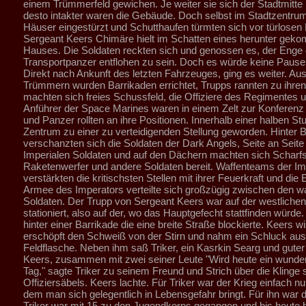
einem Trümmerfeld gewichen. Je weiter sie sich der Stadtmitte 
desto intakter waren die Gebäude. Doch selbst im Stadtzentru
Häuser eingestürzt und Schutthaufen türmten sich vor türlosen
Sergeant Keers Chimäre hielt im Schatten eines herunter ge
Hauses. Die Soldaten reckten sich und genossen es, der Enge 
Transportpanzer entflohen zu sein. Doch es würde keine Pause
Direkt nach Ankunft des letzten Fahrzeuges, ging es weiter. Au
Trümmern wurden Barrikaden errichtet, Trupps rannten zu ihre
machten sich freies Schussfeld, die Offiziere des Regimentes u
Anführer der Space Marines waren in einem Zelt zur Konferen
und Panzer rollten an ihre Positionen. Innerhalb einer halben S
Zentrum zu einer zu verteidigenden Stellung geworden. Hinter 
verschanzten sich die Soldaten der Dark Angels, Seite an Seite
Imperialen Soldaten und auf den Dächern machten sich Scharf
Raketenwerfer und andere Soldaten bereit. Waffenteams der Im
verstärkten die kritischsten Stellen mit ihrer Feuerkraft und die E
Armee des Imperators verteilte sich großzügig zwischen den w
Soldaten. Der Trupp von Sergeant Keers war auf der westlichen
stationiert, also auf der, wo das Hauptgefecht stattfinden würde.
hinter einer Barrikade die eine breite Straße blockierte. Keers w
erschöpft den Schweiß von der Stirn und nahm ein Schluck aus
Feldflasche. Neben ihm saß Triker, ein Kasrkin Searg und gute
Keers, zusammen mit zwei seiner Leute "Wird heute ein wunde
Tag," sagte Triker zu seinem Freund und Strich über die Klinge 
Offiziersäbels. Keers lachte. Für Triker war der Krieg einfach nur
dem man sich gelegentlich in Lebensgefahr bringt. Für ihn war 
Triker war mit 15 zu den Jugendkorps gegangen und bis heute h