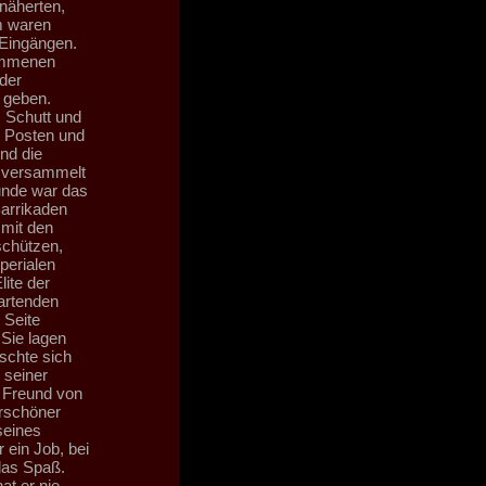
näherten,
m waren
 Eingängen.
kommenen
der
 geben.
s Schutt und
n Posten und
nd die
z versammelt
tunde war das
Barrikaden
 mit den
schützen,
perialen
lite der
artenden
 Seite
 Sie lagen
ischte sich
 seiner
r Freund von
rschöner
seines
 ein Job, bei
das Spaß.
at er nie