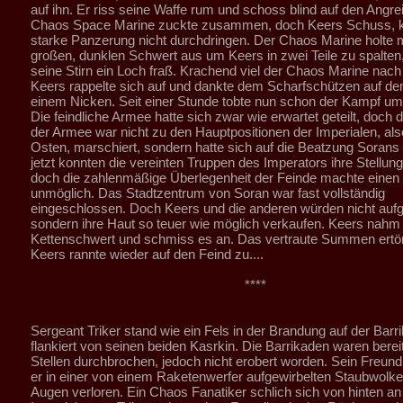
auf ihn. Er riss seine Waffe rum und schoss blind auf den Angrei
Chaos Space Marine zuckte zusammen, doch Keers Schuss, k
starke Panzerung nicht durchdringen. Der Chaos Marine holte 
großen, dunklen Schwert aus um Keers in zwei Teile zu spalten, 
seine Stirn ein Loch fraß. Krachend viel der Chaos Marine nach 
Keers rappelte sich auf und dankte dem Scharfschützen auf d
einem Nicken. Seit einer Stunde tobte nun schon der Kampf um 
Die feindliche Armee hatte sich zwar wie erwartet geteilt, doch d
der Armee war nicht zu den Hauptpositionen der Imperialen, al
Osten, marschiert, sondern hatte sich auf die Beatzung Sorans 
jetzt konnten die vereinten Truppen des Imperators ihre Stellung
doch die zahlenmäßige Überlegenheit der Feinde machte einen 
unmöglich. Das Stadtzentrum von Soran war fast vollständig
eingeschlossen. Doch Keers und die anderen würden nicht auf
sondern ihre Haut so teuer wie möglich verkaufen. Keers nahm
Kettenschwert und schmiss es an. Das vertraute Summen ertö
Keers rannte wieder auf den Feind zu....
****
Sergeant Triker stand wie ein Fels in der Brandung auf der Barr
flankiert von seinen beiden Kasrkin. Die Barrikaden waren berei
Stellen durchbrochen, jedoch nicht erobert worden. Sein Freund
er in einer von einem Raketenwerfer aufgewirbelten Staubwolk
Augen verloren. Ein Chaos Fanatiker schlich sich von hinten an