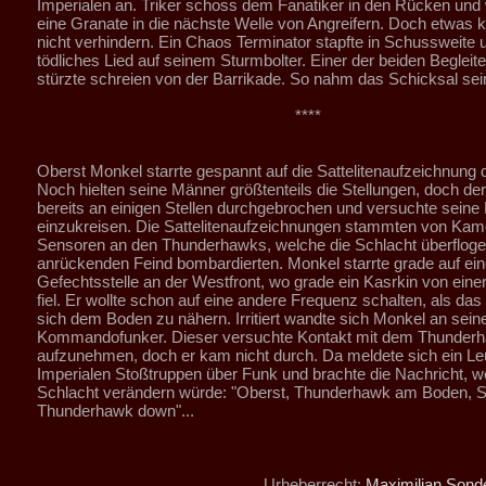
Imperialen an. Triker schoss dem Fanatiker in den Rücken und w
eine Granate in die nächste Welle von Angreifern. Doch etwas k
nicht verhindern. Ein Chaos Terminator stapfte in Schussweite 
tödliches Lied auf seinem Sturmbolter. Einer der beiden Begleite
stürzte schreien von der Barrikade. So nahm das Schicksal sein
****
Oberst Monkel starrte gespannt auf die Sattelitenaufzeichnung 
Noch hielten seine Männer größtenteils die Stellungen, doch de
bereits an einigen Stellen durchgebrochen und versuchte seine
einzukreisen. Die Sattelitenaufzeichnungen stammten von Kam
Sensoren an den Thunderhawks, welche die Schlacht überflog
anrückenden Feind bombardierten. Monkel starrte grade auf ein
Gefechtsstelle an der Westfront, wo grade ein Kasrkin von eine
fiel. Er wollte schon auf eine andere Frequenz schalten, als das 
sich dem Boden zu nähern. Irritiert wandte sich Monkel an sein
Kommandofunker. Dieser versuchte Kontakt mit dem Thunder
aufzunehmen, doch er kam nicht durch. Da meldete sich ein Le
Imperialen Stoßtruppen über Funk und brachte die Nachricht, w
Schlacht verändern würde: "Oberst, Thunderhawk am Boden, Si
Thunderhawk down"...
Urheberrecht:
Maximilian Son