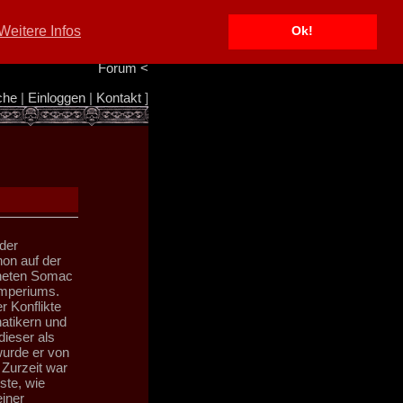
Portal
<
Weitere Infos
Ok!
Info/Impressum
<
Team
<
Forum
<
che
|
Einloggen
|
Kontakt
]
der
hon auf der
aneten Somac
 Imperiums.
r Konflikte
atikern und
dieser als
urde er von
Zurzeit war
ste, wie
einer