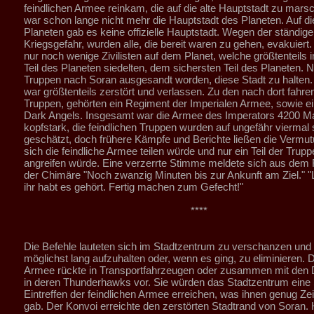
feindlichen Armee reinkam, die auf die alte Hauptstadt zu marsc
war schon lange nicht mehr die Hauptstadt des Planeten. Auf d
Planeten gab es keine offizielle Hauptstadt. Wegen der ständige
Kriegsgefahr, wurden alle, die bereit waren zu gehen, evakuiert.
nur noch wenige Zivilisten auf dem Planet, welche größtenteils 
Teil des Planeten siedelten, dem sichersten Teil des Planeten.
Truppen nach Soran ausgesandt worden, diese Stadt zu halten.
war größtenteils zerstört und verlassen. Zu den nach dort fahr
Truppen, gehörten ein Regiment der Imperialen Armee, sowie ei
Dark Angels. Insgesamt war die Armee des Imperators 4200 M
kopfstark, die feindlichen Truppen wurden auf ungefähr viermal s
geschätzt, doch frühere Kämpfe und Berichte ließen die Vermut
sich die feindliche Armee teilen würde und nur ein Teil der Trup
angreifen würde. Eine verzerrte Stimme meldete sich aus dem
der Chimäre "Noch zwanzig Minuten bis zur Ankunft am Ziel." 
ihr habt es gehört. Fertig machen zum Gefecht!"
****
Die Befehle lauteten sich im Stadtzentrum zu verschanzen und
möglichst lang aufzuhalten oder, wenn es ging, zu eliminieren. D
Armee rückte in Transportfahrzeugen oder zusammen mit den 
in deren Thunderhawks vor. Sie würden das Stadtzentrum eine
Eintreffen der feindlichen Armee erreichen, was ihnen genug Zei
gab. Der Konvoi erreichte den zerstörten Stadtrand von Soran. H