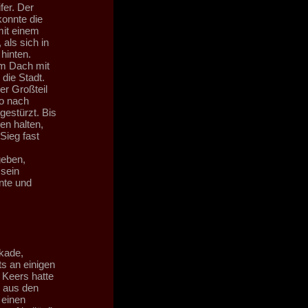
fer. Der
onnte die
mit einem
als sich in
hinten.
em Dach mit
die Stadt.
er Großteil
so nach
gestürzt. Bis
en halten,
Sieg fast
geben,
 sein
nte und
ikade,
ts an einigen
 Keers hatte
e aus den
 einen