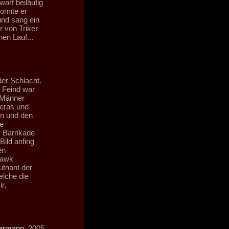
arf beiläufig
onnte er
und sang ein
r von Triker
en Lauf...
der Schlacht.
r Feind war
 Männer
eras und
en und den
e
r Barrikade
Bild anfing
en
hawk
utnant der
elche die
r,
dermann
, 2005