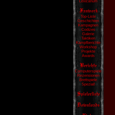
Lexicanum
Top-Liste
Geschichten
Kampagnen
Codizes
Galerie
Taktiken
Kampfberichte
Workshop
Projekte
Awards
Computerspiele
Rezensionen
Brettspiele
Spezial!