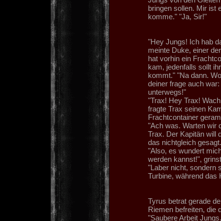
bringen sollen. Mir ist
komme." "Ja, Sir!"
"Hey Jungs! Ich hab da
meinte Duke, einer der
hat vorhin ein Frachtc
kam, jedenfalls sollt i
kommt." "Na dann. Wo 
deiner frage auch war: 
unterwegs!"
"Trax! Hey Trax! Wach
fragte Trax seinen Ka
Frachtcontainer geramm
"Ach was. Warten wir d
Trax. Der Kapitän will
das nichtgleich gesagt
"Also, es wundert mic
werden kannst!", grins
"Laber nicht, sondern s
Turbine, während das H
Tyrus betrat gerade d
Riemen befreiten, die
"Saubere Arbeit Jungs.