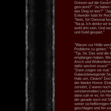
Grinsen auf die Gesicht
gescannt?" "Ja haben w
das Ding ist leer?" "
Entweder habt ihr Rec
"Nein, Sir! Diesmal fun
"Na ja. Ich denke wir 
wohl drin sein. Und we
und Geld gespart."
"Warum zur Hölle weck
Probleme zu geben." 
"Tja, Sir. Das sind die
empfangen haben. Wenn
Arsch und Wolkenbruch
dafür wecken muss!" "
"Dann zeigen sie mal."
Galaxisbewegende Sens
Hals um, Clearn!" Doc
der blanke Horror. Ein
zerstört, 2 waren noch 
verstümmelten Leichen
dann sah er es: Im Hin
der gerade noch mit Sl
seiner sichelförmigen
geschlagen und ihn som