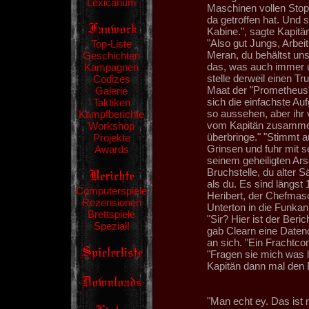
Lexicanum
Maschinen vollen Stopp
da getroffen hat. Und st
Kabine.", sagte Kapitä
"Also gut Jungs, Arbeit
Top-Liste
Meran, du behältst uns i
Geschichten
das, was auch immer u
Kampagnen
stelle derweil einen T
Codizes
Maat der "Prometheus".
Galerie
sich die einfachste Au
Taktiken
so aussehen, aber ihr 
Kampfberichte
vom Kapitän zusammen
Workshop
überbringe." "Stimmt a
Projekte
Grinsen und fuhr mit s
Awards
seinem geheiligten Arsc
Bruchstelle, du alter S
als du. Es sind längst
Computerspiele
Heribert, der Chefmasc
Rezensionen
Unterton in die Funkanl
Brettspiele
"Sir? Hier ist der Beri
Spezial!
gab Clearn eine Datend
an sich. "Ein Frachtco
"Fragen sie mich was le
Kapitän dann mal den B
"Man echt ey. Das ist m