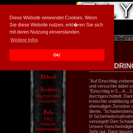
Diese Website verwendet Cookies. Wenn
Sie diese Website nutzen, erkl�ren Sie sich
mit deren Nutzung einverstanden.
[
600026/M3
]
Weitere Infos
Ok!
EINDRIN
"Auf Einschlag vorberei
und versuchte dabei so
"Einschlag in 5....4....3
Nachrichten
durchgeschüttelt. Dann
Gerüchte
kreischte unablässig 
ehemaligen Zerstörer d
diente. "Schadensberic
6! Sicherheitsmaßnahm
FAQ
versiegelt! Den Schade
Historie
Unsere Geschwindigkeit
Inspirationen
Sehr gut. Dann lassen