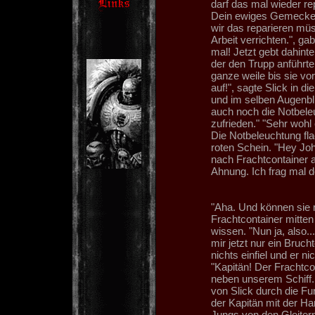
darf das mal wieder re
Dein ewiges Gemecker g
wir das reparieren müs
Arbeit verrichten.", g
mal! Jetzt gebt dahinten
der den Trupp anführte
ganze weile bis sie vor
auf!", sagte Slick in d
und im selben Augenbli
auch noch die Notbele
zufrieden." "Sehr wohl
Die Notbeleuchtung flac
roten Schein. "Hey Joh
nach Frachtcontainer a
Ahnung. Ich frag mal d
"Aha. Und können sie 
Frachtcontainer mitten
wissen. "Nun ja, also..
mir jetzt nur ein Bruch
nichts einfiel und er 
"Kapitän! Der Frachtco
neben unserem Schiff.
von Slick durch die Fu
der Kapitän mit der H
Jungs von den Gleitern