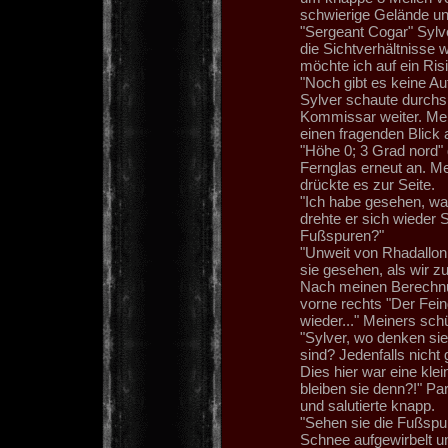
schwierige Gelände un
"Sergeant Cogar" Sylv
die Sichtverhältnisse 
möchte ich auf ein Risi
"Noch gibt es keine Auf
Sylver schaute durchs
Kommissar weiter. Mein
einen fragenden Blick 
"Höhe 0; 3 Grad nord"
Fernglas erneut an. Me
drückte es zur Seite.
"Ich habe gesehen, was
drehte er sich wieder S
Fußspuren?"
"Unweit von Rhadallon 
sie gesehen, als wir 
Nach meinen Berechnun
vorne rechts "Der Fein
wieder..." Meiners schü
"Sylver, wo denken si
sind? Jedenfalls nicht
Dies hier war eine kle
bleiben sie denn?!" Pa
und salutierte knapp.
"Sehen sie die Fußspur
Schnee aufgewirbelt u