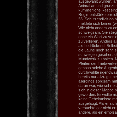
ausgewählt wurden, an
Animal an und grunzte a
kümmerliche Rest sind
Regimentstärke erreich
55. Schützendivision b
meldete sich keiner (wi
Wie nicht anders zu e
schweigsam. Sie stiege
ohne ein Wort zu verli
zu verlieren. Anders 
als bedrückend. Selbst
die Laune noch sehr, seh
schweigen gesehen, de
Mundwerk zu halten. M
Pfeifen der Triebwerke
genoss solche Augenbl
durchwühlte irgendwas,
bereits nur allzu gut
allerdings sorgsam m
daran war, wie sehr es
sich in dieser Mappe b
geworden. Er wollte ni
keine Geheimnisse meh
ausgelaugt. Als er sic
versuchte gar nicht ers
andere, als ein erhols