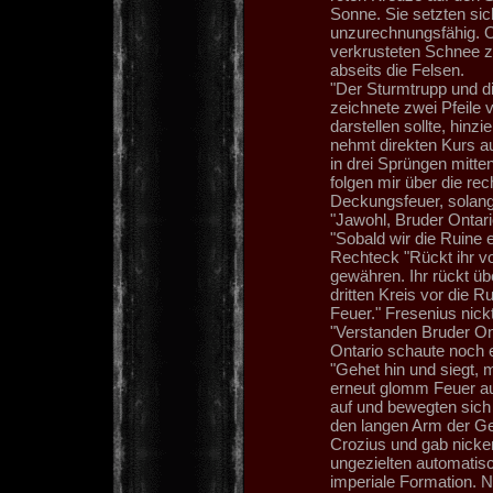
Sonne. Sie setzten sic
unzurechnungsfähig. O
verkrusteten Schnee zu
abseits die Felsen.
"Der Sturmtrupp und d
zeichnete zwei Pfeile
darstellen sollte, hinz
nehmt direkten Kurs a
in drei Sprüngen mitten
folgen mir über die re
Deckungsfeuer, solang
"Jawohl, Bruder Ontari
"Sobald wir die Ruine e
Rechteck "Rückt ihr v
gewähren. Ihr rückt übe
dritten Kreis vor die 
Feuer." Fresenius nick
"Verstanden Bruder On
Ontario schaute noch 
"Gehet hin und siegt, 
erneut glomm Feuer au
auf und bewegten sich 
den langen Arm der Ge
Crozius und gab nicke
ungezielten automatisc
imperiale Formation. N