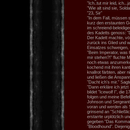
"Ich..tut mir leid, ich...
"Wie alt sind sie, Sol
"23, Sir"
"In dem Fall, müssen s
kurz den erstaunten G
im schreiend-beleidig
des Kadetts genoss: "D
Der Kadett machte, völl
zurück ins Glied und 
Einsatzes schweigen, 
"Beim Imperator, was h
mir stehen?!" fluchte 
noch etwas anzumerken
kochend mit ihren kant
knallrot färbten, aber 
und ließen die Anspan
"Dacht ich's mir." Sag
"Dann erkläre ich jetz
bildet "Icewolf I", die
folgen und meine Bef
Johnson und Sergeant 
voran und werden als S
grinsend an "Schließlic
erstarrte urplötzlich u
gegeben "Das Kommand
"Bloodhound". Diejenig