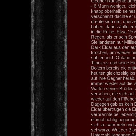
Gegner Rauschte durch
- 6 Mann weniger, leic
knapp oberhalb seines 
verschanzt dachte er u
drehte sich um, überze
haben, dann zählte er 
in die Ruine. Etwa 19 
Regen, als er sein Spr
Sie landeten nur Milli
Dark Eldar aus den au
krochen, um wieder hin
sah er auch Ontario u
Titanicus und seine Ei
Boltern bereits die dr
heulten gleichzeitig l
auf ihre Gegner herab.
immer wieder auf die v
Waffen seiner Brüder, 
versehen, die sich auf 
wieder auf den Fläche
Dagegen gab es kein 
Eldar übertrugen die En
verbrannte bei lebendi
einmal richtig begonne
sich zu sammeln und zu
schwarze Wut der Blood
Unterzahl liegenden Eld