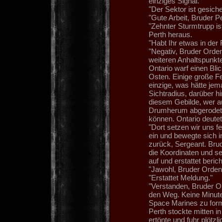
einziges Signal.
"Der Sektor ist gesicher
"Gute Arbeit, Bruder Pe
"Zehnter Sturmtrupp is
Perth heraus.
"Habt Ihr etwas in der
"Negativ, Bruder Orde
weiteren Anhaltspunkte
Ontario warf einen Bli
Osten. Einige große F
einzige, was hätte j
Sichtradius, darüber 
diesem Gebilde, wer a
Drumherum abgerodet h
können. Ontario deutet
"Dort setzen wir uns fe
ein und bewegte sich i
zurück, Sergeant. Brud
die Koordinaten und s
auf und erstattet beric
"Jawohl, Bruder Ordens
"Erstattet Meldung."
"Verstanden, Bruder Or
den Weg. Keine Minute
Space Marines zu form
Perth stockte mitten i
ertönte und fuhr plötz