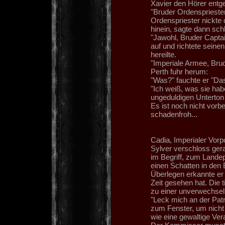
Xavier den Hörer entg
"Bruder Ordensprieste
Ordenspriester nickte
hinein, sagte dann schl
"Jawohl, Bruder Capta
auf und richtete seine
hereilte.
"Imperiale Armee, Brud
Perth fuhr herum:
"Was?" fauchte er "Das 
"Ich weiß, was sie hab
ungeduldigen Unterton 
Es ist noch nicht vorb
schadenfroh...
Cadia, Imperialer Vorp
Sylver verschloss ge
im Begriff, zum Landep
einen Schatten in den
Überlegen erkannte er 
Zeit gesehen hat. Die 
zu einer unverwechsel
"Leck mich an der Patr
zum Fenster, um nich
wie eine gewaltige Ve