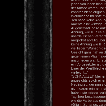
jeden von ihnen hindur
der Armee waren und 
konnten nicht leugnen
Weißbleche musste mit
"Ich habe keine Ahnung,
machte eine winzige 
Augenersatz böse anzuf
Ahnung, wie IHR es euc
überdeutlichen Verach
möglichst abfällig über
keine Ahnung wie IHR b
viel lieber "Wünsch-dir
Gesicht ganz nah an d
gegen einen Plasmawer
unzufrieden war. Er st
ein Vorgesetzter ist, 
Einer der Weißbleche m
vielleicht..."
"SCHNAUZE!" Meiners d
angesichts solch einer 
Neuling zu, der nun si
nicht daran erinnern, 
haben, sie mieser verf
Tag ihrer beschissenen
wie die Farbe aus dem
völlig in Schande, zu 