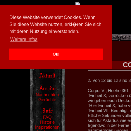
Diese Website verwendet Cookies. Wenn
Sie diese Website nutzen, erkl�ren Sie sich
mit deren Nutzung einverstanden.
[
597026/M3
]
Weitere Infos
Ok!
CO
2. Von 12 bis 12 sind 
Corpul VI, Hoehe 361
Nachrichten
"Einheit X, vorrücken ü
Gerüchte
wir geben euch Decku
"Hier Einheit X, habe 
"Einheit VII. Bestätigt,
Etliche Sekunden voll
FAQ
sich für Astartus wie 
Historie
Irgendwo in der Ferne
Inspirationen
hämmerndes Grollen. Er