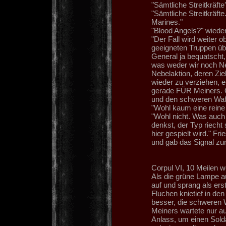
"Sämtliche Streitkräft
"Sämtliche Streitkräfte
Marines."
"Blood Angels?" wiede
"Der Fall wird weiter 
geeigneten Truppen übe
General ja bequatscht, 
was weder wir noch N
Nebelaktion, deren Zie
wieder zu verziehen, e
gerade FÜR Meiners. O
und den schweren Waf
"Wohl kaum eine rein
"Wohl nicht. Was auch
denkst, der Typ riecht
hier gespielt wird." F
und gab das Signal zu
Corpul VI, 10 Meilen w
Als die grüne Lampe au
auf und sprang als erst
Fluchen knietief in de
besser, die schweren W
Meiners wartete nur au
Anlass, um einen Sold