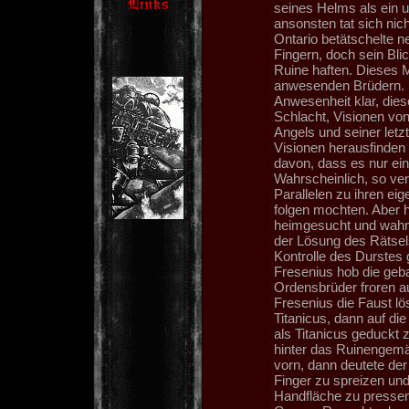
seines Helms als ein u
ansonsten tat sich nich
Ontario betätschelte n
Fingern, doch sein Blic
Ruine haften. Dieses 
anwesenden Brüdern. E
Anwesenheit klar, dies
Schlacht, Visionen vo
Angels und seiner let
Visionen herausfinden
davon, dass es nur ein
Wahrscheinlich, so ver
Parallelen zu ihren eig
folgen mochten. Aber h
heimgesucht und wahns
der Lösung des Rätsels 
Kontrolle des Durstes 
Fresenius hob die geba
Ordensbrüder froren au
Fresenius die Faust lö
Titanicus, dann auf die
als Titanicus geduckt
hinter das Ruinengemä
vorn, dann deutete der
Finger zu spreizen und
Handfläche zu pressen.