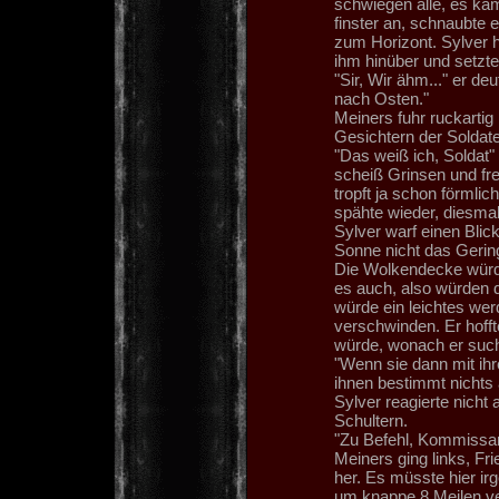
schwiegen alle, es ka
finster an, schnaubte 
zum Horizont. Sylver 
ihm hinüber und setzte
"Sir, Wir ähm..." er d
nach Osten."
Meiners fuhr ruckartig
Gesichtern der Soldat
"Das weiß ich, Soldat" 
scheiß Grinsen und fre
tropft ja schon förmli
spähte wieder, diesmal
Sylver warf einen Blic
Sonne nicht das Gering
Die Wolkendecke würde
es auch, also würden 
würde ein leichtes we
verschwinden. Er hoff
würde, wonach er such
"Wenn sie dann mit ihr
ihnen bestimmt nichts
Sylver reagierte nicht 
Schultern.
"Zu Befehl, Kommissar 
Meiners ging links, Fri
her. Es müsste hier ir
um knappe 8 Meilen ve