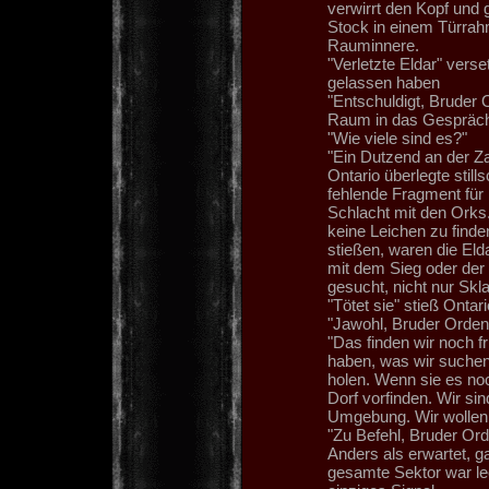
verwirrt den Kopf und
Stock in einem Türrahm
Rauminnere.
"Verletzte Eldar" vers
gelassen haben
"Entschuldigt, Bruder 
Raum in das Gespräch e
"Wie viele sind es?"
"Ein Dutzend an der Za
Ontario überlegte stil
fehlende Fragment für 
Schlacht mit den Orks
keine Leichen zu finde
stießen, waren die El
mit dem Sieg oder der
gesucht, nicht nur Skl
"Tötet sie" stieß Ontar
"Jawohl, Bruder Ordens
"Das finden wir noch f
haben, was wir suchen
holen. Wenn sie es no
Dorf vorfinden. Wir sin
Umgebung. Wir wollen
"Zu Befehl, Bruder Ord
Anders als erwartet, 
gesamte Sektor war lee