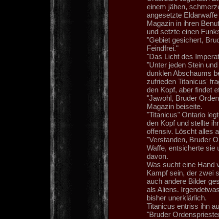
einem jähen, schmerzer
angesetzte Eldarwaffe 
Magazin in ihren Benutz
und setzte einen Funks
"Gebiet gesichert, Brud
Feindfrei."
"Das Licht des Imperat
"Unter jeden Stein un
dunklen Abschaums bei
zufrieden Titanicus' fr
den Kopf, aber findet e
"Jawohl, Bruder Ordens
Magazin beiseite.
"Titanicus" Ontario leg
den Kopf und stellte ih
offensiv. Löscht alles 
"Verstanden, Bruder Or
Waffe, entsicherte sie 
davon.
Was sucht eine Hand vo
Kampf sein, der zwei s
auch andere Bilder ge
als Aliens. Irgendetwas
bisher unerklärlich.
Titanicus entriss ihn 
"Bruder Ordenspriester,