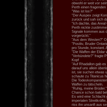
obwohl er weit vor sei
Perth einen fragenden 
"Was ist los?"
"Der Auspex zeigt Kont
zurück und sah sich d
"Ich dachte, das Areal
Perth nickte zustimme
Signale kommen aus de
vorgerückt."
"Aus dem Westen?" Ont
"Positiv, Bruder Ontari
pro Stunde, konstant. 
"Die Waffen der Eldar w
"Verbündete?" fragte P
Kopf
"Auf Rhadallon gab es
darauf uns allein über
ist, sie suchen etwas 
schaute zu Titanicus h
Die Todeskompanisten 
Waffen zu tätscheln.
"Ruhig, meine Brüder."
Chance schon bald bek
Es wird eine Schlacht 
imperialen Streitkräfte
riss ihn unsanft aus s