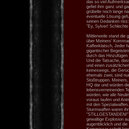
das so viel Aufmerksam
gefiel ihm ganz und ga
grübelte noch lange n
eventuelle Lösung gef
seinen Gedanken riss:
"Ey, Sylver! Schlechte 
Mittlerweile stand die
über Meiners' Kommand
Kaffeeklatsch, Jeder h
gigantischer Begeister
durch das Hinzufügen 
Und die Tatsache, dass
und einen zusätzlichen
keineswegs, die Gerüc
ehemals zwei, sind nun 
Stoßtruppen. Meiners, 
HQ dar und würden die 
lebensverneinenden Te
würden, wie alle Neuli
voraus laufen und Ani
mit den Spezialwaffen
Sturmwaffen waren ihr
"STILLGESTANDEN!" Di
gewaltige Explosion 
augenblicklich und die
Kommissar schritt lan