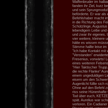
Waffenbruder im halb
fanden ihr Ziel, kurz b
und sein Sprungmodul 
beförderte. Er war als 
Befehlshaber macht imm
in die Richtung des Fe
Schützlinge, Augustus 
lebendigem Leibe und e
und zwar ihr eigenes.
vier weitere, kleinere 
hätte es wissen müsse
Stimme hallte leise im
"Ich habe Kontakt mit 
"Verstanden" erwiderte der Ordenspriester "Formation beibehalten. Bruder Fresenius, vorwärts! Löscht die Späher aus!" er landete unsanft im Schutz eines weiteren Felsens "gebt Acht, Bruder Fresenius, ihr habt zwei Gegner" "Hier Taktischer Trupp. Bestätigt, Bruder Ordenspriester. Rücken vor über die rechte Flanke" Aurelius lehnte sich nach vorn, seine Augen glommen in einem ungeduldigen Licht unter dem Helm, die Finger klammerten sich eisern um den Schwertgriff. Seine Geduld war am Ende, der Puls raste, sein Augenlicht füllte sich rot und der Wahnsinn wurde seiner nun endgültig Herr. Ohne auf den Befehl zu warten, zündete er abermals sein Sprungmodul und riss seine Hünenhafte Gestalt in den Kampf: "Die Bloodangels bringen den Tod über euch, KETZER!" "Aurelius!" Doch der Ordenspriester sah es zu spät. Aurelius war schon zu weit weg. Zu tief war er im Hass und der Wut verloren. Ein Cadianer schleuderte ihm einem kreischenden blauen Plasmastrahl entgegen und der helle Schrei "FÜR DEN IMPERATOR!" erstarrte unausgesprochen in der zerfetzenden Kehle des Space Marines. Warmes Blut spritzte auf den weißen Schnee und brennende Rüstungsteile fielen zersplittert zu Boden. Ontario sah nur die roten Kreuze der Schulterpanzer im Schatten der Flammen schimmern. Auch Augustus musste hilflos zusehen, wie sein Bruder in fackelnde, tropfende Stücke gerissen wurde, doch Ontario las alles andere in seinen Augen, als Furcht und Entsetzen. Das Feuer in ihm stieg höher und höher und der Ordenspriester erkannte, dass er ihn nicht mehr lange würde zügeln können "Angriff!" Brüllte er, bevor es zu spät war und erneut warf ihn sein Sprungmodul mit einer dämonischen Brutalität nach vorn. Und erneut begrüßte sie ein Hagel aus Laserstrahlen und Vollmantelgeschossen. Ontario nahm vier Treffer entgegen, seine Servorüstung heulte auf und spritzte in heiß glühenden Titan - Adamantium - Tropfen auf seinen Helm. Sein Rosarius Sanctum - Medallion leuchtete blau auf und krächzte unter schweren Einschlägen, das Energiefeld um den Ordenspriester erhaltend. Auch Augustus hatte kein besseres Schicksal ergriffen. Ein Vollmantelgeschoss bohrte sich durch seine Rüstung und zertrümmerte sein Schlüsselbein. Augustus schrie auf, drehte sich im Flug um 270� und schmetterte dann aus vier Metern bäuchlings auf den Boden. Er schrappte über den schneebedeckten, gefrorenen Kies bis zum nächsten Felsbrocken und krachte aus voller Wucht mit der linken Flanke gegen das Gestein. Als Ontario landete, rappelte sich Augustus jedoch wieder auf und schüttelte die Benommenheit von sich. Immer wieder sah er die wahre Macht des roten Durstes. Jene Macht, die so viele fürchteten und aus Furcht als Fluch betitelten, und immer wieder konnte er einer erneuten Verwunderung nicht standhalten. Kein noch so harter und noch so erfahrener und treuer Space Marine würde Augustus' Verletzungen ohne weiteres überstehen können, doch der Rote Durst trübte die Sinne und nahm den Kriegern jegliches Schmerzempfinden, es gab nur Platz für eine Emotion: Hass. Er machte sie wahnsinnig, im wahrsten Sinne des Wortes. Leitlos u