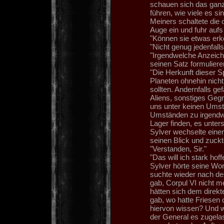
schauen sich das ganz
führen, wie viele es si
Meiners schaltete die
Auge ein und fuhr auf
"Können sie etwas erk
"Nicht genug jedenfalls
"Irgendwelche Anzeiche
seinen Satz formuliere
"Die Herkunft dieser Sp
Planeten ohnehin nich
sollten. Andernfalls ge
Aliens, sonstiges Gegne
uns unter keinen Umst
Umständen zu irgend
Lager finden, es unter
Sylver wechselte einen
seinen Blick und zuckt
"Verstanden, Sir."
"Das will ich stark hof
Sylver hörte seine Wor
suchte wieder nach de
gab, Corpul VI nicht m
hätten sich dem direkt
gab, wo hatte Friesen 
hiervon wissen? Und w
der General es zugel