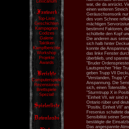
Lexicanum
war, die da anrückt. Vi
einen weiteren Streich
Geräuschsensorik nur e
Top-Liste
des vom Schnee reflek
Geschichten
mächtigen Servorüstun
Kampagnen
bestimmt Faktoren, die
Codizes
schüttelte den Kopf un
Galerie
Die anderen aus seine
Taktiken
sich halb hinter Decku
Kampfberichte
konnte die Anspannung 
Workshop
das linke Fenster dur
Projekte
überblieb, und spannte
Awards
"Bruder Ordenspriester
Lautsprecher "Hier Tru
geben Trupp VII Decku
"Verstanden, Trupp V"
Computerspiele
Anspannung. Die Sensor
Rezensionen
sich, einen Totenstil
Brettspiele
"Sturmtrupp X in Posit
Spezial!
"Einheit VII, wir sind 
Ontario rüber und deut
"Positiv, Einheit VII" 
Fresenius schaltete d
Sensibilität seiner Se
bestätigte die Einsatzbe
Das angespannte Atmen