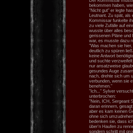
Der Kommissar musste
bekommen haben, wie
"Nicht gut" er legte h
Leutnant. Zu spät, als
Kommissar funkelte ih
zu viele Zufälle auf e
wusste über alles besc
gerissenen Pläne und 
war, es musste dazu n
"Was machen sie hier, S
deutlich zu spüren ließ
keine Antwort benötigt
und suchte verzweifelt
nur ansatzweise glaub
gesundes Auge zusamme
nach, drehte sich um u
verbunden, wenn sie en
benehmen."
"Ich..." Sylver versuch
unterbrochen:
"Nein, ICH, Sergeant 
daran erinnern, gesagt 
aber es kam keinen Geg
ohne sich umzudrehen 
bedenken sie, dass ich
über'n Haufen zu renne
sondern schritt mit gr