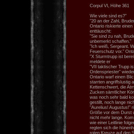
Corpul VI, Höhe 361
Wie viele sind es?"
"20 an der Zahl, Brude
Ontario riskierte eine
enttäuscht:
"Sie sind zu nah, Brud
unbemerkt schaffen."
"Ich weiß, Sergeant. W
Feuerschutz vor." Onta
"X Sturmtrupp ist bere
meldete er
"VII taktischer Trupp i
Ordenspriester" wiederh
Ontario warf einen Blic
starrten angriffslusti
Kettenschwert, die At
Zucken sämtlicher Körp
was noch sehr bald kom
gestillt, noch lange nich
"Aurelius! Augustus!" r
Größe vor dem Durst u
nicht mehr lange. Kom
wie einer Leitlinie fol
regten sich die hünen
roten Kreuze auf den S