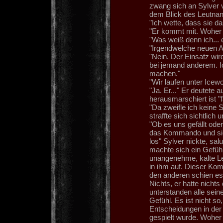
zwang sich an Sylver 
dem Blick des Leutnan
"Ich wette, dass sie d
"Er kommt mit. Woher 
"Was weiß denn ich... e
"Irgendwelche neuen A
"Nein. Der Einsatz wir
bei jemand anderem. I
machen."
"Wir laufen unter Icewo
"Ja. Er..." Er deutete 
herausmarschiert ist "
"Da zweifle ich keine 
straffte sich sichtlich 
"Ob es uns gefällt ode
das Kommando und sie 
los" Sylver nickte, sa
machte sich ein Gefühl a
unangenehme, kalte Le
in ihm auf. Dieser Ko
den anderen schien es
Nichts, er hatte nichts
unterstanden alle seine
Gefühl. Es ist nicht s
Entscheidungen in der 
gespielt wurde. Woher