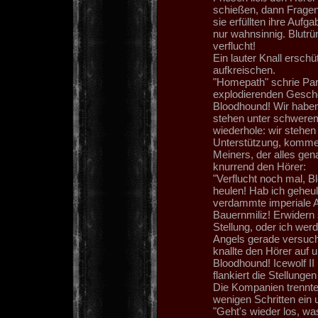
schießen, dann Fragen
sie erfüllten ihre Aufg
nur wahnsinnig. Blutrün
verflucht!
Ein lauter Knall erschüt
aufkreischen.
"Homepath" schrie Par
explodierenden Gescho
Bloodhound! Wir haben
stehen unter schwerem
wiederhole: wir stehen
Unterstützung, komme
Meiners, der alles gena
knurrend den Hörer:
"Verflucht noch mal, 
heulen! Hab ich geheul
verdammte imperiale 
Bauernmiliz! Erwidern 
Stellung, oder ich wer
Angels gerade versuche
knallte den Hörer auf u
Bloodhound! Icewolf II
flankiert die Stellunge
Die Kompanien trennten 
wenigen Schritten ein 
"Geht's wieder los, wa