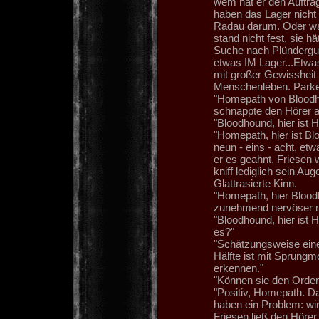
wem hat er den Auftrag
haben das Lager nicht 
Radau darum. Oder war
stand nicht fest, sie h
Suche nach Plündergut
etwas IM Lager...Etwas
mit großer Gewissheit 
Menschenleben. Parke
"Homepath von Bloodho
schnappte den Hörer a
"Bloodhound, hier ist 
"Homepath, hier ist Bl
neun - eins - acht, etw
er es geahnt. Friesen 
kniff lediglich sein A
Glattrasierte Kinn.
"Homepath, hier Bloodh
zunehmend nervöser m
"Bloodhound, hier ist 
es?"
"Schätzungsweise eine 
Hälfte ist mit Sprungm
erkennen."
"Können sie den Orde
"Positiv, Homepath. D
haben ein Problem: wir
Friesen ließ den Hörer