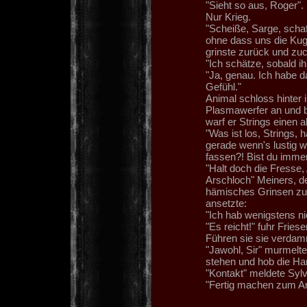
"Sieht so aus, Roger"
Nur Krieg.
"Scheiße, Sarge, schaf
ohne dass uns die Kug
grinste zurück und zuc
"Ich schätze, sobald i
"Ja, genau. Ich habe da
Gefühl."
Animal schloss hinter
Plasmawerfer an und ba
warf er Strings einen ab
"Was ist los, Strings, 
gerade wenn's lustig w
fassen?! Bist du imme
"Halt doch die Fresse,
Arschloch" Meiners, de
hämisches Grinsen zu 
ansetzte:
"Ich hab wenigstens nic
"Es reicht!" fuhr Frie
Führen sie sie verdam
"Jawohl, Sir" murmelte 
stehen und hob die Ha
"Kontakt" meldete Sylve
"Fertig machen zum An