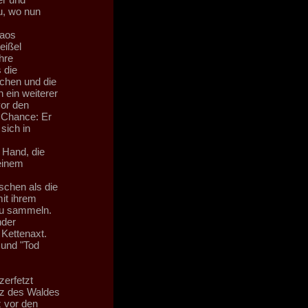
u, wo nun
haos
eißel
hre
 die
ochen und die
 ein weiterer
vor den
 Chance: Er
sich in
 Hand, die
 einem
s
schen als die
it ihrem
zu sammeln.
nder
Kettenaxt.
 und "Tod
erfetzt
lz des Waldes
 vor den