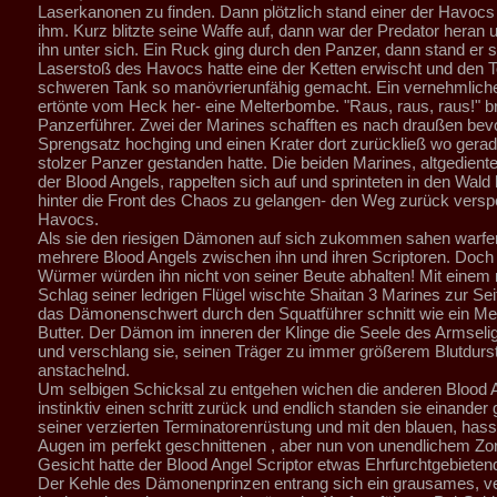
Laserkanonen zu finden. Dann plötzlich stand einer der Havocs 
ihm. Kurz blitzte seine Waffe auf, dann war der Predator heran 
ihn unter sich. Ein Ruck ging durch den Panzer, dann stand er sti
Laserstoß des Havocs hatte eine der Ketten erwischt und den 
schweren Tank so manövrierunfähig gemacht. Ein vernehmlich
ertönte vom Heck her- eine Melterbombe. "Raus, raus, raus!" brü
Panzerführer. Zwei der Marines schafften es nach draußen bev
Sprengsatz hochging und einen Krater dort zurückließ wo gerad
stolzer Panzer gestanden hatte. Die beiden Marines, altgedient
der Blood Angels, rappelten sich auf und sprinteten in den Wald
hinter die Front des Chaos zu gelangen- den Weg zurück verspe
Havocs.
Als sie den riesigen Dämonen auf sich zukommen sahen warfe
mehrere Blood Angels zwischen ihn und ihren Scriptoren. Doch
Würmer würden ihn nicht von seiner Beute abhalten! Mit einem
Schlag seiner ledrigen Flügel wischte Shaitan 3 Marines zur Se
das Dämonenschwert durch den Squatführer schnitt wie ein Me
Butter. Der Dämon im inneren der Klinge die Seele des Armseli
und verschlang sie, seinen Träger zu immer größerem Blutdurs
anstachelnd.
Um selbigen Schicksal zu entgehen wichen die anderen Blood 
instinktiv einen schritt zurück und endlich standen sie einander
seiner verzierten Terminatorenrüstung und mit den blauen, hasse
Augen im perfekt geschnittenen , aber nun von unendlichem Zor
Gesicht hatte der Blood Angel Scriptor etwas Ehrfurchtgebieten
Der Kehle des Dämonenprinzen entrang sich ein grausames, ve