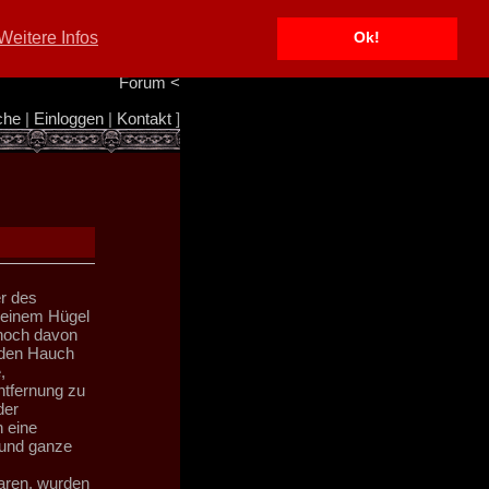
Portal
<
Weitere Infos
Ok!
Info/Impressum
<
Team
<
Forum
<
che
|
Einloggen
|
Kontakt
]
r des
 einem Hügel
 noch davon
t den Hauch
,
tfernung zu
der
 eine
 und ganze
aren, wurden