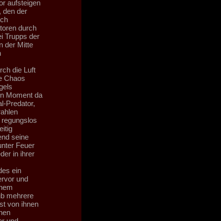
or aufsteigen
, den der
sch
toren durch
i Trupps der
 der Mitte
n
ch die Luft
ie Chaos
gels
ben Moment da
l-Predator,
rahlen
b regungslos
itig
nd seine
unter Feuer
er in ihrer
des ein
ervor und
inem
ub mehrere
st von ihnen
inen
er und