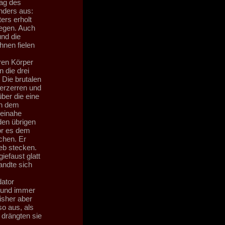
lag des
nders aus:
ers erholt
egen. Auch
nd die
hnen fielen
ren Körper
 die drei
 Die brutalen
erzerren und
ber die eine
ch dem
beinahe
den übrigen
or es dem
chen. Er
eb stecken.
iefaust glatt
andte sich
dator
 und immer
isher aber
so aus, als
 drängten sie