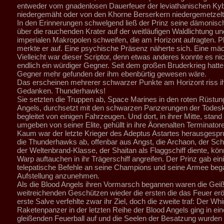
entweder vom gnadenlosen Dauerfeuer der leviathanischen Ky
niedergemäht oder von den Khorne Berserkern niedergemetzelt
In den Erinnerungen schwelgend ließ der Prinz seine dämonis
über die rauchenden Krater auf der weitläufigen Waldlichtung un
imperialen Makropolen schweifen, die am Horizont aufragten. Pl
merkte er auf. Eine psychische Präsenz näherte sich. Eine mäc
Vielleicht war dieser Scriptor, denn etwas anderes konnte es nic
endlich ein würdiger Gegner. Seit dem großen Bruderkrieg hatte
Gegner mehr gefunden der ihm ebenbürtig gewesen wäre.
Das erscheinen mehrerer schwarzer Punkte am Horizont riss i
Gedanken. Thunderhawks!
Sie setzten die Truppen ab, Space Marines in den roten Rüstun
Angels, durchsetzt mit den schwarzen Panzerungen der Tode
begleitet von einigen Fahrzeugen. Und dort, in ihrer Mitte, stand 
umgeben von seiner Elite, gehüllt in ihre Äonenalten Terminator
Kaum war der letzte Krieger des Adeptus Astartes herausgesp
die Thunderhawks ab, offenbar aus Angst, die Archaon, der Sch
der Weltenbrand-Klasse, der Shaitan als Flaggschiff diente, kö
Warp auftauchen in ihr Trägerschiff angreifen. Der Prinz gab ein
telepatische Befehle an seine Champions und seine Armee beg
Aufstellung anzunehmen.
Als die Blood Angels ihren Vormarsch begannen waren die Geiße
weitreichenden Geschützen wieder die ersten die das Feuer erö
erste Salve verfehlte zwar ihr Ziel, doch die zweite traf: Der Whi
Raketenpanzer in der letzten Reihe der Blood Angels ging in ei
gleißenden Feuerball auf und die Seelen der Besatzung wurden 