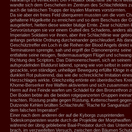
wandte sich dem Geschehen im Zentrum des Schlachtfeldes z
auch die taktischen Trupps der loyalen Marines vorstürmten.
Da sie aber ein freies Feld überqueren mussten um die vom C
gehaltene Hügelkette zu erreichen und so dem Beschuss der G
ausgeliefert, hielten diese wieder blutige Ernte. Zwar schützten i
Servorüstungen sie vor einem Gutteil des Schadens, anders als
Imperialen Soldaten vor ihnen, aber ihre Schlachtlinie war gebr
anfangs perfekte Ordnung durcheinander geschleudert. Als dann
Geschütztreffer ein Loch in die Reihen der Blood Angels direkt 
Terminatoren sprengte, sah und ergriff der Dämonenprinz seine
entfaltete seine riesigen, fledermausartigen Flügel und schwang 
Richtung des Scriptors. Das Dämonenschwert, sich an seinem
aufsprudelnden Blutdurst labend, sprang wie von selbst in seine
gezackte, von ständiger, unheiliger Bewegung erfüllte Klinge in
dunklen Rot pulsierend, das wie die schreckliche Imitation eine
Herzschlages wirkte. Gleichzeitig ertönte ein überirdisches Krei
Khorne-Berserker ihre Waffen aktivierten und sich zusammen m
Herrn auf ihre Feinde warfen um Schädel für den Bronzethron 
Der Boden bebte als die beiden rotgepanzerten Gruppen ineina
krachten. Rüstung prallte gegen Rüstung, Kettenschwert gegen 
Dutzende Kehlen brüllten Schlachtrufe: "Rache für Sanguinius!"
dem falschen Imperator!"
Einer nach dem anderen der auf die Kyborgs zusprintenden
Todeskompanisten wurde durch die Projektile der Morphwaffen z
während der übrig gebliebene Baal-Predator durch das Unterho
brach, im verzweifelten Versuch, zwischen den Bäumen Schutz