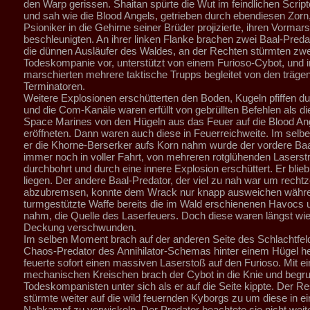
den Warp gerissen. Shaitan spürte die Wut im feindlichen Script
und sah wie die Blood Angels, getrieben durch ebendiesen Zorn
Psioniker in die Gehirne seiner Brüder projizierte, ihren Vormar
beschleunigten. An ihrer linken Flanke brachen zwei Baal-Preda
die dünnen Ausläufer des Waldes, an der Rechten stürmten zwe
Todeskompanie vor, unterstützt von einem Furioso-Cybot, und in
marschierten mehrere taktische Trupps begleitet von den träge
Terminatoren.
Weitere Explosionen erschütterten den Boden, Kugeln pfiffen dur
und die Com-Kanäle waren erfüllt von gebrüllten Befehlen als d
Space Marines von den Hügeln aus das Feuer auf die Blood An
eröffneten. Dann waren auch diese in Feuerreichweite. Im sel
er die Khorne-Berserker aufs Korn nahm wurde der vordere Baa
immer noch in voller Fahrt, von mehreren rotglühenden Laserst
durchbohrt und durch eine innere Explosion erschüttert. Er blie
liegen. Der andere Baal-Predator, der viel zu nah war um rechtze
abzubremsen, konnte dem Wrack nur knapp ausweichen währe
turmgestützte Waffe bereits die im Wald erschienenen Havocs 
nahm, die Quelle des Laserfeuers. Doch diese waren längst wied
Deckung verschwunden.
Im selben Moment brach auf der anderen Seite des Schlachtfel
Chaos-Predator des Annihilator-Schemas hinter einem Hügel h
feuerte sofort einen massiven Laserstoß auf den Furioso. Mit e
mechanischen Kreischen brach der Cybot in die Knie und begr
Todeskompanisten unter sich als er auf die Seite kippte. Der Re
stürmte weiter auf die wild feuernden Kyborgs zu um diese in e
Nahkampf zu verwickeln. Der Predator beachtete sie nicht weit