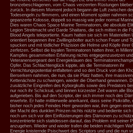
bronzebeschlagenen, vom Chaos verzerrten Rüstungen blieben
zurück. In diesem Moment jedoch begann die Luft zwischen de
Todesengeln zu flimmern, und einen Moment später nahmen s
gepanzerte Kolosse, doppelt so massig wie jeder normal Marine
Dies waren Chaos Space Marine Terminatoren, die absolute Elit
Legion Streitmacht und Garde Shaitans, die sich mitten in die F
Blood Angels teleportierte. Kaum hatten sie sich im Materielle
orientiert begannen ihre Zwillingsbolter auch schon Feuer und T
spucken und mit tödlicher Präzision die Helme und Köpfe ihrer
zerfetzen. Selbst die loyalen Terminatoren hatten ihrer, in Millen
Kampfes gesammelten Erfahrung nichts entgegenzusetzen und b
Veteranensergeant den Energieklauen des Terminatorenchamp
Opfer. Das Schlachtenglück kippte, als die Terminatoren ihr
Vernichtungspotential entfalteten und so den Druck von den Kh
Berserkern nahmen, die nun, da sie Platz hatten, ihre massiven
Kettenächste zu schwingen, wieder die Oberhand gewannen. 
zusätzliche Eingreifen des Kyborgkults sowie des Predators be
nur noch ihr Schicksal, und binnen kürzester Zeit waren alle Bl
aufgerieben. Bis auf den Scriptor, der sich immer noch des D
erwehrte. Er hatte mittlerweile anerkannt, dass seine Psikräfte, 
bisher noch jedes Feindes Herr geworden war, ihm gegen eine
der Macht des dunklen Prinzen nichts nützte und bediente sich i
noch um sich vor den Einflüsterungen des Dämonen zu schütze
konzentrierte sich stattdessen darauf, das Problem mit seiner P
anzugehen. Wieder und wieder trafen die beiden mächtigen Waf
Energie knisternde Psischwert des Scriptors und und die nun v