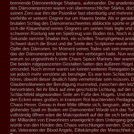
brennende Dämonenklinge Shaitans, aufeinander. Die gnadenl
des Dämonenprinzen waren von übermenschlicher Stärke, doc
seinen Zorn war ihm der Psioniker fast ebenbürtig und mehrere
verfehlte er seinem Gegner nur um Haares breite. Als er gerade
brutalen Schlag des Dämomenschwertes abblockte spürte er plö
sich die Klauenhand seines Gegners um seinen Hals legte und i
schweren Rüstung wie ein Spielzeug vom Boden riss. Noch in 
Sekunde rammte Shaitan ihm, ein schrilles Triumphgeheul ans
Schwert durch die Brust und die Seele des Scriptoren wurde ein
Opfer des Dämonen. Im Moment seines Todes sah sein innere
das der Dämonenprinz bisher vor ihm verborgen hatte. Nun wus
warum so ungewöhnlich viele Chaos Space Marines hier waren
Die beiden rotgepanzerten Gestalten hatten den äußeren Hügel 
umrundet. Noch immer waren sie keinen weiteren Renegaten b
sie jedoch mehr verstörte als beruhigte. Es war kein Schlachte
hören, obwohl dieser deutlich hätte vernehmbar sein müssen. Da
Glaubenslitaneien der Beruhigung murmelnd, zwischen den le
hervortraten, fiel ihr Blick auf eine geschützte Lichtung, auf der
Schlachtfeld abgewandten Seite am Fuße des Hügels. Und dort
den Ecken eines großen, in krankem Rot leuchtenden Pentagr
Chaos Hexer. Genau in ihrer Mitte öffnete sich, langsam, aber si
glühender Spalt im Boden: ein Dämonentor! Würde sich das Tor
vollständig öffnen wäre die Makropolwelt auf der die sich befa
der Milliarden von Einwohnern unweigerlich dem Untergang gew
würde von den Horden des Chaos verschlungen werden. Doch
sie, Veteranen der Blood Angels, Elitekämpfer der Menschheit u