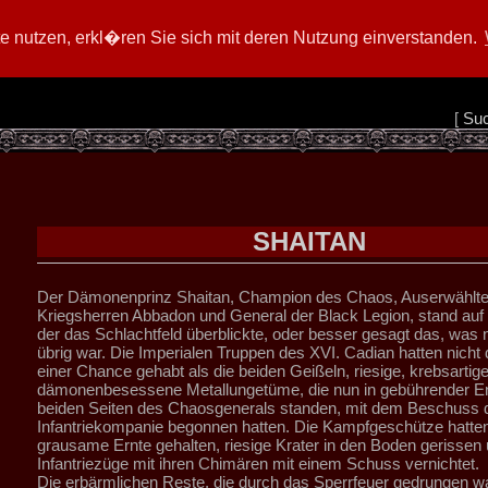
 nutzen, erkl�ren Sie sich mit deren Nutzung einverstanden.
[
Su
SHAITAN
Der Dämonenprinz Shaitan, Champion des Chaos, Auserwählte
Kriegsherren Abbadon und General der Black Legion, stand auf
der das Schlachtfeld überblickte, oder besser gesagt das, was
übrig war. Die Imperialen Truppen des XVI. Cadian hatten nich
einer Chance gehabt als die beiden Geißeln, riesige, krebsartige
dämonenbesessene Metallungetüme, die nun in gebührender En
beiden Seiten des Chaosgenerals standen, mit dem Beschuss 
Infantriekompanie begonnen hatten. Die Kampfgeschütze hatten
grausame Ernte gehalten, riesige Krater in den Boden gerissen
Infantriezüge mit ihren Chimären mit einem Schuss vernichtet.
Die erbärmlichen Reste, die durch das Sperrfeuer gedrungen w