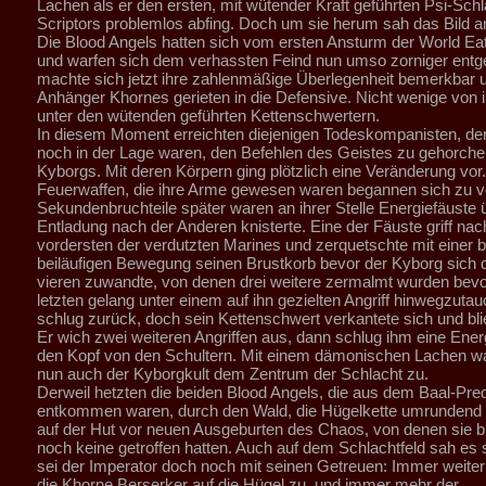
Lachen als er den ersten, mit wütender Kraft geführten Psi-Sch
Scriptors problemlos abfing. Doch um sie herum sah das Bild a
Die Blood Angels hatten sich vom ersten Ansturm der World Eat
und warfen sich dem verhassten Feind nun umso zorniger entg
machte sich jetzt ihre zahlenmäßige Überlegenheit bemerkbar u
Anhänger Khornes gerieten in die Defensive. Nicht wenige von i
unter den wütenden geführten Kettenschwertern.
In diesem Moment erreichten diejenigen Todeskompanisten, de
noch in der Lage waren, den Befehlen des Geistes zu gehorchen
Kyborgs. Mit deren Körpern ging plötzlich eine Veränderung vor.
Feuerwaffen, die ihre Arme gewesen waren begannen sich zu v
Sekundenbruchteile später waren an ihrer Stelle Energiefäuste ü
Entladung nach der Anderen knisterte. Eine der Fäuste griff na
vordersten der verdutzten Marines und zerquetschte mit einer 
beiläufigen Bewegung seinen Brustkorb bevor der Kyborg sich 
vieren zuwandte, von denen drei weitere zermalmt wurden bev
letzten gelang unter einem auf ihn gezielten Angriff hinwegzutau
schlug zurück, doch sein Kettenschwert verkantete sich und bli
Er wich zwei weiteren Angriffen aus, dann schlug ihm eine Energ
den Kopf von den Schultern. Mit einem dämonischen Lachen w
nun auch der Kyborgkult dem Zentrum der Schlacht zu.
Derweil hetzten die beiden Blood Angels, die aus dem Baal-Pre
entkommen waren, durch den Wald, die Hügelkette umrundend
auf der Hut vor neuen Ausgeburten des Chaos, von denen sie b
noch keine getroffen hatten. Auch auf dem Schlachtfeld sah es 
sei der Imperator doch noch mit seinen Getreuen: Immer weiter
die Khorne Berserker auf die Hügel zu, und immer mehr der