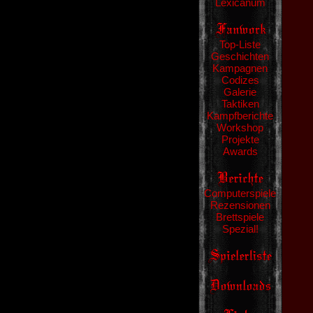
Lexicanum
Top-Liste
Geschichten
Kampagnen
Codizes
Galerie
Taktiken
Kampfberichte
Workshop
Projekte
Awards
Computerspiele
Rezensionen
Brettspiele
Spezial!