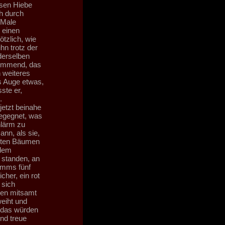
osen Hiebe
h durch
 Male
 einen
tzlich, wie
hn trotz der
derselben
timmend, das
 weiteres
s Auge etwas,
ste er,
.
jetzt beinahe
egegnet, was
nlärm zu
nn, als sie,
tzten Bäumen
 dem
 standen, an
amms fünf
cher, ein rot
 sich
nden mitsamt
eiht und
 das würden
nd treue