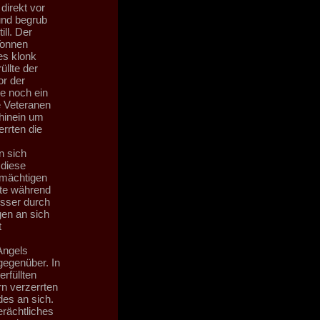
direkt vor
und begrub
ll. Der
Tonnen
es klonk
llte der
or der
e noch ein
e Veteranen
 hinein um
rrten die
n sich
 diese
 mächtigen
ite während
sser durch
gen an sich
t
Angels
 gegenüber. In
rfüllten
n verzerrten
des an sich.
rächtliches