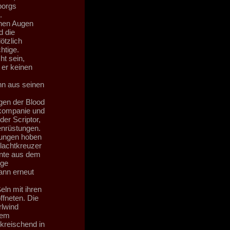
borgs
.
chen Augen
d die
ötzlich
htige.
ht sein,
 er keinen
hn aus seinen
gen der Blood
skompanie und
der Scriptor,
enrüstungen.
rungen hoben
lachtkreuzer
nnte aus dem
ige
ann erneut
ln mit ihren
ffneten. Die
rlwind
nem
kreischend in