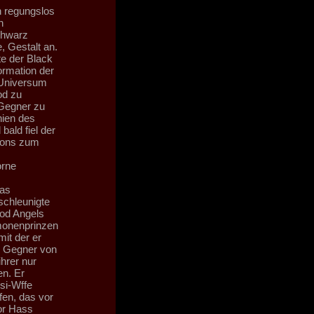
 regungslos
n
chwarz
, Gestalt an.
e der Black
ormation der
n Universum
od zu
 Gegner zu
nien des
ald fiel der
ions zum
orne
Das
schleunigte
ood Angels
ämonenprinzen
mit der er
n Gegner von
hrer nur
n. Er
si-Wffe
fen, das vor
or Hass