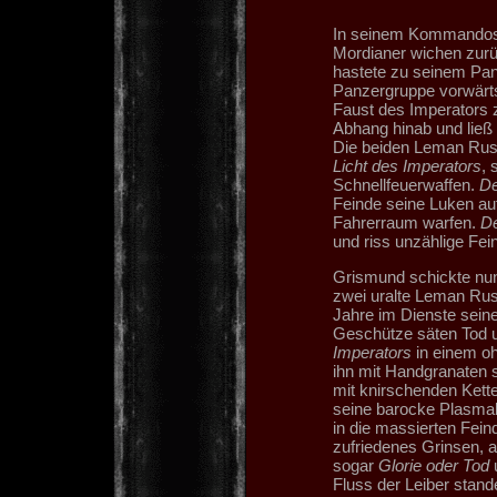
In seinem Kommandost
Mordianer wichen zurü
hastete zu seinem Pa
Panzergruppe vorwärts
Faust des Imperators z
Abhang hinab und ließ 
Die beiden Leman Rus
Licht des Imperators
, 
Schnellfeuerwaffen.
D
Feinde seine Luken auf
Fahrerraum warfen.
D
und riss unzählige Fein
Grismund schickte n
zwei uralte Leman Rus
Jahre im Dienste seine
Geschütze säten Tod 
Imperators
in einem oh
ihn mit Handgranaten
mit knirschenden Ket
seine barocke Plasmak
in die massierten Fein
zufriedenes Grinsen, a
sogar
Glorie oder Tod
Fluss der Leiber stand