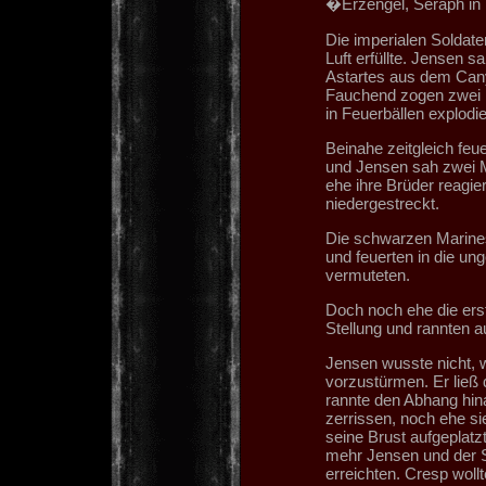
�Erzengel, Seraph in 
Die imperialen Soldate
Luft erfüllte. Jensen 
Astartes aus dem Cany
Fauchend zogen zwei R
in Feuerbällen explodie
Beinahe zeitgleich feu
und Jensen sah zwei 
ehe ihre Brüder reagie
niedergestreckt.
Die schwarzen Marines
und feuerten in die un
vermuteten.
Doch noch ehe die ers
Stellung und rannten au
Jensen wusste nicht, 
vorzustürmen. Er ließ
rannte den Abhang hin
zerrissen, noch ehe si
seine Brust aufgeplatz
mehr Jensen und der Sa
erreichten. Cresp woll