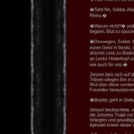
�Seht hin, Soldat. Abe
Rhino.�
�Warum nicht?� wollt
begann, Blut zu spuc
�Deswegen, Soldat. I
euren Geist in Besitz,
drückte Lesk zu Boden,
an Lesks Hinterkopf u
wie auch für uns.�
Jensen biss sich auf d
Tränen stiegen ihm in 
Wut über diese verdam
Freundes herauslassen,
�Brüder, geht in Stel
Jensen beobachtete, w
die Jensens Trupp vor
hinlegten und gewalti
Aphodel kniete nieder 