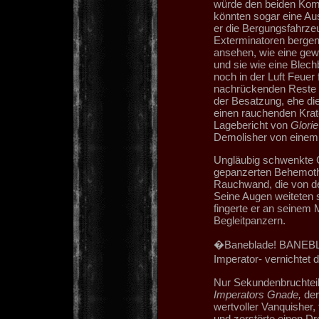
würde den beiden Kom
könnten sogar eine A
er die Bergungsfahrze
Exterminatoren bergen
ansehen, wie eine gew
und sie wie eine Blec
noch in der Luft Feuer 
nachrückenden Reste de
der Besatzung, ehe die
einen rauchenden Krate
Lagebericht von
Glorie
Demolisher von einem
Ungläubig schwenkte G
gepanzerten Behemoth,
Rauchwand, die von de
Seine Augen weiteten s
fingerte er an seinem 
Begleitpanzern.
�Baneblade! BANEBLA
Imperator- vernichtet 
Nur Sekundenbruchteil
Imperators Gnade,
der
wertvoller Vanquisher,
und zerstörte einen D