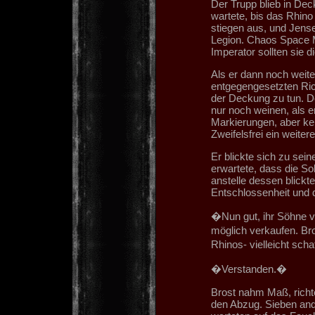
Der Trupp blieb in Dec
wartete, bis das Rhin
stiegen aus, und Jense
Legion. Chaos Space M
Imperator sollten sie 
Als er dann noch weite
entgegengesetzten Ric
der Deckung zu tun. Doc
nur noch weinen, als 
Markierungen, aber kei
Zweifelsfrei ein weiter
Er blickte sich zu sei
erwartete, dass die So
anstelle dessen blickt
Entschlossenheit und 
�Nun gut, ihr Söhne v
möglich verkaufen. Br
Rhinos- vielleicht sch
�Verstanden.�
Brost nahm Maß, richt
den Abzug. Sieben and