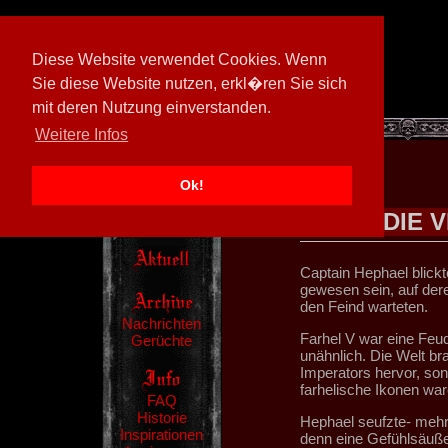
Diese Website verwendet Cookies. Wenn
Sie diese Website nutzen, erkl�ren Sie sich
mit deren Nutzung einverstanden.
[
597026/M3
]
Weitere Infos
Ok!
DIE 
Captain Hephael blickt
gewesen sein, auf der
den Feind warteten.
Nachrichten
Farhel V war eine Feuda
Gerüchte
unähnlich. Die Welt br
Imperators hervor, son
farhelische Ikonen wa
FAQ
Historie
Hephael seufzte- mehr
Inspirationen
denn eine Gefühlsäuße