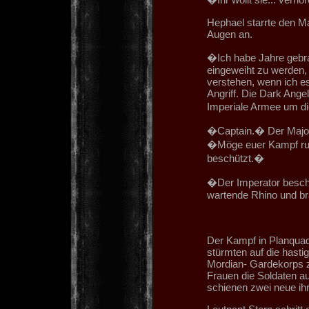
Hephael starrte den M
Augen an.
�Ich habe Jahre gebr
eingeweiht zu werden, 
verstehen, wenn ich e
Angriff. Die Dark Ange
Imperiale Armee um di
�Captain.� Der Major 
�Möge euer Kampf ruh
beschützt.�
�Der Imperator beschü
wartende Rhino und br
Der Kampf in Planquad
stürmten auf die hastig
Mordian- Gardekorps zu
Frauen die Soldaten a
schienen zwei neue ih