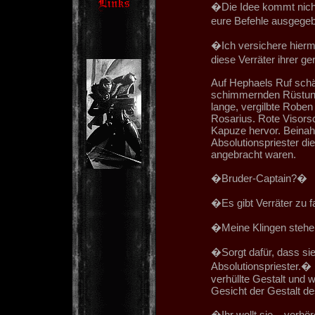
�Die Idee kommt nicht
eure Befehle ausgege
�Ich versichere hierm
diese Verräter ihrer g
Auf Hephaels Ruf schäl
schimmernden Rüstung 
lange, vergilbte Roben 
Rosarius. Rote Visorsc
Kapuze hervor. Beinahe
Absolutionspriester di
angebracht waren.
�Bruder-Captain?�
�Es gibt Verräter zu f
�Meine Klingen stehe
�Sorgt dafür, dass si
Absolutionspriester.�
verhüllte Gestalt und
Gesicht der Gestalt de
�Ihr wollt sie... ver