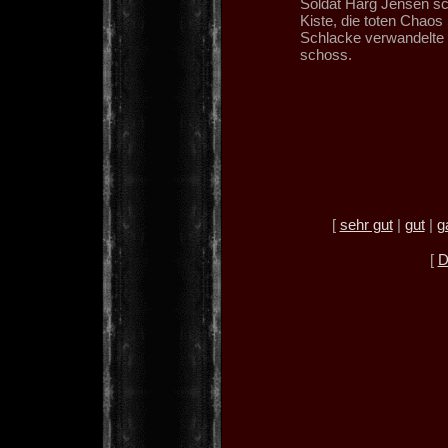
Soldat Harg Jensen sch
Kiste, die toten Chao
Schlacke verwandelte 
schoss.
[
sehr gut
|
gut
|
g
[
D