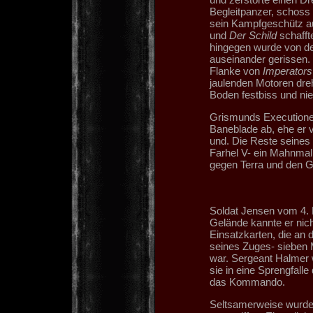
Begleitpanzer, schoss 
sein Kampfgeschütz auf
und
Der Schild
schafft
hingegen wurde von de
auseinander gerissen.
Flanke von
Imperator
jaulenden Motoren dre
Boden festbiss und nie
Grismunds Executioner
Baneblade ab, ehe er 
und. Die Reste seine
Farhel V- ein Mahnmal 
gegen Terra und den Go
Soldat Jensen vom 4.
Gelände kannte er nic
Einsatzkarten, die an d
seines Zuges- sieben 
war. Sergeant Halmer w
sie in eine Sprengfalle
das Kommando.
Seltsamerweise wurden