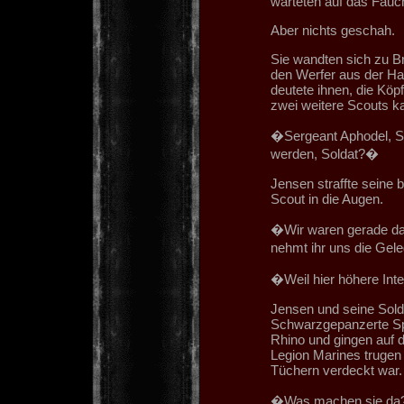
warteten auf das Fauc
Aber nichts geschah.
Sie wandten sich zu B
den Werfer aus der Han
deutete ihnen, die Köp
zwei weitere Scouts ka
�Sergeant Aphodel, Sc
werden, Soldat?�
Jensen straffte seine 
Scout in die Augen.
�Wir waren gerade dab
nehmt ihr uns die Gel
�Weil hier höhere Inte
Jensen und seine Solda
Schwarzgepanzerte Sp
Rhino und gingen auf 
Legion Marines trugen 
Tüchern verdeckt war.
�Was machen sie d