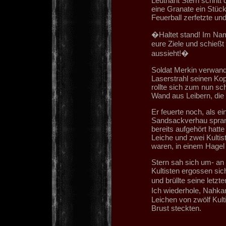
Leutnant Stern schritt
eine Granate ein Stück
Feuerball zerfetzte un
�Haltet stand! Im N
eure Ziele und schießt 
aussieht!�
Soldat Merkin verwande
Laserstrahl seinen Kop
rollte sich zum nun sc
Wand aus Leibern, die
Er feuerte noch, als e
Sandsackverhau sprang 
bereits aufgehört hatt
Leiche und zwei Kulti
waren, in einem Hagel 
Stern sah sich um- an
Kultisten ergossen sic
und brüllte seine letz
Ich wiederhole, Nahka
Leichen von zwölf Kult
Brust steckten.