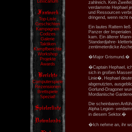
Lexicanum
zahlreich. Kein Zweife
verdammte Hephael jed
und Ressourcen verbr
dringend, wenn nicht n
Top-Liste
Geschichten
Ein lautes Rattern lie
Kampagnen
Panzer der Imperiale
Codizes
kam. Ein älterer Mann-
Galerie
Standardjahre- kletter
Taktiken
zentimeterdicke Asches
Kampfberichte
Workshop
�Major Grismund.�
Projekte
Awards
�Captain Hephael, ich
sich in großen Massen
Linie�, Hephael deutete
Computerspiele
abgenutzten, ausgebli
Rezensionen
Gorlund-Dragoner wurde
Brettspiele
Mordianische Garderegi
Spezial!
Die scheinbaren Anfüh
Alpha Legion- verdammt
in diesem Sektor.�
�Ich nehme an, ihr w