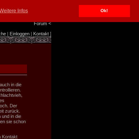
Portal
<
Weitere Infos
Ok!
Info/Impressum
<
Team
<
Forum
<
che
|
Einloggen
|
Kontakt
]
auch in die
rollieren.
hlachtvieh,
es
doch. Der
it zurück.
und in die
gen sie schon
n Kontakt