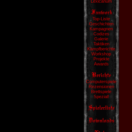
Lexicanum
Top-Liste
Geschichten
Kampagnen
Codizes
Galerie
Taktiken
Kampfberichte
Workshop
Projekte
Awards
Computerspiele
Rezensionen
Brettspiele
Spezial!