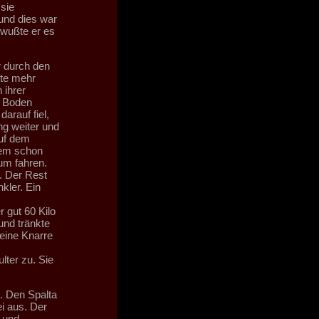
sie
und dies war
 wußte er es
r durch den
lte mehr
 ihrer
n Boden
arauf fiel,
ng weiter und
auf dem
dem schon
um fahren.
. Der Rest
kler. Ein
 gut 60 Kilo
und tränkte
 eine Knarre
lter zu. Sie
u. Den Spalta
i aus. Der
 und