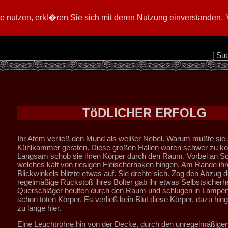
 nutzen, erkl�ren Sie sich mit deren Nutzung einverstanden.
[
Su
TöDLICHER ERFOLG
Ihr Atem verließ den Mund als weißer Nebel. Warum mußte sie 
Kühlkammer geraten. Diese großen Hallen waren schwer zu kont
Langsam schob sie ihren Körper durch den Raum. Vorbei an Sc
welches kalt von riesigen Fleischerhaken hingen. Am Rande ihr
Blickwinkels blitzte etwas auf. Sie drehte sich. Zog den Abzug 
regelmäßige Rückstoß ihres Bolter gab ihr etwas Selbstsicherhe
Querschläger heulten durch den Raum und schlugen in Lampen 
schon toten Körper. Es verließ kein Blut diese Körper, dazu hin
zu lange hier.
Eine Leuchtröhre hin von der Decke, durch den unregelmäßige