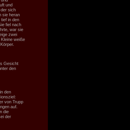
uft und
der sich
n sie heran
tief in den
e fiel nach
hrte, war sie
eige zwei
 Kleine weiße
Körper.
s Gesicht
unter den
in den
onsziel:
er von Trupp
ngen auf.
n die
ei der