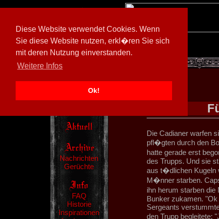
Diese Website verwendet Cookies. Wenn
Sie diese Website nutzen, erkl�ren Sie sich
mit deren Nutzung einverstanden.
[
605026/M3
]
Weitere Infos
Ok!
F
Die Cadianer warfen s
pfl�gten durch den Bo
hatte gerade erst begon
Nachrichten
des Trupps. Und sie st
Gerüchte
aus t�dlichen Kugeln
M�nner starben. Caps
ihn herum starben die 
FAQ
Bunker zukamen. "Ok Le
Historie
Sergeants verstummte
Inspirationen
den Trupp begleitete: