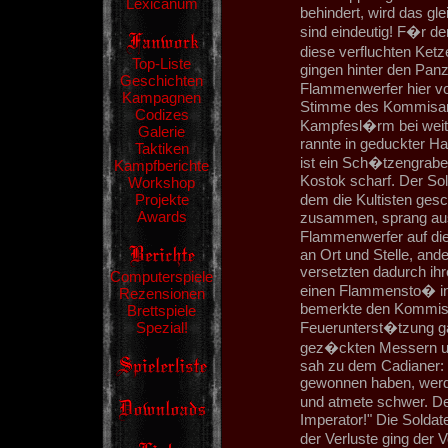
Lexicanum
behindert, wird das gle
sind eindeutig! F�r d
diese verfluchten Ketz
Top-Liste
gingen hinter den Panz
Geschichten
Flammenwerfer hier vo
Kampagnen
Stimme des Kommisars 
Codizes
Kampfesl�rm bei wei
Galerie
rannte in geduckter H
Taktiken
ist ein Sch�tzengraben
Kampfberichte
Kostok scharf. Der Sol
Workshop
Projekte
dem die Kultisten gesc
Awards
zusammen, sprang aus 
Flammenwerfer auf die
an Ort und Stelle, an
versetzten dadurch ihr
Computerspiele
einen Flammensto� in 
Rezensionen
bemerkte den Kommisar
Brettspiele
Spezial!
Feuerunterst�tzung ga
gez�ckten Messern un
sah zu dem Cadianer: "
gewonnen haben, werde
und atmete schwer. D
Imperator!" Die Soldat
der Verluste ging der 