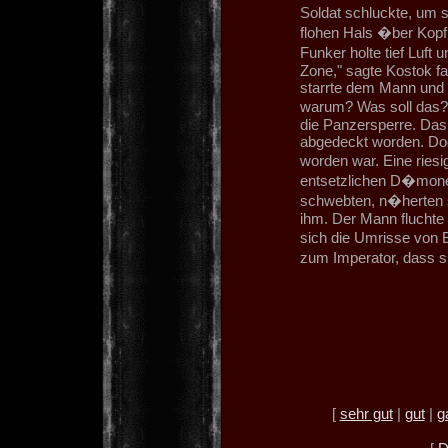
Soldat schluckte, um 
flohen Hals �ber Kopf.
Funker holte tief Luft 
Zone," sagte Kostok f
starrte dem Mann und s
warum? Was soll das?
die Panzersperre. Das
abgedeckt worden. Do
worden war. Eine riesi
entsetzlichen D�mone
schwebten, n�herten s
ihm. Der Mann fluchte 
sich die Umrisse von 
zum Imperator, dass s
[
sehr gut
|
gut
|
g