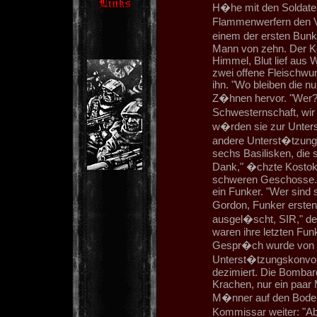
H�he mit den Soldaten
Flammenwerfern den V
einem der ersten Bunk
Mann von zehn. Der K
Himmel, Blut lief aus
zwei offene Fleischwun
ihn. "Wo bleiben die 
Z�hnen hervor. "Wer?"
Schwesternschaft, wir
w�rden sie zur Unter
andere Unterst�tzung
sechs Basilisken, die 
Dank," �chzte Kostok
schweren Geschosse. E
ein Funker. "Wer sind 
Gordon, Funker erste
ausgel�scht, SIR," de
waren ihre letzten Fun
Gespr�ch wurde von d
Unterst�tzungskonvoi 
dezimiert. Die Bombard
Krachen, nur ein paar 
M�nner auf den Boden.
Kommissar weiter: "Abe