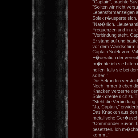
"Captain", brachte Suv
"Sollten wir nicht ver
Lebensformanzeigen auf
Solek r�usperte sich.
"Nat�rlich. Lieutenant
Frequenzen und in all
"Verbindung steht, Cap
Er stand auf und bau
vor dem Wandschirm auf.
Captain Solek vom Vul
F�deration der verein
m�chte ich sie bitten 
helfen, falls sie bei
sollten."
Die Sekunden verstrich
Noch immer trieben die
Knacken verzerrte de
Solek drehte sich zu T
"Steht die Verbindung 
"Ja, Captain," erwiderte
Das Knacken aus den L
metallische Ger�usche
"Commander Suvon! La
besetzten. Ich m�chte
kommt."