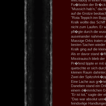
Mechaboy in einen Hau
Fu�boden der Br�cke 
"Mussich hab'n," dach
auf die Grotze beobac
"Rota Teppich inn Bugg
Kralk wollte das Schi
nicht zum Laufen. Er 
pfl�gte durch die wus
auseinander nahmen au
Massige Orks traten u
besten Sachen wieder
Kralk ging auf die kle
Als er davor stand �ffn
Misstrauisch blieb de
Pr�fend tippte er mit
quetschte er sich durc
kleinen Raum dahinter
Zwei der Spitzohrk�pp
Eine Lache aus gr�nem
Daneben stand ein Ork,
einem d�mmlichen Ge
"Er ist tot," sagte der 
"Das war absolut unn�t
feindselige Handlungen