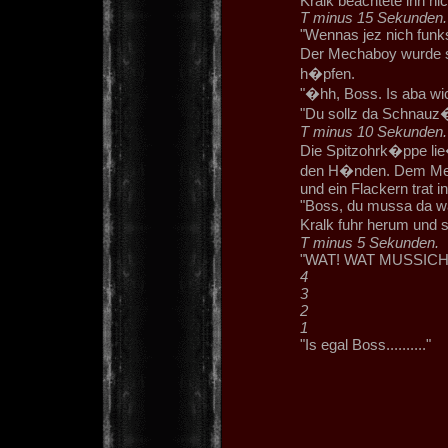
Kralk beachtete ihn ni
T minus 15 Sekunden.
"Wennas jez nich funks
Der Mechaboy wurde si
h�pfen.
"�hh, Boss. Is aba wic
"Du sollz da Schnauz�
T minus 10 Sekunden.
Die Spitzohrk�ppe lie
den H�nden. Dem Mech
und ein Flackern trat i
"Boss, du mussa da wa
Kralk fuhr herum und
T minus 5 Sekunden.
"WAT! WAT MUSSICH
4
3
2
1
"Is egal Boss.........."