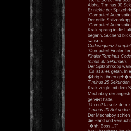
Alpha. T minus 30 Sek
Er nickte der Spitzohrk
"Computer! Autorisatio
Der dritte Spitzohrkop
"Computer! Autorisatio
Kralk sprang in die Lu
begann. Suchend blickt
sausen.
Codesequenz komplett.
"Computer! Finaler Ter
Finaler Terminus Code 
minus 30 Sekunden.
Der Spitzohrkopp wandt
"Es ist alles getan. In
�brig ist ihnen geh�r
T minus 25 Sekunden.
Kralk zeigte mit dem 
Mechaboy der angestr
geh�rt hatte.
"Un nu? Ia sollz dem z
T minus 20 Sekunden.
Der Mechaboy schien m
die Hand und versuch
"�hh, Boss...?"