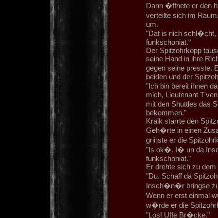
Dann �ffnete er den h
verteilte sich im Raum
um.
"Dat is nich schl�cht,
funkschoniat."
Der Spitzohrkopp tausc
seine Hand in ihre Rich
gegen seine presste. E
beiden und der Spitzoh
"Ich bin bereit ihnen 
mich, Lieutenant T'ven
mit den Shuttles das S
bekommen."
Kralk starrte den Spit
Geh�rte in einen Zus
grinste er die Spitzoh
"Is ok�. I� un da Ins
funkschoniat."
Er drehte sich zu de
"Du. Schaff da Spitzo
Insch�n�r bringse zu
Wenn er erst einmal wu
w�rde er die Spitzo
"Los! Uffe Br�cke."