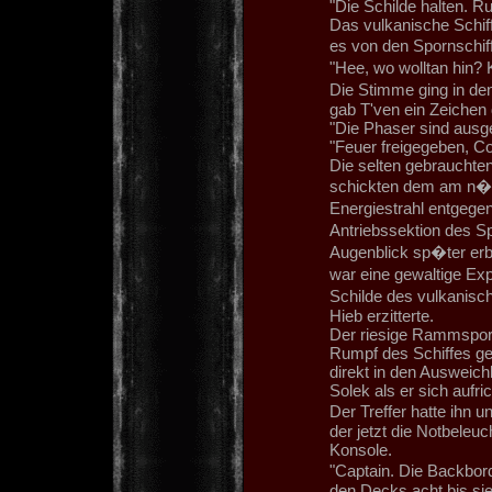
"Die Schilde halten. R
Das vulkanische Schiff
es von den Spornschif
"Hee, wo wolltan hin
Die Stimme ging in de
gab T'ven ein Zeichen 
"Die Phaser sind ausge
"Feuer freigegeben, 
Die selten gebrauchten
schickten dem am n�c
Energiestrahl entgegen
Antriebssektion des S
Augenblick sp�ter er
war eine gewaltige Ex
Schilde des vulkanisch
Hieb erzitterte.
Der riesige Rammsporn
Rumpf des Schiffes ge
direkt in den Ausweichk
Solek als er sich aufric
Der Treffer hatte ihn 
der jetzt die Notbeleuc
Konsole.
"Captain. Die Backbor
den Decks acht bis sie