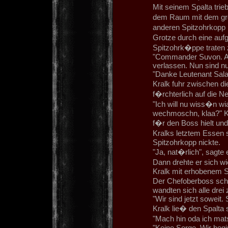
Mit seinem Spalta trie
dem Raum mit dem gr
anderen Spitzohrkopp m
Grotze durch eine auf
Spitzohrk�ppe trate
"Commander Suvon. All
verlassen. Nun sind nur
"Danke Leutenant Salad
Kralk fuhr zwischen di
f�rchterlich auf die 
"Ich will nu wiss�n wi
wechmoschn, klaa?" Kr
f�r den Boss hielt und
Kralks letztem Essen 
Spitzohrkopp nickte.
"Ja, nat�rlich", sagte
Dann drehte er sich w
Kralk mit erhobenem S
Der Chefoberboss sch
wandten sich alle drei 
"Wir sind jetzt soweit.
Kralk lie� den Spalta 
"Mach hin oda ich mats
"Keine Sorge. Wir begi