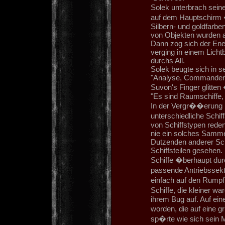
Solek unterbrach seine
auf dem Hauptschirm �
Silbern- und goldfarbe
von Objekten wurden a
Dann zog sich der En
verging in einem Lichtb
durchs All.
Solek beugte sich in s
"Analyse, Commander 
Suvon's Finger glitte
"Es sind Raumschiffe, 
In der Vergr��erung k
unterschiedliche Schi
von Schiffstypen rede
nie ein solches Samm
Dutzenden anderer Sch
Schiffsteilen gesehen.
Schiffe �berhaupt dur
passende Antriebssek
einfach auf den Rumpf
Schiffe, die kleiner wa
ihrem Bug auf. Auf ein
worden, die auf eine g
sp�rte wie sich sein 