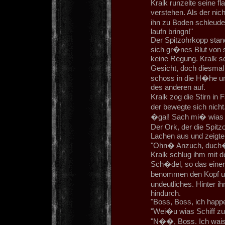
Kralk runzelte seine f
verstehen. Als der nic
ihn zu Boden schleuder
laufn bringn!"
Der Spitzohrkopp stan
sich gr�nes Blut von s
keine Regung. Kralk s
Gesicht, doch diesmal
schoss in die H�he un
des anderen auf.
Kralk zog die Stirn i
der bewegte sich nich
�gal! Sach mi� wias Sc
Der Ork, der die Spit
Lachen aus und zeigte
"Ohn� Anzuch, duch
Kralk schlug ihm mit 
Sch�del, so das einer
benommen den Kopf un
undeutliches. Hinter 
hindurch.
"Boss, Boss, ich happe
"Wei�u wias Schiff zu
"N��, Boss. Ich waiss