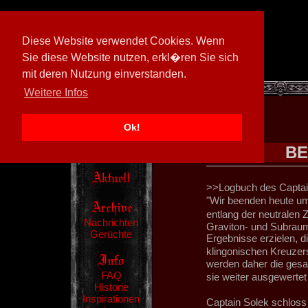
Diese Website verwendet Cookies. Wenn
Sie diese Website nutzen, erkl�ren Sie sich
mit deren Nutzung einverstanden.
[
594026/M3
]
Weitere Infos
Ok!
BE
>>Logbuch des Captai
"Wir beenden heute u
entlang der neutralen 
Nachrichten
Graviton- und Subraums
Gerüchte
Ergebnisse erzielen, di
klingonischen Kreuzer
werden daher die ges
FAQ
sie weiter ausgewertet
Historie
Inspirationen
Captain Solek schloss