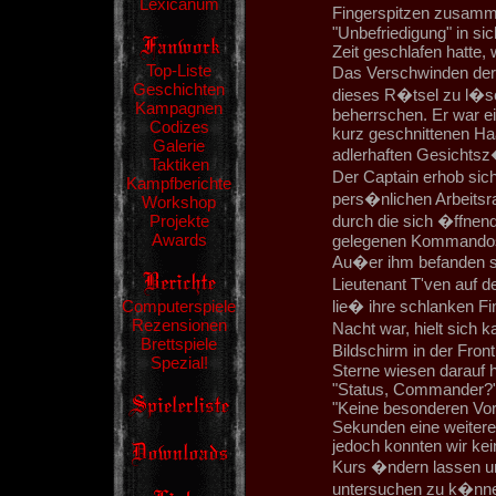
Lexicanum
Fingerspitzen zusamm
"Unbefriedigung" in sic
Zeit geschlafen hatte,
Top-Liste
Das Verschwinden der 
Geschichten
dieses R�tsel zu l�s
Kampagnen
beherrschen. Er war e
Codizes
kurz geschnittenen Haa
Galerie
adlerhaften Gesichts
Taktiken
Der Captain erhob sic
Kampfberichte
pers�nlichen Arbeitsra
Workshop
Projekte
durch die sich �ffnen
Awards
gelegenen Kommandose
Au�er ihm befanden s
Lieutenant T'ven auf 
Computerspiele
lie� ihre schlanken Fi
Rezensionen
Nacht war, hielt sich
Brettspiele
Bildschirm in der Fro
Spezial!
Sterne wiesen darauf h
"Status, Commander?
"Keine besonderen Vor
Sekunden eine weitere
jedoch konnten wir ke
Kurs �ndern lassen u
untersuchen zu k�nnen