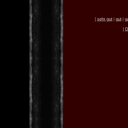
[
sehr gut
|
gut
|
g
[
D