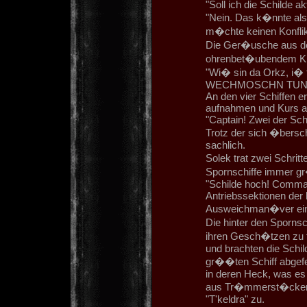
"Soll ich die Schilde ak
"Nein. Das k�nnte als
m�chte keinen Konflikt
Die Ger�usche aus de
ohrenbet�ubendem Kre
"Wi� sin da Orkz, i� 
WECHMOSCHN TUN!!
An den vier Schiffen e
aufnahmen und Kurs au
"Captain! Zwei der Schi
Trotz der sich �bersc
sachlich.
Solek trat zwei Schrit
Spornschiffe immer g
"Schilde hoch! Command
Antriebssektionen der b
Ausweichman�ver ein
Die hinter den Sporns
ihren Gesch�tzen zu f
und brachten die Schil
gr��ten Schiff abgefeu
in deren Heck, was es
aus Tr�mmerst�cken hi
"T'keldra" zu.