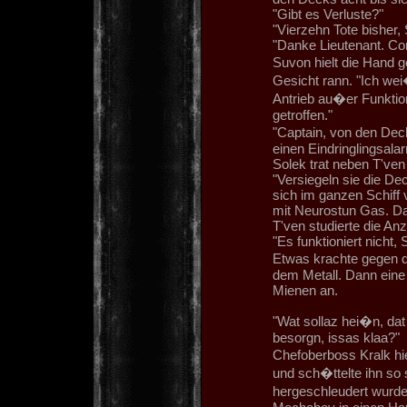
"Gibt es Verluste?"
"Vierzehn Tote bisher
"Danke Lieutenant. Co
Suvon hielt die Hand 
Gesicht rann. "Ich wei�
Antrieb au�er Funktio
getroffen."
"Captain, von den De
einen Eindringlingsala
Solek trat neben T'ven
"Versiegeln sie die Dec
sich im ganzen Schiff 
mit Neurostun Gas. Das
T'ven studierte die An
"Es funktioniert nicht
Etwas krachte gegen di
dem Metall. Dann eine 
Mienen an.
"Wat sollaz hei�n, da
besorgn, issas klaa?"
Chefoberboss Kralk h
und sch�ttelte ihn so 
hergeschleudert wurde.