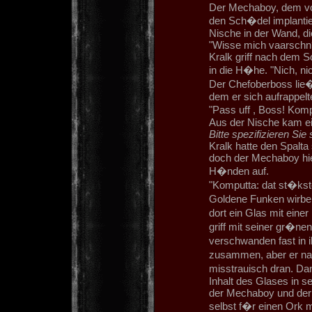
Der Mechaboy, dem vo
den Sch�del implantie
Nische in der Wand, di
"Wisse mich vaarschn
Kralk griff nach dem
in die H�he. "Nich, ni
Der Chefoberboss lie� 
dem er sich aufrappelt
"Pass uff , Boss! Komp
Aus der Nische kam e
Bitte spezifizieren Sie 
Kralk hatte den Spalt
doch der Mechaboy hie
H�nden auf.
"Komputta: dat st�kst
Goldene Funken wirbel
dort ein Glas mit eine
griff mit seiner gr�ne
verschwanden fast in 
zusammen, aber er nah
misstrauisch dran. Dan
Inhalt des Glases in s
der Mechaboy und der 
selbst f�r einen Ork 