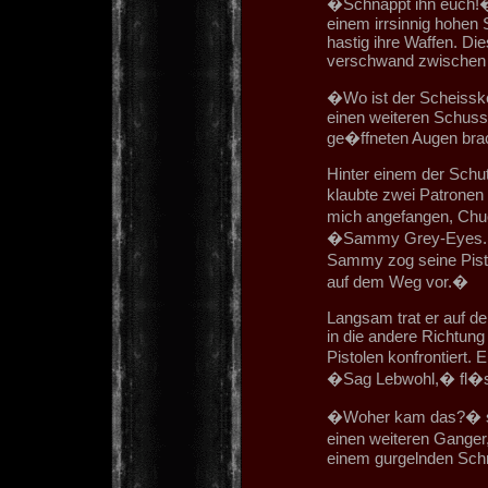
�Schnappt ihn euch!�
einem irrsinnig hohen
hastig ihre Waffen. Die
verschwand zwischen 
�Wo ist der Scheisske
einen weiteren Schuss 
ge�ffneten Augen br
Hinter einem der Schu
klaubte zwei Patronen
mich angefangen, Chu
�Sammy Grey-Eyes. D
Sammy zog seine Pisto
auf dem Weg vor.�
Langsam trat er auf d
in die andere Richtung
Pistolen konfrontiert.
�Sag Lebwohl,� fl�s
�Woher kam das?� sc
einen weiteren Ganger,
einem gurgelnden Schre