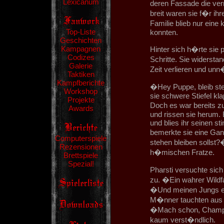
Lexicanum
deren Fassade die ve
breit waren sie f�r ih
Familie blieb nur eine
Top-Liste
konnten.
Geschichten
Kampagnen
Hinter sich h�rte sie 
Codizes
Schritte. Sie widerst
Galerie
Zeit verlieren und un
Taktiken
Kampfberichte
�Hey Puppe, bleib steh
Workshop
sie schwere Stiefel kl
Projekte
Doch es war bereits 
Awards
und rissen sie herum. E
und blies ihr seinen 
bemerkte sie eine Gan
Computerspiele
stehen bleiben sollst?�
Rezensionen
h�mischen Fratze.
Brettspiele
Spezial!
Pharsti versuchte sic
zu. �Ein wahrer Wildfa
�Und meinen Jungs eb
M�nner tauchten aus 
�Mach schon, Champ. I
kaum verst�ndlich.