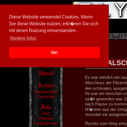
Diese Website verwendet Cookies. Wenn
Sie diese Website nutzen, erkl�ren Sie sich
mit deren Nutzung einverstanden.
[
605026/M3
]
Weitere Infos
Ok!
ZUR FALSC
Es war wirklich ein 
Abschluss der Pilzernte
den schmalen, ausget
Nachrichten
Ihr war ein bisschen sc
Gerüchte
sp�t geworden war. Da
nach Hause zu kommen.
M�nner aus der Umgeb
FAQ
mussten sie ausgerec
Historie
Inspirationen
Rechts vom Weg erhob s