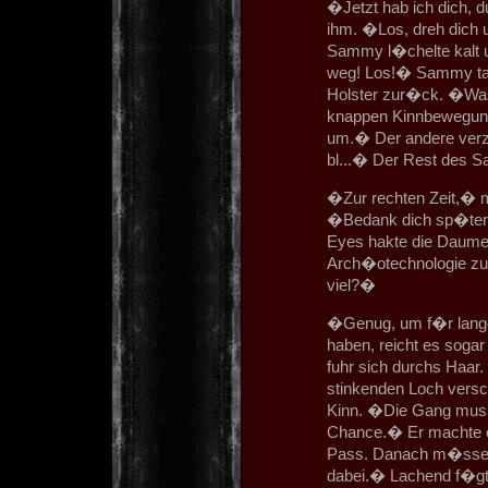
�Jetzt hab ich dich, 
ihm. �Los, dreh dich u
Sammy l�chelte kalt u
weg! Los!� Sammy tat n
Holster zur�ck. �Was
knappen Kinnbewegung
um.� Der andere verzo
bl...� Der Rest des Sa
�Zur rechten Zeit,� m
�Bedank dich sp�ter
Eyes hakte die Daumen
Arch�otechnologie zu 
viel?�
�Genug, um f�r lange
haben, reicht es sog
fuhr sich durchs Haar
stinkenden Loch vers
Kinn. �Die Gang mus
Chance.� Er machte e
Pass. Danach m�ssen 
dabei.� Lachend f�g