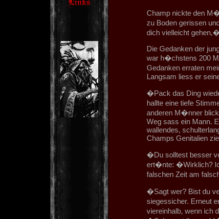
Champ nickte den M�nne
zu Boden gerissen und
dich vielleicht gehen
Die Gedanken der jung
war h�chstens 200 Met
Gedanken erraten mein
Langsam liess er seine
�Pack das Ding wiede
hallte eine tiefe Stim
anderen M�nner blick
Weg sass ein Mann. Er
wallendes, schulterlan
Champs Genitalien ziel
�Du solltest besser v
ert�nte: �Wirklich? Ic
falschen Zeit am fals
�Sagt wer? Bist du v
siegessicher. Erneut 
viereinhalb, wenn ich 