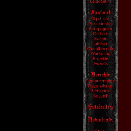
Lexicanum
Top-Liste
Geschichten
Kampagnen
Codizes
Galerie
Taktiken
Kampfberichte
Workshop
Projekte
Awards
Computerspiele
Rezensionen
Brettspiele
Spezial!