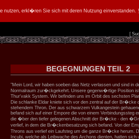
 nutzen, erkl�ren Sie sich mit deren Nutzung einverstanden.
[
Su
BEGEGNUNGEN TEIL 2
"Mein Lord, wir haben soeben das Netz verlassen und sind in d
Normalraum zur�ckgekehrt. Unsere gegenw�rtige Position is
Thur'vakk System. Wir befinden uns im Orbit des sechsten Plan
Die schlanke Eldar kniete sich vor den zentral auf der Br�cke 
stehendem Thron. Der aus schwarzem Vulkangestein gehauen
befand sich auf einer Empore die von einem Verbindungssteg er
die �ber den tiefer gelegenen Abschnitt der Br�cke - den �Gr
verlief, in dem die Br�ckenbesatzung sich befand. Von der Em
Throns aus verlief ein Laufsteg um die ganze Br�cke herum. 
Incubi, welche als Leibwache des Archons dienten, hatten sich