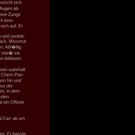
esicht sich
 Augen als
eine Zunge
h ihrer
sich auf. Er
 und senkte.
nick. Missmut
n. Abf�llig
 stie� sie
en leblosen
inen wahrhaft
em Chem-Pan-
nn hin und
pur der
len, in dem
solen
ein Offizier
al Carr ab um
en. Er hasste