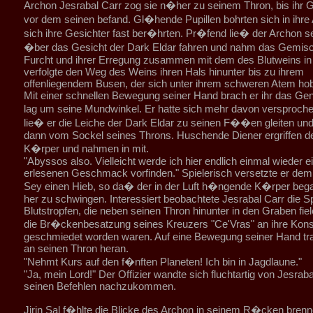
Archon Jesrabal Carr zog sie n�her zu seinem Thron, bis ihr G
vor dem seinen befand. Gl�hende Pupillen bohrten sich in ihre
sich ihre Gesichter fast ber�hrten. Pr�fend lie� der Archon s
�ber das Gesicht der Dark Eldar fahren und nahm das Gemisc
Furcht und ihrer Erregung zusammen mit dem des Blutweins in 
verfolgte den Weg des Weins ihren Hals hinunter bis zu ihrem
offenliegendem Busen, der sich unter ihrem schweren Atem hob
Mit einer schnellen Bewegung seiner Hand brach er ihr das Ge
lag um seine Mundwinkel. Er hatte sich mehr davon versproche
lie� er die Leiche der Dark Eldar zu seinen F��en gleiten und
dann vom Sockel seines Throns. Huschende Diener ergriffen d
K�rper und nahmen in mit.
"Abyssos also. Vielleicht werde ich hier endlich einmal wieder e
erlesenen Geschmack vorfinden." Spielerisch versetzte er d
Sey einen Hieb, so da� der in der Luft h�ngende K�rper bega
her zu schwingen. Interessiert beobachtete Jesrabal Carr die S
Blutstropfen, die neben seinen Thron hinunter in den Graben fie
die Br�ckenbesatzung seines Kreuzers "Ce'Vras" an ihre Kon
geschmiedet worden waren. Auf eine Bewegung seiner Hand trat 
an seinen Thron heran.
"Nehmt Kurs auf den f�nften Planeten! Ich bin in Jagdlaune."
"Ja, mein Lord!" Der Offizier wandte sich fluchtartig von Jesrab
seinen Befehlen nachzukommen.
Jirin Sal f�hlte die Blicke des Archon in seinem R�cken brenn