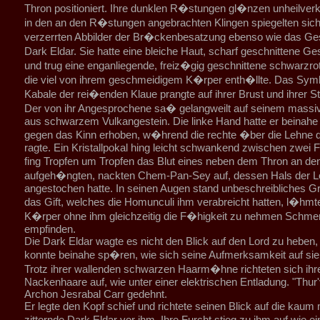
Thron positioniert. Ihre dunklen R�stungen gl�nzen unheilve
in den an den R�stungen angebrachten Klingen spiegelten sich
verzerrten Abbilder der Br�ckenbesatzung ebenso wie das Ges
Dark Eldar. Sie hatte eine bleiche Haut, scharf geschnittene G
und trug eine enganliegende, freiz�gig geschnittene schwarzro
die viel von ihrem geschmeidigem K�rper enth�llte. Das Symb
Kabale der rei�enden Klaue prangte auf ihrer Brust und ihrer St
Der von ihr Angesprochene sa� gelangweilt auf seinem mass
aus schwarzem Vulkangestein. Die linke Hand hatte er beinahe
gegen das Kinn erhoben, w�hrend die rechte �ber die Lehne 
ragte. Ein Kristallpokal hing leicht schwankend zwischen zwei 
fing Tropfen um Tropfen das Blut eines neben dem Thron an 
aufgeh�ngten, nackten Chem-Pan-Sey auf, dessen Hals der Lo
angestochen hatte. In seinen Augen stand unbeschreibliches G
das Gift, welches die Homunculi ihm verabreicht hatten, l�hmt
K�rper ohne ihm gleichzeitig die F�higkeit zu nehmen Schme
empfinden.
Die Dark Eldar wagte es nicht den Blick auf den Lord zu heben,
konnte beinahe sp�ren, wie sich seine Aufmerksamkeit auf sie 
Trotz ihrer wallenden schwarzen Haarm�hne richteten sich ihr
Nackenhaare auf, wie unter einer elektrischen Entladung. "Thur
Archon Jesrabal Carr gedehnt.
Er legte den Kopf schief und richtete seinen Blick auf die kaum 
zitternde Dark Eldar vor ihm. Ihre Furcht stieg zu ihm auf wie e