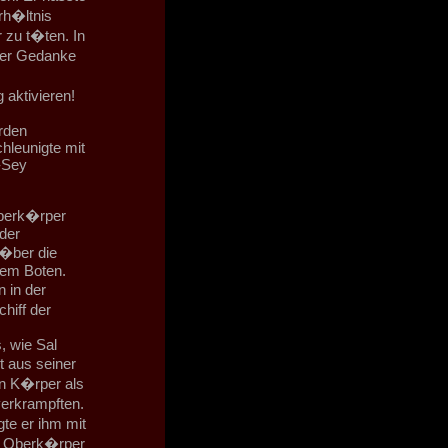
rh�ltnis
 zu t�ten. In
ser Gedanke
 aktivieren!
rden
hleunigte mit
-Sey
Oberk�rper
 der
 �ber die
dem Boten.
 in der
hiff der
, wie Sal
t aus seiner
en K�rper als
erkrampften.
te er ihm mit
m Oberk�rper