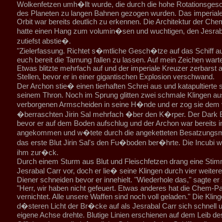
Wolkenfetzen umh�llt wurde, die durch die hohe Rotationsgesc
des Planeten zu langen Bahnen gezogen wurden. Das imperiale
Orbit war bereits deutlich zu erkennen. Die Architektur der C
hatte einen Hang zum volumin�sen und wuchtigen, den Jesrab
zutiefst abstie�.
"Zielerfassung. Richtet s�mtliche Gesch�tze auf das Schiff 
euch bereit die Tarnung fallen zu lassen. Auf mein Zeichen wart
Etwas blitzte mehrfach auf und der imperiale Kreuzer zerbarst 
Stellen, bevor er in einer gigantischen Explosion verschwand.
Der Archon stie� einen tierhaften Schrei aus und katapultierte 
seinem Thron. Noch im Sprung glitten zwei schmale Klingen au
verborgenen Armscheiden in seine H�nde und er zog sie dem 
�berraschten Jirin Sal mehrfach �ber den K�rper. Der Dark E
bevor er auf dem Boden aufschlug und der Archon war bereits 
angekommen und w�tete durch die angeketteten Besatzungsmit
das erste Blut Jirin Sal's den Fu�boden ber�hrte. Die Incubi w
ihm zur�ck.
Durch einem Sturm aus Blut und Fleischfetzen drang eine Sti
Jesrabal Carr vor, doch er lie� seine Klingen durch vier weitere
Diener schneiden bevor er innehielt. "Wiederhole das," sagte er
"Herr, wir haben nicht gefeuert. Etwas anderes hat die Chem-P
vernichtet. Alle unsere Waffen sind noch voll geladen." Die Kling
d�steren Licht der Br�cke auf als Jesrabal Carr sich schnell 
eigene Achse drehte. Blutige Linien erschienen auf dem Leib de