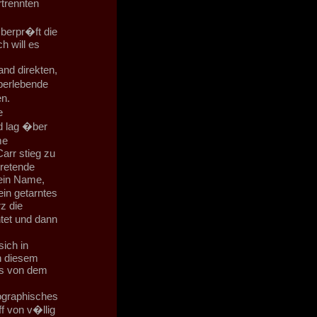
rtrennten
�berpr�ft die
h will es
and direkten,
berlebende
n.
e
d lag �ber
me
arr stieg zu
tretende
ein Name,
in getarntes
z die
tet und dann
ich in
in diesem
es von dem
lographisches
ff von v�llig