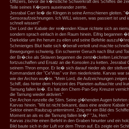
Offiziers, bevor die k�nstliche Schwerkraft des Schiffes die ze
Teile seines K�rpers auseinander zerrte.
Jesrabal Carr lie� die Klingen in seine Armschienen gleiten. "
Sensoraufzeichnungen. Ich WILL wissen, was passiert ist und ic
schnell wissen!"
Der Lord der Kabale der rei�enden Klaue richtete sich an niem
sondern sprach einfach in den Raum hinein. Eifrig begannen �
Darkeldar um ihn herum zu eilen und seine Befehle auszuf�hre
Schmieriges Blut hatte sich �berall verteilt und machte schnell
Bewegungen schwierig. Ein schwerer Geruch nach Blut und To
der Br�cke als Sklaven begannen die zerst�ckelten Leichna
fortzuschaffen und Ersatz an die Konsolen zu ketten. Jesrabal C
seinem Thron empor. Er lie� sich darauf nieder als der stellver
Kommandant der "Ce'Vras" vor ihm niederkniete. Karvas war s
wie der Archon wu�te. "Mein Lord, die Aufzeichnungen zeigen e
Schiff, das hinter dem Horizont des Planeten auftauchte und kur
Tarnung fallen lie�. Es hat den Chem-Pan-Sey Kreuzer vernich
die Tarnung wieder aktiviert."
Der Archon runzelte die Stirn. Seine gl�henden Augen bohrten s
Karvas hinein. "Mit ist nicht bekannt, dass eine andere Kabale 
Sektor einen Raubzug unternimmt. Zeig mir ein Bild des Schiff
Moment an als es die Tarnung fallen lie�!" "Ja, Herr."
Karvas zischte einen Befehl in den Graben hinunter und ein ho
Bild baute sich in der Luft vor dem Thron auf. Es zeigte ein Schi