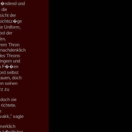
rk�ndend und
 die
icht der
esichtsz�ge
te Uniform,
ol der
irn.
ivem Thron
 nachdenklich
des Throns
Fingern und
den F��en
rd selbst
rauen, doch
en seinen
rz zu
 doch sie
richtete.
e
'vakk," sagte
merklich
in k�stlicher