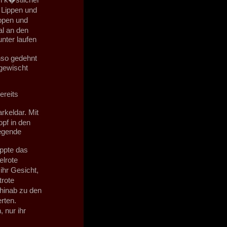
 Lippen und
ippen und
al an den
nter laufen
nso gedehnt
gewischt
ereits
keldar. Mit
pf in den
iegende
ippte das
lrote
ihr Gesicht,
trote
hinab zu den
rten.
 nur ihr