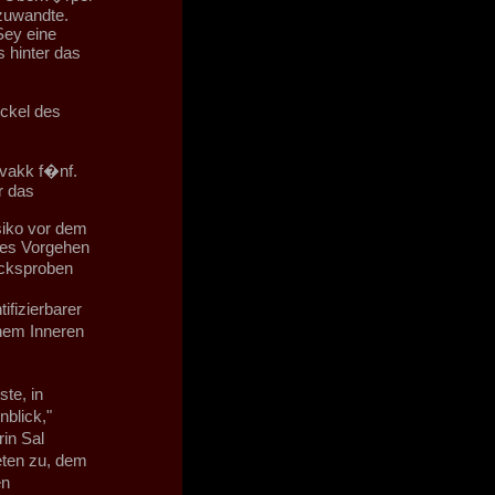
 zuwandte.
Sey eine
s hinter das
ckel des
'vakk f�nf.
r das
siko vor dem
ches Vorgehen
cksproben
fizierbarer
inem Inneren
te, in
blick,"
in Sal
eten zu, dem
en