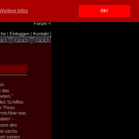
Portal
<
Weitere Infos
Ok!
Info/Impressum
<
Team
<
Forum
<
che
|
Einloggen
|
Kontakt
]
en
t das
eten."
des Schiffes
e Thron
reichbar war,
aben' -
pore des
Die sechs
 um seinen