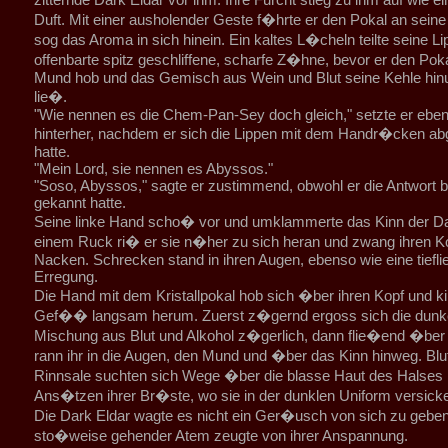
Duft. Mit einer ausholender Geste f�hrte er den Pokal an seine
sog das Aroma in sich hinein. Ein kaltes L�cheln teilte seine L
offenbarte spitz geschliffene, scharfe Z�hne, bevor er den Pok
Mund hob und das Gemisch aus Wein und Blut seine Kehle hinu
lie�.
"Wie nennen es die Chem-Pan-Sey doch gleich," setzte er ebe
hinterher, nachdem er sich die Lippen mit dem Handr�cken ab
hatte.
"Mein Lord, sie nennen es Abyssos."
"Soso, Abyssos," sagte er zustimmend, obwohl er die Antwort b
gekannt hatte.
Seine linke Hand scho� vor und umklammerte das Kinn der Dar
einem Ruck ri� er sie n�her zu sich heran und zwang ihren Ko
Nacken. Schrecken stand in ihren Augen, ebenso wie eine tiefl
Erregung.
Die Hand mit dem Kristallpokal hob sich �ber ihren Kopf und k
Gef�� langsam herum. Zuerst z�gernd ergoss sich die dunke
Mischung aus Blut und Alkohol z�gerlich, dann flie�end �ber 
rann ihr in die Augen, den Mund und �ber das Kinn hinweg. Blu
Rinnsale suchten sich Wege �ber die blasse Haut des Halses 
Ans�tzen ihrer Br�ste, wo sie in der dunklen Uniform versicke
Die Dark Eldar wagte es nicht ein Ger�usch von sich zu geben,
sto�weise gehender Atem zeugte von ihrer Anspannung.