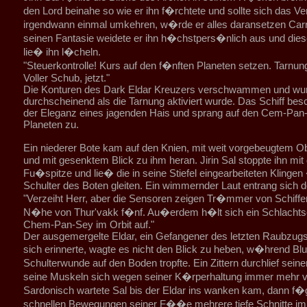
den Lord beinahe so wie er ihn f�rchtete und sollte sich das Ve
irgendwann einmal umkehren, w�rde er alles daransetzen Carr
seinen Fantasie weidete er ihn h�chstpers�nlich aus und die
lie� ihn l�cheln.
"Steuerkontrolle! Kurs auf den f�nften Planeten setzen. Tarnung
Voller Schub, jetzt."
Die Konturen des Dark Eldar Kreuzers verschwammen und wu
durchscheinend als die Tarnung aktiviert wurde. Das Schiff besc
der Eleganz eines jagenden Hais und sprang auf den Cem-Pan
Planeten zu.
Ein niederer Bote kam auf den Knien, mit weit vorgebeugtem 
und mit gesenktem Blick zu ihm heran. Jirin Sal stoppte ihn mit
Fu�spitze und lie� die in seine Stiefel eingearbeiteten Klingen
Schulter des Boten gleiten. Ein wimmernder Laut entrang sich 
"Verzeiht Herr, aber die Sensoren zeigen Tr�mmer von Schiffen
N�he von Thur'vakk f�nf. Au�erdem h�lt sich ein Schlachtsc
Chem-Pan-Sey im Orbit auf."
Der ausgemergelte Eldar, ein Gefangener des letzten Raubzugs
sich erinnerte, wagte es nicht den Blick zu heben, w�hrend Blu
Schulterwunde auf den Boden tropfte. Ein Zittern durchlief sein
seine Muskeln sich wegen seiner K�rperhaltung immer mehr v
Sardonisch wartete Sal bis der Eldar ins wanken kam, dann f�g
schnellen Bewegungen seiner F��e mehrere tiefe Schnitte i