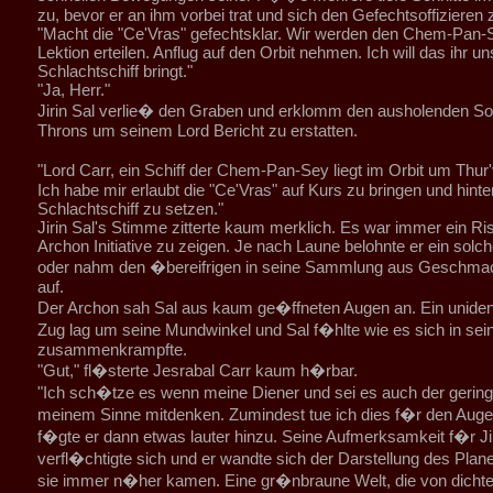
zu, bevor er an ihm vorbei trat und sich den Gefechtsoffizieren
"Macht die "Ce'Vras" gefechtsklar. Wir werden den Chem-Pan-
Lektion erteilen. Anflug auf den Orbit nehmen. Ich will das ihr un
Schlachtschiff bringt."
"Ja, Herr."
Jirin Sal verlie� den Graben und erklomm den ausholenden So
Throns um seinem Lord Bericht zu erstatten.
"Lord Carr, ein Schiff der Chem-Pan-Sey liegt im Orbit um Thur
Ich habe mir erlaubt die "Ce'Vras" auf Kurs zu bringen und hinte
Schlachtschiff zu setzen."
Jirin Sal's Stimme zitterte kaum merklich. Es war immer ein Ri
Archon Initiative zu zeigen. Je nach Laune belohnte er ein sol
oder nahm den �bereifrigen in seine Sammlung aus Geschma
auf.
Der Archon sah Sal aus kaum ge�ffneten Augen an. Ein unidenti
Zug lag um seine Mundwinkel und Sal f�hlte wie es sich in se
zusammenkrampfte.
"Gut," fl�sterte Jesrabal Carr kaum h�rbar.
"Ich sch�tze es wenn meine Diener und sei es auch der gerings
meinem Sinne mitdenken. Zumindest tue ich dies f�r den Augen
f�gte er dann etwas lauter hinzu. Seine Aufmerksamkeit f�r Jir
verfl�chtigte sich und er wandte sich der Darstellung des Plan
sie immer n�her kamen. Eine gr�nbraune Welt, die von dicht