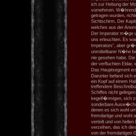
ich zur Hebung der Mor
vornehmen. W�hrend d
getragen wurden, rich
Sichtschirm. Der Kapi
welches aus der Anom
Der Imperator m�ge u
uns erleuchten. Es war
Imperators", aber gr��
unmittelbarer N�he bef
nie gesehen habe. Die
der verfluchten Eldar,
Das Hauptsegment ersc
Darunter befand sich 
ein Kopf auf einem Hal
treffendere Beschreibu
Schiffes nicht geling
kegelf�rmigen, sich
sonderbare Ausw�chse 
denen es sich wohl um 
fremdartige und wohl
verteilt und von helle
verzeihen, das ich di
von der fremdartigen 