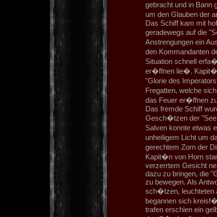
gebracht und in Bann 
um den Glauben der an
Das Schiff kam mit ho
geradewegs auf die "S
Anstrengungen ein Au
den Kommandanten der
Situation schnell erfa
er�ffnen lie�. Kapit�n
"Glorie des Imperator
Fregatten, welche sich
das Feuer er�ffnen zu
Das fremde Schiff wur
Gesch�tzen der "Seele
Salven konnte etwas er
unheiligem Licht um d
gerechtem Zorn der Die
Kapit�n von Horn stan
verzerrtem Gesicht neb
dazu zu bringen, die "
zu bewegen. Als Antwor
sch�tzen, leuchteten a
begannen sich kreisf�
trafen erschien ein ge