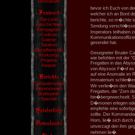
Lexicanum
bevor ich Euch von de
welcher ich an Bord d
Top-Liste
berichte, so m�chte i
Geschichten
Sendung verschl�ssel
Kampagnen
Imperators teilhaben 
Codizes
Kommunikationsoffizier
Galerie
gesendet hat.
Taktiken
Kampfberichte
Gesegneter Bruder Capr
Workshop
wie befohlen mit der "G
Projekte
Fregatten in das Abys
Awards
von Abyssos F�nf es a
auf eine Anomalie im 
Immaterium schlie�en 
Computerspiele
Wir verlie�en den Warp
Rezensionen
Fregatten, die "Zorn d
Brettspiele
hin�bergewechselt. Sc
Spezial!
D�monen erlegen oder i
empfehle eine sofortig
sollte. Der Kommandan
Horn, lie� sich durch d
unverzagt den ihm ge
nehmen lie�.