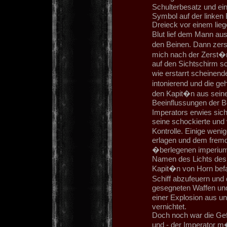
Schulterbesatz und ei
Symbol auf der linken
Dreieck vor einem lie
Blut lief dem Mann au
den Beinen. Dann zers
mich nach der Zerst�
auf den Sichtschirm sc
wie erstarrt scheinen
intonierend und die geh
den Kapit�n aus seiner
Beeinflussungen der Bo
Imperators erwies sich
seine schockierte und 
Kontrolle. Einige weni
erlagen und dem fremd
�berlegenen imperiums
Namen des Lichts des 
Kapit�n von Horn befa
Schiff abzufeuern und
gesegneten Waffen und
einer Explosion aus un
vernichtet.
Doch noch war die Gef
und - der Imperator m