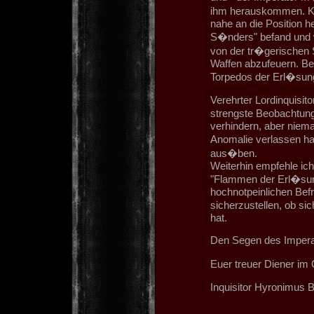
ihm herauskommen. Kap
nahe an die Position h
S�nders" befand und w
von der tr�gerischen 
Waffen abzufeuern. Beg
Torpedos der Erl�sung
Verehrter Lordinquisi
strengste Beobachtung 
verhindern, aber niema
Anomalie verlassen ha
aus�ben.
Weiterhin empfehle ich
"Flammen der Erl�sun
hochnotpeinlichen Bef
sicherzustellen, ob si
hat.
Den Segen des Impera
Euer treuer Diener im
Inquisitor Hyronimus B