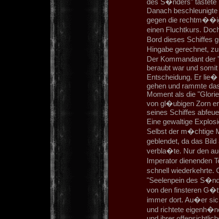
des S�nders" tastete 
Danach beschleunigte 
gegen die rechtm��ige
einen Fluchtkurs. Do
Bord dieses Schiffes g
Hingabe gerechnet, zu
Der Kommandant der "S
beraubt war und somit 
Entscheidung. Er lie�
gehen und rammte das 
Moment als die "Glorie
von gl�ubigen Zorn er
seines Schiffes abfeu
Eine gewaltige Explosi
Selbst der m�chtige M
geblendet, da das Bild
verbla�te. Nur den au
Imperator dienenden T
schnell wiederkehrte
"Seelenpein des S�nder
von den finsteren G�t
immer dort. Au�er sic
und richtete eigenh�nd
und ihrer offensichtlic