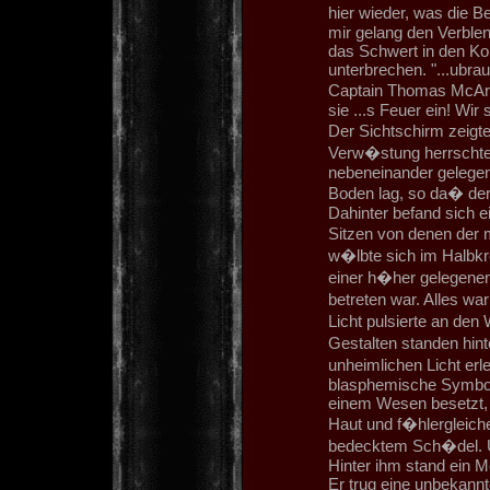
hier wieder, was die 
mir gelang den Verble
das Schwert in den Ko
unterbrechen. "...ubraum
Captain Thomas McArthu
sie ...s Feuer ein! Wir s
Der Sichtschirm zeig
Verw�stung herrschte 
nebeneinander gelegen
Boden lag, so da� der 
Dahinter befand sich e
Sitzen von denen der 
w�lbte sich im Halbkre
einer h�her gelegenen
betreten war. Alles w
Licht pulsierte an de
Gestalten standen hin
unheimlichen Licht erl
blasphemische Symbole
einem Wesen besetzt, 
Haut und f�hlerglei
bedecktem Sch�del. Un
Hinter ihm stand ein 
Er trug eine unbekann