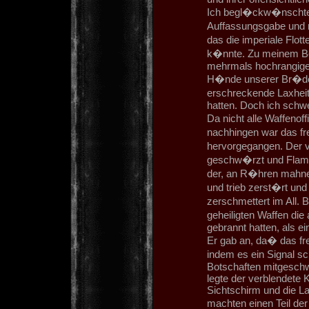
Ich begl�ckw�nschte 
Auffassungsgabe und m
das die imperiale Flot
k�nnte. Zu meinem Be
mehrmals hochrangige O
H�nde unserer Br�de
erschreckende Laxhei
hatten. Doch ich schwe
Da nicht alle Waffeno
nachhingen war das f
hervorgegangen. Der v
geschw�rzt und Flamm
der, an R�hren mahne
und trieb zerst�rt un
zerschmettert im All. 
geheiligten Waffen die
gebrannt hatten, als 
Er gab an, da� das fr
indem es ein Signal s
Botschaften mitgeschw
legte der verblendete
Sichtschirm und die L
machten einen Teil der