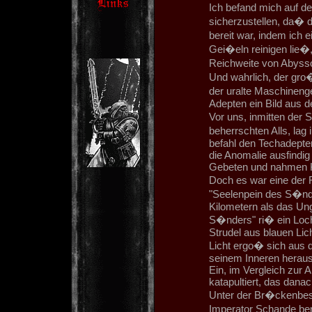
Ich befand mich auf d
sicherzustellen, da� d
bereit war, indem ich 
Gei�eln reinigen lie�,
Reichweite von Abys
Und wahrlich, der gro
der uralte Maschineng
Adepten ein Bild aus 
Vor uns, inmitten de
beherrschten Alls, la
befahl den Techadept
die Anomalie ausfindig
Gebeten und nahmen Ko
Doch es war eine der F
"Seelenpein des S�nde
Kilometern als das Un
S�nders" ri� ein Loch
Strudel aus blauen Lic
Licht ergo� sich aus 
seinem Inneren heraus
Ein, im Vergleich zur 
katapultiert, das dan
Unter der Br�ckenbesa
Imperator Schande be