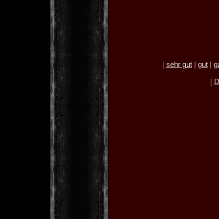
[
sehr gut
|
gut
|
g
[
D