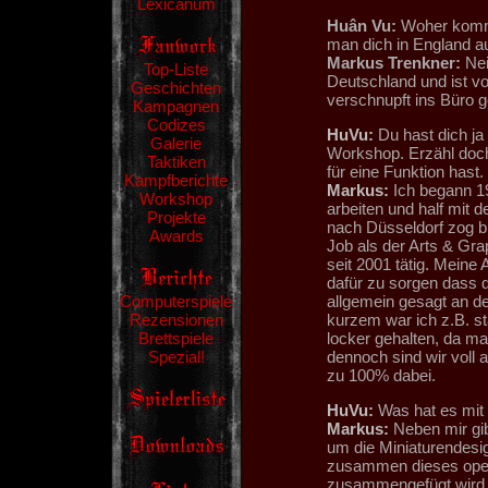
Lexicanum
Huân Vu:
Woher kommt
man dich in England a
Markus Trenkner:
Nei
Top-Liste
Deutschland und ist vo
Geschichten
verschnupft ins Büro 
Kampagnen
Codizes
HuVu:
Du hast dich ja
Galerie
Workshop. Erzähl do
Taktiken
für eine Funktion hast.
Kampfberichte
Markus:
Ich begann 19
Workshop
arbeiten und half mit 
Projekte
nach Düsseldorf zog bi
Awards
Job als der Arts & Gra
seit 2001 tätig. Meine 
dafür zu sorgen dass d
Computerspiele
allgemein gesagt an de
Rezensionen
kurzem war ich z.B. sta
Brettspiele
locker gehalten, da ma
Spezial!
dennoch sind wir voll 
zu 100% dabei.
HuVu:
Was hat es mit 
Markus:
Neben mir gib
um die Miniaturendesig
zusammen dieses oper
zusammengefügt wird.