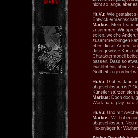
nicht so lange, aber es 
HuVu:
Wie gestaltet s
Entwicklermannschaft
Markus:
Mein Team arb
zusammen. Wir spreche
sollen, welche Änderu
zusammenbringen kann,
eben dieser Armee, und
dass gewisse Konzepte
Charaktermodell beib
passen. Dass so etwas 
leuchtet ein, aber z.B
Gottheit zugeordnet w
HuVu:
Gibt es dann au
abgeschlossen ist? Ode
Künstler stürzen sich 
Markus:
Doch doch, ge
Work hard, play hard :-
HuVu:
Und mit welchen 
Markus:
Wir haben di
abgeschlossen. Neu an
Hexenjäger für Warha
Stefan Oswald:
Apropo