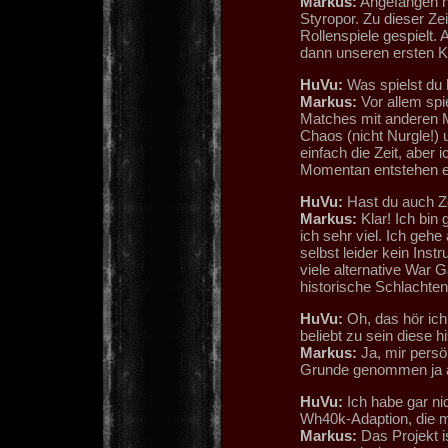
Markus:
Angefangen ha
Styropor. Zu dieser Ze
Rollenspiele gespielt.
dann unseren ersten 
HuVu:
Was spielst du 
Markus:
Vor allem spie
Matches mit anderen Mi
Chaos (nicht Nurgle!) u
einfach die Zeit, aber 
Momentan entstehen ei
HuVu:
Hast du auch Ze
Markus:
Klar! Ich bin
ich sehr viel. Ich geh
selbst leider kein Inst
viele alternative War
historische Schlachten
HuVu:
Oh, das hör ich
beliebt zu sein diese h
Markus:
Ja, mir persö
Grunde genommen ja a
HuVu:
Ich habe gar ni
Wh40k-Adaption, die m
Markus:
Das Projekt is