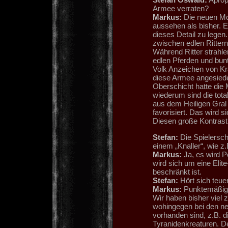
Armee verraten?
Markus:
Die neuen Mod
aussehen als bisher. 
dieses Detail zu legen.
zwischen edlen Rittern
Während Ritter strahl
edlen Pferden und bu
Volk Anzeichen von Kra
diese Armee angesiedel
Oberschicht hatte die M
wiederum sind die tota
aus dem Heiligen Gral 
favorisiert. Das wird s
Diesen große Kontrast 
Stefan:
Die Spielerscha
einem „Knaller“, wie z
Markus:
Ja, es wird P
wird sich um eine Elit
beschränkt ist.
Stefan:
Hört sich teuer 
Markus:
Punktemäßig s
Wir haben bisher viel
wohingegen bei den n
vorhanden sind, z.B. 
Tyranidenkreaturen. D