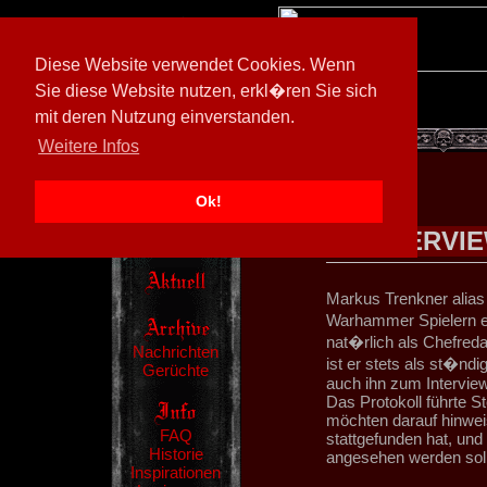
Diese Website verwendet Cookies. Wenn
Sie diese Website nutzen, erkl�ren Sie sich
mit deren Nutzung einverstanden.
[
602026/M3
]
Weitere Infos
Ok!
INTERVI
Markus Trenkner alias
Warhammer Spielern e
nat�rlich als Chefre
Nachrichten
ist er stets als st�nd
Gerüchte
auch ihn zum Intervie
Das Protokoll führte 
möchten darauf hinweis
FAQ
stattgefunden hat, und
Historie
angesehen werden soll
Inspirationen