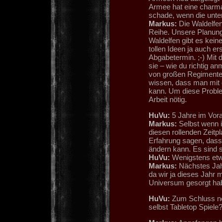
Armee hat eine charma
schade, wenn die unter 
Markus:
Die Waldelfen
Reihe. Unsere Planunge
Waldelfen gibt es kein
tollen Ideen ja auch e
Abgabetermin. ;-) Mit 
sie – wie du richtig a
von großen Regimentern
wissen, dass man mit di
kann. Um diese Proble
Arbeit nötig.
HuVu:
5 Jahre im Vora
Markus:
Selbst wenn i
diesen rollenden Zeitp
Erfahrung sagen, dass 
ändern kann. Es sind 
HuVu:
Wenigstens et
Markus:
Nächstes Jah
da wir ja dieses Jahr 
Universum gesorgt habe
HuVu:
Zum Schluss noc
selbst Tabletop Spiele