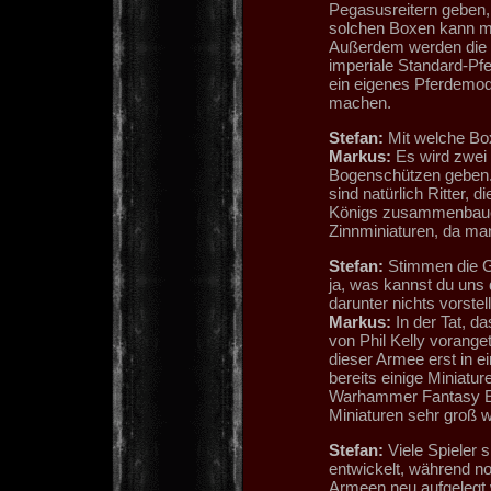
Pegasusreitern geben, i
solchen Boxen kann man
Außerdem werden die R
imperiale Standard-Pfe
ein eigenes Pferdemod
machen.
Stefan:
Mit welche Box
Markus:
Es wird zwei
Bogenschützen geben. 
sind natürlich Ritter, 
Königs zusammenbauen 
Zinnminiaturen, da man
Stefan:
Stimmen die G
ja, was kannst du uns 
darunter nichts vorstel
Markus:
In der Tat, d
von Phil Kelly voranget
dieser Armee erst in e
bereits einige Miniatur
Warhammer Fantasy Edi
Miniaturen sehr groß 
Stefan:
Viele Spieler 
entwickelt, während n
Armeen neu aufgelegt 