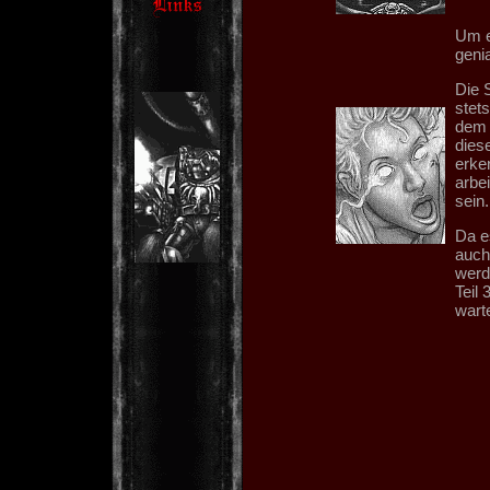
Um e
genia
Die 
stet
dem 
dies
erke
arbe
sein.
Da e
auch
werd
Teil
wart