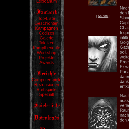
Lexicanum
Nach
den 
[
Kaufen
]
Slaa
Top-Liste
Capt
Geschichten
Chao
Kampagnen
Inqu
Codizes
infil
Galerie
Golgo
Taktiken
Gath
Kampfberichte
soll
Workshop
weite
Projekte
Erge
Awards
Er w
Pari
da e
Computerspiele
dank
Rezensionen
entk
Brettspiele
Spezial!
Nach
auss
verla
Raum
nach
den 