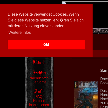
Diese Website verwendet Cookies. Wenn
Sie diese Website nutzen, erkl�ren Sie sich
mit deren Nutzung einverstanden.
[
602026/M3
]
Weitere Infos
Ok!
Sam
Nachrichten
Daem
Gerüchte
Book
Das 
Hand
FAQ
Nach
Historie
zurü
Inspirationen
Fein