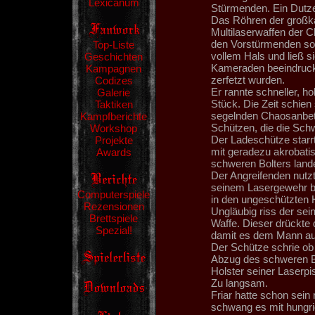
Lexicanum
Stürmenden. Ein Dutzen
Das Röhren der großka
Multilaserwaffen der 
den Vorstürmenden so g
Top-Liste
vollem Hals und ließ s
Geschichten
Kameraden beeindrucke
Kampagnen
zerfetzt wurden.
Codizes
Er rannte schneller, h
Galerie
Stück. Die Zeit schien
Taktiken
segelnden Chaosanbete
Kampfberichte
Schützen, die die Sch
Workshop
Der Ladeschütze starrt
Projekte
mit geradezu akrobat
Awards
schweren Bolters land
Der Angreifenden nutz
seinem Lasergewehr be
Computerspiele
in den ungeschützten 
Rezensionen
Ungläubig riss der se
Brettspiele
Waffe. Dieser drückte
Spezial!
damit es dem Mann auf
Der Schütze schrie ob
Abzug des schweren Bo
Holster seiner Laserpis
Zu langsam.
Friar hatte schon sei
schwang es mit hungri