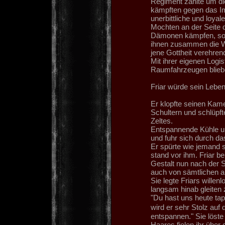
Regiment zählte um di
kämpften gegen das Imp
unerbittliche und loya
Mochten an der Seite d
Dämonen kämpfen, soll
ihnen zusammen die Wa
jene Gottheit verehrend
Mit ihrer eigenen Logis
Raumfahrzeugen bliebe
Friar würde sein Leben
Er klopfte seinen Kamer
Schultern und schlüpft
Zeltes.
Entspannende Kühle um
und fuhr sich durch da
Er spürte wie jemand s
stand vor ihm. Friar b
Gestalt nun nach der S
auch von sämtlichen an
Sie legte Friars willen
langsam hinab gleiten 
"Du hast uns heute tapf
wird er sehr Stolz auf 
entspannen." Sie löst
Haares fielen ihr über 