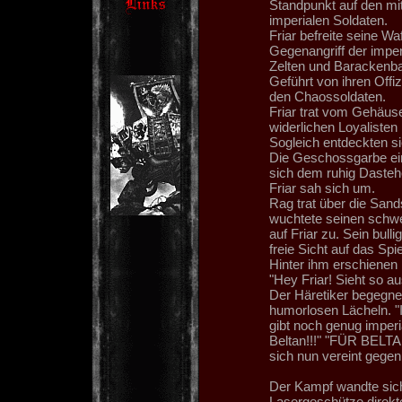
Standpunkt auf den mi
imperialen Soldaten.
Friar befreite seine Wa
Gegenangriff der impe
Zelten und Barackenbau
Geführt von ihren Offi
den Chaossoldaten.
Friar trat vom Gehäuse
widerlichen Loyalisten
Sogleich entdeckten si
Die Geschossgarbe eine
sich dem ruhig Dastehe
Friar sah sich um.
Rag trat über die Sand
wuchtete seinen schwer
auf Friar zu. Sein bul
freie Sicht auf das Sp
Hinter ihm erschienen 
"Hey Friar! Sieht so 
Der Häretiker begegne
humorlosen Lächeln. "I
gibt noch genug imperi
Beltan!!!" "FÜR BELTA
sich nun vereint gegen 
Der Kampf wandte sich
Lasergeschütze direkte