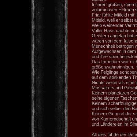
In ihren großen, sper
voluminösen Helmen sa
Friar fühlte Mitleid mit 
Mitleid, weil er selbst 
Weib weinender Verirr
Voller Hass dachte er 
Geistern angetan hatte
waren von dem falsche
Menschheit betrogen 
Aufgewachsen in dem br
und ihre speichellecke
Das Imperium war nich
größenwahnsinnigen, 
Wie Feiglinge schoben
auf dem stinkenden Thr
Nichts weiter als eine 
Massakers und Gewalt
Keinem planetaren Gouv
seine eigenen Taschen 
Keinem scharfzüngigen
und sich selber den Ba
Keinem General der so
von Kameradschaft un
und Ländereien im Sinn
All dies führte der D