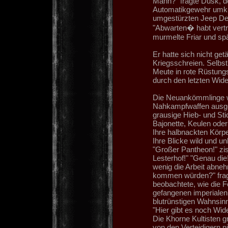
Mann?" fragte Dusk, de
Automatikgewehr umklam
umgestürzten Jeep De
"Abwarten� habt vertr
murmelte Friar und sp
Er hatte sich nicht getä
Kriegsschreien. Selbst
Meute in rote Rüstung
durch den letzten Wide
Die Neuankömmlinge wa
Nahkampfwaffen ausge
grausige Hieb- und Sti
Bajonette, Keulen ode
Ihre halbnackten Körp
Ihre Blicke wild und u
"Großer Pantheon!" zis
Lesterhof!" "Genau die!
wenig die Arbeit abneh
kommen würden?" fragt
beobachtete, wie die 
gefangenen imperialen
blutrünstigen Wahnsin
"Hier gibt es noch Wid
Die Khorne Kultisten g
von den Verteidigern n