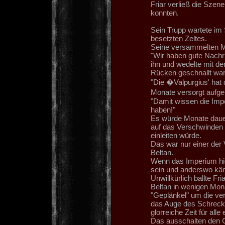
Friar verließ die Szen
konnten.
Sein Trupp wartete im 
besetzten Zeltes.
Seine versammelten Mits
"Wir haben gute Nachri
ihn und wedelte mit d
Rücken geschnallt war
"Die �Valpurgius' hat d
Monate versorgt aufge
"Damit wissen die Impe
haben!"
Es würde Monate dauer
auf das Verschwinden
einleiten würde.
Das war nur einer der
Beltan.
Wenn das Imperium hie
sein und anderswo kä
Unwillkürlich ballte F
Beltan in wenigen Mon
"Geplänkel" um die ve
das Auge des Schreck
glorreiche Zeit für al
Das ausschalten den Ca