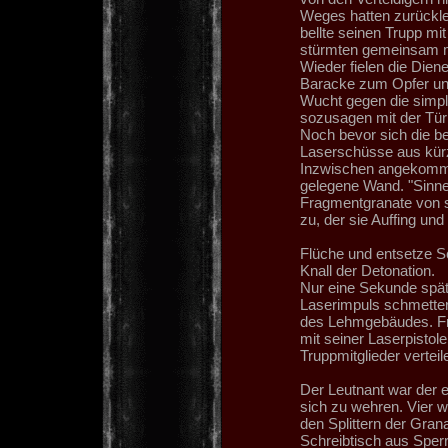
Weges hatten zurückleg
bellte seinen Trupp mi
stürmten gemeinsam mi
Wieder fielen die Die
Baracke zum Opfer und 
Wucht gegen die simpl
sozusagen mit der Tür 
Noch bevor sich die be
Laserschüsse aus kürz
Inzwischen angekommen
gelegene Wand. "Sinner
Fragmentgranate von se
zu, der sie Auffing und
Flüche und entsetze S
Knall der Detonation.
Nur eine Sekunde späte
Laserimpuls schmettert
des Lehmgebäudes. Fri
mit seiner Laserpistole
Truppmitglieder vertei
Der Leutnant war der 
sich zu wehren. Vier w
den Splittern der Gran
Schreibtisch aus Sperr