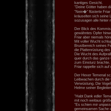
kantiges Gesicht.
"Deine Götter haben di
"Nein�" flüsterte Friar
kräuselten sich seine 
sozusagen alle hinter m
Der Blick des Kommiss
gewähntes Opfer hinwe
Friar aber niemals hör
Mit voller Wucht schlu
Brustbereich seines Fe
die Plattenrüstung de
Die Wucht des Aufprall
quer durch das ganze C
zum Einsturz brachte.
Friar rappelte sich auf
Der Hexer Temenal schr
Leibwachen durch die 
Verwüstung. Die Vogelk
Helme seiner Begleite
"Habt Dank edler Teme
mit noch weitaus größ
"Es schien mir unpass
gemeinsamen Sache dah