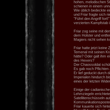
hohen, melodischen S
schienen in einem unn
Wie üblich bedeckte e
und Friar fragte sich 
"Führt den Angriff for
verzierten Kampfstab i
Friar zog seine mit d
dem Holster und entfe
Magiers nicht sehen k
Friar hatte jetzt kein
Temenal mit seinen Kr
hätte? Oder galt ihm e
des Hexers?
Der Chaossoldat schüt
Es gab noch Pflichten z
Er lief geduckt durch
Imperialen hindurch bi
eines der letzten Wid
Einige der cadianische
Lehmziegeln errichtet
Satellitenschüsseln au
Kommunikationsposte
Friar kauerte sich hin