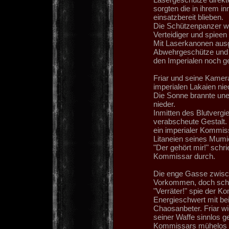
sorgten die in ihrem 
einsatzbereit blieben.
Die Schützenpanzer wa
Verteidiger und spieen
Mit Laserkanonen ausg
Abwehrgeschütze und 
den Imperialen noch g
Friar und seine Kamer
imperialen Lakaien nie
Die Sonne brannte uner
nieder.
Inmitten des Blutvergi
verabscheute Gestalt
ein imperialer Kommiss
Litaneien seines Mumi
"Der gehört mir!" schr
Kommissar durch.
Die enge Gasse zwisch
Vorkommen, doch schlie
"Verräter!" spie der K
Energieschwert mit b
Chaosanbeter. Friar w
seiner Waffe sinnlos 
Kommissars mühelos du