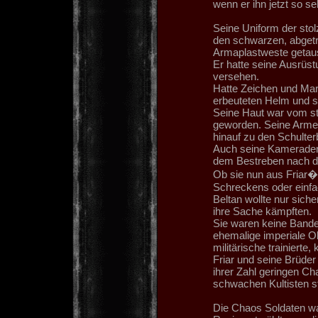
wenn er ihn jetzt so s
Seine Uniform der sto
den schwarzen, abgetr
Armaplastweste getau
Er hatte seine Ausrüs
versehen.
Hatte Zeichen und Mar
erbeuteten Helm und s
Seine Haut war vom s
geworden. Seine Arme 
hinauf zu den Schulte
Auch seine Kameraden 
dem Bestreben nach de
Ob sie nun aus Friar�
Schreckens oder einfa
Beltan wollte nur siche
ihre Sache kämpften.
Sie waren keine Bande 
ehemalige imperiale O
militärische trainierte
Friar und seine Brüder
ihrer Zahl geringen C
schwachen Kultisten s
Die Chaos Soldaten wa