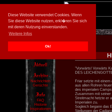
Diese Website verwendet Cookies. Wenn
Sie diese Website nutzen, erkl�ren Sie sich
mit deren Nutzung einverstanden.
[
605026/M3
]
Weitere Infos
Ok!
H
"Vorwärts! Vorwärts K
DES LEICHENGOTTES!
Nachrichten
Friar setzte mit eine
Gerüchte
aus allen Rohren feu
des imperialen Camps
Zusammen mit seiner E
Streitmacht hetzte er 
FAQ
Imperialen zu.
Historie
Sogleich begann das E
Inspirationen
Stellungen der Cadiane