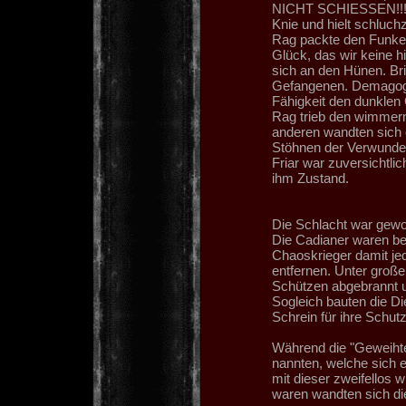
NICHT SCHIESSEN!!! T
Knie und hielt schluch
Rag packte den Funke
Glück, das wir keine h
sich an den Hünen. Br
Gefangenen. Demagoge 
Fähigkeit den dunklen 
Rag trieb den wimmern
anderen wandten sich e
Stöhnen der Verwunde
Friar war zuversichtli
ihm Zustand.
Die Schlacht war gew
Die Cadianer waren be
Chaoskrieger damit jed
entfernen. Unter groß
Schützen abgebrannt u
Sogleich bauten die Di
Schrein für ihre Schut
Während die "Geweihte
nannten, welche sich e
mit dieser zweifellos w
waren wandten sich di