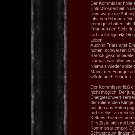
Der Kommissar holte er
Entschlossenheit in de
Dies waren die Anhänge
falschen Glauben. Sie 
vorangeschritten, als 
Friar sah den Stolz de
sich aufsteigen� Ding
Leben.
Auch in Friars alter E
hohen, schwarzen Offi
Barock geschmiedeten 
Damals war alles woran
Niemals wieder sollt
Mann, den Friar gekan
würde auch Friar tun.
Der Kommissar ließ ei
nicht möglich. Der jun
Energieschwert zertrenn
der rotierenden Klinge.
auf den aus Beton geg
nicht selbst zu verlet
Kettenschwertes von s
Er stützte sich mit b
Kommissar empor. Diese
Schwert zum finalen S