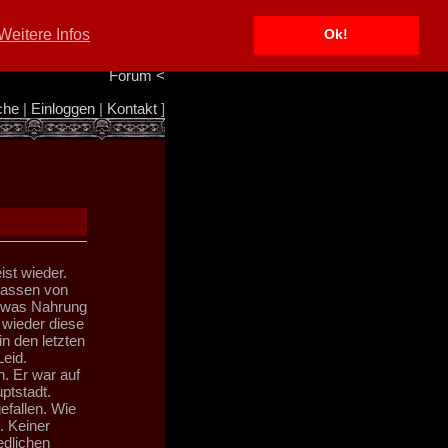
Portal
<
Weitere Infos
Ok!
Info/Impressum
<
Team
<
Forum
<
che
|
Einloggen
|
Kontakt
]
ist wieder.
Gassen von
etwas Nahrung
 wieder diese
in den letzten
Leid.
n. Er war auf
ptstadt.
efallen. Wie
. Keiner
edlichen