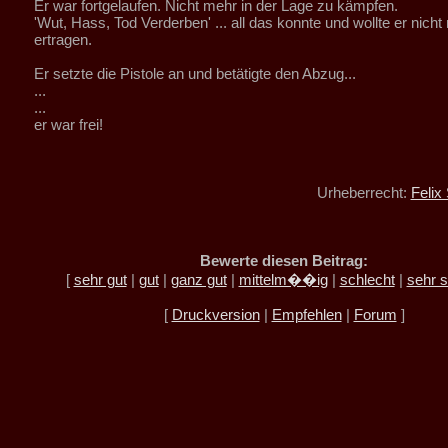
Er war fortgelaufen. Nicht mehr in der Lage zu kämpfen.
'Wut, Hass, Tod Verderben' ... all das konnte und wollte er nicht
ertragen.
Er setzte die Pistole an und betätigte den Abzug...
...
...
er war frei!
Urheberrecht:
Felix
Bewerte diesen Beitrag:
[
sehr gut
|
gut
|
ganz gut
|
mittelm��ig
|
schlecht
|
sehr s
[
Druckversion
|
Empfehlen
|
Forum
]