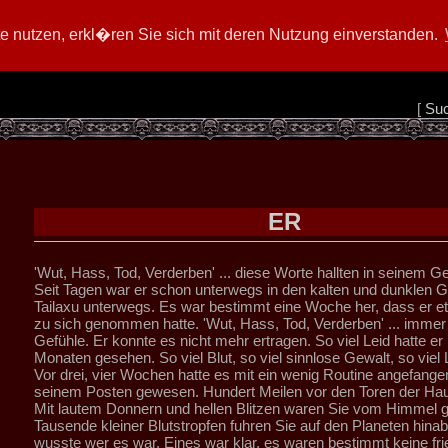
 nutzen, erkl�ren Sie sich mit deren Nutzung einverstanden.
[
Su
ER
'Wut, Hass, Tod, Verderben' ... diese Worte hallten in seinem Ge
Seit Tagen war er schon unterwegs in den kalten und dunklen 
Tailaxu unterwegs. Es war bestimmt eine Woche her, dass er 
zu sich genommen hatte. 'Wut, Hass, Tod, Verderben' ... immer
Gefühle. Er konnte es nicht mehr ertragen. So viel Leid hatte er 
Monaten gesehen. So viel Blut, so viel sinnlose Gewalt, so viel 
Vor drei, vier Wochen hatte es mit ein wenig Routine angefange
seinem Posten gewesen. Hundert Meilen vor den Toren der Hau
Mit lautem Donnern und hellen Blitzen waren Sie vom Himmel g
Tausende kleiner Blutstropfen fuhren Sie auf den Planeten hinab
wusste wer es war. Eines war klar, es waren bestimmt keine fri