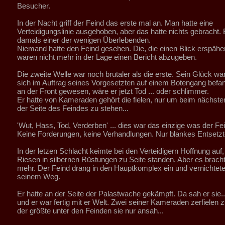
Besucher.
In der Nacht griff der Feind das erste mal an. Man hatte eine
Verteidigungslinie ausgehoben, aber das hatte nichts gebracht. 
damals einer der wenigen Überlebenden.
Niemand hatte den Feind gesehen. Die, die einen Blick erspähe
waren nicht mehr in der Lage einen Bericht abzugeben.
Die zweite Welle war noch brutaler als die erste. Sein Glück war
sich im Auftrag seines Vorgesetzten auf einem Botengang befa
an der Front gewesen, wäre er jetzt Tod ... oder schlimmer.
Er hatte von Kameraden gehört die fielen, nur um beim nächsten
der Seite des Feindes zu stehen...
'Wut, Hass, Tod, Verderben' ... dies war das einzige was der Fe
Keine Forderungen, keine Verhandlungen. Nur blankes Entsetzt
In der letzen Schlacht keimte bei den Verteidigern Hoffnung auf,
Riesen in silbernen Rüstungen zu Seite standen. Aber es bracht
mehr. Der Feind drang in den Hauptkomplex ein und vernichtete 
seinem Weg.
Er hatte an der Seite der Palastwache gekämpft. Da sah er sie...
und er war fertig mit er Welt. Zwei seiner Kameraden zerfielen 
der größte unter den Feinden sie nur ansah...