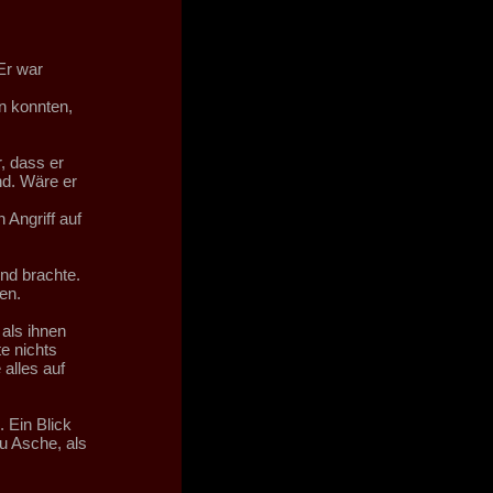
Er war
n konnten,
, dass er
nd. Wäre er
 Angriff auf
ind brachte.
en.
 als ihnen
e nichts
alles auf
 Ein Blick
zu Asche, als