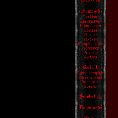
Lexicanum
Top-Liste
Geschichten
Kampagnen
Codizes
Galerie
Taktiken
Kampfberichte
Workshop
Projekte
Awards
Computerspiele
Rezensionen
Brettspiele
Spezial!