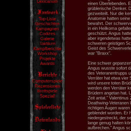
Lexicanum
einen Überlebenden. E
grüblerische Denker. D
gezweiteilt. Nur die 
Anatomie hatten seine
Top-Liste
bewahrt. Der schwerve
Geschichten
in ein Heilkoma gefall
Kampagnen
geschützt. Angus hatt
Codizes
aber irgendetwas hatt
Galerie
schweren geistigen Sc
Taktiken
Geist des Schwerverle
Kampfberichte
war "Braxx".
Workshop
Projekte
Eine schwer gepanzerte
Awards
Angus wusste sofort d
des Veteranentrupps u
Verräter hat etwa vie
Computerspiele
wird unsere toten Brüd
Rezensionen
werden den Verräter kr
Brettspiele
Brüdern angetan hat. 
Spezial!
Zeit antat." Valentinu
Deathwing-Veteranen le
richtigen Augen waren
geblendet worden. Er h
niedergestreckt, der se
lange genug halten kön
aufbrechen." Angus sch