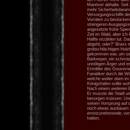
Manöver abhalte. Seit
mehr Sicherheitsbeamte
Versorgungsschiffe de
Vorräten zu bestücken
strengeren Ausgangzei
angesetzte frühe Sperr
Zeit im Wald, aber ich
Hälfte erzählen tut. D
abgeht, oder?" Braxx 
grobschlächtigen Holzfäl
gekommen war, um sei
Barkeeper, ein schmäc
unnötigen Ärger und e
Ermittler des Gouverneu
Fanatiker durch die Wä
welche weiter oben im
Königshafen sollte woh
Nach einem weiteren B
Er musste die Stadt um
besorgen müssen. Und
seinen Vorsprung auf 
noch etwas ausbauen 
ernstzunehmende, vers
hatten.