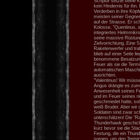
Scriptor setzte seine 
kein Hindernis für ihn.
Verderben in ihre Köpf
meisten seiner Gegner
auf der Strasse. Er s
Kolosse. "Quentinus, s
integriertes Helmmikr
seine massive Rüstung
Zielvorrichtung. Eine 
Raketenwerfer und traf
blieb auf einer Seite l
benommene Besatzung k
Feuer als sie die Term
automatischen Maschin
ausrichten.
"Valentinus! Wir müss
Angus drängte es zum 
Anwesenheit seines Fe
und im Feuer seines 
geschmiedet hatte, sol
weiß Bruder. Aber wir d
Soldaten sind zwar sch
unterschätzen! Die "Ra
Thunderhawk geschickt,
kurz bevor sie die Stad
Festung, die ein Thun
sorgen, um den Termin