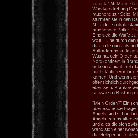
zurück." McMaun klatsc
Wandverstrebung Decku
rauchend zur Seite. M
stürmten sie in den Ra
Mitte der zentrale st
rauchenden Bolter. Er 
Eindruck die Waffe zu 
wollt." Eine durch den
durch die nun entstan
Aufforderung zu folgen
Was hat dein Orden au
Nordkontinent in Brand
er konnte nicht mehr l
buchstäblich vor ihm. 
kamen. Und wenn sie 
offensichtlich durchg
eben sein. Prankov wa
schwarzen Rüstung ni
"Mein Orden?" Ein schr
überraschende Frage. 
Angels sind schon lang
Angels veranstalten ei
und alles die sich zwi
wand sich einer Konsol
die Gelegenheit nutz