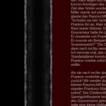
den Toten liegen und b
kurzen Ansteigen des
Zeit über hörten wurde
Miller starrte auf sein
glaube das Raumschiff 
"Schreien sie hier ni
Prankov ihn an. Aber i
Rest seiner Männer. Do
Gouverneur hatte ihn p
Er erwartete von Pranko
Er musste ein Beispiel
Scannerwerte?" "Der G
dann nach rechts wen
Ich vermute mal, das d
Standartplänen konstrui
Prankov merkte sofort 
wollte.
Als sie nach rechts a
Prankov verdrehte gen
zurück! Wir werden do
kleinen Raumschiff fin
standen Prankovs Männ
sofort!" Der Chefermit
Sprengstoffexperte be
des Gouverneurs getre
holte eine kleine Haftl