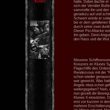
hatte. Dabei dachte er
sich der Verräter Buße
sammelte ihn und den s
geradezu auf und schm
Schwert würde er sola
bis er dem gefallenen
durch seine zwei dunkl
Dieser Psi-Attacke wü
ihn geben. Denn Angus
den Hass und die Wut 
Meurens Schiffsensoren
Kreuzers im Klunes Sy
Flagschiffe des Orden
Rendezvous mit der "R
schon wieder genauso
war geweckt. Was hatt
Angels etwa schon gef
weitergegeben? Nein, 
nun gezielt die Bewegu
Klunes II einsetzten. 
erst vor kurzem in den
mehrere Erschütterung
als Minen erkannt. Me