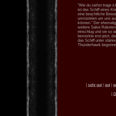
"Wie du siehst trage i
ist das Schiff eines K
eine beachtliche Bewaf
umrüsteten um uns auf 
können." Der ehemalige
weitere Salve Raketen
einschlug und sie so a
bemerkte erst jetzt, d
das Schiff unter stärk
Thunderhawk begonnen
[
sehr gut
|
gut
|
g
[
D