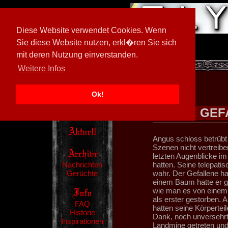
Diese Website verwendet Cookies. Wenn
Sie diese Website nutzen, erkl�ren Sie sich
mit deren Nutzung einverstanden.
[
605026/M3
]
Weitere Infos
Ok!
GEF
Angus schloss betrübt 
Szenen nicht vertreib
letzten Augenblicke im
Nachrichten
hatten. Seine telepati
Gerüchte
wahr. Der Gefallene hat
einem Baum hatte er ge
wie man es von einem 
als erster gestorben. 
FAQ
hatten seine Körperte
Historie
Dank, noch unversehrt
Inspirationen
Landmine getreten und 