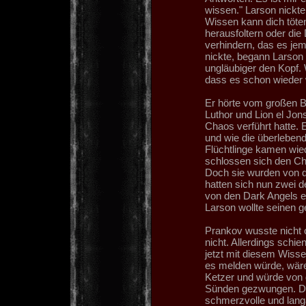
wissen." Larson nickt
Wissen kann dich töten
herausfoltern oder die
verhindern, das es jem
nickte, begann Larson 
ungläubiger den Kopf.
dass es schon wieder 
Er hörte vom großen B
Luthor und Lion el Jo
Chaos verführt hatte. 
und wie die überlebend
Flüchtlinge kamen wie
schlossen sich den Ch
Doch sie wurden von de
hatten sich nun zwei d
von den Dark Angels e
Larson wollte seinen g
Prankov wusste nicht o
nicht. Allerdings schi
jetzt mit diesem Wisse
es melden würde, wäre
Ketzer und würde von 
Sünden gezwungen. Da
schmerzvolle und langa