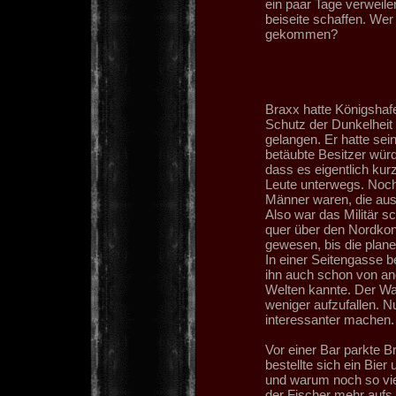
ein paar Tage verweile
beiseite schaffen. Wer
gekommen?
Braxx hatte Königshafe
Schutz der Dunkelheit 
gelangen. Er hatte se
betäubte Besitzer wür
dass es eigentlich kur
Leute unterwegs. Noch 
Männer waren, die au
Also war das Militär s
quer über den Nordkont
gewesen, bis die plan
In einer Seitengasse 
ihn auch schon von an
Welten kannte. Der Wa
weniger aufzufallen. 
interessanter machen.
Vor einer Bar parkte B
bestellte sich ein Bie
und warum noch so vie
der Fischer mehr aufs 