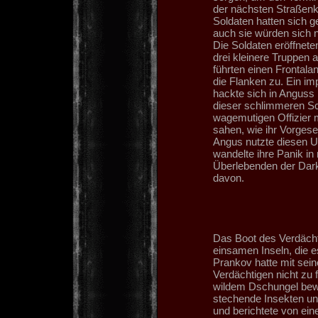
der nächsten Straßenk
Soldaten hatten sich g
auch sie würden sich n
Die Soldaten eröffneten
drei kleinere Truppen 
führten einen Frontala
die Flanken zu. Ein im
hackte sich in Anguss
dieser schlimmeren Sc
wagemutigen Offizier m
sahen, wie ihr Vorgeset
Angus nutzte diesen Um
wandelte ihre Panik i
Überlebenden der Dark 
davon.
Das Boot des Verdächti
einsamen Inseln, die 
Prankov hatte mit sei
Verdächtigen nicht zu 
wildem Dschungel bewa
stechende Insekten und
und berichtete von ein