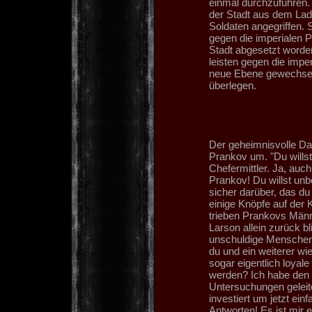
einmal durchzuführen.
der Stadt aus dem La
Soldaten angegriffen. 
gegen die imperialen P
Stadt abgesetzt worden
leisten gegen die impe
neue Ebene gewechsel
überlegen.
Der geheimnisvolle Dar
Prankov um. "Du willst
Chefermittler. Ja, auc
Prankov! Du willst unb
sicher darüber, das du
einige Knöpfe auf der 
trieben Prankovs Män
Larson allein zurück bl
unschuldige Menschen 
du und ein weiterer wi
sogar eigentlich loya
werden? Ich habe den F
Untersuchungen geleitet
investiert um jetzt ei
Antworten! Es ist mir eg