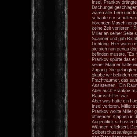
Insel. Prankov drängte 
Dschungel geschlagene
waren alle Tiere und In
schaute nur schulterzu
hörenden Maschinenger
keine Zeit verlieren!"
Miller an seiner Seite
Scanner und gab Richt
Lichtung. Hier waren d
sie sich nun genau dor
befinden musste. "Es 
Prankov spürte das er
seiner Männer hatte e
Zugang. Sie gelangten i
glaube wir befinden un
Frachtraumer, das sah
Assistenten. "Ein Raums
Aber auch Prankov mus
Raumschiffes war.
Aber was hatte ein hoc
Insel verloren. Miller 
Prankov wollte Miller
öffnenden Klappen in 
Augenblick schossen L
Wänden reflektiert. Di
Selbstschussanlage au