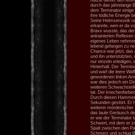
durch das jahrelange 
dem Terminator einige 
ihre tödliche Energie 
Seine Helmsensorik nah
erkannte, wen er da vo
Braxx wusste, das der
antrainierten Reflexen
eigenes Leben nehmen 
lebend gefangen zu ne
Chance war jetzt, das 
und ihn unterstützten, 
nur einzeln erledigen
Hinterhalt. Der Termin
und warf die leere Waf
gewordenen linken Ar
war dies jedoch ein Di
weiteren Schwachstell
tat. Der knochenfarben
Durch diesen Hammers
Sekunden gestört. Er ha
weiterer mörderischer S
das laute Geräusch de
er wie der Terminator 
Schwert, mit dem er zu
Spalt zwischen den Pa
Schmerz und schlug Br