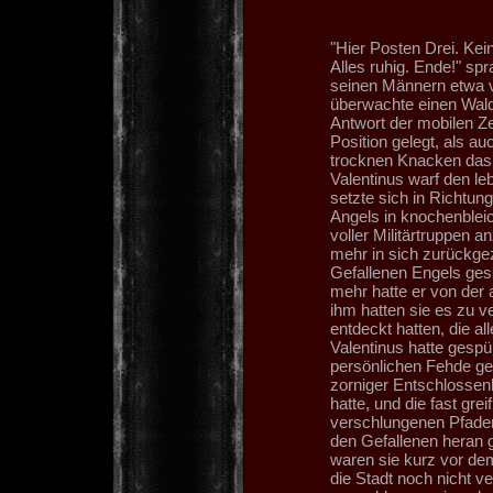
"Hier Posten Drei. Ke
Alles ruhig. Ende!" spr
seinen Männern etwa v
überwachte einen Wal
Antwort der mobilen Zen
Position gelegt, als a
trocknen Knacken das G
Valentinus warf den le
setzte sich in Richtu
Angels in knochenbleic
voller Militärtruppen 
mehr in sich zurückge
Gefallenen Engels gesu
mehr hatte er von der
ihm hatten sie es zu v
entdeckt hatten, die a
Valentinus hatte gespü
persönlichen Fehde gem
zorniger Entschlossenh
hatte, und die fast gre
verschlungenen Pfade
den Gefallenen heran g
waren sie kurz vor dem
die Stadt noch nicht v