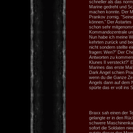
schneller als das norm
Marine gedreht und Sc
machen konnte. Der Ma
Prankov zornig. "Seine
können." Der Astartes 
schon sehr mitgenomm
Kommandozentrale und 
Nun habe ich meine Wa
kehrten zurück und be
nicht sondern stellte e
fragen: Wen?" Der Chef
Antworten zu kommen. 
Klunes II versteckt?" 
Marines das erste Mal r
Dark Angel schien Pra
wenn du die Ganze Zei
Angels dann auf dem N
spürte das er voll ins 
Braxx sah einen der T
gelangte er in den Rüc
schwere Maschinenkan
sofort die Soldaten n
nutzte dieser den Mome