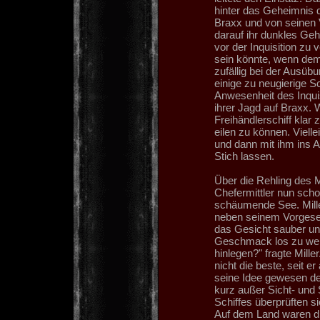
hinter das Geheimnis
Braxx und von seinen 
darauf ihr dunkles Ge
vor der Inquisition zu
sein könnte, wenn dem I
zufällig bei der Ausübu
einige zu neugierige S
Anwesenheit des Inqui
ihrer Jagd auf Braxx. 
Freihändlerschiff klar
eilen zu können. Viell
und dann mit ihm ins A
Stich lassen.
Über die Rehling des M
Chefermittler nun scho
schäumende See. Mill
neben seinem Vorgeset
das Gesicht sauber un
Geschmack los zu werd
hinlegen?" fragte Mill
nicht die beste, seit 
seine Idee gewesen d
kurz außer Sicht- und 
Schiffes überprüften s
Auf dem Land waren d