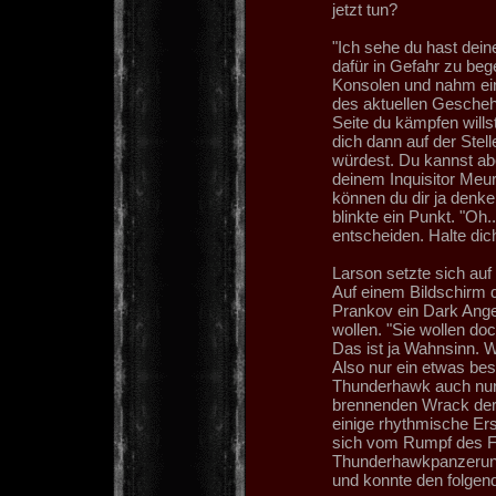
jetzt tun?
"Ich sehe du hast dein
dafür in Gefahr zu beg
Konsolen und nahm ein
des aktuellen Gescheh
Seite du kämpfen wills
dich dann auf der Stell
würdest. Du kannst abe
deinem Inquisitor Meure
können du dir ja denke
blinkte ein Punkt. "Oh.
entscheiden. Halte dich
Larson setzte sich auf
Auf einem Bildschirm 
Prankov ein Dark Ange
wollen. "Sie wollen do
Das ist ja Wahnsinn. We
Also nur ein etwas be
Thunderhawk auch nur
brennenden Wrack der 
einige rhythmische Ers
sich vom Rumpf des Fr
Thunderhawkpanzerung 
und konnte den folge