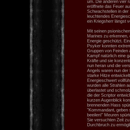
um. Die anderen vier 
eröffnete das Feuer au
Schwachstellen in der 
leuchtendes Energiesc
ein Kriegsherr längst 
Mit seinen psionische
Marines zu erkennen, 
Energie geschützt. Ein
Psyker konnten extrem
Gruppen von Feinden 
Kampf natürlich eine 
Kräfte und sie konzent
nun heran und die ver
Angels waren nun der B
starke Hitze entwickel
Energieschwert vollfü
wurden alle Strahlen a
überlastet und schmol
die der Scriptor entwic
kurzen Augenblick kon
brennenden Hass spüren
"Kommandant, geben si
beeilen!" Meuren spürt
Sie versuchten Zeit z
Durchbruch zu ermögl