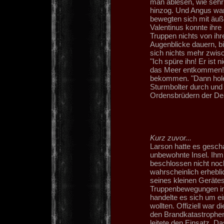
man ablesen, wie sehr
hinzog. Und Angus war 
bewegten sich mit äuß
Valentinus konnte ihr
Truppen nichts von ih
Augenblicke dauern, bi
sich nichts mehr zwisch
"Ich spüre ihn! Er ist 
das Meer entkommen!" 
bekommen. "Dann holen
Sturmbolter durch und
Ordensbrüdern der De
Kurz zuvor...
Larson hatte es gescha
unbewohnte Insel. Ihm 
beschlossen nicht noc
wahrscheinlich erhebli
seines kleinen Gerätes
Truppenbewegungen im B
handelte es sich um ei
wollten. Offiziell war
den Brandkatastrophen
leitete den Einsatz. Da