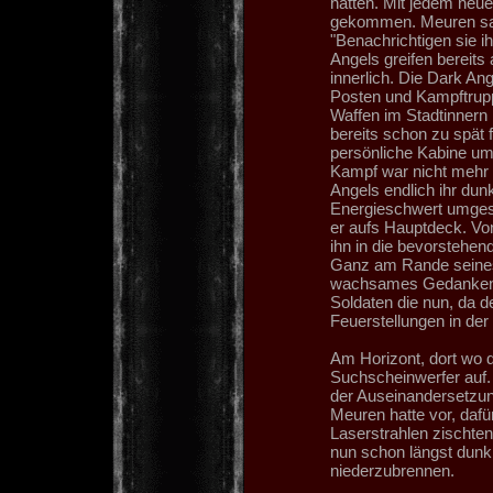
hatten. Mit jedem neue
gekommen. Meuren sah
"Benachrichtigen sie 
Angels greifen bereits
innerlich. Die Dark An
Posten und Kampftrup
Waffen im Stadtinnern
bereits schon zu spät f
persönliche Kabine um
Kampf war nicht mehr 
Angels endlich ihr dun
Energieschwert umgesch
er aufs Hauptdeck. Vo
ihn in die bevorstehend
Ganz am Rande seines 
wachsames Gedankenmus
Soldaten die nun, da d
Feuerstellungen in der
Am Horizont, dort wo di
Suchscheinwerfer auf.
der Auseinandersetzung
Meuren hatte vor, dafü
Laserstrahlen zischte
nun schon längst dunkl
niederzubrennen.