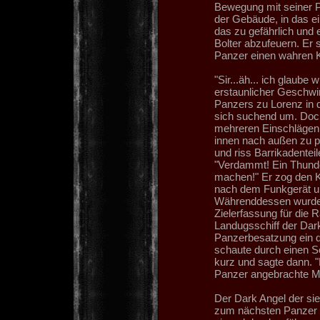
Bewegung mit seiner P
der Gebäude, in das ei
das zu gefährlich und
Bolter abzufeuern. Er s
Panzer einen wahren K
"Sir...äh... ich glaube
erstaunlicher Geschwin
Panzers zu Lorenz in 
sich suchend um. Doch
mehreren Einschlägen 
innen nach außen zu pl
und riss Barrikadentei
"Verdammt! Ein Thunde
machen!" Er zog den K
nach dem Funkgerät und
Währenddessen wurde W
Zielerfassung für die
Landugsschiff der Dark
Panzerbesatzung ein 
schaute durch einen Se
kurz und sagte dann. "
Panzer angebrachte M
Der Dark Angel der si
zum nächsten Panzer g