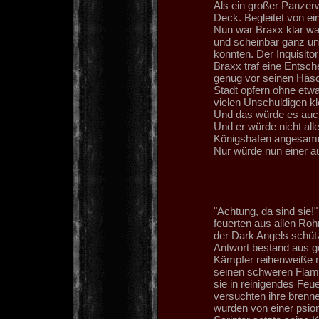
Als ein großer Panzerwa
Deck. Begleitet von ein
Nun war Braxx klar war
und scheinbar ganz unb
konnten. Der Inquisitor
Braxx traf eine Entsch
genug vor seinen Häsc
Stadt opfern ohne etw
vielen Unschuldigen k
Und das würde es auch
Und er würde nicht alle
Königshafen angesamm
Nur würde nun einer a
"Achtung, da sind sie!"
feuerten aus allen Ro
der Dark Angels schütz
Antwort bestand aus ge
Kämpfer reihenweiße n
seinen schweren Flamm
sie in reinigendes Fe
versuchten ihre brenne
wurden von einer psion