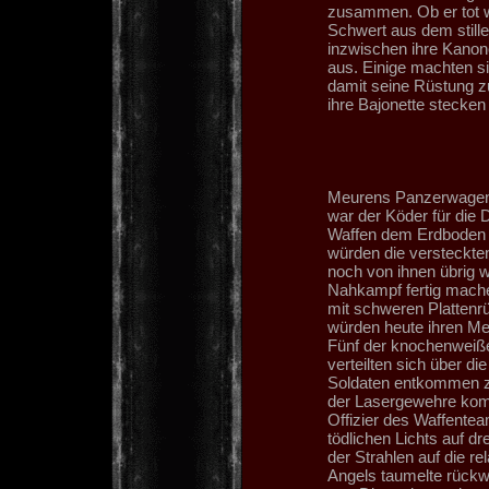
zusammen. Ob er tot wa
Schwert aus dem still
inzwischen ihre Kanone
aus. Einige machten s
damit seine Rüstung z
ihre Bajonette stecken
Meurens Panzerwagen p
war der Köder für die 
Waffen dem Erdboden g
würden die versteckt
noch von ihnen übrig w
Nahkampf fertig mache
mit schweren Plattenr
würden heute ihren Mei
Fünf der knochenweiße
verteilten sich über d
Soldaten entkommen zu
der Lasergewehre kommen
Offizier des Waffentea
tödlichen Lichts auf d
der Strahlen auf die r
Angels taumelte rückw