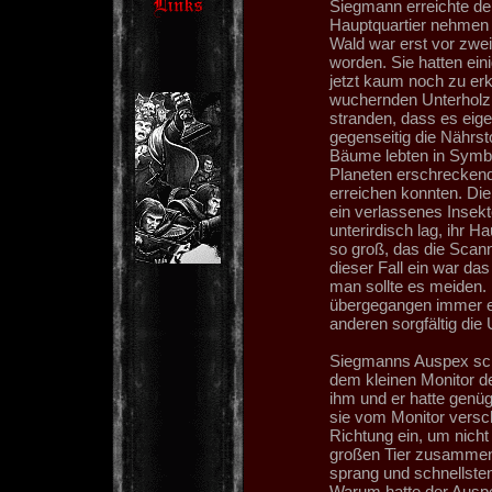
Siegmann erreichte de
Hauptquartier nehmen 
Wald war erst vor zwe
worden. Sie hatten ei
jetzt kaum noch zu erk
wuchernden Unterholz 
stranden, dass es eige
gegenseitig die Nährst
Bäume lebten in Symbi
Planeten erschrecken
erreichen konnten. Die
ein verlassenes Insekt
unterirdisch lag, ihr H
so groß, das die Scan
dieser Fall ein war da
man sollte es meiden.
übergegangen immer e
anderen sorgfältig di
Siegmanns Auspex schl
dem kleinen Monitor d
ihm und er hatte genü
sie vom Monitor versc
Richtung ein, um nicht 
großen Tier zusammen
sprang und schnellsten
Warum hatte der Auspe