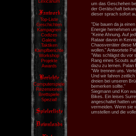
Lexicanum
um das Geschehen bes
der Gerätschaft bekann
dieser sprach sofort a
Top-Liste
"Die bauen da ja eine
Geschichten
Energie hernehmen um 
Kampagnen
"Keine Ahnung. Auf je
Codizes
Rataar davon in Kennt
Galerie
Chaosverräter diese 
Taktiken
wollen." Antwortete P
Kampfberichte
"Was schlägst du vor so
Workshop
Rang eines Scouts aufg
Projekte
dazu zu lernen. Palan 
Awards
"Wir trennen uns. Vert
Und wir fahren zeitlic
dreien bei unseren Br
Computerspiele
bemerken sollte."
Rezensionen
Siegmann und Kon ware
Brettspiele
Bikes. Ein leises Surr
Spezial!
angeschaltet hatten u
vermeiden. Wenn sie w
umstellen und die voll