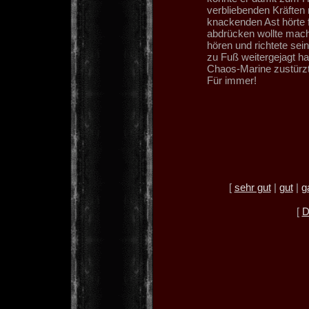
verbliebenden Kräften 
knackenden Ast hörte fu
abdrücken wollte mach
hören und richtete sei
zu Fuß weitergejagt ha
Chaos-Marine zustürzt
Für immer!
[
sehr gut
|
gut
|
g
[
D