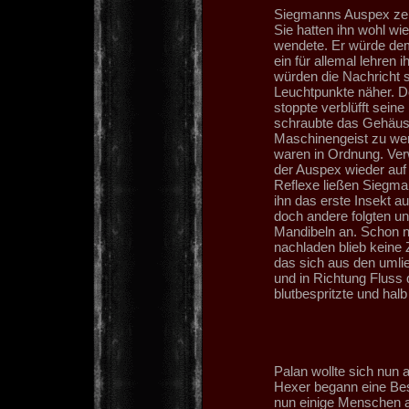
Siegmanns Auspex zeig
Sie hatten ihn wohl wi
wendete. Er würde dem
ein für allemal lehren 
würden die Nachricht s
Leuchtpunkte näher. 
stoppte verblüfft sein
schraubte das Gehäuse
Maschinengeist zu werf
waren in Ordnung. Verw
der Auspex wieder auf
Reflexe ließen Siegman
ihn das erste Insekt 
doch andere folgten und
Mandibeln an. Schon n
nachladen blieb keine 
das sich aus den uml
und in Richtung Fluss
blutbespritzte und ha
Palan wollte sich nun
Hexer begann eine Bes
nun einige Menschen a