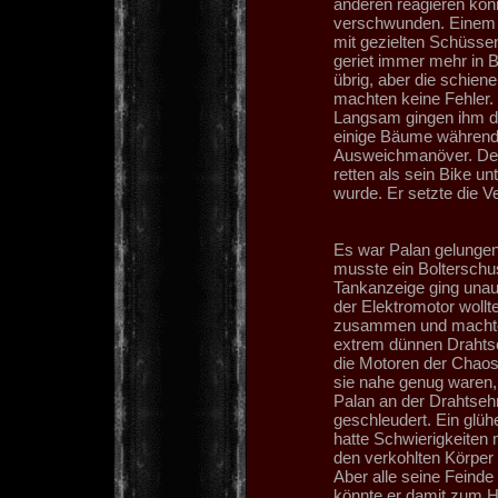
anderen reagieren kon
verschwunden. Einem a
mit gezielten Schüssen 
geriet immer mehr in B
übrig, aber die schien
machten keine Fehler. P
Langsam gingen ihm die
einige Bäume während d
Ausweichmanöver. Der 
retten als sein Bike
wurde. Er setzte die Ve
Es war Palan gelungen 
musste ein Bolterschuss
Tankanzeige ging unauf
der Elektromotor wollte
zusammen und machte s
extrem dünnen Drahts
die Motoren der Chaos
sie nahe genug waren,
Palan an der Drahtseh
geschleudert. Ein glüh
hatte Schwierigkeiten
den verkohlten Körper
Aber alle seine Feinde
könnte er damit zum Ha