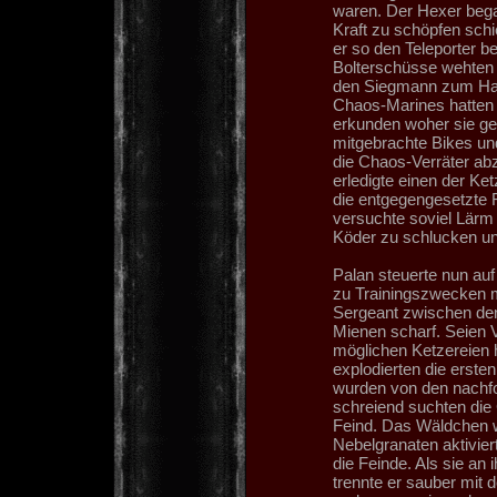
waren. Der Hexer bega
Kraft zu schöpfen schi
er so den Teleporter b
Bolterschüsse wehten
den Siegmann zum Haupt
Chaos-Marines hatten 
erkunden woher sie g
mitgebrachte Bikes un
die Chaos-Verräter abz
erledigte einen der Ket
die entgegengesetzte R
versuchte soviel Lärm
Köder zu schlucken un
Palan steuerte nun auf
zu Trainingszwecken m
Sergeant zwischen de
Mienen scharf. Seien V
möglichen Ketzereien h
explodierten die erste
wurden von den nachfo
schreiend suchten di
Feind. Das Wäldchen w
Nebelgranaten aktivier
die Feinde. Als sie an 
trennte er sauber mit 