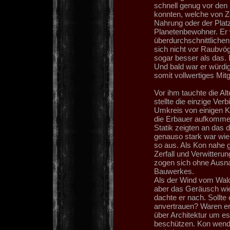
schnell genug vor den
konnten, welche von Z
Nahrung oder der Plat
Planetenbewohner. Er 
überdurchschnittlichen
sich nicht vor Raubvög
sogar besser als das. E
Und bald war er würdi
somit vollwertiges Mit
Vor ihm tauchte die Al
stellte die einzige Ve
Umkreis von einigen K
die Erbauer aufkommen.
Statik zeigten an das 
genauso stark war wie
so aus. Als Kon nahe 
Zerfall und Verwitteru
zogen sich ohne Ausn
Bauwerkes.
Als der Wind vom Wald
aber das Geräusch wied
dachte er nach. Sollte
anvertrauen? Waren er
über Architektur um e
beschützen. Kon wende