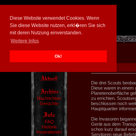
Diese Website verwendet Cookies. Wenn
Sie diese Website nutzen, erkl�ren Sie sich
mit deren Nutzung einverstanden.
[
605026/M3
]
Weitere Infos
Ok!
Die drei Scouts beoba
Diese waren in einem g
Planetenoberfläche ge
Nachrichten
zu errichten. Scoutse
Gerüchte
beschlossen noch weit
Hauptquartier informier
Die Invasoren begannen
FAQ
Gerät aus dem Transpo
Historie
schon kurz darauf ers
Inspirationen
Servitoren neue Befehl