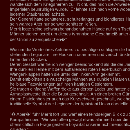
wandte sich dem Kriegsherren zu. "Nicht, das mich die Anwese
Imperialen beunruhigen würde." Er lehnte sich nach vorne wobei
lederner Staubmantel ächzte.
Der General hatte schütteres, schulterlanges und blondiertes 
sein wahres Alter nur schwer schätzen ließen.
Merrit legte seine schwarzbehandschuhten Hände auf den Tisc
Männer stehen bereit um dieses tyrannische Geschmeiß unter
der Union zu zerquetschen�"
Wie um die Worte ihres Anführers zu bestätigen schlugen die hin
stehenden Legionäre ihre Hacken zusammen und verschränkte
hinter dem Rücken.
Deren Gestalt war freilich weniger beeindruckend als die der Ja
Ihre dunklen Helme mit dem auffallenden roten Federbusch und
Wangenklappen hatten sie unter den linken Arm geklemmt.
Damit entblößten sie wuschelige Mähnen aus dunklen Haaren u
hellblaue Tätowierungen auf ihren kantigen Gesichtern.
Sie trugen einfache Waffenröcke aus derben Leder und hatten e
Armaplastweste über die Brust geschnallt. An einen breiten Gür
einem Pistolenholster auch das Kurzschwert geschnallt, welch
traditionelle Symbol der Legionen der Aphistani Union darstellte.
"� Aber�" fuhr Merrit fort und warf einen feindseligen Blick 
Kampa hinüber. "Wir sind offen gesagt etwas alarmiert über die
offensichtlich in Frage gestellte Loyalität unserer nichtmenschli
Alliierten."