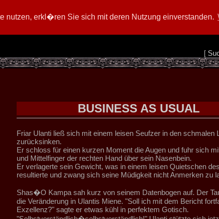
 nutzen, erkl�ren Sie sich mit deren Nutzung einverstanden.
[
Su
BUSINESS AS USUAL
Friar Ulanti ließ sich mit einem leisen Seufzer in den schmalen
zurücksinken.
Er schloss für einen kurzen Moment die Augen und fuhr sich 
und Mittelfinger der rechten Hand über sein Nasenbein.
Er verlagerte sein Gewicht, was in einem leisen Quietschen de
resultierte und zwang sich seine Müdigkeit nicht Anmerken zu l
Shas�O Kampa sah kurz von seinem Datenbogen auf. Der Ta
die Veränderung in Ulantis Miene. "Soll ich mit dem Bericht fort
Exzellenz?" sagte er etwas kühl in perfektem Gotisch.
"Selbstverständlich�selbstverständlich!" Ulanti stützte sich jetz