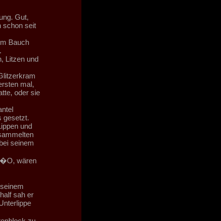
ung. Gut,
n schon seit
dem Bauch
.
, Litzen und
Glitzerkram
ersten mal,
tte, oder sie
ntel
 gesetzt.
Lippen und
ersammelten
 bei seinem
as�O, wären
 seinem
half sah er
Unterlippe
enblock zu