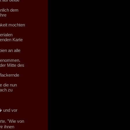
hnlich dem
ihre
chkeit mochten
erialen
genden Karte
ien an alle
e genommen.
der Mitte des
flackernde
 die nun
wach zu
� und vor
rte. "Wie von
r ihnen