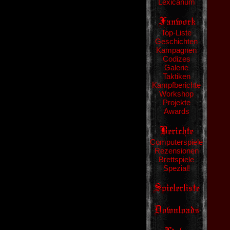
Lexicanum
Top-Liste
Geschichten
Kampagnen
Codizes
Galerie
Taktiken
Kampfberichte
Workshop
Projekte
Awards
Computerspiele
Rezensionen
Brettspiele
Spezial!