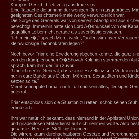
Kampas Gesicht blieb völlig ausdruckslos.
Eine Tatsache die anhand der wenigen für ein ausgeprägtes Min
geeigneten Gesichtsmerkmale wenig verwunderlich war.
Die Sorge des Generals war von seinem Standpunkt aus sicher
berechtigt. Immerhin hatte sich Lord A�shunkael von der Kabal
gequälten Leiber nicht gerade als zuverlässig erwiesen.
"Ich meine�," sprach Merrit weiter, "sollen wir unser Vertrauen w
kleinwüchsige Technokraten legen?"
Noch bevor Friar eine Erwiderung abgeben konnte, die ganz und 
von den kämpferischen O�Shovah Kolonien stammenden Auße
sprach, kam ihm der Tau zuvor.
"Und ich denke General, dass seine Exzellenz sein Vertrauen 
nur in eure Bande aus Dieben, Mördern, Sexualtätern und Kind
setzen sollte."
Merrit schnappte hörbar nach Luft und sein altes, fleckiges Ges
puterrot.
Friar entschloss sich die Situation zu retten, schob seinen Stuh
erhob sich.
Ihm war natürlich bekannt, dass niemand in der Aphistani Union
und gnadenlosen Militärdienst auf sich nehmen wollte. Also best
gesamtes Heer aus Sträflingslegionen.
Die wirren, kaum durchschaubaren Gesetze und Verordnungen