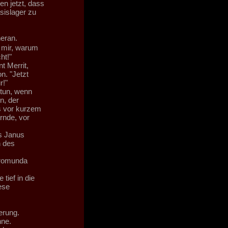
en jetzt, dass
sislager zu
eran.
t mir, warum
ht!"
t Merrit,
n. "Jetzt
r!"
tun, wenn
n, der
s vor kurzem
rnde, vor
s Janus
n des
cromunda
ief in die
ese
erung.
nne.