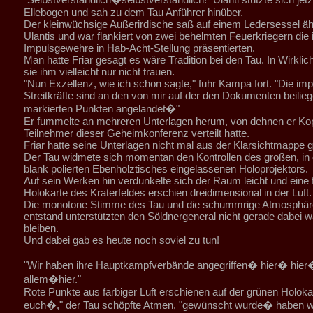
Ellebogen und sah zu dem Tau Anführer hinüber.
Der kleinwüchsige Außerirdische saß auf einem Ledersessel ä
Ulantis und war flankiert von zwei behelmten Feuerkriegern die 
Impulsgewehre in Hab-Acht-Stellung präsentierten.
Man hatte Friar gesagt es wäre Tradition bei den Tau. In Wirkli
sie ihm vielleicht nur nicht trauen.
"Nun Exzellenz, wie ich schon sagte," fuhr Kampa fort. "Die imp
Streitkräfte sind an den von mir auf der den Dokumenten beilie
markierten Punkten angelandet�"
Er fummelte an mehreren Unterlagen herum, von dehnen er Kop
Teilnehmer dieser Geheimkonferenz verteilt hatte.
Friar hatte seine Unterlagen nicht mal aus der Klarsichtmapp
Der Tau widmete sich momentan den Kontrollen des großen, in 
blank polierten Ebenholztisches eingelassenen Holoprojektors.
Auf sein Werken hin verdunkelte sich der Raum leicht und eine 
Holokarte des Kraterfeldes erschien dreidimensional in der Luft.
Die monotone Stimme des Tau und die schummrige Atmosphäre
entstand unterstützten den Söldnergeneral nicht gerade dabei 
bleiben.
Und dabei gab es heute noch soviel zu tun!
"Wir haben ihre Hauptkampfverbände angegriffen� hier� hier
allem�hier."
Rote Punkte aus farbiger Luft erschienen auf der grünen Holoka
euch�," der Tau schöpfte Atmen, "gewünscht wurde� haben wi