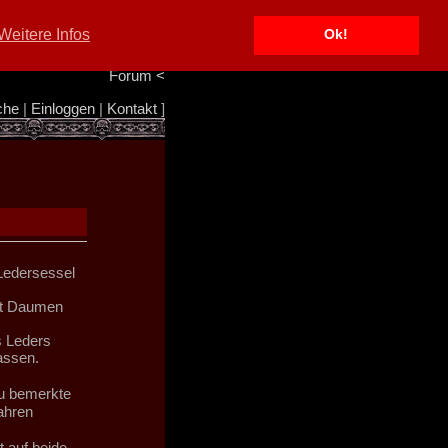
Portal
<
Weitere Infos
Ok!
Info/Impressum
<
Team
<
Forum
<
che
|
Einloggen
|
Kontakt
]
 Ledersessel
mit Daumen
s Leders
assen.
u bemerkte
fahren
t auf beide