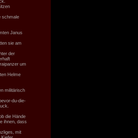
ck.
itzen
e schmale
hmten Janus
tten sie am
hter der
rhaft
uraipanzer um
kten Helme
n militärisch
evor-du-die-
uck.
hob die Hände
e ihnen, dass
zliges, mit
 Kiefer