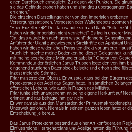
einen Durchbruch ermöglicht. Zu diesen vier Punkten. Sie glaub
sie das Gelände erobert haben und sind dazu übergegangen Ba
errichten."
Die einzelnen Darstellungen der von den Imperialen eroberten
Versorgungsstationen, Vorposten oder Waffendepots zoomten h
"Euer Exzellenz�" Der Tau wandte sich an Ulanti. "Bitte erzähl
haben wir die Imperialen nicht vernichtet? Es lag in unserer Mac
"Ja, dass würde ich auch gern wissen!" donnerte Generalleutnan
Anführer der Ulanti zugewiesenen Streitkräfte der Aphistani Unio
haben wir diese widerlichen Parasiten direkt vor unserer Haustü
"Auch ich möchte meine Bedenken bei dieser Gelegenheit kund
mir meine bescheidene Meinung erlaubt ist." Oberst von Gester
Kommandeur der örtlichen Janus Truppen legte den von ihm bi
eingehend studierten Datenblock beiseite und erhob seine flüste
Inzest triefende Stimme.
Friar musterte den Oberst. Er wusste, dass bei den Bürgern de
Protektorates der Adel das Sagen hatte. In sämtlichen Belange
öffentlichen Lebens, wie auch in Fragen des Militärs.
Friar fühlte sich unangenehm an seine eigene Herkunft auf Ne
erinnert und das behagte ihm gar nicht.
Er war damals aus den Mansarden der Primusmakropolenspitze t
Unterwelt geflohen. Niemals in seinem ganzen leben hatte er di
Entscheidung je bereut.
Das Janus Protektorat bestand aus einer Art konföderalen Regi
Einflussreiche Herrscherclans und Adelige hatten die Führung i