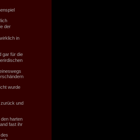
enspiel
lich
e der
irklich in
gar für die
rirdischen
keineswegs
erschändern
icht wurde
l zurück und
 den harten
and fast ihr
 des