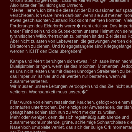
Unionsrates sorgten dafür, dass es keinen Mangel "Straftätern"
Also hatte der Tau nicht ganz Unrecht.
"Meine Herren, ich bitte sie diese Art der Diskussionen auf spät
verschieben. Ich wäre ihnen dankbar, wenn sie auf meinen mo
etwas geschlauchten Zustand Rücksicht nehmen könnten. Viel
Forderungen des Eldarlords waren� nicht erfüllbar. Das Impe
unser Feind sein und die Subsektoren unserer Heimat von sein
tyrannischen Willkürherrschaft zu befreien ist das Ziel dieses K
Aber nicht zulasten von Lebewesen, die gezwungen werden di
Diktatoren zu dienen. Und Kriegsgefangene sind Kriegsgefang
werden NICHT den Eldar übergeben!"
Kampa und Merrit beruhigten sich etwas. "Ich lasse ihnen nach
Duellpistolen bringen, wenn sie das möchten. Momentan. Jedo
es uns nicht leisten uns mit diesen unnötigen Streitereien zu bel
das Imperium ist hier und wir werden nur bestehen, wenn wir
zusammenarbeiten.
Wir müssen unsere Leitungen verdoppeln und das Ziel nicht au
verlieren. Wachsamkeit muss unsere�"
Friar wurde von einem rasselnden Keuchen, gefolgt von einem 
schnaufen unterbrochen. Der einzige der Anwesenden, der bish
gesagt hatte schien sich nun zu Wort melden zu wollen.
Mehr oder weniger, denn die sich regelmäßig aufblähende und
zusammenschrumpfende, grüne, schleimige Schnarchblase die 
Nasenloch umspielte verriet, das sich der bullige Ork momenta