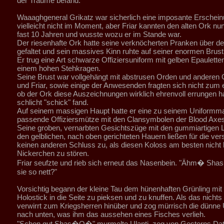
der Träume befand.
Waaaghgeneral Grikatz war sicherlich eine imposante Erschein
vielleicht nicht im Moment, aber Friar kannten den alten Ork nu
fast 10 Jahren und wusste wozu er im Stande war.
Der riesenhafte Ork hatte seine verknöcherten Pranken über 
gefaltet und sein massives Kinn ruhte auf seiner enormen Brust
Er trug eine Art schwarze Offiziersuniform mit gelben Epauletten
einem hohen Stehkragen.
Seine Brust war vollgehängt mit abstrusen Orden und anderen 
und Friar, sowie einige der Anwesenden fragten sich nicht zum 
ob der Ork diese Auszeichnungen wirklich ehrenvoll errungen ha
schlicht "schick" fand.
Auf seinem massigen Haupt hatte er eine zu seinem Uniformma
passende Offiziersmütze mit den Clansymbolen der Blood Axes
Seine groben, vernarbten Gesichtszüge mit den gummiartigen 
den gelblichen, nach oben gerichteten Hauern ließen für die v
keinen anderen Schluss zu, als diesen Koloss am besten nicht
Nickerchen zu stören.
Friar seufzte und rieb sich erneut das Nasenbein. "Ähm� Sh
sie so nett?"
Vorsichtig begann der kleine Tau dem hünenhaften Grünling mit
Holostick in die Seite zu pieksen und zu knuffen. Als das nichts 
verwirrt zum Kriegsherren hinüber und zog mürrisch die dünne 
nach unten, was ihm das aussehen eines Fisches verlieh.
"Schon gut Shas�O�" murmelte Ulanti, zog von Gesterns Dat