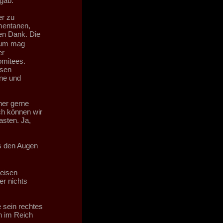
 gab.
er zu
mentanen,
en Dank. Die
rium mag
er
omitees.
esen
ene und
her gerne
ch können wir
asten. Ja,
s den Augen
leisen
er nichts
sein rechtes
n im Reich