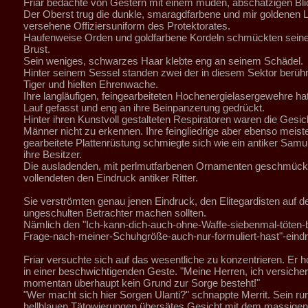
Friar bedachte von Gestern mit einem müden, abschätzigen Bli
Der Oberst trug die dunkle, smaragdfarbene und mir goldenen L
versehene Offiziersuniform des Protektorates.
Haufenweise Orden und goldfarbene Kordeln schmückten sein
Brust.
Sein weniges, schwarzes Haar klebte eng an seinem Schädel.
Hinter seinem Sessel standen zwei der in diesem Sektor berü
Tiger und hielten Ehrenwache.
Ihre langläufigen, feingearbeiteten Hochenergielasergewehre ha
Lauf gefasst und eng an ihre Beinpanzerung gedrückt.
Hinter ihren Kunstvoll gestalteten Respiratoren waren die Gesic
Männer nicht zu erkennen. Ihre feingliedrige aber ebenso meiste
gearbeitete Plattenrüstung schmiegte sich wie ein antiker Sam
ihre Besitzer.
Die ausladenden, mit perlmutfarbenen Ornamenten geschmüc
vollendeten den Eindruck antiker Ritter.
Sie verströmten genau jenen Eindruck, den Elitegardisten auf de
ungeschulten Betrachter machen sollten.
Nämlich den "Ich-kann-dich-auch-ohne-Waffe-siebenmal-töten-b
Frage-nach-meiner-Schuhgröße-auch-nur-formuliert-hast"-eindr
Friar versuchte sich auf das wesentliche zu konzentrieren. Er 
in einer beschwichtigenden Geste. "Meine Herren, ich versicher
momentan überhaupt kein Grund zur Sorge besteht!"
"Wer macht sich hier Sorgen Ulanti?" schnappte Merrit. Sein run
hellblauen Tätowierungen übersätes Gesicht mit dem massigen