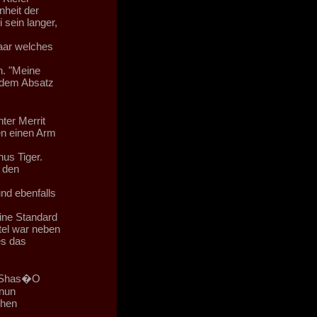
nheit der
 sein langer,
Haar welches
h. "Meine
 dem Absatz
ter Merrit
n einen Arm
nus Tiger.
 den
nd ebenfalls
ine Standard
tel war neben
es das
zu Shas�O
 nun
chen