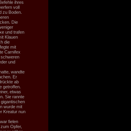
Befehle ihres
rfern voll
nd zu Boden.
neren
cken. Die
weniger
xe und trafen
it Klauen
h die
fegte mit
e Carnifex
m schweren
eder und
 hatte, wandte
uchen. Er
drückte ab
e getroffen.
einer, etwas
n. Sie rannte
 gigantischen
on wurde mit
r Kreatur nun
war fielen
 zum Opfer,