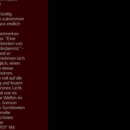
e
hzeitig
nen zukommen
ass endlich
s anmerken
or. "Eine
mbionten von
 Verdammt." -
und er
e nehmen sich
lich, einen
n etwas
rwirren.
oll auf die
g und feuern
rünes Licht.
l war es
hre Waffen im
. Iverson
en Symbionten
umelte
ächsten
er
!!!" Mit