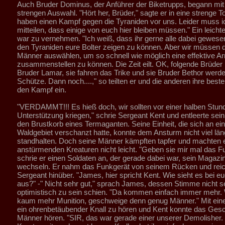
Auch Bruder Dominus, der Anführer der Biketrupps, begann mit
strengen Auswahl. "Hört her, Brüder," sagte er in eine strenge To
haben einen Kampf gegen die Tyraniden vor uns. Leider muss i
mitteilen, dass einige von euch hier bleiben müssen." Ein leich
war zu vernehmen. "Ich weiß, dass ihr gerne alle dabei gewese
den Tyraniden eure Bolter zeigen zu können. Aber wir müssen d
Männer auswählen, um so schnell wie möglich eine effektive A
zusammenstellen zu können. Die Zeit eilt. OK, folgende Brüde
Bruder Lamar, sie fahren das Trike und sie Bruder Bethor werde
Schütze. Dann noch....," so teilten er und die anderen ihre best
den Kampf ein.
"VERDAMMT!!! Es hieß doch, wir sollten vor einer halben Stund
Unterstützung kriegen," schrie Sergeant Kent und entleerte sei
den Brustkorb eines Termaganten. Seine Einheit, die sich an e
Waldgebiet verschanzt hatte, konnte dem Ansturm nicht viel län
standhalten. Doch seine Männer kämpften tapfer und machten 
anstürmenden Kreaturen nicht leicht. "Geben sie mir mal das F
schrie er einen Soldaten an, der gerade dabei war, sein Magazi
wechseln. Er nahm das Funkgerät von seinem Rücken und rei
Sergeant hinüber. "James, hier spricht Kent. Wie sieht es bei e
aus?" -" Nicht sehr gut," sprach James, dessen Stimme nicht s
optimistisch zu sein schien. "Da kommen einfach immer mehr.
kaum mehr Munition, geschweige denn genug Männer." Mit ei
ein ohrenbetäubender Knall zu hören und Kent konnte das Gesch
Männer hören. "SIR, das war gerade einer unserer Demolisher. 