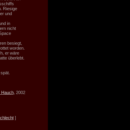
schiffs
. Riesige
er und
und in
ern nicht
 Space
ren besiegt,
ottet worden.
h, er wäre
tte überlebt.
spät.
 Hauch
, 2002
chlecht
]