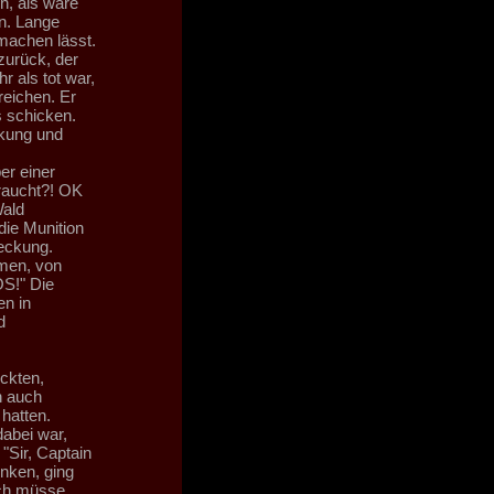
n, als wäre
en. Lange
 machen lässt.
urück, der
 als tot war,
reichen. Er
 schicken.
ckung und
er einer
raucht?! OK
ald
ie Munition
eckung.
mmen, von
OS!" Die
en in
d
eckten,
n auch
hatten.
dabei war,
"Sir, Captain
unken, ging
ich müsse