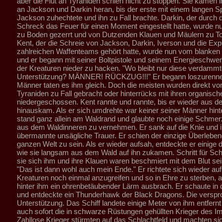
aber die Flut an Tyraniden schien nicht zu stoppen. Sie kamen
an Jackson und Darkin heran, bis der erste mit einem langen S
Jackson zuhechtete und ihn zu Fall brachte. Darkin, der durch 
Schreck das Feuer für einen Moment eingestellt hatte, wurde nu
zu Boden gezerrt und von Dutzenden Klauen und Mäulern zu To
Kent, der die Schreie von Jackson, Darkin, Iverson und die Exp
zahlreichen Waffenteams gehört hatte, wurde nun vom blanken
und er begann mit seiner Boltpistole und seinem Energieschwer
der Kreaturen nieder zu hacken. "Wo bleibt nur diese verdammt
Unterstützung? MÄNNER! RÜCKZUG!!!" Er begann loszurenne
Männer taten es ihm gleich. Doch die meisten wurden direkt vo
Tyraniden zu Fall gebracht oder hinterrücks mit ihren organisc
niedergeschossen. Kent rannte und rannte, bis er wieder aus 
hinauskam. Als er sich umdrehte war keiner seiner Männer hint
stand ganz allein am Waldrand und glaubte noch einige Schme
aus dem Waldinneren zu vernehmen. Er sank auf die Knie und 
übermannte unsägliche Trauer. Er schien der einzige Überleben
ganzen Welt zu sein. Als er wieder aufsah, entdeckte er einige 
wie sie langsam aus dem Wald auf ihn zukamen. Schritt für Schr
sie sich ihm und ihre Klauen waren beschmiert mit dem Blut se
"Das ist dann wohl auch mein Ende." Er richtete sich wieder auf
Kreaturen noch einmal anzugreifen und so in Ehre zu sterben, al
hinter ihm ein ohrenbetäubender Lärm ausbrach. Er schaute in
und entdeckte ein Thunderhawk der Black Dragons. Die versp
Unterstützung. Das Schiff landete einige Meter von ihm entfernt
auch sofort die in schwarze Rüstungen gehüllten Krieger des Im
Zahllose Krieger stürmten auf das Schlachtfeld und machten sic