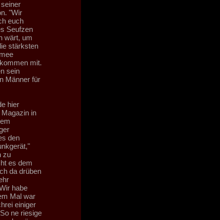
 seiner
n. "Wir
ch euch
tes Seufzen
n wärt, um
ie stärksten
rmee
r kommen mit.
n sein
en Männer für
e hier
n Magazin in
inem
ger
es den
unkgerät,"
n zu
cht es dem
uch da drüben
ehr
 Wir habe
nem Mal war
rei einiger
So ne riesige