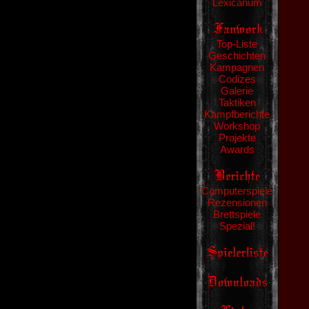
Lexicanum
Top-Liste
Geschichten
Kampagnen
Codizes
Galerie
Taktiken
Kampfberichte
Workshop
Projekte
Awards
Computerspiele
Rezensionen
Brettspiele
Spezial!