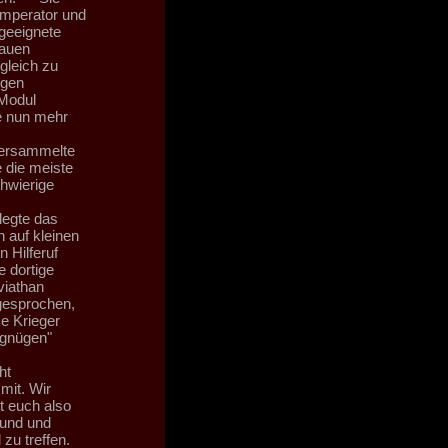
Imperator und
 geeignete
nauen
gleich zu
igen
 Modul
ie nun mehr
versammelte
e die meiste
chwierige
legte das
 auf kleinen
 Hilferuf
e dortige
viathan
gesprochen,
e Krieger
rgnügen"
ht
mit. Wir
et euch also
Mund und
zu treffen.