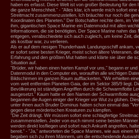
haben es erfasst. Diese Welt ist von großer Bedeutung für den 
die ganze Menschheit." - "Alles klar, ich werde mich sofort eine
Streitmacht zusammenzustellen. Ich bräuchte nur noch die ge
Koordinaten des Planeten." Der Botschafter reichte dem, im Ver
ihm, gigantischen Space Marine ein Datenmodul mit allen wicht
Informationen, die sie benötigten. Der Space Marine nahm das
entgegen, verabschiedete sich auch zugleich, um keine Zeit, d
als kostbar war, zu verlieren.
Als er auf dem riesigen Thunderhawk Landungsschiff ankam, 
er sofort seine besten Krieger, meist schon ältere Veteranen, di
Erfahrung und den größten Mut hatten und klärte sie über die s
Situation auf.
"Brüder, wir haben einen harten Kampf vor uns," begann er und 
Datenmodul in den Computer ein, woraufhin alle wichtigen Daten
Bildschirmen im ganzen Raum aufflackerten. "Wir erhielten einen
vom weit entfernten Planeten Gaia, der im Sektor 385/9 liegt. Di
Bevölkerung ist ständigen Angriffen durch die Schwarmflotte Le
ausgesetzt." Kaum hatte er den Namen der Schwarmflotte aus
begannen die Augen einiger der Krieger vor Wut zu glühen. Dies
unter ihnen auch Bruder Dominus hatten schon einmal das "Ve
gegen diese mörderischen Kreaturen zu kämpfen.
"Die Zeit drängt. Wir müssen sofort eine schlagfertige Streitmac
zusammenstellen. Jeder von euch nimmt seine besten Männer 
werden direkt losfliegen und sofort nach Ankunft angreifen, halt
bereit." - "Ja," antworteten die Space Marines, wie aus einem 
begaben sich zu ihren Männern, um die entscheidende Auswahl 