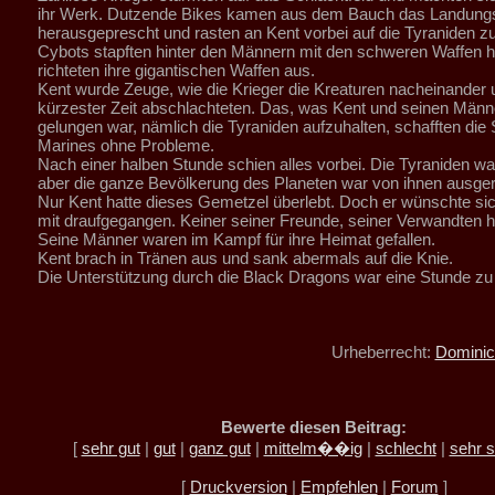
ihr Werk. Dutzende Bikes kamen aus dem Bauch das Landungs
herausgeprescht und rasten an Kent vorbei auf die Tyraniden zu
Cybots stapften hinter den Männern mit den schweren Waffen h
richteten ihre gigantischen Waffen aus.
Kent wurde Zeuge, wie die Krieger die Kreaturen nacheinander 
kürzester Zeit abschlachteten. Das, was Kent und seinen Männ
gelungen war, nämlich die Tyraniden aufzuhalten, schafften die
Marines ohne Probleme.
Nach einer halben Stunde schien alles vorbei. Die Tyraniden wa
aber die ganze Bevölkerung des Planeten war von ihnen ausger
Nur Kent hatte dieses Gemetzel überlebt. Doch er wünschte sic
mit draufgegangen. Keiner seiner Freunde, seiner Verwandten ha
Seine Männer waren im Kampf für ihre Heimat gefallen.
Kent brach in Tränen aus und sank abermals auf die Knie.
Die Unterstützung durch die Black Dragons war eine Stunde zu 
Urheberrecht:
Dominic
Bewerte diesen Beitrag:
[
sehr gut
|
gut
|
ganz gut
|
mittelm��ig
|
schlecht
|
sehr s
[
Druckversion
|
Empfehlen
|
Forum
]