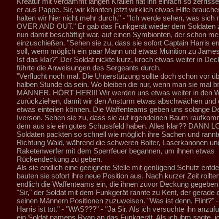
Kreatur mit verdammt langen Krallen hat ihn einfach so zerrisse
er aus Pappe. Sir, wir könnten jetzt wirklich etwas Hilfe brauch
halten wir hier nicht mehr durch." - "Ich werde sehen, was sich
OVER AND OUT." Er gab das Funkgerät wieder dem Soldaten z
nun damit beschäftigt war, auf einen Symbionten, der schon mehr
einzuschießen. "Sehen sie zu, dass sie sofort Captain Harris er
soll, wenn möglich ein paar Mann und etwas Munition zu James
Ist das klar?" Der Soldat nickte kurz, kroch etwas weiter in De
führte die Anweisungen des Sergeants durch.
"Verflucht noch mal. Die Unterstützung sollte doch schon vor üb
halben Stunde da sein. Wo bleiben die nur, wenn man sie mal b
MÄNNER. HÖRT HER!!! Wir werden uns etwas weiter in den W
zurückziehen, damit wir den Ansturm etwas abschwächen und d
etwas einteilen können. Die Waffenteams geben uns solange D
Iverson. Sehen sie zu, dass sie auf irgendeinen Baum raufko
dem aus sie ein gutes Schussfeld haben. Alles klar?? DANN L
Soldaten packten so schnell wie möglich ihre Sachen und rannt
Richtung Wald, während die schweren Bolter, Laserkanonen un
Raketenwerfer mit dem Sperrfeuer begannen, um ihnen etwas
Rückendeckung zu geben.
Als sie endlich eine geeignete Stelle mit genügend Schutz entd
bauten sie sofort ihre neue Position aus. Nach kurzer Zeit rollte
endlich die Waffenteams ein, die ihnen zuvor Deckung gegeben 
"Sir," der Soldat mit dem Funkgerät rannte zu Kent, der gerade 
seinen Männern Positionen zuzuweisen. "Was ist denn, Flint?" - 
Harris ist tot." - "WAS???" - "Ja Sir. Als ich versuchte ihn anzuf
ein Soldat namens Ryan an das Funkgerät. Als ich ihm sagte, 