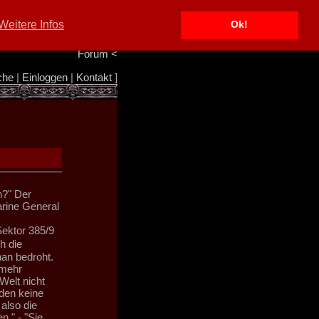
Portal
<
Weitere Infos
Ok!
Info/Impressum
<
Team
<
Forum
<
che
|
Einloggen
|
Kontakt
]
n?" Der
rine General
Sektor 385/9
h die
han bedroht.
 mehr
Welt nicht
iden keine
 also die
." - "Sie