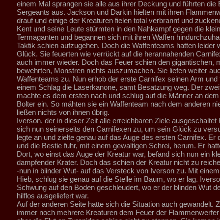
einem Mal sprangen sie alle aus ihrer Deckung und führten die 
Sergeants aus. Jackson und Darkin hielten mit ihren Flammenwe
drauf und einige der Kreaturen fielen total verbrannt und zucke
Kent und seine Leute stürmten in den Nahkampf gegen die klei
Termaganten und begannen sich mit ihren Waffen hindurchzuha
Taktik schien aufzugehen. Doch die Waffenteams hatten leider 
Glück. Sie feuerten wie verrückt auf die herannahenden Carnife
auch immer wieder. Doch das Feuer schien den gigantischen, m
bewehrten, Monstren nichts auszumachen. Sie liefen weiter auc
Waffenteams zu. Nun erhob der erste Carnifex seinen Arm und 
einem Schlag die Laserkanone, samt Besatzung weg. Der zweit
machte es dem ersten nach und schlug auf die Männer an de
Bolter ein. So mähten sie ein Waffenteam nach dem anderen ni
ließen nichts von ihnen übrig.
Iverson, der in dieser Zeit alle erreichbaren Ziele ausgeschaltet
sich nun seinerseits den Carnifexen zu, um sein Glück zu vers
legte an und zielte genau auf das Auge des ersten Carnifex. Er 
und die Bestie fuhr, mit einem gewaltigen Schrei, herum. Er hatt
Dort, wo einst das Auge der Kreatur war, befand sich nun ein kl
dampfender Krater. Doch das schien der Kreatur nicht zu reiche
-nun in blinder Wut- auf das Versteck von Iverson zu. Mit einem
Hieb, schlug sie genau auf die Stelle im Baum, wo er lag. Ivers
Schwung auf den Boden geschleudert, wo er der blinden Wut de
hilflos ausgeliefert war.
Auf der anderen Seite hatte sich die Situation auch gewandelt. Z
immer noch mehrere Kreaturen dem Feuer der Flammenwerfer