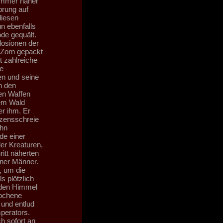
 immer näher
prung auf
diesen
n ebenfalls
de gequält.
losionen der
 Zorn gepackt
t zahlreiche
e
n und seine
n den
hen Waffen
dem Wald
er ihm. Er
rzensschreie
ihn
de einer
der Kreaturen,
itt näherten
iner Männer.
, um die
s plötzlich
 den Himmel
rochene
 und entlud
perators.
h sofort an