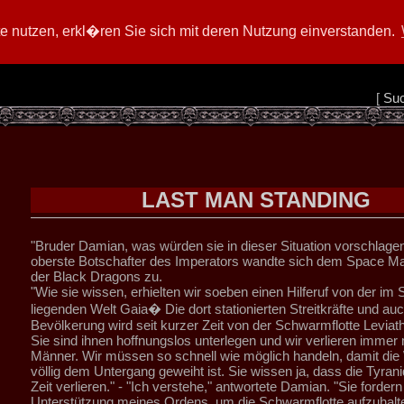
 nutzen, erkl�ren Sie sich mit deren Nutzung einverstanden.
[
Su
LAST MAN STANDING
"Bruder Damian, was würden sie in dieser Situation vorschlage
oberste Botschafter des Imperators wandte sich dem Space Ma
der Black Dragons zu.
"Wie sie wissen, erhielten wir soeben einen Hilferuf von der im 
liegenden Welt Gaia� Die dort stationierten Streitkräfte und auc
Bevölkerung wird seit kurzer Zeit von der Schwarmflotte Leviat
Sie sind ihnen hoffnungslos unterlegen und wir verlieren immer
Männer. Wir müssen so schnell wie möglich handeln, damit die 
völlig dem Untergang geweiht ist. Sie wissen ja, dass die Tyran
Zeit verlieren." - "Ich verstehe," antwortete Damian. "Sie fordern
Unterstützung meines Ordens, um die Schwarmflotte aufzuhalten