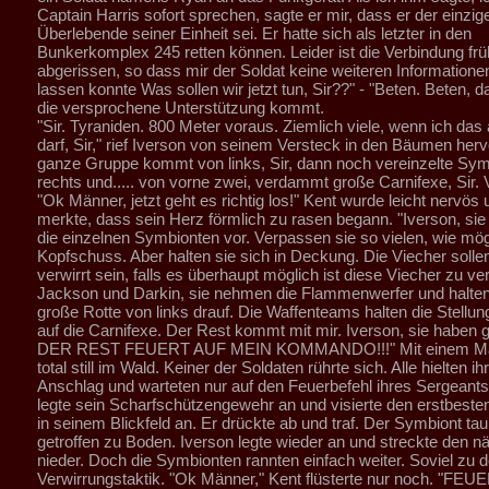
Captain Harris sofort sprechen, sagte er mir, dass er der einzig
Überlebende seiner Einheit sei. Er hatte sich als letzter in den
Bunkerkomplex 245 retten können. Leider ist die Verbindung frü
abgerissen, so dass mir der Soldat keine weiteren Informatio
lassen konnte Was sollen wir jetzt tun, Sir??" - "Beten. Beten, d
die versprochene Unterstützung kommt.
"Sir. Tyraniden. 800 Meter voraus. Ziemlich viele, wenn ich da
darf, Sir," rief Iverson von seinem Versteck in den Bäumen herv
ganze Gruppe kommt von links, Sir, dann noch vereinzelte Sy
rechts und..... von vorne zwei, verdammt große Carnifexe, Sir.
"Ok Männer, jetzt geht es richtig los!" Kent wurde leicht nervös 
merkte, dass sein Herz förmlich zu rasen begann. "Iverson, si
die einzelnen Symbionten vor. Verpassen sie so vielen, wie mög
Kopfschuss. Aber halten sie sich in Deckung. Die Viecher solle
verwirrt sein, falls es überhaupt möglich ist diese Viecher zu ve
Jackson und Darkin, sie nehmen die Flammenwerfer und halten v
große Rotte von links drauf. Die Waffenteams halten die Stellun
auf die Carnifexe. Der Rest kommt mit mir. Iverson, sie haben g
DER REST FEUERT AUF MEIN KOMMANDO!!!" Mit einem Ma
total still im Wald. Keiner der Soldaten rührte sich. Alle hielten i
Anschlag und warteten nur auf den Feuerbefehl ihres Sergeants
legte sein Scharfschützengewehr an und visierte den erstbest
in seinem Blickfeld an. Er drückte ab und traf. Der Symbiont ta
getroffen zu Boden. Iverson legte wieder an und streckte den n
nieder. Doch die Symbionten rannten einfach weiter. Soviel zu d
Verwirrungstaktik. "Ok Männer," Kent flüsterte nur noch. "FEUER