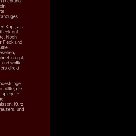
n Richtung
ein
te
tzanzuges
n Kopf, als
tfleck auf
lte. Noch
r Fleck und
ttle
gesehen,
hnehin egal,
 und wollte
ers direkt
Todesklinge
 hüllte, die
 spiegelte.
ne
issen. Kurz
reuzers, und