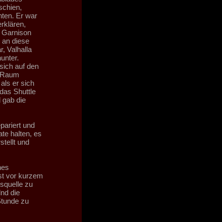
schien,
ten. Er war
rklären,
e Garnison
 an diese
, Valhalla
unter.
sich auf den
m Raum
als er sich
das Shuttle
 gab die
pariert und
te halten, es
tellt und
hes
st vor kurzem
squelle zu
lnd die
Stunde zu