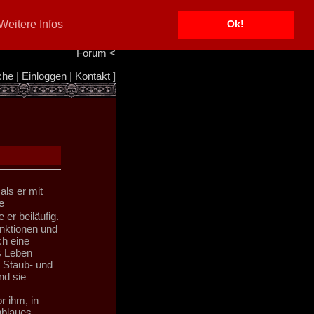
Portal
<
Weitere Infos
Ok!
Info/Impressum
<
Team
<
Forum
<
che
|
Einloggen
|
Kontakt
]
ls er mit
e
er beiläufig.
nktionen und
ch eine
s Leben
m Staub- und
nd sie
r ihm, in
nblaues