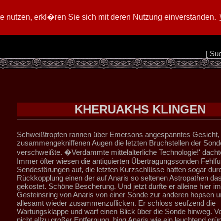
 nutzen, erkl�ren Sie sich mit deren Nutzung einverstanden.
[
Su
KHERUAKHS KLINGEN
Schweißtropfen rannen über Emersons angespanntes Gesicht, a
zusammengekniffenen Augen die letzten Bruchstellen der Sond
verschweißte. �Verdammte mittelalterliche Technologie!' dachte 
Immer öfter wiesen die antiquierten Übertragungssonden Fehlfu
Sendestörungen auf, die letzten Kurzschlüsse hatten sogar dur
Rückkopplung einen der auf Anaris so seltenen Astropathen da
gekostet. Schöne Bescherung. Und jetzt durfte er alleine hier i
Gesteinsring von Anaris von einer Sonde zur anderen hopsen u
allesamt wieder zusammenzuflicken. Er schloss seufzend die
Wartungsklappe und warf einen Blick über die Sonde hinweg. Vo
nicht allzu großer Entfernung, hing Anaris wie ein leuchtend grü