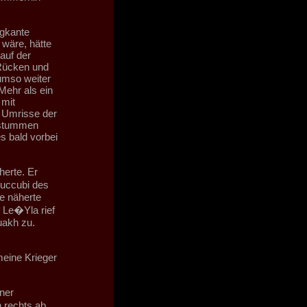
ugkante
 wäre, hätte
auf der
Rücken und
umso weiter
Mehr als ein
 mit
e Umrisse der
 stummen
s bald vorbei
herte. Er
uccubi des
ke näherte
 Le�Yla rief
uakh zu.
meine Krieger
ner
 rechts ab,