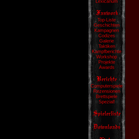
Lexicanum
Top-Liste
Geschichten
Kampagnen
Codizes
Galerie
Taktiken
Kampfberichte
Workshop
Projekte
Awards
Computerspiele
Rezensionen
Brettspiele
Spezial!