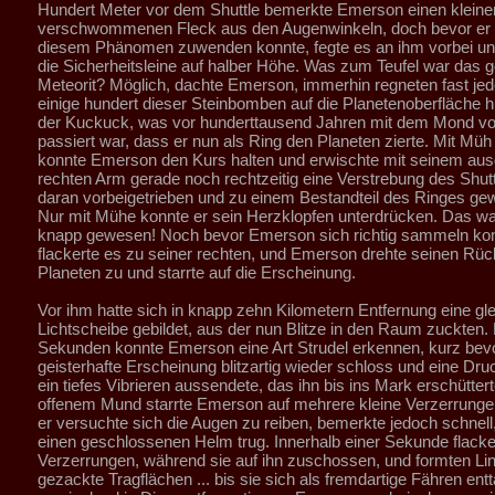
Hundert Meter vor dem Shuttle bemerkte Emerson einen kleine
verschwommenen Fleck aus den Augenwinkeln, doch bevor er 
diesem Phänomen zuwenden konnte, fegte es an ihm vorbei und
die Sicherheitsleine auf halber Höhe. Was zum Teufel war das
Meteorit? Möglich, dachte Emerson, immerhin regneten fast je
einige hundert dieser Steinbomben auf die Planetenoberfläche 
der Kuckuck, was vor hunderttausend Jahren mit dem Mond vo
passiert war, dass er nun als Ring den Planeten zierte. Mit Müh
konnte Emerson den Kurs halten und erwischte mit seinem aus
rechten Arm gerade noch rechtzeitig eine Verstrebung des Shutt
daran vorbeigetrieben und zu einem Bestandteil des Ringes ge
Nur mit Mühe konnte er sein Herzklopfen unterdrücken. Das 
knapp gewesen! Noch bevor Emerson sich richtig sammeln kon
flackerte es zu seiner rechten, und Emerson drehte seinen Rü
Planeten zu und starrte auf die Erscheinung.
Vor ihm hatte sich in knapp zehn Kilometern Entfernung eine gl
Lichtscheibe gebildet, aus der nun Blitze in den Raum zuckten.
Sekunden konnte Emerson eine Art Strudel erkennen, kurz bevo
geisterhafte Erscheinung blitzartig wieder schloss und eine Dru
ein tiefes Vibrieren aussendete, das ihn bis ins Mark erschüttert
offenem Mund starrte Emerson auf mehrere kleine Verzerrung
er versuchte sich die Augen zu reiben, bemerkte jedoch schnell
einen geschlossenen Helm trug. Innerhalb einer Sekunde flacke
Verzerrungen, während sie auf ihn zuschossen, und formten Lin
gezackte Tragflächen ... bis sie sich als fremdartige Fähren entt