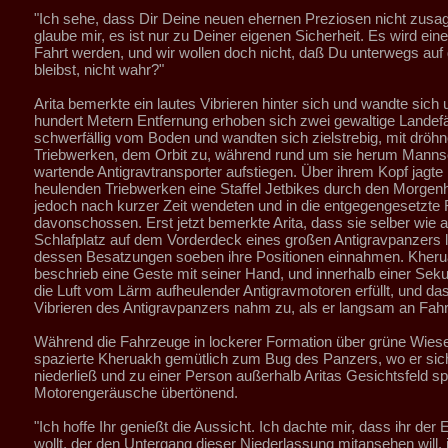
"Ich sehe, dass Dir Deine neuen ehernen Preziosen nicht zusa
glaube mir, es ist nur zu Deiner eigenen Sicherheit. Es wird eine
Fahrt werden, und wir wollen doch nicht, daß Du unterwegs auf
bleibst, nicht wahr?"
Arita bemerkte ein lautes Vibrieren hinter sich und wandte sich
hundert Metern Entfernung erhoben sich zwei gewaltige Landef
schwerfällig vom Boden und wandten sich zielstrebig, mit dröh
Triebwerken, dem Orbit zu, während rund um sie herum Manns
wartende Antigravtransporter aufstiegen. Über ihrem Kopf jagte 
heulenden Triebwerken eine Staffel Jetbikes durch den Morgen
jedoch nach kurzer Zeit wendeten und in die entgegengesetzte 
davonschossen. Erst jetzt bemerkte Arita, dass sie selber wie a
Schlafplatz auf dem Vorderdeck eines großen Antigravpanzers 
dessen Besatzungen soeben ihre Positionen einnahmen. Kher
beschrieb eine Geste mit seiner Hand, und innerhalb einer Se
die Luft vom Lärm aufheulender Antigravmotoren erfüllt, und das
Vibrieren des Antigravpanzers nahm zu, als er langsam an Fah
Während die Fahrzeuge in lockerer Formation über grüne Wies
spazierte Kheruakh gemütlich zum Bug des Panzers, wo er sich
niederließ und zu einer Person außerhalb Aritas Gesichtsfeld sp
Motorengeräusche übertönend.
"Ich hoffe Ihr genießt die Aussicht. Ich dachte mir, dass ihr der 
wollt, der den Untergang dieser Niederlassung mitansehen will,