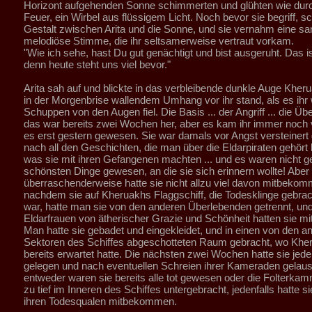
Horizont aufgehenden Sonne schimmerten und glühten wie durc
Feuer, ein Wirbel aus flüssigem Licht. Noch bevor sie begriff, s
Gestalt zwischen Arita und die Sonne, und sie vernahm eine san
melodiöse Stimme, die ihr seltsamerweise vertraut vorkam.
"Wie ich sehe, hast Du gut genächtigt und bist ausgeruht. Das is
denn heute steht uns viel bevor."
Arita sah auf und blickte in das verbleibende dunkle Auge Kheru
in der Morgenbrise wallendem Umhang vor ihr stand, als es ihr 
Schuppen von den Augen fiel. Die Basis ... der Angriff ... die Übe
das war bereits zwei Wochen her, aber es kam ihr immer noch v
es erst gestern gewesen. Sie war damals vor Angst versteiner
nach all den Geschichten, die man über die Eldarpiraten gehört 
was sie mit ihren Gefangenen machten ... und es waren nicht g
schönsten Dinge gewesen, an die sie sich erinnern wollte! Aber
überraschenderweise hatte sie nicht allzu viel davon mitbeko
nachdem sie auf Kheruakhs Flaggschiff, die Todesklinge gebra
war, hatte man sie von den anderen Überlebenden getrennt, un
Eldarfrauen von ätherischer Grazie und Schönheit hatten sie 
Man hatte sie gebadet und eingekleidet, und in einen von den a
Sektoren des Schiffes abgeschotteten Raum gebracht, wo Kher
bereits erwartet hatte. Die nächsten zwei Wochen hatte sie je
gelegen und nach eventuellen Schreien ihrer Kameraden gelaus
entweder waren sie bereits alle tot gewesen oder die Folterka
zu tief im Inneren des Schiffes untergebracht, jedenfalls hatte s
ihren Todesqualen mitbekommen.