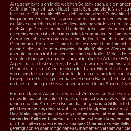
Arita schmiegte sich in die weichen Seidenkissen, die ein ang
Gefühl auf ihrer erhitzten Haut hinterließen, und sie ließ sich zu
herzhaften Gähnen hinreißen. Nicht schon wieder Frühschicht!
langsam hatte sie endgültig von diesem einsamen, verlassene
die Nase gestrichen voll, noch diese Woche würde sie um ihre
nach Antiga Prime ersuchen. Die dortige Arbeit war zwar noch 
unter diesem sexistischen imperialen Kommandanten Radarse
überprüfen, aber wenigstens war das dortige Klima eher nach i
Geschmack. Ein leises Piepen hatte sie geweckt, und sie schlug
an die Stelle, an der normalerweise ihr altertümlicher Wecker s
aber stattdessen traf ihre zierliche Hand nur kaltes Metall, das e
dumpfen Klang von sich gab. Ungläubig blinzelte Arita ihre Müdi
Augen, nur um festzustellen, dass ihr ein warmer Sonnenstrahl
Gesicht strich, sich über ihr ein endlos blauer Himmel auftat u
von einem kleinen Vogel stammte, der nun erschrocken über ih
hinweg in die Deckung einer nahestehenden Baumreihe huscht
dort aus mit heftigem Gezwitscher seinem Unmut Ausdruck ver
Für einen kurzen Augenblick war sich Arita verständlicherweise 
sie wollte sich eben aufrichten, als sie ein schweres Gewicht a
spürte und das Klirren von Ketten die morgendliche Stille unterb
jetzt bemerkte sie, dass sowohl um ihre Handgelenke als auch
Hals Metallringe befestigt waren, untereinander mit einer leichten
wirkenden Kette verbunden. Ihr Blick fiel auf einen knappen Le
um ihre Hüften und ein ebenso knappes Oberteil, das ebenfalls
gefertigt schien aber mit goldenen Ornamenten verziert war, die