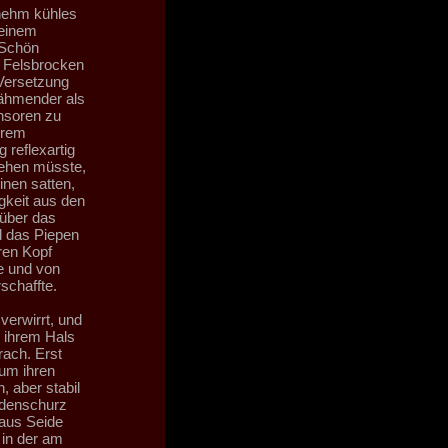
enehm kühles
 einem
 Schön
n Felsbrocken
 Versetzung
lähmender als
nsoren zu
hrem
 reflexartig
tehen müsste,
inen satten,
gkeit aus den
 über das
nd das Piepen
ren Kopf
e und von
schaffte.
verwirrt, und
n ihrem Hals
rach. Erst
 um ihren
, aber stabil
ndenschurz
 aus Seide
 in der am