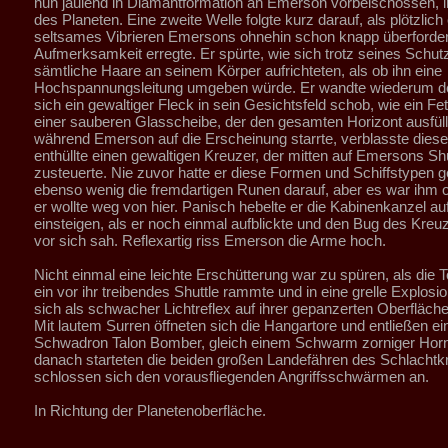
nun jaulend in Diamantformation an Emerson vorbeischossen, i
des Planeten. Eine zweite Welle folgte kurz darauf, als plötzlich 
seltsames Vibrieren Emersons ohnehin schon knapp überforder
Aufmerksamkeit erregte. Er spürte, wie sich trotz seines Schu
sämtliche Haare an seinem Körper aufrichteten, als ob ihn eine
Hochspannungsleitung umgeben würde. Er wandte wiederum de
sich ein gewaltiger Fleck in sein Gesichtsfeld schob, wie ein Fet
einer sauberen Glasscheibe, der den gesamten Horizont ausfül
während Emerson auf die Erscheinung starrte, verblasste diese
enthüllte einen gewaltigen Kreuzer, der mitten auf Emersons Shu
zusteuerte. Nie zuvor hatte er diese Formen und Schiffstypen 
ebenso wenig die fremdartigen Runen darauf, aber es war ihm o
er wollte weg von hier. Panisch hebelte er die Kabinenkanzel auf
einsteigen, als er noch einmal aufblickte und den Bug des Kreuz
vor sich sah. Reflexartig riss Emerson die Arme hoch.
Nicht einmal eine leichte Erschütterung war zu spüren, als die 
ein vor ihr treibendes Shuttle rammte und in eine grelle Explosion
sich als schwacher Lichtreflex auf ihrer gepanzerten Oberfläche
Mit lautem Surren öffneten sich die Hangartore und entließen ei
Schwadron Talon Bomber, gleich einem Schwarm zorniger Horn
danach starteten die beiden großen Landefähren des Schlachtk
schlossen sich den vorausfliegenden Angriffsschwärmen an.
In Richtung der Planetenoberfläche.