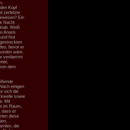
n,
den Kopf
 zerfetzte
 gewesen? Ein
de Nacht
hinab. Weiß
n Anaris
 und Not
gestreckten
les, bevor er
worden wäre.
war verdammt
nte,
cken dem
eißende
 Nach einigen
r sich die
ckwelle sowie
e. Mit
en im Raum,
, dass er
rten diese
ien,
arnten, die