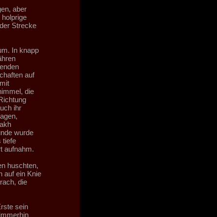
gen, aber
 holprige
 der Strecke
 um. In knapp
ähren
nenden
chaften auf
mit
himmel, die
Richtung
uch ihr
lagen,
uakh
kunde wurde
 tiefe
rt aufnahm.
en huschten,
 auf ein Knie
rach, die
Erste sein
 immerhin