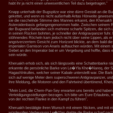
habt ihr ja nicht einen unwesentlichen Teil dazu beigetragen."
Knapp unterhalb der Bugspitze war eine dürre Gestalt an die B
gekettet, und wenn es nicht außerhalb Aritas Hörweite gewesen
sie die raschelnde Stimme des Mannes erkannt, den Kheruakh 
Asteroidenbasis gefangengenommen hatte. Zwischen seinem 
der Bugwand befanden sich mehrere scharfe Spitzen, die sich 
in seinen Rücken bohrten, je schneller der Antigravpanzer fuhr. 
stöhnendes Röcheln kam jedoch nicht über seine Lippen, als er
angstverzerrtem Gesicht zum Horizont blickte, an dem bald di
imperialen Garnison von Anaris auftauchen würden. Mit einem
Gebet an den Imperator bat er um Vergebung und hoffte, dass e
sein würde.
Kheruakh erhob sich, als sich längsseits eine Schattenbarke nä
erkannte die persönliche Barke von Le�Yla Khe�Nareq, der S
Hagashînkultes, welcher seiner Kabale unterstellt war. Die Bar
sich auf wenige Meter dem superschweren Antigravpanzer, und
ihre Meldung, die Motoren und den Fahrtwind übertönend, Kher
"Mein Lord, die Chem-Pan-Sey erwarten uns bereits und haben
Verteidigungsstellungen bezogen. Ich bitte um Eure Erlaubnis, 
von der rechten Flanke in den Kampf zu führen".
Kheruakh bestätigte ihren Wunsch mit einem Nicken, und mit ei
würdevollen Verbeugung Le�Ylas drehte die Barke scharf nach