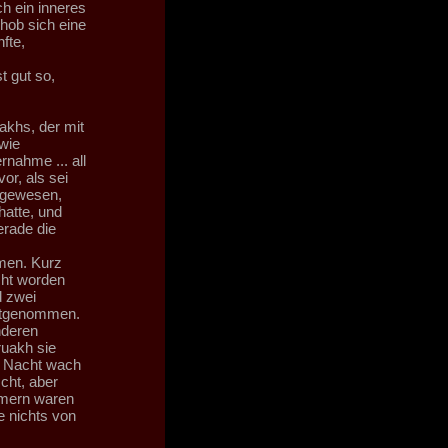
h ein inneres
chob sich eine
fte,
t gut so,
akhs, der mit
wie
rnahme ... all
or, als sei
t gewesen,
hatte, und
erade die
mmen. Kurz
cht worden
d zwei
mitgenommen.
nderen
uakh sie
de Nacht wach
cht, aber
mmern waren
ie nichts von