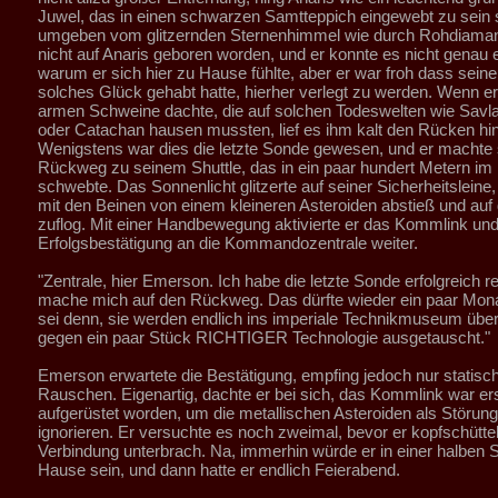
Juwel, das in einen schwarzen Samtteppich eingewebt zu sein 
umgeben vom glitzernden Sternenhimmel wie durch Rohdiaman
nicht auf Anaris geboren worden, und er konnte es nicht genau e
warum er sich hier zu Hause fühlte, aber er war froh dass sein
solches Glück gehabt hatte, hierher verlegt zu werden. Wenn er
armen Schweine dachte, die auf solchen Todeswelten wie Savlar
oder Catachan hausen mussten, lief es ihm kalt den Rücken hin
Wenigstens war dies die letzte Sonde gewesen, und er machte 
Rückweg zu seinem Shuttle, das in ein paar hundert Metern i
schwebte. Das Sonnenlicht glitzerte auf seiner Sicherheitsleine, 
mit den Beinen von einem kleineren Asteroiden abstieß und auf 
zuflog. Mit einer Handbewegung aktivierte er das Kommlink und
Erfolgsbestätigung an die Kommandozentrale weiter.
"Zentrale, hier Emerson. Ich habe die letzte Sonde erfolgreich re
mache mich auf den Rückweg. Das dürfte wieder ein paar Mona
sei denn, sie werden endlich ins imperiale Technikmuseum übers
gegen ein paar Stück RICHTIGER Technologie ausgetauscht."
Emerson erwartete die Bestätigung, empfing jedoch nur statisc
Rauschen. Eigenartig, dachte er bei sich, das Kommlink war er
aufgerüstet worden, um die metallischen Asteroiden als Störung
ignorieren. Er versuchte es noch zweimal, bevor er kopfschütte
Verbindung unterbrach. Na, immerhin würde er in einer halben 
Hause sein, und dann hatte er endlich Feierabend.